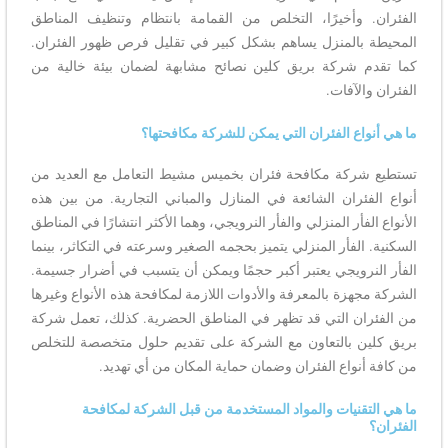
الفئران. وأخيرًا، التخلص من القمامة بانتظام وتنظيف المناطق
المحيطة بالمنزل يساهم بشكل كبير في تقليل فرص ظهور الفئران.
كما تقدم شركة بريق كلين نصائح مشابهة لضمان بيئة خالية من
الفئران والآفات.
ما هي أنواع الفئران التي يمكن للشركة مكافحتها؟
تستطيع شركة مكافحة فئران بخميس مشيط التعامل مع العديد من
أنواع الفئران الشائعة في المنازل والمباني التجارية. من بين هذه
الأنواع الفأر المنزلي والفأر النرويجي، وهما الأكثر انتشارًا في المناطق
السكنية. الفأر المنزلي يتميز بحجمه الصغير وسرعته في التكاثر، بينما
الفأر النرويجي يعتبر أكبر حجمًا ويمكن أن يتسبب في أضرار جسيمة.
الشركة مجهزة بالمعرفة والأدوات اللازمة لمكافحة هذه الأنواع وغيرها
من الفئران التي قد تظهر في المناطق الحضرية. كذلك، تعمل شركة
بريق كلين بالتعاون مع الشركة على تقديم حلول متخصصة للتخلص
من كافة أنواع الفئران وضمان حماية المكان من أي تهديد.
ما هي التقنيات والمواد المستخدمة من قبل الشركة لمكافحة
الفئران؟