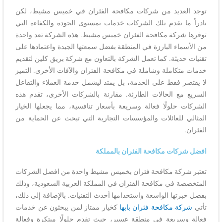
توجد العديد من شركات مكافحة الفئران في خميس مشيط، لكن
نادراً ما تقدم تلك الشركات خدمات بمستوى الجودة والكفاءة التي
توفرها شركة مكافحة الفئران خميس مشيط. هذه الشركة تعد واحدة
من الأسماء البارزة في المنطقة بفضل سمعتها الجيدة واعتمادها على
تقنيات حديثة. كما تعمل الشركة بالتعاون مع شركة بريق كلين لتقديم
خدمات متكاملة وشاملة في مكافحة الفئران والآفات الأخرى. التميز
لا يقتصر فقط على الخدمة، بل يمتد ليشمل خدمة العملاء والتفاعل
السريع مع الحالات الطارئة. مقارنة بالشركات الأخرى، تقدم هذه
الشركات حلولًا فعالة وسريعة بأسعار تنافسية، مما يجعلها الخيار
المثالي للعائلات والمؤسسات التجارية التي تبحث عن الحماية من
الفئران.
افضل شركات مكافحة الفئران بالمملكة
تعتبر شركة مكافحة فئران بخميس مشيط واحدة من افضل الشركات
المتخصصة في مكافحة الفئران في المملكة العربية السعودية، وذلك
بفضل خبرتها الواسعة واستخدامها أحدث التقنيات. بالإضافة إلى ذلك،
تأتي
شركة مكافحة فئران بابها
كخيار ممتاز لمن يبحثون عن خدمات
فعالة وسريعة في منطقة عسير، حيث تقدم حلولًا مبتكرة وفعالة