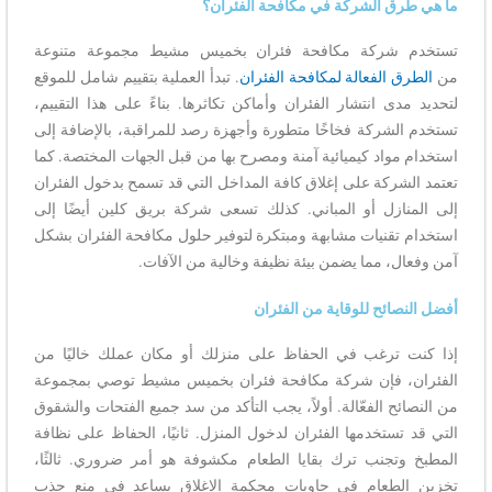
ما هي طرق الشركة في مكافحة الفئران؟
تستخدم شركة مكافحة فئران بخميس مشيط مجموعة متنوعة
من
الطرق الفعالة لمكافحة الفئران
. تبدأ العملية بتقييم شامل للموقع
لتحديد مدى انتشار الفئران وأماكن تكاثرها. بناءً على هذا التقييم،
تستخدم الشركة فخاخًا متطورة وأجهزة رصد للمراقبة، بالإضافة إلى
استخدام مواد كيميائية آمنة ومصرح بها من قبل الجهات المختصة. كما
تعتمد الشركة على إغلاق كافة المداخل التي قد تسمح بدخول الفئران
إلى المنازل أو المباني. كذلك تسعى شركة بريق كلين أيضًا إلى
استخدام تقنيات مشابهة ومبتكرة لتوفير حلول مكافحة الفئران بشكل
آمن وفعال، مما يضمن بيئة نظيفة وخالية من الآفات.
أفضل النصائح للوقاية من الفئران
إذا كنت ترغب في الحفاظ على منزلك أو مكان عملك خاليًا من
الفئران، فإن شركة مكافحة فئران بخميس مشيط توصي بمجموعة
من النصائح الفعّالة. أولاً، يجب التأكد من سد جميع الفتحات والشقوق
التي قد تستخدمها الفئران لدخول المنزل. ثانيًا، الحفاظ على نظافة
المطبخ وتجنب ترك بقايا الطعام مكشوفة هو أمر ضروري. ثالثًا،
تخزين الطعام في حاويات محكمة الإغلاق يساعد في منع جذب