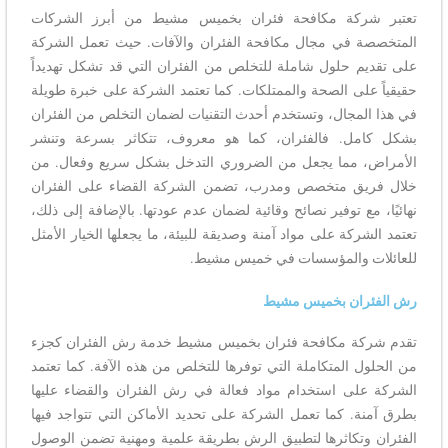
تعتبر شركة مكافحة فئران بخميس مشيط من أبرز الشركات
المتخصصة في مجال مكافحة الفئران والآفات. حيث تعمل الشركة
على تقديم حلول شاملة للتخلص من الفئران التي قد تشكل تهديداً
حقيقياً على الصحة والممتلكات. كما تعتمد الشركة على خبرة طويلة
في هذا المجال، وتستخدم أحدث التقنيات لضمان التخلص من الفئران
بشكل كامل. فالفئران، كما هو معروف، تتكاثر بسرعة وتنشر
الأمراض، مما يجعل من الضروري التدخل بشكل سريع وفعال. من
خلال فريق متخصص ومدرب، تضمن الشركة القضاء على الفئران
نهائيًا، مع توفير نصائح وقائية لضمان عدم عودتها. بالإضافة إلى ذلك،
تعتمد الشركة على مواد آمنة وصديقة للبيئة، ما يجعلها الخيار الأمثل
للعائلات والمؤسسات في خميس مشيط.
رش الفئران بخميس مشيط
تقدم شركة مكافحة فئران بخميس مشيط خدمة رش الفئران كجزء
من الحلول المتكاملة التي توفرها للتخلص من هذه الآفة. كما تعتمد
الشركة على استخدام مواد فعالة في رش الفئران والقضاء عليها
بطرق آمنة. كما تعمل الشركة على تحديد الأماكن التي تتواجد فيها
الفئران وتكاثرها لتطبيق الرش بطريقة علمية ومهنية تضمن الوصول