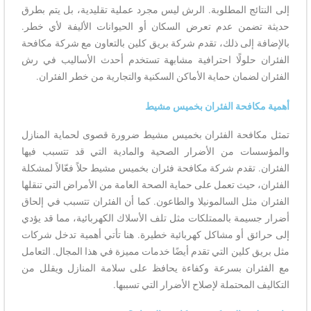
إلى النتائج المطلوبة. الرش ليس مجرد عملية تقليدية، بل يتم بطرق
حديثة تضمن عدم تعرض السكان أو الحيوانات الأليفة لأي خطر.
بالإضافة إلى ذلك، تقدم شركة بريق كلين بالتعاون مع شركة مكافحة
الفئران حلولًا احترافية مشابهة تستخدم أحدث الأساليب في رش
الفئران لضمان حماية الأماكن السكنية والتجارية من خطر الفئران.
أهمية مكافحة الفئران بخميس مشيط
تمثل مكافحة الفئران بخميس مشيط ضرورة قصوى لحماية المنازل
والمؤسسات من الأضرار الصحية والمادية التي قد تتسبب فيها
الفئران. تقدم شركة مكافحة فئران بخميس مشيط حلاً فعّالاً لمشكلة
الفئران، حيث تعمل على حماية الصحة العامة من الأمراض التي تنقلها
الفئران مثل السالمونيلا والطاعون. كما أن الفئران تتسبب في إلحاق
أضرار جسيمة بالممتلكات مثل تلف الأسلاك الكهربائية، مما قد يؤدي
إلى حرائق أو مشاكل كهربائية خطيرة. هنا تأتي أهمية تدخل شركات
مثل بريق كلين التي تقدم أيضًا خدمات مميزة في هذا المجال. التعامل
مع الفئران بسرعة وكفاءة يحافظ على سلامة المنازل ويقلل من
التكاليف المحتملة لإصلاح الأضرار التي تسببها.