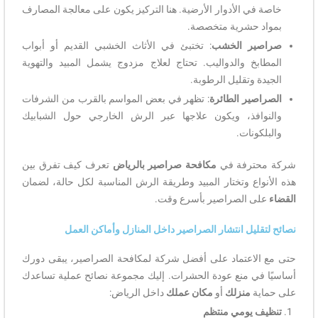
خاصة في الأدوار الأرضية. هنا التركيز يكون على معالجة المصارف
بمواد حشرية متخصصة.
صراصير الخشب
: تختبئ في الأثاث الخشبي القديم أو أبواب
المطابخ والدواليب. تحتاج لعلاج مزدوج يشمل المبيد والتهوية
الجيدة وتقليل الرطوبة.
الصراصير الطائرة
: تظهر في بعض المواسم بالقرب من الشرفات
والنوافذ، ويكون علاجها عبر الرش الخارجي حول الشبابيك
والبلكونات.
شركة محترفة في
مكافحة صراصير بالرياض
تعرف كيف تفرق بين
هذه الأنواع وتختار المبيد وطريقة الرش المناسبة لكل حالة، لضمان
القضاء
على الصراصير بأسرع وقت.
نصائح لتقليل انتشار الصراصير داخل المنازل وأماكن العمل
حتى مع الاعتماد على أفضل شركة لمكافحة الصراصير، يبقى دورك
أساسيًا في منع عودة الحشرات. إليك مجموعة نصائح عملية تساعدك
على حماية
منزلك
أو
مكان عملك
داخل الرياض:
تنظيف يومي منتظم