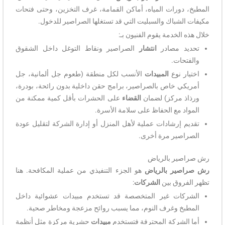
المطبخ، دورات المياه، أماكن القمامة، غرف التخزين، وحتى فتحات
مكيفات الشباك والسبليت التي قد تستغلها الصراصير للدخول.
خلال هذه الخدمة يقوم الفنيون بـ:
تحديد مصادر
انتشار
الصراصير ونقاط التوغل داخل الشقوق
والفتحات.
اختيار نوع
المبيدات
الأنسب لكل منطقة (طعوم جل ألمانية، جل
أمريكي خاص بالصراصير، برامج حقن داخلية بدون رائحة، بودرة،
ورذاذ مركز) لضمان
القضاء
على الحشرات بأقل كمية ممكنة من
المواد مع الحفاظ على سلامة الأسرة.
تقديم إرشادات عملية لأهل المنزل أو إدارة الشركة لتقليل عودة
الصراصير مرة أخرى.
رش صراصير بالرياض
رش صراصير بالرياض
هو الجزء التنفيذي من عملية المكافحة. هنا
تظهر الفروق بين
الشركات
:
الشركات غير المتخصصة قد تستخدم مبيدات عشوائية داخل
المطبخ وغرف النوم، مما يسبب روائح مزعجة ومخاطر صحية.
أما الشركة المحترفة فتستخدم
مبيدات
حشرية مركزة مثل أنظمة