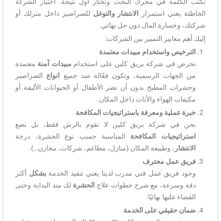
تكتب الكلمة في محرك البحث وتختار أول نتيجة. اختيار الشركة
الخاطئة يعني استمرار
الانتشار والتوغل
للصراصير داخل منزلك أو
شركتك، وخسارة المال دون حل نهائي.
إليك أهم معايير التمييز بين الشركات:
الترخيص واستخدام مبيدات معتمدة
نحرص في شركة بريق كلين على استخدام
مبيدات آمنة
معتمدة
من الجهات الرسمية، وتكون فعّالة ضد جميع
انواع
الصراصير
وحشرات المطبخ بدون أن تضر الأطفال أو الحيوانات الأليفة أو
مكيفات الهواء والأثاث داخل المكان.
خبرة عملية ومعرفة باستراتيجيات المكافحة
نحن في شركة بريق كلين لا نقوم بالرش فقط، بل نضع
استراتيجيات المكافحة
المناسبة حسب نوع الحشرة، درجة
الانتشار
، وطبيعة المكان (منازل، مطاعم، شركات، مخازن…).
فريق عمل محترف
وجود فريق عمل فني مدرب لدينا يعني تنفيذ الخدمة
بشكل
أكثر
دقة وسرعة، مع شرح خطوات علاج
الحشرة
لك منذ البداية وحتى
القضاء عليها نهائيًا.
ضمان حقيقي على الخدمة