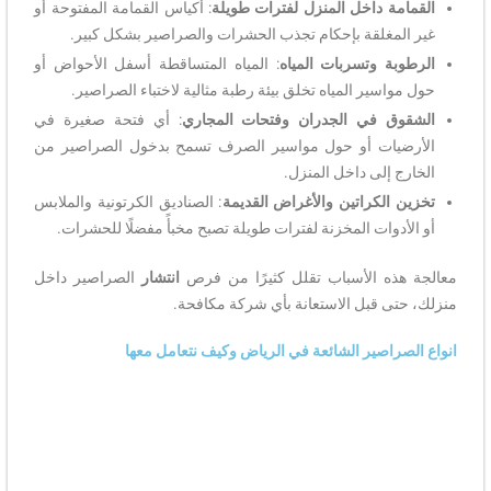
القمامة داخل المنزل لفترات طويلة
: أكياس القمامة المفتوحة أو
غير المغلقة بإحكام تجذب الحشرات والصراصير بشكل كبير.
الرطوبة وتسربات المياه
: المياه المتساقطة أسفل الأحواض أو
حول مواسير المياه تخلق بيئة رطبة مثالية لاختباء الصراصير.
الشقوق في الجدران وفتحات المجاري
: أي فتحة صغيرة في
الأرضيات أو حول مواسير الصرف تسمح بدخول الصراصير من
الخارج إلى داخل المنزل.
تخزين الكراتين والأغراض القديمة
: الصناديق الكرتونية والملابس
أو الأدوات المخزنة لفترات طويلة تصبح مخبأً مفضلًا للحشرات.
معالجة هذه الأسباب تقلل كثيرًا من فرص
انتشار
الصراصير داخل
منزلك، حتى قبل الاستعانة بأي شركة مكافحة.
انواع الصراصير الشائعة في الرياض وكيف نتعامل معها