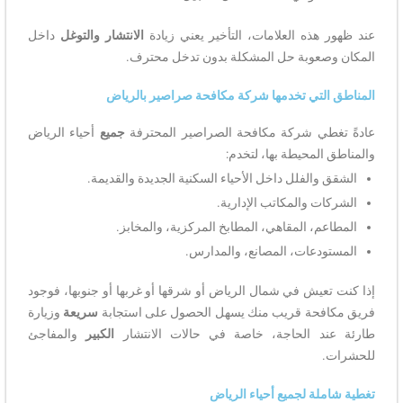
عند ظهور هذه العلامات، التأخير يعني زيادة
الانتشار والتوغل
داخل
المكان وصعوبة حل المشكلة بدون تدخل محترف.
المناطق التي تخدمها شركة مكافحة صراصير بالرياض
عادةً تغطي شركة مكافحة الصراصير المحترفة
جميع
أحياء الرياض
والمناطق المحيطة بها، لتخدم:
الشقق والفلل داخل الأحياء السكنية الجديدة والقديمة.
الشركات والمكاتب الإدارية.
المطاعم، المقاهي، المطابخ المركزية، والمخابز.
المستودعات، المصانع، والمدارس.
إذا كنت تعيش في شمال الرياض أو شرقها أو غربها أو جنوبها، فوجود
فريق مكافحة قريب منك يسهل الحصول على استجابة
سريعة
وزيارة
طارئة عند الحاجة، خاصة في حالات الانتشار
الكبير
والمفاجئ
للحشرات.
تغطية شاملة لجميع أحياء الرياض