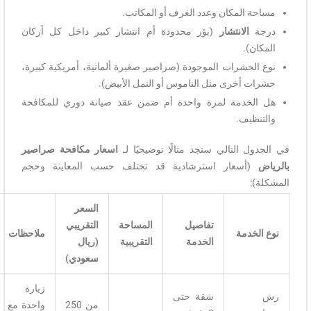
مساحة المكان وعدد الغرف أو المكاتب.
درجة
الانتشار
(بؤر محدودة أم انتشار كبير داخل كل أركان
المكان).
نوع الحشرات الموجودة (صراصير صغيرة ألمانية، أمريكية كبيرة،
حشرات أخرى مثل الناموس أو النمل الأبيض).
هل الخدمة لمرة واحدة أم ضمن عقد صيانة دوري للمكافحة
والتنظيف.
في الجدول التالي ستجد مثالًا توضيحيًا لـ
اسعار مكافحة صراصير
بالرياض
(أسعار استرشادية قد تختلف حسب المعاينة وحجم
المشكلة):
السعر
تفاصيل
المساحة
التقريبي
نوع الخدمة
ملاحظات
الخدمة
التقريبية
(ريال
سعودي)
زيارة
رش
شقة حتى
من 250
واحدة مع