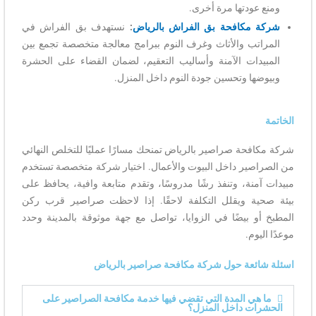
ومنع عودتها مرة أخرى.
شركة مكافحة بق الفراش بالرياض
:
نستهدف بق الفراش في
المراتب والأثاث وغرف النوم ببرامج معالجة متخصصة تجمع بين
المبيدات الآمنة وأساليب التعقيم، لضمان القضاء على الحشرة
وبيوضها وتحسين جودة النوم داخل المنزل.
الخاتمة
شركة مكافحة صراصير بالرياض تمنحك مسارًا عمليًا للتخلص النهائي
من الصراصير داخل البيوت والأعمال. اختيار شركة متخصصة تستخدم
مبيدات آمنة، وتنفذ رشًا مدروسًا، وتقدم متابعة وافية، يحافظ على
بيئة صحية ويقلل التكلفة لاحقًا. إذا لاحظت صراصير قرب ركن
المطبخ أو بيضًا في الزوايا، تواصل مع جهة موثوقة بالمدينة وحدد
موعدًا اليوم.
اسئلة شائعة حول شركة مكافحة صراصير بالرياض
ما هي المدة التي تقضي فيها خدمة مكافحة الصراصير على
الحشرات داخل المنزل؟