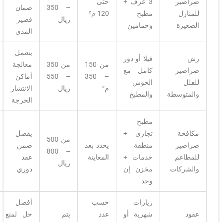
صراصير
3 غرف +
حتى
– 350
ضمان
للمنازل
مطبخ
120 م²
ريال
قصير
الصغيرة
وحمامين
المدى
يشمل
رش
فيلا أو دور
من 150
من 350
معالجة
صراصير
كامل مع
– 350
– 550
أماكن
للفلل
الحوش
م²
ريال
الانتشار
والمتوسطة
والمطبخ
الحرجة
مطبخ
مكافحة
تجاري +
يفضل
من 500
صراصير
منطقة
يحدد بعد
ضمن
– 800
للمطاعم
خدمات +
المعاينة
عقد
ريال
والشركات
مخزن إن
دوري
وجد
زيارات
حسب
أفضل
عقود
شهرية أو
عدد
يتم
حل لمنع