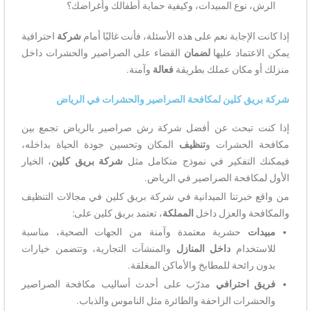
الرش، نوع المبيدات، وكيفية حماية أطفالك وأغراضك؟
إذا كانت الإجابة نعم على هذه الأسئلة، فأنت غالبًا أمام
شركة
احترافية
يمكن الاعتماد عليها
لضمان
القضاء على الصراصير والحشرات داخل
منزلك أو مكان عملك بطريقة
فعالة
وآمنة.
شركة بريق كلين لمكافحة الصراصير والحشرات في الرياض
إذا كنت تبحث عن أفضل شركة رش صراصير بالرياض تجمع بين
مكافحة الحشرات و
تنظيف
المكان وتحسين جودة الحياة بداخله،
فيمكنك التفكير في نموذج متكامل مثل
شركة بريق كلين
، الخيار
الأول لمكافحة الصراصير في الرياض.
من واقع خبرتنا الميدانية في شركة بريق كلين في مجالات التنظيف
والمكافحة والعزل داخل
المملكة
، تعتمد بريق كلين على:
مبيدات
حشرية معتمدة وآمنة من الجهات الصحية، مناسبة
للاستخدام
داخل المنازل
والمنشآت التجارية، وتتضمن خيارات
بدون رائحة للمطابخ والأماكن المغلقة.
فريق احترافي
مدرّب على أحدث أساليب مكافحة الصراصير
والحشرات الزاحفة والطائرة مثل الناموس والذباب.