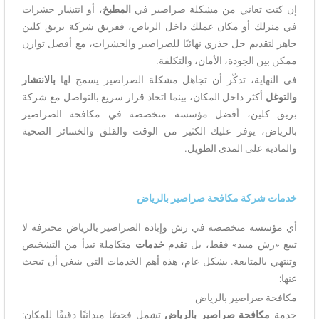
إن كنت تعاني من مشكلة صراصير في
المطبخ
، أو انتشار حشرات
في منزلك أو مكان عملك داخل الرياض، ففريق شركة بريق كلين
جاهز لتقديم حل جذري نهائيًا للصراصير والحشرات، مع أفضل توازن
ممكن بين الجودة، الأمان، والتكلفة.
في النهاية، تذكّر أن تجاهل مشكلة الصراصير يسمح لها
بالانتشار
والتوغل
أكثر داخل المكان، بينما اتخاذ قرار سريع بالتواصل مع شركة
بريق كلين، أفضل مؤسسة متخصصة في مكافحة الصراصير
بالرياض، يوفر عليك الكثير من الوقت والقلق والخسائر الصحية
والمادية على المدى الطويل.
خدمات شركة مكافحة صراصير بالرياض
أي مؤسسة متخصصة في رش وإبادة الصراصير بالرياض محترفة لا
تبيع «رش مبيد» فقط، بل تقدم
خدمات
متكاملة تبدأ من التشخيص
وتنتهي بالمتابعة. بشكل عام، هذه أهم الخدمات التي ينبغي أن تبحث
عنها:
مكافحة صراصير بالرياض
خدمة
مكافحة صراصير بالرياض
تشمل فحصًا ميدانيًا دقيقًا للمكان: