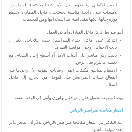
الحقن الألماني، والطعوم الجل الأمريكية المخصّصة للصراصير،
ومبيدات بدون رائحة مناسبة للاستخدام داخل المطابخ، وتقطع
دورة حياتها، لكنها تبقى
آمنة
عند استخدامها وفق التعليمات.
أهم ضوابط الرش داخل المنازل وأماكن العمل:
التركيز على أماكن اختباء الصراصير: خلف الثلاجات، الأفران،
تحت الأحواض، وحول مواسير الصرف.
تجنب رش مباشر على أدوات الأكل أو أسطح إعداد الطعام، مع
تغطية ما يلزم قبل الرش.
الاهتمام بمناطق
مكيفات
الهواء وفتحات التهوية، لأن وجودها غير
المعالج يساعد الصراصير على التوغل من الخارج إلى داخل
المكان.
بهذه الطريقة تحصل على رش فعّال
وفوري وآمن
في الوقت نفسه.
اسعار مكافحة صراصير بالرياض
عند التفكير في
اسعار مكافحة صراصير بالرياض
تذكّر أن السعر يتأثر
بعدة عوامل، أهمها: