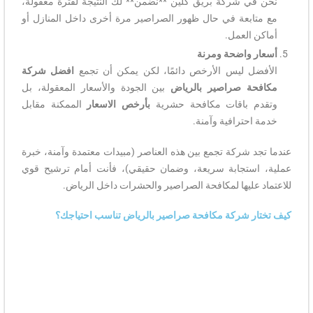
نحن في شركة بريق كلين **نضمن** لك النتيجة لفترة معقولة،
مع متابعة في حال ظهور الصراصير مرة أخرى داخل المنازل أو
أماكن العمل.
أسعار واضحة ومرنة
الأفضل ليس الأرخص دائمًا، لكن يمكن أن تجمع
افضل شركة
مكافحة صراصير بالرياض
بين الجودة والأسعار المعقولة، بل
وتقدم باقات مكافحة حشرية
بأرخص الاسعار
الممكنة مقابل
خدمة احترافية وآمنة.
عندما تجد شركة تجمع بين هذه العناصر (مبيدات معتمدة وآمنة، خبرة
عملية، استجابة سريعة، وضمان حقيقي)، فأنت أمام ترشيح قوي
للاعتماد عليها لمكافحة الصراصير والحشرات داخل الرياض.
كيف تختار شركة مكافحة صراصير بالرياض تناسب احتياجك؟