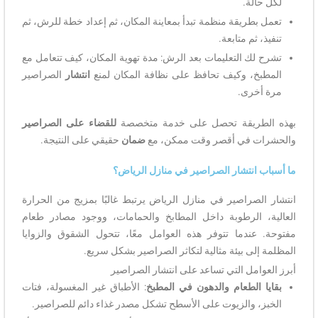
لكل حالة.
تعمل بطريقة منظمة تبدأ بمعاينة المكان، ثم إعداد خطة للرش، ثم
تنفيذ، ثم متابعة.
تشرح لك التعليمات بعد الرش: مدة تهوية المكان، كيف تتعامل مع
المطبخ، وكيف تحافظ على نظافة المكان لمنع
انتشار
الصراصير
مرة أخرى.
بهذه الطريقة تحصل على خدمة متخصصة
للقضاء على الصراصير
والحشرات في أقصر وقت ممكن، مع
ضمان
حقيقي على النتيجة.
ما أسباب انتشار الصراصير في منازل الرياض؟
انتشار الصراصير في منازل الرياض يرتبط غالبًا بمزيج من الحرارة
العالية، الرطوبة داخل المطابخ والحمامات، ووجود مصادر طعام
مفتوحة. عندما تتوفر هذه العوامل معًا، تتحول الشقوق والزوايا
المظلمة إلى بيئة مثالية لتكاثر الصراصير بشكل سريع.
أبرز العوامل التي تساعد على انتشار الصراصير
بقايا الطعام والدهون في المطبخ
: الأطباق غير المغسولة، فتات
الخبز، والزيوت على الأسطح تشكل مصدر غذاء دائم للصراصير.