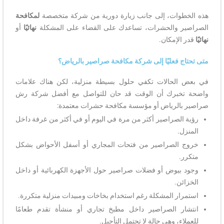
هذه الخطوات، إلى جانب زيارة دورية من شركة متخصصة
لمكافحة
الصراصير والحشرات، تساعدك على القضاء على المشكلة
نهائيًا
أو
نهائيًا
قدر الإمكان.
متى تحتاج فعليًا إلى شركة مكافحة صراصير بالرياض؟
في بعض الحالات تكفي حلول بسيطة منزلية، لكن هناك علامات
واضحة تخبرك أن الوقت قد حان للتواصل مع أفضل شركة رش
صراصير بالرياض أو مؤسسة مكافحة حشرات معتمدة:
رؤية الصراصير أكثر من مرة في اليوم أو في أكثر من غرفة داخل
المنزل.
خروج الصراصير من فتحات المجاري أو أسفل الأحواض بشكل
متكرر.
وجود بيوض أو فضلات صراصير حول الأجهزة الكهربائية أو داخل
الخزائن.
استمرار المشكلة رغم استخدام بخاخات ومبيدات منزلية متكررة.
انتشار الصراصير داخل مطبخ تجاري أو منشأة تقدم طعامًا
للعملاء، وهي حالة لا تحتمل التأجيل.