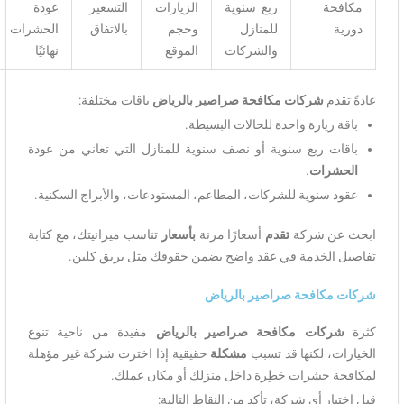
مكافحة
ربع سنوية
الزيارات
التسعير
عودة
دورية
للمنازل
وحجم
بالاتفاق
الحشرات
والشركات
الموقع
نهائيًا
عادةً تقدم
شركات مكافحة صراصير بالرياض
باقات مختلفة:
باقة زيارة واحدة للحالات البسيطة.
باقات ربع سنوية أو نصف سنوية للمنازل التي تعاني من عودة
الحشرات
.
عقود سنوية للشركات، المطاعم، المستودعات، والأبراج السكنية.
ابحث عن شركة
تقدم
أسعارًا مرنة
بأسعار
تناسب ميزانيتك، مع كتابة
تفاصيل الخدمة في عقد واضح يضمن حقوقك مثل بريق كلين.
شركات مكافحة صراصير بالرياض
كثرة
شركات مكافحة صراصير بالرياض
مفيدة من ناحية تنوع
الخيارات، لكنها قد تسبب
مشكلة
حقيقية إذا اخترت شركة غير مؤهلة
لمكافحة حشرات خطِرة داخل منزلك أو مكان عملك.
قبل اختيار أي شركة، تأكد من النقاط التالية: