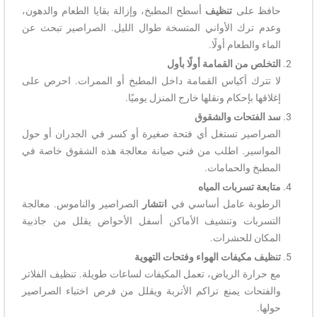
حافظ على
تنظيف
أسطح المطبخ، وإزالة بقايا الطعام والدهون،
وعدم ترك الأواني المتسخة طوال الليل. الصراصير تبحث عن
الماء والطعام أولًا.
التخلص من القمامة أولًا بأول
لا تترك أكياس القمامة داخل المطبخ أو الممرات. احرص على
إغلاقها بإحكام ونقلها خارج المنزل يوميًا.
سد الفتحات والشقوق
الصراصير تستغل أي فتحة صغيرة أو كسر في الجدران أو حول
المواسير. اطلب من فني صيانة معالجة هذه الشقوق خاصة في
المطبخ والحمامات.
متابعة تسربات المياه
الرطوبة عامل أساسي في
انتشار
الصراصير والناموس. معالجة
التسربات وتنشيف الأماكن أسفل الأحواض يقلل من جاذبية
المكان للحشرات.
تنظيف مكيفات الهواء وفتحات التهوية
مع حرارة الرياض، تعمل المكيفات لساعات طويلة. تنظيف الفلاتر
والفتحات يمنع تراكم الأتربة ويقلل من فرص اختباء الصراصير
حولها.