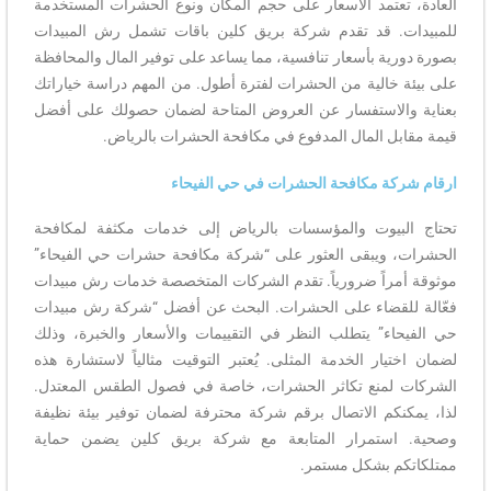
العادة، تعتمد الأسعار على حجم المكان ونوع الحشرات المستخدمة
للمبيدات. قد تقدم شركة بريق كلين باقات تشمل رش المبيدات
بصورة دورية بأسعار تنافسية، مما يساعد على توفير المال والمحافظة
على بيئة خالية من الحشرات لفترة أطول. من المهم دراسة خياراتك
بعناية والاستفسار عن العروض المتاحة لضمان حصولك على أفضل
قيمة مقابل المال المدفوع في مكافحة الحشرات بالرياض.
ارقام شركة مكافحة الحشرات في حي الفيحاء
تحتاج البيوت والمؤسسات بالرياض إلى خدمات مكثفة لمكافحة
الحشرات، ويبقى العثور على “شركة مكافحة حشرات حي الفيحاء”
موثوقة أمراً ضرورياً. تقدم الشركات المتخصصة خدمات رش مبيدات
فعّالة للقضاء على الحشرات. البحث عن أفضل “شركة رش مبيدات
حي الفيحاء” يتطلب النظر في التقييمات والأسعار والخبرة، وذلك
لضمان اختيار الخدمة المثلى. يُعتبر التوقيت مثالياً لاستشارة هذه
الشركات لمنع تكاثر الحشرات، خاصة في فصول الطقس المعتدل.
لذا، يمكنكم الاتصال برقم شركة محترفة لضمان توفير بيئة نظيفة
وصحية. استمرار المتابعة مع شركة بريق كلين يضمن حماية
ممتلكاتكم بشكل مستمر.