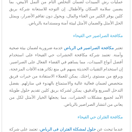
عمليات رش المبيدات لضمان التخلص التام من النمل الأبيض، بما
يضمن سلامة السكان والأطفال. إن التوجه للاستعانة شركة بريق
كلين يوفر الكثير من العناء والمال، ويحول دون تفاقم الأضرار، ويمثل
الحل الأمثل والضمان الأمثل لبيئة آمنة ومستدامة بالرياض.
مكافحة الصراصير حي الفيحاء
تعتبر
مكافحة الصراصير في الرياض
خدمة ضرورية لضمان بيئة صحية
وآمنة. تعتمد شركة مكافحة الحشرات حي الفيحاء على استخدام
أفضل أنواع المبيدات، مما يساهم في القضاء الفعال على الصراصير.
إن استخدام التقنيات الحديثة يسهم في منع تكاثر هذه الآفات المزعجة،
ويرفع من مستوى راحتك. يمكن للعملاء الاستفادة من خبرات فريق
متخصص لضمان فعالية عالية والاستمتاع بالهدوء في منازلهم. بفضل
التدخل السريع والدقيق، يمكن لشركة بريق كلين تقديم حلول طويلة
الأمد لجميع مشكلات الحشرات، مما يجعلها الخيار الأمثل لكل من
يعاني من انتشار الصراصير بالرياض.
مكافحة الفئران حي الفيحاء
عندما تبحث عن
حلول لمشكلة الفئران فى الرياض
، تعتمد على شركة