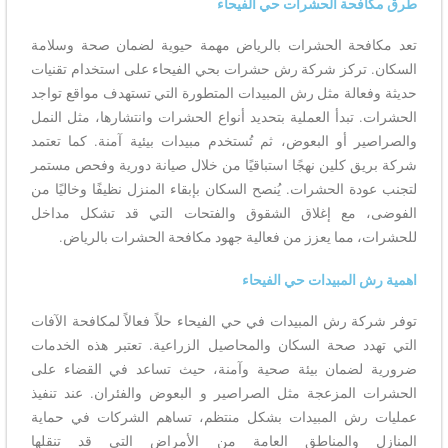
طرق مكافحة الحشرات حي الفيحاء
تعد مكافحة الحشرات بالرياض مهمة حيوية لضمان صحة وسلامة
السكان. تركز شركة رش حشرات بحي الفيحاء على استخدام تقنيات
حديثة وفعالة مثل رش المبيدات المتطورة التي تستهدف مواقع تواجد
الحشرات. تبدأ العملية بتحديد أنواع الحشرات وانتشارها، مثل النمل
والصراصير أو البعوض، ثم تُستخدم مبيدات بيئية آمنة. كما تعتمد
شركة بريق كلين نهجًا استباقيًا من خلال صيانة دورية وفحص مستمر
لتجنب عودة الحشرات. يُنصح السكان بإبقاء المنزل نظيفًا وخاليًا من
الفوضى، مع إغلاق الشقوق والفتحات التي قد تشكل مداخل
للحشرات، مما يعزز من فعالية جهود مكافحة الحشرات بالرياض.
اهمية رش المبيدات حي الفيحاء
توفر شركة رش المبيدات في حي الفيحاء حلاً فعالاً لمكافحة الآفات
التي تهدد صحة السكان والمحاصيل الزراعية. تعتبر هذه الخدمات
ضرورية لضمان بيئة صحية وآمنة، حيث تساعد في القضاء على
الحشرات المزعجة مثل الصراصير و البعوض والفئران. عند تنفيذ
عمليات رش المبيدات بشكل منتظم، تساهم الشركات في حماية
المنازل والمناطق العامة من الأمراض التي قد تنقلها