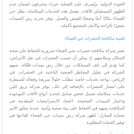
الجودة الدولية، ويُشرف على العملية خبراء محترفون لضمان عدم
الظهور المستقبلي للآفات. بفضل هذه الخدمات المتكاملة، يظل حي
الفيحاء مكانًا آمنًا وصحيًا للعيش والعمل. توفر تجربة رش المبيدات
شعورًا بالراحة والأمان للمجتمع بأكمله.
اهمية مكافحة الحشرات حي الفيحاء
تعتبر شركة مكافحة حشرات بحي الفيحاء ضرورية للحفاظ على صحة
السكان وسلامتهم. إذ يمكن أن تتسبب الحشرات في نقل الأمراض،
كما تؤدي إلى تلف الممتلكات. من خلال رش مبيدات فعَّالة، تسهم
الشركة في تقليل المخاطر الصحية الناجمة عن الحشرات. في
الرياض، نواجه تحديات خاصة تتطلب حلولاً سريعة وفعالة للسيطرة
على انتشار الحشرات. بالإضافة إلى ذلك، توفر شركة بريق كلين
خدمات متكاملة تشمل فحص شامل لتحديد أنواع الآفات الموجودة
واختيار المبيدات الصحيحة. اعتماد الاستراتيجيات المتقدمة في
المكافحة يسهم في الحفاظ على بيئة صحية وآمنة. عندما يتعلق الأمر
بحماية المنازل، تُظهر شركة رش مبيدات حي الفيحاء كفاءتها في
توفير الحماية المطلوبة.