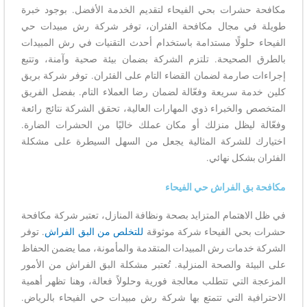
مكافحة حشرات بحي الفيحاء لتقديم الخدمة الأفضل. بوجود خبرة
طويلة في مجال مكافحة الفئران، توفر شركة رش مبيدات حي
الفيحاء حلولًا مستدامة باستخدام أحدث التقنيات في رش المبيدات
بالطرق الصحيحة. تلتزم الشركة بضمان بيئة صحية وآمنة، وتتبع
إجراءات صارمة لضمان القضاء التام على الفئران. توفر شركة بريق
كلين خدمة سريعة وفعّالة لضمان رضا العملاء التام. بفضل الفريق
المتخصص والخبراء ذوي المهارات العالية، تحقق الشركة نتائج رائعة
وفعّالة ليظل منزلك أو مكان عملك خاليًا من الحشرات الضارة.
اختيارك للشركة المثالية يجعل من السهل السيطرة على مشكلة
الفئران بشكل نهائي.
مكافحة بق الفراش حي الفيحاء
في ظل الاهتمام المتزايد بصحة ونظافة المنازل، تعتبر شركة مكافحة
حشرات بحي الفيحاء شركة موثوقة
للتخلص من البق الفراش
. توفر
الشركة خدمات رش المبيدات المتقدمة والمأمونة، مما يضمن الحفاظ
على البيئة والصحة المنزلية. تُعتبر مشكلة البق الفراش من الأمور
المزعجة التي تتطلب معالجة فورية وحلولاً فعالة، وهنا تظهر أهمية
الاحترافية التي تتمتع بها شركة رش مبيدات حي الفيحاء بالرياض.