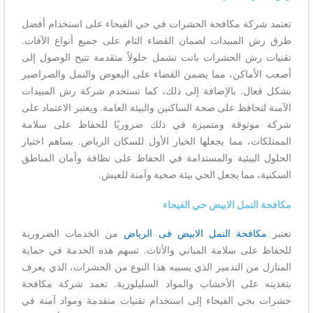
تعتمد شركة مكافحة الحشرات في حي الفيحاء على استخدام أفضل
طرق رش المبيدات لضمان القضاء التام على جميع أنواع الآفات.
تقنيات رش الحشرات باتت تشمل حلولاً متقدمة تتيح الوصول إلى
أصعب الأماكن، مما يضمن القضاء على البعوض والنمل والصراصير
بشكل فعال. بالإضافة إلى ذلك، كما تستخدم شركة رش المبيدات
الآمنة لتحافظ على صحة الساكنين والبيئة العامة. ويعتبر الاعتماد على
شركة موثوقة ومتميزة في ذلك ضروريًا للحفاظ على سلامة
الممتلكات، مما يجعلها الخيار الأول للسكان الرياض. يساهم اختيار
الحلول البيئية والمستدامة في الحفاظ على نظافة وأمان المناطق
السكنية، مما يجعل الحي بيئة صحية وآمنة للعيش.
مكافحة النمل الابيض حي الفيحاء
تعتبر
مكافحة النمل الابيض فى الرياض
من الخدمات الضرورية
للحفاظ على سلامة المباني والأثاث. تسهم هذه الخدمة في حماية
المنازل من التدمير الذي يسببه هذا النوع من الحشرات، الذي يعرف
بتغذيته على الأخشاب والمواد السليلوزية. تعمد شركة مكافحة
حشرات بحي الفيحاء إلى استخدام تقنيات متقدمة ومواد آمنة في