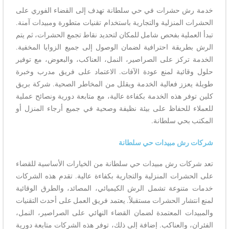
خدمة رش حشرات في حي سلطانة تهدف إلى القضاء الفوري على
الحشرات المنزلية والتجارية باستخدام تقنيات متطورة ومبيدات آمنة.
تبدأ العملية بفحص شامل للمكان لتحديد نقاط تجمع الحشرات، ثم يتم
الرش بطريقة احترافية لضمان الوصول إلى جميع الزوايا المخفية.
الخدمة تركز على الصراصير، النمل، العناكب، والبعوض، مع توفير
حلول وقائية لمنع عودة الآفات. الاعتماد على فريق مدرب وخبرة
طويلة يعزز فعالية الخدمة ويقلل من المخاطر الصحية. شركة بريق
كلين توفر هذه الخدمة بكفاءة عالية، مع متابعة دورية ونصائح عملية
للعملاء للحفاظ على بيئة نظيفة وصحية في جميع أرجاء المنزل أو
المكتب بحي سلطانة.
شركات رش مبيدات حي سلطانة
تعد شركات رش مبيدات حي سلطانة من الخيارات الأساسية للقضاء
على الحشرات المنزلية والتجارية بكفاءة عالية. تقدم هذه الشركات
خدمات متنوعة تشمل الرش الكيميائي، المصائد، والطرق الوقائية
لمنع انتشار الحشرات مستقبلاً. يعتمد فريق العمل على أحدث التقنيات
والمبيدات المعتمدة لضمان القضاء النهائي على الصراصير، النمل،
الفئران، والعناكب. إضافة إلى ذلك، توفر هذه الشركات متابعة دورية