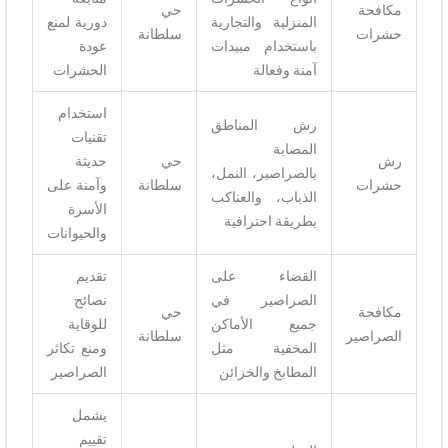
مكافحة
حي
المنزلية والتجارية
دورية لمنع
حشرات
سلطانة
باستخدام مبيدات
عودة
آمنة وفعالة
الحشرات
استخدام
رش المناطق
تقنيات
المصابة
رش
حي
حديثة
بالصراصير، النمل،
حشرات
سلطانة
وآمنة على
الذباب، والعناكب
الأسرة
بطريقة احترافية
والحيوانات
القضاء على
تقديم
الصراصير في
نصائح
مكافحة
حي
جميع الأماكن
للوقاية
الصراصير
سلطانة
المخفية مثل
ومنع تكاثر
المطابخ والخزائن
الصراصير
يشمل
تقييم