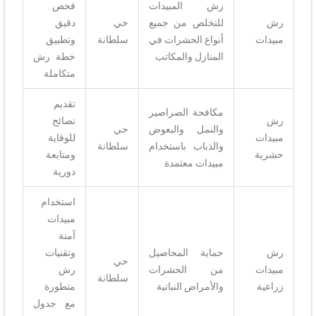
رش المبيدات
فحص
رش
للتخلص من جميع
حي
دقيق
مبيدات
أنواع الحشرات في
سلطانة
وتطبيق
المنازل والمكاتب
خطة رش
متكاملة
تقديم
مكافحة الصراصير
رش
نصائح
والنمل والبعوض
حي
مبيدات
للوقاية
والذباب باستخدام
سلطانة
حشرية
ومتابعة
مبيدات معتمدة
دورية
استخدام
مبيدات
آمنة
رش
حماية المحاصيل
وتقنيات
حي
مبيدات
من الحشرات
رش
سلطانة
زراعية
والأمراض النباتية
متطورة
مع جدول