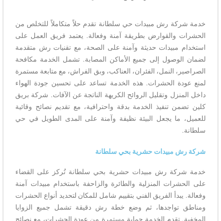
خدمة شركة رش مبيدات حي سلطانة تقدم حلاً متكاملاً للتخلص من
الحشرات والقوارض بطريقة آمنة وفعالة. يعتمد فريق العمل على
استخدام مبيدات حديثة وآمنة على الصحة، مع تقنيات رش متقدمة
لضمان الوصول إلى جميع الأماكن المصابة. تشمل الخدمة مكافحة
الصراصير، النمل، الفئران، العناكب، وبق الفراش، مع متابعة مستمرة
لمنع عودة الحشرات. هذه الخدمة تساعد على تحسين جودة الهواء
داخل المنزل وتقليل الروائح الكريهة الناتجة عن الآفات. شركة بريق
كلين تضمن تنفيذ الخدمة بدقة واحترافية، مع تقديم نصائح وقائية
للعميل، ما يجعل البيئة نظيفة وآمنة على المدى الطويل في حي
سلطانة.
شركة رش مبيدات حشرية بحي سلطانة
خدمة شركة رش مبيدات حشرية بحي سلطانة تُركز على القضاء
على الحشرات المنزلية والطائرة والزاحفة باستخدام مبيدات آمنة
وفعالة. يبدأ الفريق الفني بتقييم شامل للمكان لتحديد أنواع الحشرات
ومناطق تواجدها، ثم وضع خطة رش دقيقة تشمل جميع الزوايا
المخفية. تقدم الخدمة حماية مستمرة من عودة الحشرات، مع نصائح