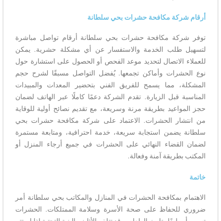
أرقام شركة مكافحة حشرات بحي سلطانة
توفر شركة مكافحة حشرات بحي سلطانة أرقام تواصل مباشرة
لتسهيل طلب الخدمة والاستفسار عن أي مشكلة حشرية. يمكن
للعملاء الاتصال لتحديد موعد الفحص أو الحصول على استشارة حول
نوع الحشرات وأماكن تجمعها. يُفضل التواصل مسبقًا لشرح حجم
المشكلة، مما يسمح للفريق الفني بتحضير المعدات والمبيدات
المناسبة قبل الزيارة. تقدم الشركة دعمًا كاملًا عبر الهاتف لضمان
حجز المواعيد بطريقة مرنة وسريعة، مع تقديم نصائح أولية للوقاية
من انتشار الحشرات. الاعتماد على شركة مكافحة حشرات بحي
سلطانة يضمن استجابة سريعة، خدمة احترافية، ومتابعة مستمرة
لضمان القضاء النهائي على الحشرات في جميع أرجاء المنزل أو
المكتب بطريقة آمنة وفعالة.
خاتمة
الاهتمام بمكافحة الحشرات في المنازل والمكاتب بحي سلطانة أمر
ضروري للحفاظ على صحة الأسرة وسلامة الممتلكات. الحشرات
تسبب أمراضًا، تلوث الطعام، وقد تتلف الأثاث والبنية التحتية إذا لم تتم