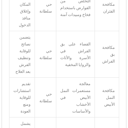
التخلص من
مكافحة
حي
المكان
القوارض باستخدام
الفئران
سلطانة
وإغلاق
فخاخ ومبيدات آمنة
منافذ
الدخول
يتضمن
القضاء على بق
نصائح
مكافحة
الفراش في
حي
للوقاية
بق
الأسرة والأثاث
سلطانة
وتنظيف
الفراش
والزوايا المخفية
الفرش
بعد العلاج
معالجة
تقديم
مكافحة
مستعمرات النمل
استشارات
حي
النمل
الأبيض في
للوقاية
سلطانة
الأبيض
الأخشاب
ومنع
والأساسات
العودة
يشمل