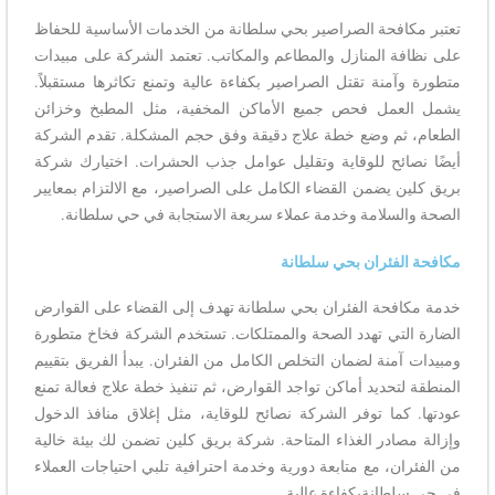
تعتبر مكافحة الصراصير بحي سلطانة من الخدمات الأساسية للحفاظ
على نظافة المنازل والمطاعم والمكاتب. تعتمد الشركة على مبيدات
متطورة وآمنة تقتل الصراصير بكفاءة عالية وتمنع تكاثرها مستقبلاً.
يشمل العمل فحص جميع الأماكن المخفية، مثل المطبخ وخزائن
الطعام، ثم وضع خطة علاج دقيقة وفق حجم المشكلة. تقدم الشركة
أيضًا نصائح للوقاية وتقليل عوامل جذب الحشرات. اختيارك شركة
بريق كلين يضمن القضاء الكامل على الصراصير، مع الالتزام بمعايير
الصحة والسلامة وخدمة عملاء سريعة الاستجابة في حي سلطانة.
مكافحة الفئران بحي سلطانة
خدمة مكافحة الفئران بحي سلطانة تهدف إلى القضاء على القوارض
الضارة التي تهدد الصحة والممتلكات. تستخدم الشركة فخاخ متطورة
ومبيدات آمنة لضمان التخلص الكامل من الفئران. يبدأ الفريق بتقييم
المنطقة لتحديد أماكن تواجد القوارض، ثم تنفيذ خطة علاج فعالة تمنع
عودتها. كما توفر الشركة نصائح للوقاية، مثل إغلاق منافذ الدخول
وإزالة مصادر الغذاء المتاحة. شركة بريق كلين تضمن لك بيئة خالية
من الفئران، مع متابعة دورية وخدمة احترافية تلبي احتياجات العملاء
في حي سلطانةبكفاءة عالية.