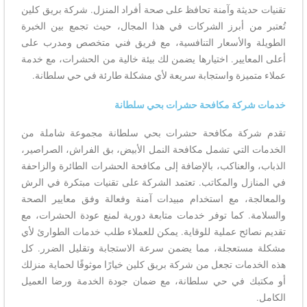
تقنيات حديثة وآمنة تحافظ على صحة أفراد المنزل. شركة بريق كلين
تُعتبر من أبرز الشركات في هذا المجال، حيث تجمع بين الخبرة
الطويلة والأسعار التنافسية، مع فريق فني متخصص ومدرب على
أعلى المعايير. اختيارها يضمن لك بيئة خالية من الحشرات، مع خدمة
عملاء متميزة واستجابة سريعة لأي مشكلة طارئة في حي سلطانة.
خدمات شركة مكافحة حشرات بحي سلطانة
تقدم شركة مكافحة حشرات بحي سلطانة مجموعة شاملة من
الخدمات التي تشمل مكافحة النمل الأبيض، بق الفراش، الصراصير،
الذباب، والعناكب، بالإضافة إلى مكافحة الحشرات الطائرة والزاحفة
في المنازل والمكاتب. تعتمد الشركة على تقنيات مبتكرة في الرش
والمعالجة، مع استخدام مبيدات آمنة وفعالة وفق معايير الصحة
والسلامة. كما توفر خدمات متابعة دورية لمنع عودة الحشرات، مع
تقديم نصائح عملية للوقاية. يمكن للعملاء طلب خدمات الطوارئ لأي
مشكلة مستعجلة، مما يضمن سرعة الاستجابة وتقليل الضرر. كل
هذه الخدمات تجعل من شركة بريق كلين خيارًا موثوقًا لحماية منزلك
أو مكتبك في حي سلطانة، مع ضمان جودة الخدمة ورضا العميل
الكامل.