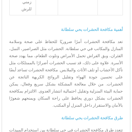
زمني
للرش
أهمية مكافحة الحشرات بحي سلطانة
تعد مكافحة الحشرات أمرًا ضروريًا للحفاظ على صحة وسلامة
المنازل والمكاتب في حي سلطانة. الحشرات مثل الصراصير، النمل،
الفئران، وبق الفراش تحمل الأمراض وتلوث الطعام، مما يهدد صحة
الأسرة. علاوة على ذلك، قد تسبب الحشرات أضرارًا بالممتلكات مثل
تآكل الأخشاب أو تلف الأثاث والملابس. مكافحة الحشرات تساعد أيضًا
على تحسين جودة الهواء وتقليل الروائح الكريهة الناتجة عن
الحشرات. من خلال معالجة المشكلة بشكل سريع وفعال، يمكن
حماية البيئة المنزلية وتقليل احتمالية انتشار العدوى. الالتزام بمكافحة
الحشرات بشكل دوري يحافظ على راحة السكان ويمنحهم شعورًا
بالأمان والاستقرار داخل المنزل أو المكتب.
طرق مكافحة الحشرات بحي سلطانة
تتعدد طرق مكافحة الحشرات في حي سلطانة بين استخدام المبيدات