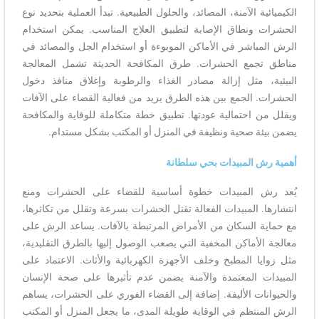
الكيميائية الآمنة، المصائد، والحلول الطبيعية. تبدأ العملية بتحديد نوع
الحشرات ونطاق الإصابة لتطبيق العلاج المناسب. يمكن استخدام
الرش المباشر في الأماكن الموبوءة أو استخدام الجل والمصائد في
مناطق تجمع الحشرات. طرق المكافحة الحديثة تشمل المعالجة
البيئية، مثل إزالة مصادر الغذاء والرطوبة وإغلاق منافذ دخول
الحشرات. الجمع بين هذه الطرق يزيد من فعالية القضاء على الآفات
ويقلل من احتمالية عودتها. تطبيق خطة متكاملة للوقاية والمكافحة
يضمن بيئة صحية ونظيفة في المنزل أو المكتب بشكل مستدام.
أهمية رش المبيدات بحي سلطانة
يُعد رش المبيدات خطوة أساسية للقضاء على الحشرات ومنع
انتشارها. المبيدات الفعالة تقتل الحشرات بسرعة وتقلل من تكاثرها،
مع حماية السكان من الأمراض المرتبطة بالآفات. يساعد الرش على
معالجة الأماكن المخفية التي يصعب الوصول إليها بالطرق التقليدية،
مثل زوايا المطبخ وخلف الأجهزة الكهربائية والأثاث. الاعتماد على
المبيدات المعتمدة والآمنة يضمن عدم تأثيرها على صحة الإنسان
والحيوانات الأليفة. إضافة إلى القضاء الفوري على الحشرات، يساهم
الرش المنتظم في الوقاية طويلة المدى، ما يجعل المنزل أو المكتب