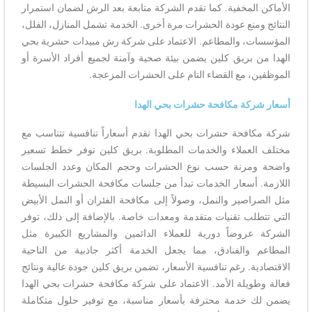
الأماكن المخفية. كما تقدم الشركة متابعة بعد الرش لضمان استمرار
النتائج ومنع عودة الحشرات مرة أخرى. الخدمة تشمل المنازل، الفلل،
المؤسسات، والمطاعم. الاعتماد على شركة رش مبيدات حشرية بحي
الهدا من بريق كلين يضمن بيئة صحية وآمنة لجميع أفراد الأسرة أو
الموظفين، مع القضاء التام على الحشرات المزعجة.
أسعار شركة مكافحة حشرات بحي الهدا
شركة مكافحة حشرات بحي الهدا تقدم أسعاراً تنافسية تتناسب مع
مختلف العملاء والخدمات المطلوبة. بريق كلين توفر خطط تسعير
واضحة ومرنة حسب نوع الحشرات وحجم المكان وعدد الجلسات
اللازمة. أسعار الخدمات تبدأ من جلسات مكافحة الحشرات البسيطة
مثل الصراصير والنمل، وصولاً إلى مكافحة الفئران أو النمل الأبيض
التي تتطلب تقنيات متقدمة ومعدات خاصة. بالإضافة إلى ذلك، توفر
الشركة عروضاً دورية للعملاء الدائمين والمشاريع الكبيرة مثل
المطاعم والفنادق، مما يجعل الخدمة أكثر جاذبية من الناحية
الاقتصادية. رغم تنافسية الأسعار، تضمن بريق كلين جودة عالية ونتائج
فعالة وطويلة الأمد. الاعتماد على شركة مكافحة حشرات بحي الهدا
يضمن لك خدمة محترفة بأسعار مناسبة، مع توفير حلول متكاملة