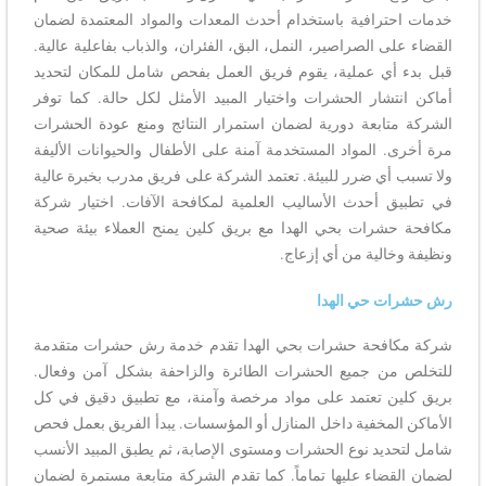
خدمات احترافية باستخدام أحدث المعدات والمواد المعتمدة لضمان
القضاء على الصراصير، النمل، البق، الفئران، والذباب بفاعلية عالية.
قبل بدء أي عملية، يقوم فريق العمل بفحص شامل للمكان لتحديد
أماكن انتشار الحشرات واختيار المبيد الأمثل لكل حالة. كما توفر
الشركة متابعة دورية لضمان استمرار النتائج ومنع عودة الحشرات
مرة أخرى. المواد المستخدمة آمنة على الأطفال والحيوانات الأليفة
ولا تسبب أي ضرر للبيئة. تعتمد الشركة على فريق مدرب بخبرة عالية
في تطبيق أحدث الأساليب العلمية لمكافحة الآفات. اختيار شركة
مكافحة حشرات بحي الهدا مع بريق كلين يمنح العملاء بيئة صحية
ونظيفة وخالية من أي إزعاج.
رش حشرات حي الهدا
شركة مكافحة حشرات بحي الهدا تقدم خدمة رش حشرات متقدمة
للتخلص من جميع الحشرات الطائرة والزاحفة بشكل آمن وفعال.
بريق كلين تعتمد على مواد مرخصة وآمنة، مع تطبيق دقيق في كل
الأماكن المخفية داخل المنازل أو المؤسسات. يبدأ الفريق بعمل فحص
شامل لتحديد نوع الحشرات ومستوى الإصابة، ثم يطبق المبيد الأنسب
لضمان القضاء عليها تماماً. كما تقدم الشركة متابعة مستمرة لضمان