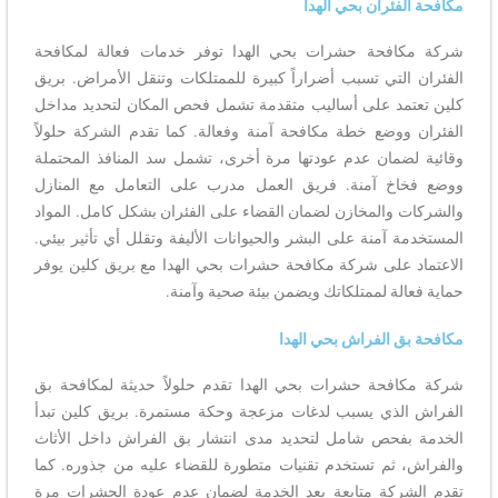
مكافحة الفئران بحي الهدا
شركة مكافحة حشرات بحي الهدا توفر خدمات فعالة لمكافحة
الفئران التي تسبب أضراراً كبيرة للممتلكات وتنقل الأمراض. بريق
كلين تعتمد على أساليب متقدمة تشمل فحص المكان لتحديد مداخل
الفئران ووضع خطة مكافحة آمنة وفعالة. كما تقدم الشركة حلولاً
وقائية لضمان عدم عودتها مرة أخرى، تشمل سد المنافذ المحتملة
ووضع فخاخ آمنة. فريق العمل مدرب على التعامل مع المنازل
والشركات والمخازن لضمان القضاء على الفئران بشكل كامل. المواد
المستخدمة آمنة على البشر والحيوانات الأليفة وتقلل أي تأثير بيئي.
الاعتماد على شركة مكافحة حشرات بحي الهدا مع بريق كلين يوفر
حماية فعالة لممتلكاتك ويضمن بيئة صحية وآمنة.
مكافحة بق الفراش بحي الهدا
شركة مكافحة حشرات بحي الهدا تقدم حلولاً حديثة لمكافحة بق
الفراش الذي يسبب لدغات مزعجة وحكة مستمرة. بريق كلين تبدأ
الخدمة بفحص شامل لتحديد مدى انتشار بق الفراش داخل الأثاث
والفراش، ثم تستخدم تقنيات متطورة للقضاء عليه من جذوره. كما
تقدم الشركة متابعة بعد الخدمة لضمان عدم عودة الحشرات مرة