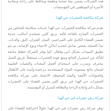
هذه الشركات يضمن بيئة صحية ونظيفة ويحافظ على راحة وسلامة
الأسرة أو الموظفين في المؤسسات.
شركة مكافحة الحشرات حي الهدا
تقدم شركة مكافحة الحشرات حي الهدا خدمات متكاملة للتخلص من
الحشرات الضارة بكفاءة عالية. بريق كلين تستخدم أساليب حديثة
تضمن القضاء الكامل على الصراصير، النمل، الفئران، البق، والذباب.
تبدأ العملية بفحص شامل لتحديد أماكن الاختباء ونوع الإصابة، ثم يتم
تطبيق المبيدات بشكل آمن وفعال. كما توفر الشركة خطط متابعة
للتأكد من استمرار النتائج ومنع عودة الحشرات مستقبلاً. فريق العمل
محترف ومدرب على استخدام أفضل المعدات والتقنيات العلمية
لضمان نتائج مضمونة. المواد المستخدمة مرخصة وآمنة على الأطفال
والحيوانات الأليفة والبيئة المحيطة. الاعتماد على شركة مكافحة
الحشرات حي الهدا عبر بريق كلين يضمن القضاء على الحشرات
بشكل دائم وإعادة الراحة والنظافة للمنزل أو المؤسسة.
شركة رش حشرات في حي الهدا
توفر شركة رش حشرات في حي الهدا حلولاً احترافية للقضاء على