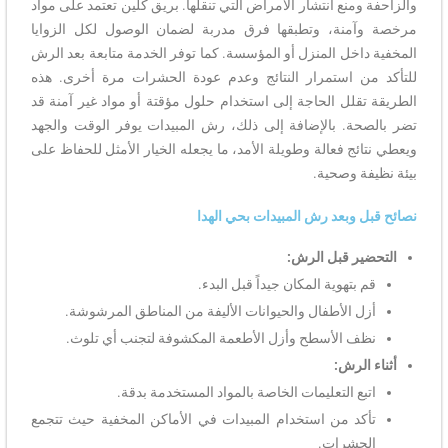
والزاحفة ومنع انتشار الأمراض التي تنقلها. بريق كلين تعتمد على مواد
مرخصة وآمنة، وتطبقها فرق مدربة لضمان الوصول لكل الزوايا
المخفية داخل المنزل أو المؤسسة. كما توفر الخدمة متابعة بعد الرش
للتأكد من استمرار النتائج وعدم عودة الحشرات مرة أخرى. هذه
الطريقة تقلل الحاجة إلى استخدام حلول مؤقتة أو مواد غير آمنة قد
تضر بالصحة. بالإضافة إلى ذلك، رش المبيدات يوفر الوقت والجهد
ويعطي نتائج فعالة وطويلة الأمد، ما يجعله الخيار الأمثل للحفاظ على
بيئة نظيفة وصحية.
نصائح قبل وبعد رش المبيدات بحي الهدا
التحضير قبل الرش:
قم بتهوية المكان جيداً قبل البدء.
أزل الأطفال والحيوانات الأليفة من المناطق المرشوشة.
نظف الأسطح وأزل الأطعمة المكشوفة لتجنب أي تلوث.
أثناء الرش:
اتبع التعليمات الخاصة بالمواد المستخدمة بدقة.
تأكد من استخدام المبيدات في الأماكن المخفية حيث تتجمع
الحشرات.