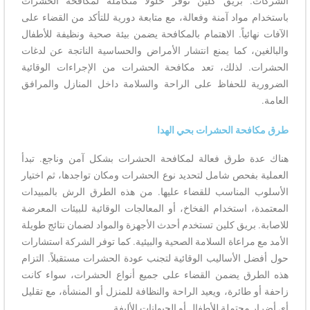
الشركات. بريق كلين توفر حلولاً متكاملة لمكافحة الحشرات
باستخدام مواد آمنة وفعالة، مع متابعة دورية للتأكد من القضاء على
الآفات نهائياً. الاهتمام بالمكافحة يضمن بيئة صحية ونظيفة للأطفال
والبالغين، كما يمنع انتشار الأمراض والحساسية الناتجة عن لدغات
الحشرات. لذلك، تعد مكافحة الحشرات من الإجراءات الوقائية
الضرورية للحفاظ على الراحة والسلامة داخل المنازل والمرافق
العامة.
طرق مكافحة الحشرات بحي الهدا
هناك عدة طرق فعالة لمكافحة الحشرات بشكل آمن وناجع. تبدأ
العملية بفحص شامل لتحديد نوع الحشرات ومكان تواجدها، ثم اختيار
الأسلوب المناسب للقضاء عليها. من هذه الطرق الرش بالمبيدات
المعتمدة، استخدام الفخاخ، أو المعالجات الوقائية للبيئات المعرضة
للاصابة. بريق كلين تستخدم أحدث الأجهزة والمواد لضمان نتائج طويلة
الأمد مع مراعاة السلامة الصحية والبيئية. كما توفر الشركة استشارات
حول أفضل الأساليب الوقائية لتجنب عودة الحشرات مستقبلاً. التزام
هذه الطرق يضمن القضاء على جميع أنواع الحشرات، سواء كانت
زاحفة أو طائرة، ويعيد الراحة والنظافة للمنزل أو المنشأة، مع تقليل
أي أضرار محتملة للأطفال أو الحيوانات الأليفة.