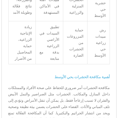
حشرية
المنزلية
في الأماكن
نتائج فعّالة
حي
والزراعية
المستهدفة
وطويلة الأمد
الأوسط
تطبيق
زيادة
رش
حماية
المبيدات في
الإنتاجية
مبيدات
المزروعات
الأراضي
الزراعية،
زراعية
من
الزراعية
حماية
حي
الحشرات
بدقة مع
المحاصيل
الأوسط
الضارة
متابعة
من الأضرار
أهمية مكافحة الحشرات بحي الأوسط
مكافحة الحشرات أمر ضروري للحفاظ على صحة الأفراد والممتلكات
داخل المنازل والمكاتب. الحشرات مثل الصراصير والنمل الأبيض
والفئران لا تسبب إزعاجاً فقط، بل يمكن أن تنقل الأمراض وتؤدي إلى
تلف المباني والأثاث. القضاء على الحشرات يضمن بيئة نظيفة وصحية
ويحد من انتشار الجراثيم والبكتيريا. كما أن المكافحة الفعّالة تمنع