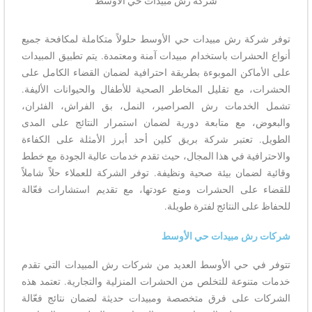
شركة رش مبيدات حي الأوسط​
توفر شركة رش مبيدات حي الأوسط حلولاً متكاملة لمكافحة جميع
أنواع الحشرات باستخدام مبيدات آمنة ومعتمدة. يتم تطبيق المبيدات
على الأماكن الموبوءة بطريقة احترافية لضمان القضاء الكامل على
الحشرات، مع تقليل المخاطر الصحية للأطفال والحيوانات الأليفة.
تشمل الخدمات رش الصراصير، النمل، بق الفراش، الفئران،
والبعوض، مع متابعة دورية لضمان استمرار النتائج على المدى
الطويل. تعتبر شركة بريق كلين أحد أبرز الأمثلة على الكفاءة
والاحترافية في هذا المجال، حيث تقدم خدمات عالية الجودة مع خطط
وقائية لضمان بيئة صحية ونظيفة. توفر الشركة للعملاء حلاً شاملاً
للقضاء على الحشرات ومنع عودتها، مع تقديم استشارات فعّالة
للحفاظ على النتائج لفترة طويلة.
شركات رش مبيدات حي الأوسط
تتوفر في حي الأوسط العديد من شركات رش المبيدات التي تقدم
خدمات متنوعة للتخلص من الحشرات المنزلية والتجارية. تعتمد هذه
الشركات على فرق متخصصة ومبيدات حديثة لضمان نتائج فعّالة