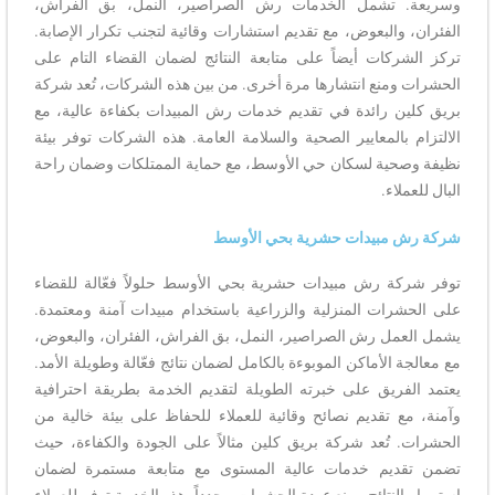
وسريعة. تشمل الخدمات رش الصراصير، النمل، بق الفراش،
الفئران، والبعوض، مع تقديم استشارات وقائية لتجنب تكرار الإصابة.
تركز الشركات أيضاً على متابعة النتائج لضمان القضاء التام على
الحشرات ومنع انتشارها مرة أخرى. من بين هذه الشركات، تُعد شركة
بريق كلين رائدة في تقديم خدمات رش المبيدات بكفاءة عالية، مع
الالتزام بالمعايير الصحية والسلامة العامة. هذه الشركات توفر بيئة
نظيفة وصحية لسكان حي الأوسط، مع حماية الممتلكات وضمان راحة
البال للعملاء.
شركة رش مبيدات حشرية بحي الأوسط
توفر شركة رش مبيدات حشرية بحي الأوسط حلولاً فعّالة للقضاء
على الحشرات المنزلية والزراعية باستخدام مبيدات آمنة ومعتمدة.
يشمل العمل رش الصراصير، النمل، بق الفراش، الفئران، والبعوض،
مع معالجة الأماكن الموبوءة بالكامل لضمان نتائج فعّالة وطويلة الأمد.
يعتمد الفريق على خبرته الطويلة لتقديم الخدمة بطريقة احترافية
وآمنة، مع تقديم نصائح وقائية للعملاء للحفاظ على بيئة خالية من
الحشرات. تُعد شركة بريق كلين مثالاً على الجودة والكفاءة، حيث
تضمن تقديم خدمات عالية المستوى مع متابعة مستمرة لضمان
استمرار النتائج ومنع عودة الحشرات مجدداً. هذه الخدمة توفر للعملاء