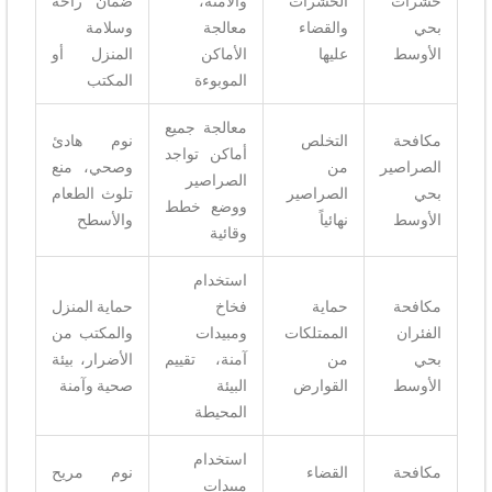
حشرات
الحشرات
والآمنة،
ضمان راحة
بحي
والقضاء
معالجة
وسلامة
الأوسط
عليها
الأماكن
المنزل أو
الموبوءة
المكتب
معالجة جميع
مكافحة
التخلص
نوم هادئ
أماكن تواجد
الصراصير
من
وصحي، منع
الصراصير
بحي
الصراصير
تلوث الطعام
ووضع خطط
الأوسط
نهائياً
والأسطح
وقائية
استخدام
مكافحة
حماية
فخاخ
حماية المنزل
الفئران
الممتلكات
ومبيدات
والمكتب من
بحي
من
آمنة، تقييم
الأضرار، بيئة
الأوسط
القوارض
البيئة
صحية وآمنة
المحيطة
استخدام
مكافحة
القضاء
نوم مريح
مبيدات