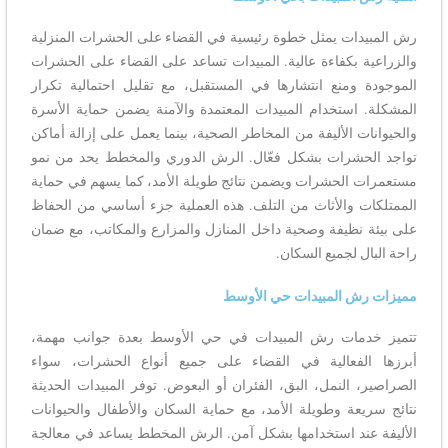
رش المبيدات يمثل خطوة رئيسية في القضاء على الحشرات المنزلية
والزراعية بكفاءة عالية. المبيدات تساعد على القضاء على الحشرات
الموجودة ومنع انتشارها في المستقبل، مع تقليل احتمالية تكرار
المشكلة. استخدام المبيدات المعتمدة والآمنة يضمن حماية الأسرة
والحيوانات الأليفة من المخاطر الصحية، بينما يعمل على إزالة أماكن
تواجد الحشرات بشكل فعّال. الرش الدوري والمخطط يحد من نمو
مستعمرات الحشرات ويضمن نتائج طويلة الأمد، كما يسهم في حماية
الممتلكات والأثاث من التلف. هذه العملية جزء أساسي من الحفاظ
على بيئة نظيفة وصحية داخل المنازل والمزارع والمكاتب، مع ضمان
راحة البال لجميع السكان.
مميزات رش المبيدات حي الأوسط
تتميز خدمات رش المبيدات في حي الأوسط بعدة جوانب مهمة،
أبرزها الفعالية في القضاء على جميع أنواع الحشرات، سواء
الصراصير، النمل، البق، الفئران أو البعوض. توفر المبيدات الحديثة
نتائج سريعة وطويلة الأمد، مع حماية السكان والأطفال والحيوانات
الأليفة عند استخدامها بشكل آمن. الرش المخطط يساعد في معالجة