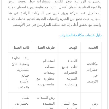
الحشرات الزراعية. يوفر الفريق استشارات حول توقيت الرش
والكمية المناسبة لضمان أفضل النتائج، مع متابعة دورية لضمان حماية
المحاصيل. تعد شركة بريق كلين من الشركات الرائدة في هذا
المجال، حيث تجمع بين الخبرة والتقنيات الحديثة لتقديم خدمات فعّالة
وآمنة، مع تحقيق أعلى إنتاجية ممكنة للمزارعين في حي الأوسط.
دليل خدمات مكافحة الحشرات
الخدمة
الهدف
طريقة العمل
فائدة العميل
بيئة نظيفة
القضاء
استخدام
مكافحة
وصحية، نتائج
على جميع
مبيدات
حشرات
مستمرة،
الحشرات
ومعدات
حي
حماية
المنزلية
متطورة مع
الأوسط
الأسرة
والتجارية
متابعة دورية
والمكتب
رش المبيدات
تقليل
رش
منع انتشار
المعتمدة
الحشرات،