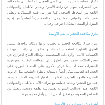
تكرار الإصابة بالحشرات على المدى الطويل. الحفاظ على بيئة خالية
من الحشرات يسهم في راحة الأسرة ويحمي الأطفال والحيوانات
الأليفة من المخاطر الصحية، كما يعزز من قيمة الممتلكات ويطيل
عمر الأثاث والمباني، مما يجعل المكافحة جزءاً أساسياً من إدارة
المنزل أو المنشأة بشكل احترافي وفعال.
طرق مكافحة الحشرات بحي الأوسط
تتنوع طرق مكافحة الحشرات بحسب نوعها ومكان تواجدها. تشمل
الطرق التقليدية استخدام المصائد والفخاخ، إلى جانب المبيدات
الكيميائية الآمنة، والرذاذات المتخصصة، وكذلك العلاج الحراري في
بعض الحالات. تعتمد بعض الطرق على المعالجة الوقائية لمنع عودة
الحشرات مجدداً، بينما تركز الأخرى على القضاء الفوري على
الحشرات القائمة. يمكن أيضاً الاستعانة بالطرق الطبيعية مثل الزيوت
العطرية والمواد الطاردة للحشرات. اختيار الطريقة المناسبة يعتمد
على نوع الحشرة وشدة الإصابة، مع مراعاة الأمان للأطفال والحيوانات
الأليفة. هذه الأساليب المتنوعة تضمن بيئة نظيفة وصحية، وتقلل من
المخاطر الصحية، مع تحقيق أفضل النتائج بأقل مجهود ووقت.
أهمية رش المبيدات بحي الأوسط