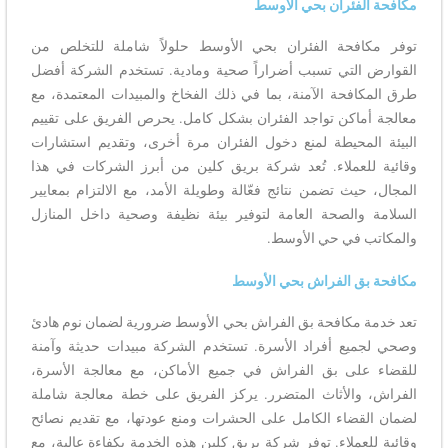
مكافحة الفئران بحي الأوسط
توفر مكافحة الفئران بحي الأوسط حلولاً شاملة للتخلص من
القوارض التي تسبب أضراراً صحية ومادية. تستخدم الشركة أفضل
طرق المكافحة الآمنة، بما في ذلك الفخاخ والمبيدات المعتمدة، مع
معالجة أماكن تواجد الفئران بشكل كامل. يحرص الفريق على تقييم
البيئة المحيطة لمنع دخول الفئران مرة أخرى، وتقديم استشارات
وقائية للعملاء. تُعد شركة بريق كلين من أبرز الشركات في هذا
المجال، حيث تضمن نتائج فعّالة وطويلة الأمد، مع الالتزام بمعايير
السلامة والصحة العامة لتوفير بيئة نظيفة وصحية داخل المنازل
والمكاتب في حي الأوسط.
مكافحة بق الفراش بحي الأوسط
تعد خدمة مكافحة بق الفراش بحي الأوسط ضرورية لضمان نوم هادئ
وصحي لجميع أفراد الأسرة. تستخدم الشركة مبيدات حديثة وآمنة
للقضاء على بق الفراش في جميع الأماكن، مع معالجة الأسرة،
الفراش، والأثاث المتضرر. يركز الفريق على خطة معالجة شاملة
لضمان القضاء الكامل على الحشرات ومنع عودتها، مع تقديم نصائح
وقائية للعملاء. توفر شركة بريق كلين هذه الخدمة بكفاءة عالية، مع