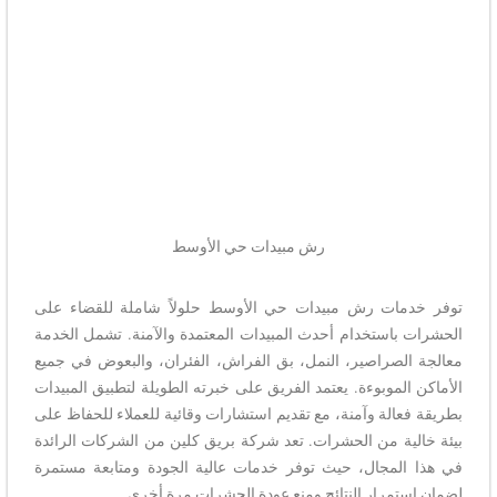
رش مبيدات حي الأوسط​
توفر خدمات رش مبيدات حي الأوسط حلولاً شاملة للقضاء على
الحشرات باستخدام أحدث المبيدات المعتمدة والآمنة. تشمل الخدمة
معالجة الصراصير، النمل، بق الفراش، الفئران، والبعوض في جميع
الأماكن الموبوءة. يعتمد الفريق على خبرته الطويلة لتطبيق المبيدات
بطريقة فعالة وآمنة، مع تقديم استشارات وقائية للعملاء للحفاظ على
بيئة خالية من الحشرات. تعد شركة بريق كلين من الشركات الرائدة
في هذا المجال، حيث توفر خدمات عالية الجودة ومتابعة مستمرة
لضمان استمرار النتائج ومنع عودة الحشرات مرة أخرى.