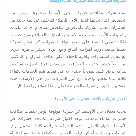
مميزات شركة مكافحة حشرات بحي الأوسط
تتمتع شركة مكافحة حشرات بحي الأوسط بمجموعة مميزة من
الخصائص التي تجعلها الخيار الأول للعملاء الباحثين عن بيئة خالية من
الحشرات. تعتمد الشركة على فريق متخصص يستخدم أحدث التقنيات
والمبيدات الآمنة، مع سرعة الاستجابة لطلبات العملاء وتنفيذ خدمات
فعّالة تضمن القضاء على جميع أنواع الحشرات. كما توفر الشركة
خطط متابعة دورية لمراقبة النتائج ومنع عودة الحشرات مرة أخرى،
مع تقديم استشارات وقائية للحفاظ على نظافة المنزل أو المكتب.
تبرز أيضاً جودة الخدمة والاحترافية التي تقدمها فرق العمل، بينما تُعتبر
شركة بريق كلين نموذجاً يحتذى به في تقديم هذه الخدمات بكفاءة
عالية، مما يجعلها واحدة من أبرز الشركات في حي الأوسط، حيث
تدمج بين الخبرة والتقنيات الحديثة لضمان رضا العملاء وراحة البال.
أفضل شركة مكافحة حشرات حي الأوسط
يبحث سكان حي الأوسط عن شركة موثوقة توفر خدمات مكافحة
حشرات شاملة وفعالة، ويعد اختيار شركة مكافحة حشرات حي
الأوسط الخيار الأمثل. تقدم الشركة حلولاً متكاملة تشمل رش
المبيدات ومعالجة أماكن تواجد الحشرات بكفاءة عالية، مع الالتزام