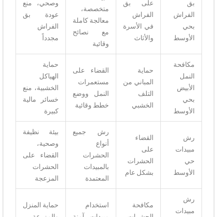
بق
على بق
وصحي، منع
متخصصة،
الفراش
الفراش
عودة بق
معالجة كاملة
بحي
في الأسرة
الفراش
مع نصائح
الأوسط
والأثاث
مجدداً
وقائية
مكافحة
حماية
حماية
القضاء على
النمل
الهياكل
المباني من
مستعمرات
الأبيض
الخشبية، منع
التلف
النمل ووضع
بحي
خسائر مالية
الخشبي
خطط وقائية
الأوسط
كبيرة
رش جميع
بيئة نظيفة
رش
القضاء
أنواع
وصحية،
مبيدات
على
الحشرات
القضاء على
حي
الحشرات
بالمبيدات
الحشرات
الأوسط
بشكل عام
المعتمدة
المزعجة
رش
مكافحة
استخدام
حماية المنزل
مبيدات
الحشرات
مبيدات آمنة
والمزرعة،