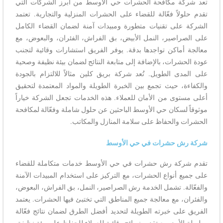
تعد شركة مكافحة الحشرات حي الأوسط من أبرز الشركات التي
تقدم حلولاً فعّالة للقضاء على الحشرات المنزلية والتجارية. تعتمد
الشركة على تقنيات متطورة ومبيدات آمنة لضمان القضاء الكامل
على الصراصير، النمل الأبيض، بق الفراش، الفئران، والبعوض، مع
معالجة أماكن تواجدها بدقة. يوفر الفريق استشارات وقائية لتجنب
عودة الحشرات، بالإضافة إلى متابعة النتائج لضمان بيئة نظيفة وصحية
على المدى الطويل. تُعد شركة بريق كلين مثالاً للالتزام بالجودة
والكفاءة، حيث تجمع بين الخبرة الطويلة والمواد المعتمدة لتحقيق
أعلى مستوى من الأمان للعملاء. هذه الخدمات تجعل الشركة خياراً
موثوقاً لسكان حي الأوسط الباحثين عن حلول شاملة وفعّالة لمكافحة
الحشرات والحفاظ على سلامة المنازل والمكاتب.
شركة رش حشرات في حي الأوسط
تقدم شركة رش حشرات في حي الأوسط خدمات متكاملة للقضاء
على جميع أنواع الحشرات، مع التركيز على استخدام المبيدات الآمنة
والفعّالة. تشمل الخدمة رش الصراصير، النمل، بق الفراش، البعوض،
والفئران، مع معالجة جميع المناطق التي تختبئ فيها الحشرات. يعتمد
الفريق على خبرته الطويلة لتحديد أفضل الطرق لضمان نتائج فعّالة