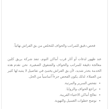
فحص دقيق للمراتب والحواف للتخلص من بق الفراش نهائياً.
عند ظهور لدغات أو آثار قرب أماكن النوم، تنفذ شركة بريق كلين
معالجة دقيقة للمراتب والحواف والشقوق الصغيرة. نحن نقدم هذه
الخدمة بحذر شديد، لأن بق الفراش يختبئ في تفاصيل لا ينتبه لها كثير
من العملاء. لذلك يكون الفحص جزءاً أساسياً من الحل.
نفحص السرير والمرتبة.
نراجع الحواف والزوايا.
نعالج أماكن الاختباء القريبة.
نوضح خطوات الغسيل والتهوية.