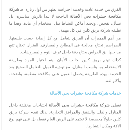
الفرق بين خدمة عادية وخدمة احترافية يظهر من أول زيارة. فـ
شركة
مكافحة حشرات بحي الأصالة
الناجحة لا تبدأ بالرش مباشرة، بل
تسأل، تفحص، وتحدد أماكن النشاط قبل استخدام أي مادة. وهذا ما
تطبقه شركة بريق كلين في كل مهمة.
من أهم المميزات أن الفريق يتعامل مع كل إصابة حسب طبيعتها.
الصراصير تحتاج معالجة في المطابخ والمصارف. الفئران تحتاج تتبع
مداخلها. بق الفراش يحتاج دقة داخل غرف النوم والمفروشات.
كذلك تهتم بريق كلين بجانب الأمان. يتم اختيار المواد وطريقة
الاستخدام بما يناسب المنازل، مع توجيه العميل للتعامل الصحيح بعد
الخدمة. بهذه الطريقة يحصل العميل على مكافحة منظمة، واضحة،
وأكثر ثقة.
خدمات شركة مكافحة حشرات بحي الأصالة
تغطي
شركة مكافحة حشرات بحي الأصالة
احتياجات مختلفة داخل
المنازل والفلل والشقق والمرافق التجارية. لذلك تقدم شركة بريق
كلين حلولاً مخصصة لا تعتمد على الرش العام فقط، بل على فهم نوع
الآفة ومكان انتشارها.