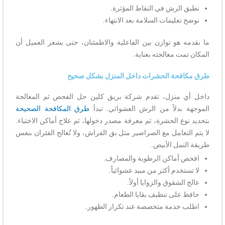
نطبق الرش في النقاط المؤثرة.
نوضح تعليمات السلامة بعد الانتهاء.
ما نقدمه هو توازن بين الفاعلية والاطمئنان، حتى يشعر العميل أن
المكان تمت معالجته بعناية.
طرق مكافحة الحشرات داخل المنزل بشكل صحيح
داخل أي منزل، تقدم شركة بريق كلين حل الفحص ثم المعالجة
الموجهة بدلاً من الرش العشوائي. تبدأ
طرق المكافحة الصحيحة
بتحديد نوع الحشرة، ثم معرفة مصدر دخولها، ثم علاج أماكن الاختباء.
لا يتم التعامل مع الصراصير مثل بق الفراش، ولا تُعالج الفئران بنفس
طريقة النمل الأبيض.
افحص أماكن الرطوبة والمصارف.
لا تستخدم أكثر من مبيد عشوائياً.
عالج الشقوق والزوايا أولاً.
حافظ على تنظيف بقايا الطعام.
اطلب خدمة متخصصة عند تكرار الظهور.