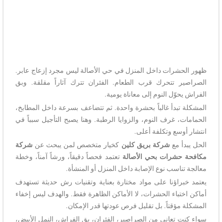
ظهور الحشرات داخل المنزل في حي الأصالة ليس مجرد إزعاج عابر.
الصراصير تتحرك قرب الطعام. الفئران تترك آثاراً مقلقة. وبق
الفراش يحوّل النوم إلى معاناة يومية.
المشكلة تبدأ غالباً بحشرة واحدة. ثم تتضاعف بسرعة داخل المطابخ،
الحمامات، غرف النوم، والزوايا الرطبة. وهنا يصبح التأجيل سبباً في
انتشار أوسع وتكلفة أعلى.
الحل يبدأ مع
شركة بريق كلين
كخيار متخصص لمن يبحث عن
شركة
مكافحة حشرات بحي الأصالة
تعتمد فحصاً دقيقاً، ورشاً آمناً، وخطة
معالجة تناسب نوع الإصابة داخل المنزل أو المنشأة.
يعتمد خبراؤنا على مواد مختارة بعناية وتقنيات رش حديثة تستهدف
أماكن اختباء الحشرات، لا الأماكن الظاهرة فقط. والهدف ليس إخفاء
المشكلة مؤقتاً. بل تقليل فرص عودتها قدر الإمكان.
سواء كنت تعاني من الصراصير، الفئران، بق الفراش، النمل الأبيض،