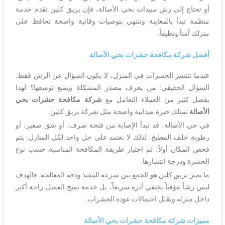
أو تحتاج إلى رش مبيدات بحي الأصالة، فإن بريق كلين تقدم خدمة
منظمة تبدأ بالمعاينة وتنتهي بتوصيات وقائية واضحة تحافظ على
منزلك آمناً ونظيفاً.
أفضل شركة مكافحة حشرات بحي الأصالة
عندما تنتشر الحشرات في المنزل، لا يكون السؤال عن الرش فقط.
السؤال الحقيقي: من يعرف مصدر المشكلة ويمنع توسعها؟ لهذا
يفضل كثير من العملاء التعامل مع
شركة مكافحة حشرات بحي
الأصالة
تمتلك خبرة ميدانية واضحة مثل شركة بريق كلين.
في حي الأصالة، قد تبدأ الإصابة من فتحة صرف، أو شق صغير، أو
رطوبة خلف المطبخ. لذلك لا نعتمد على حل واحد لكل المنازل. يتم
فحص المكان أولاً، ثم اختيار طريقة المكافحة المناسبة حسب نوع
الحشرة ودرجة انتشارها.
ما يميز بريق كلين هو الجمع بين سرعة التنفيذ ودقة المعالجة. فالهدف
ليس رشاً مؤقتاً يختفي أثره سريعاً، بل خدمة تمنح العميل راحة أكبر
داخل منزله وتقلل احتمالات عودة الحشرات.
مميزات شركة مكافحة حشرات بحي الأصالة