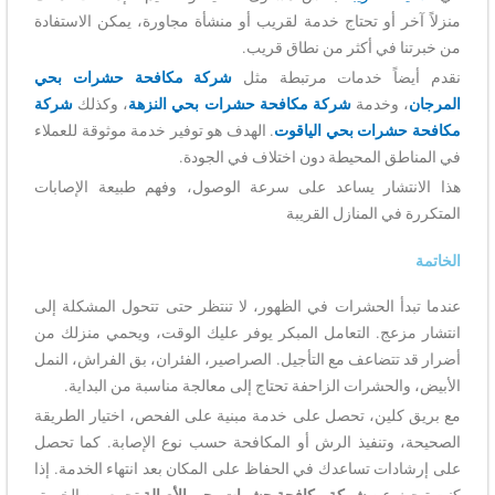
منزلاً آخر أو تحتاج خدمة لقريب أو منشأة مجاورة، يمكن الاستفادة
من خبرتنا في أكثر من نطاق قريب.
نقدم أيضاً خدمات مرتبطة مثل
شركة مكافحة حشرات بحي
المرجان
، وخدمة
شركة مكافحة حشرات بحي النزهة
، وكذلك
شركة
مكافحة حشرات بحي الياقوت
. الهدف هو توفير خدمة موثوقة للعملاء
في المناطق المحيطة دون اختلاف في الجودة.
هذا الانتشار يساعد على سرعة الوصول، وفهم طبيعة الإصابات
المتكررة في المنازل القريبة
الخاتمة
عندما تبدأ الحشرات في الظهور، لا تنتظر حتى تتحول المشكلة إلى
انتشار مزعج. التعامل المبكر يوفر عليك الوقت، ويحمي منزلك من
أضرار قد تتضاعف مع التأجيل. الصراصير، الفئران، بق الفراش، النمل
الأبيض، والحشرات الزاحفة تحتاج إلى معالجة مناسبة من البداية.
مع بريق كلين، تحصل على خدمة مبنية على الفحص، اختيار الطريقة
الصحيحة، وتنفيذ الرش أو المكافحة حسب نوع الإصابة. كما تحصل
على إرشادات تساعدك في الحفاظ على المكان بعد انتهاء الخدمة. إذا