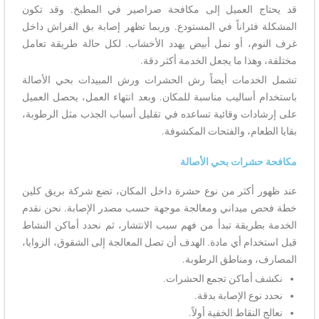
قد يحتاج العميل إلى مكافحة صراصير في المطبخ. وقد تكون
المشكلة فئراناً في المستودع. وربما تظهر إصابة بق الفراش داخل
غرف النوم، أو نمل أبيض يهدد الأخشاب. لكل حالة طريقة تعامل
مختلفة، وهذا ما يجعل الخدمة أكثر دقة.
تشمل الخدمات أيضاً رش الحشرات ورش المبيدات بحي الأصالة
باستخدام أساليب مناسبة للمكان. وبعد انتهاء العمل، يحصل العميل
على إرشادات وقائية تساعده في تقليل أسباب الجذب مثل الرطوبة،
بقايا الطعام، والفتحات المكشوفة.
مكافحة حشرات بحي الأصالة
عند ظهور أكثر من نوع حشرة داخل المكان، تضع شركة بريق كلين
خطة فحص ميداني ومعالجة موجهة حسب مصدر الإصابة. نحن نقدم
الخدمة بطريقة تبدأ من فهم سبب الانتشار، ثم نحدد أماكن النشاط
قبل استخدام أي مادة. الهدف أن تصل المعالجة إلى الشقوق، الزوايا،
المصارف، ومناطق الرطوبة.
نكشف أماكن تجمع الحشرات.
نحدد نوع الإصابة بدقة.
نعالج النقاط الخفية أولاً.