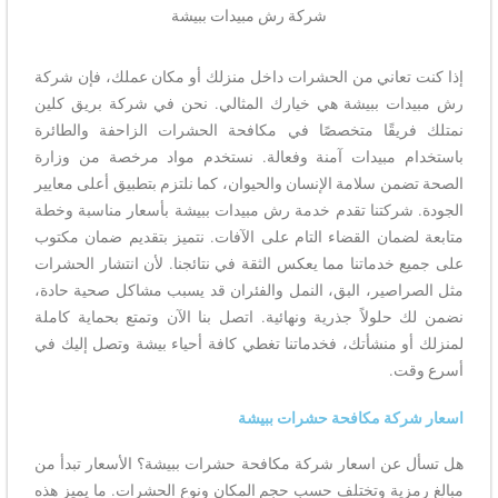
شركة رش مبيدات ببيشة
إذا كنت تعاني من الحشرات داخل منزلك أو مكان عملك، فإن شركة
رش مبيدات ببيشة هي خيارك المثالي. نحن في شركة بريق كلين
نمتلك فريقًا متخصصًا في مكافحة الحشرات الزاحفة والطائرة
باستخدام مبيدات آمنة وفعالة. نستخدم مواد مرخصة من وزارة
الصحة تضمن سلامة الإنسان والحيوان، كما نلتزم بتطبيق أعلى معايير
الجودة. شركتنا تقدم خدمة رش مبيدات ببيشة بأسعار مناسبة وخطة
متابعة لضمان القضاء التام على الآفات. نتميز بتقديم ضمان مكتوب
على جميع خدماتنا مما يعكس الثقة في نتائجنا. لأن انتشار الحشرات
مثل الصراصير، البق، النمل والفئران قد يسبب مشاكل صحية حادة،
نضمن لك حلولاً جذرية ونهائية. اتصل بنا الآن وتمتع بحماية كاملة
لمنزلك أو منشأتك، فخدماتنا تغطي كافة أحياء بيشة وتصل إليك في
أسرع وقت.
اسعار شركة مكافحة حشرات ببيشة
هل تسأل عن اسعار شركة مكافحة حشرات ببيشة؟ الأسعار تبدأ من
مبالغ رمزية وتختلف حسب حجم المكان ونوع الحشرات. ما يميز هذه