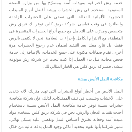
خدمة رش احترافية بمبيدات آمنة ومصرّح بها من وزارة الصحة
السعودية. نستخدم في رش الحشرات ببيشة أفضل أنواع المبيدات
الحشرية الألمانية الفعالة، التي تقضي على الحشرات الزاحفة
والطائرة في وقت قياسي. شركة بريق كلين توفر لك فريق رش
متخصص ومدرّب على التعامل مع جميع أنواع الحشرات المنتشرة في
المنطقة، مع الالتزام الكامل بإجراءات السلامة. نحن لا نكتفي بالرش
فقط، بل نتابع معك بعد التنفيذ لضمان عدم رجوع الحشرات مرة
أخرى. نقدم ضمانات مكتوبة على جميع الخدمات، بالإضافة إلى خدمة
فحص مجانية قبل بدء العمل. إذا كنت تبحث عن شركة رش موثوقة
ببيشة، فـشركة بريق كلين هي الخيار المثالي لك.
مكافحة النمل الأبيض ببيشة
النمل الأبيض من أخطر أنواع الحشرات التي تهدد منزلك، لأنه يتغذى
على الأخشاب ويتسبب في تلف الممتلكات. لذلك، فإن شركة مكافحة
حشرات ببيشة توفر خدمة مكافحة النمل الأبيض ببيشة باستخدام
أحدث تقنيات الدفان والرش. نحن في شركة بريق كلين نستخدم مواد
مبيدة آمنة وفعالة تخترق أعشاش النمل وتقضي عليه بشكل نهائي.
تتميز شركتنا بأنها تقوم بتحديد أماكن وجود النمل بدقة عالية من خلال