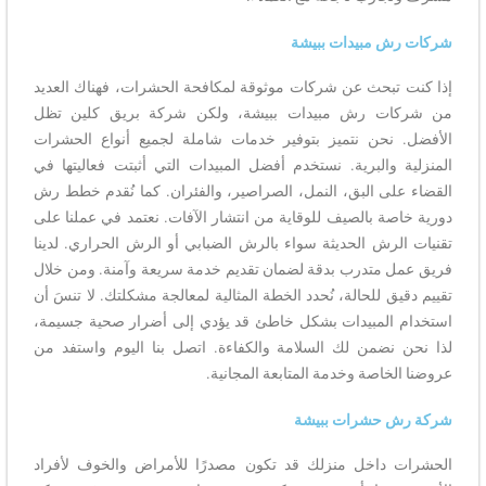
شركات رش مبيدات ببيشة
إذا كنت تبحث عن شركات موثوقة لمكافحة الحشرات، فهناك العديد
من شركات رش مبيدات ببيشة، ولكن شركة بريق كلين تظل
الأفضل. نحن نتميز بتوفير خدمات شاملة لجميع أنواع الحشرات
المنزلية والبرية. نستخدم أفضل المبيدات التي أثبتت فعاليتها في
القضاء على البق، النمل، الصراصير، والفئران. كما نُقدم خطط رش
دورية خاصة بالصيف للوقاية من انتشار الآفات. نعتمد في عملنا على
تقنيات الرش الحديثة سواء بالرش الضبابي أو الرش الحراري. لدينا
فريق عمل متدرب بدقة لضمان تقديم خدمة سريعة وآمنة. ومن خلال
تقييم دقيق للحالة، نُحدد الخطة المثالية لمعالجة مشكلتك. لا تنسَ أن
استخدام المبيدات بشكل خاطئ قد يؤدي إلى أضرار صحية جسيمة،
لذا نحن نضمن لك السلامة والكفاءة. اتصل بنا اليوم واستفد من
عروضنا الخاصة وخدمة المتابعة المجانية.
شركة رش حشرات ببيشة
الحشرات داخل منزلك قد تكون مصدرًا للأمراض والخوف لأفراد