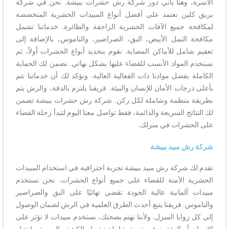
الأسرة، وهنا يأتي دور شركة رش حشرات ببيشة. نحن في شركة
بريق كلين نعتمد على أفضل أنواع المبيدات الحشرية المتخصصة
لمكافحة جميع الآفات الحشرية الزاحفة والطائرة. خدماتنا تشمل
مكافحة النمل الأبيض، البق، الصراصير، والناموس، بالإضافة إلى
تعقيم شامل للأماكن المصابة. نقوم بتحديد أنواع الحشرات أولاً، ثم
نستخدم المواد الأنسب للقضاء عليها بشكل نهائي. نضمن لك الحماية
الكاملة بفضل موادنا ذات الفعالية العالية. ونؤكد لك أن خدماتنا تتم
بأعلى درجات الأمان للإنسان والبيئة. فريقنا يلتزم بالدقة، والرش يتم
بطريقة منظمة وشاملة لكل ركن. شركة رش حشرات ببيشة تضمن
لك النتائج السريعة والدائمة، فقط تواصل معنا اليوم لتبدأ رحلة القضاء
على الحشرات في منزلك.
شركة رش مبيد ببيشة
تقدم
لك
شركة رش مبيد ببيشة تجربة احترافية في استخدام المبيدات
الحشرية الآمنة للقضاء على جميع أنواع الحشرات. نحن نستخدم
مبيدات ألمانية عالية الجودة تقضي نهائيًا على البق والصراصير
والناموس. فريقنا يتبع أحدث الطرق العلمية في الرش لضمان الوصول
إلى كل زوايا المنزل. ولأننا نهتم بصحتك، نستخدم مبيدات لا تؤثر على
الإنسان أو البيئة. نوفر خدمة شاملة تشمل الكشف المسبق، اختيار