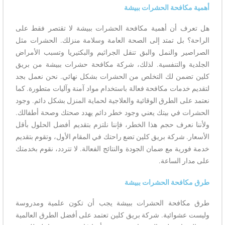
أهمية مكافحة الحشرات ببيشة
هل تعرف أن أهمية مكافحة الحشرات ببيشة لا تقتصر فقط على
الراحة؟ بل تمتد إلى الصحة العامة وسلامة منزلك. الحشرات مثل
الصراصير والنمل والبق تنقل الجراثيم والبكتيريا وتسبب الأمراض
الجلدية والتنفسية. لذلك، شركة مكافحة حشرات ببيشة من بريق
كلين تضمن لك التخلص من الحشرات بشكل نهائي. نحن نعمل بجد
لتقديم خدمات مكافحة فعالة باستخدام مواد آمنة وآليات متطورة. كما
نعتمد على الطرق الوقائية والعلاجية لحماية المنزل بشكل دائم. وجود
الحشرات في بيتك يعني وجود خطر دائم يهدد صحتك وصحة أطفالك.
ولأننا نعرف حجم هذا الخطر، فإننا نلتزم بتقديم أفضل الحلول بأقل
الأسعار. شركة بريق كلين تضع راحتك في المقام الأول، وتقوم بتقديم
خدمة فورية مع ضمان الجودة والنتائج الفعالة. لا تتردد، نقوم بخدمتك
على مدار الساعة.
طرق مكافحة الحشرات ببيشة
طرق مكافحة الحشرات ببيشة يجب أن تكون علمية ومدروسة
وليست عشوائية. شركة بريق كلين تعتمد على أفضل الطرق العالمية