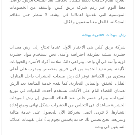
معنا اليوم عبر رقم شركة بريق كلين، واستفد من الخصومات
الموسمية التي نقدمها لعملائنا في بيشة. لا تنتظر حتى تتفاقم
المشكلة، فالحل معنا مضمون وفعّال.
رش مبيدات حشرية ببيشة
شركة بريق كلين هي الاختيار الأول عندما تحتاج إلى رش مبيدات
حشرية ببيشة بطريقة احترافية وآمنة. نحن نستخدم مواد حشرية
قوية وآمنة في آنٍ واحد، ونراعي دائمًا سلامة أفراد الأسرة والحيوانات
الأليفة. يتم تنفيذ الخدمة من قبل فريق متخصص ومدرب على أعلى
مستوى من الكفاءة. نوفر لك رش مبيدات الحشرات داخل المنازل،
الفلل، الشقق، والمباني التجارية. كما نقدم خدمة المتابعة بعد الرش
لضمان القضاء التام على الآفات. نستخدم أحدث التقنيات في توزيع
المبيدات، ونوفر خصم خاص عند التعاقد السنوي. إن رش المبيدات
الحشرية يساعدك في التخلص من الحشرات بشكل نهائي ويمنع إعادة
انتشارها. لا تتردد، اتصل بشركتنا الآن للحصول على خدمة مثالية
وسريعة. نحن نضمن لك خدمة بخمس نجوم بناءً على تقييمات عملائنا
السابقين في بيشة.