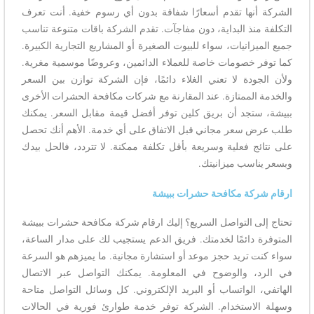
الشركة أنها تقدم أسعارًا شفافة بدون أي رسوم خفية. أنت تعرف
التكلفة منذ البداية، دون مفاجآت. تقدم الشركة باقات متنوعة تناسب
جميع الميزانيات، سواء للبيوت الصغيرة أو المشاريع التجارية الكبيرة.
كما توفر خصومات خاصة للعملاء الدائمين، وعروضًا موسمية مغرية.
ولأن الجودة لا تعني الغلاء دائمًا، فإن الشركة توازن بين السعر
والخدمة الممتازة. عند المقارنة مع شركات مكافحة الحشرات الأخرى
ببيشة، ستجد أن بريق كلين توفر أفضل قيمة مقابل السعر. يمكنك
طلب عرض سعر مجاني قبل الاتفاق على أي خدمة. الأهم أنك تحصل
على نتائج فعلية وسريعة بأقل تكلفة ممكنة. لا تتردد، فالحل بيدك
وبسعر يناسب ميزانيتك.
ارقام شركة مكافحة حشرات ببيشة
تحتاج إلى التواصل السريع؟ إليك ارقام شركة مكافحة حشرات ببيشة
المتوفرة دائمًا لخدمتك. فريق الدعم يستجيب لك على مدار الساعة،
سواء كنت تريد حجز موعد أو استشارة مجانية. ما يميزهم هو السرعة
في الرد، والوضوح في المعلومة. يمكنك التواصل عبر الاتصال
الهاتفي، الواتساب أو البريد الإلكتروني. كل وسائل التواصل متاحة
وسهلة الاستخدام. الشركة توفر خدمة طوارئ فورية في الحالات