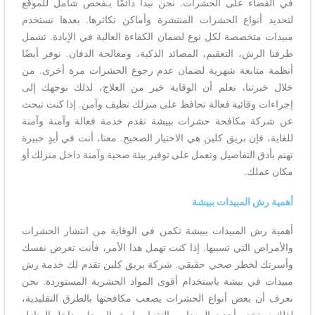
في القضاء على الحشرات. نحن نبدأ دائمًا بـفحص شامل للموقع
لتحديد أنواع الحشرات المنتشرة وأماكن تكاثرها. بعدها نستخدم
مبيدات متخصصة لكل نوع لضمان الكفاءة العالية في الإبادة. تشمل
طرقنا الرش، التعقيم، المصائد الذكية، ومعالجة الدفان. نوفر أيضًا
أنظمة متابعة شهرية لضمان عدم رجوع الحشرات مرة أخرى. من
خلال خبرتنا، نعلم أن الوقاية خير من العلاج، لذلك نوجهك إلى
إجراءات وقائية فعالة تحافظ على منزلك نظيف وآمن. إذا كنت تبحث
عن شركة مكافحة حشرات ببيشة تقدم خدمة فعالة وآمنة وآمنة
للغاية، فإن بريق كلين هي الاختيار الصحيح. معنا، أنت في أيدٍ خبيرة
تهتم بأدق التفاصيل وتعمل على توفير بيئة صحية وآمنة داخل منزلك أو
مكان عملك.
أهمية رش المبيدات ببيشة
أهمية رش المبيدات ببيشة تكمن في الوقاية من انتشار الحشرات
والأمراض التي تسببها. إذا كنت تهمل هذا الأمر، فأنت تعرض نفسك
وأسرتك لخطر صحي حقيقي. شركة بريق كلين تقدم لك خدمة رش
مبيدات في بيشة باستخدام أقوى المواد الحشرية المستوردة. نحن
نعرف أن بعض أنواع الحشرات يصعب مكافحتها بالطرق التقليدية،
لذلك نستخدم أحدث المعدات والتقنيات لرش المبيدات داخل المنازل