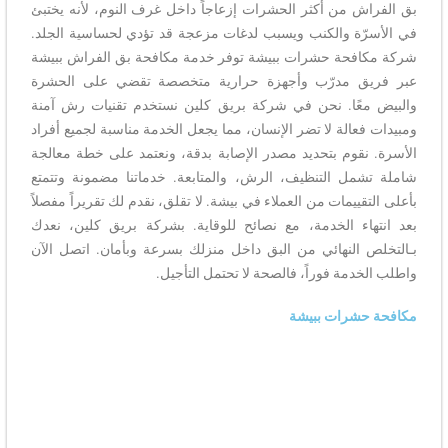
بق الفراش من أكثر الحشرات إزعاجاً داخل غرف النوم، لأنه يختبئ
في الأسرّة والكنب ويسبب لدغات مزعجة قد تؤدي لحساسية الجلد.
شركة مكافحة حشرات ببيشة توفر خدمة مكافحة بق الفراش ببيشة
عبر فريق مدرّب وأجهزة حرارية متخصصة تقضي على الحشرة
والبيض معًا. نحن في شركة بريق كلين نستخدم تقنيات رش آمنة
ومبيدات فعالة لا تضر الإنسان، مما يجعل الخدمة مناسبة لجميع أفراد
الأسرة. نقوم بتحديد مصدر الإصابة بدقة، ونعتمد على خطة معالجة
شاملة تشمل التنظيف، الرش، والمتابعة. خدماتنا مضمونة وتتمتع
بأعلى التقييمات من العملاء في بيشة. لا تقلق، نقدم لك تقريراً مفصلاً
بعد انتهاء الخدمة، مع نصائح للوقاية. بشركة بريق كلين، نعدك
بـالتخلص النهائي من البق داخل منزلك بسرعة وبأمان. اتصل الآن
واطلب الخدمة فوراً، فالصحة لا تحتمل التأجيل.
مكافحة حشرات ببيشة