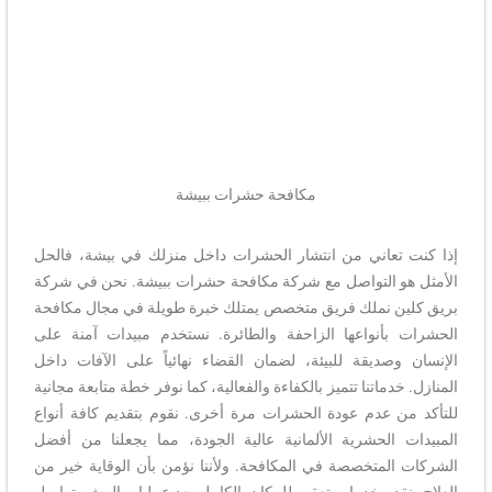
مكافحة حشرات ببيشة
إذا كنت تعاني من انتشار الحشرات داخل منزلك في بيشة، فالحل
الأمثل هو التواصل مع شركة مكافحة حشرات ببيشة. نحن في شركة
بريق كلين نملك فريق متخصص يمتلك خبرة طويلة في مجال مكافحة
الحشرات بأنواعها الزاحفة والطائرة. نستخدم مبيدات آمنة على
الإنسان وصديقة للبيئة، لضمان القضاء نهائياً على الآفات داخل
المنازل. خدماتنا تتميز بالكفاءة والفعالية، كما نوفر خطة متابعة مجانية
للتأكد من عدم عودة الحشرات مرة أخرى. نقوم بتقديم كافة أنواع
المبيدات الحشرية الألمانية عالية الجودة، مما يجعلنا من أفضل
الشركات المتخصصة في المكافحة. ولأننا نؤمن بأن الوقاية خير من
العلاج، نقدم خدمات تعقيم للمكان بالكامل بعد عمليات الرش. تواصل