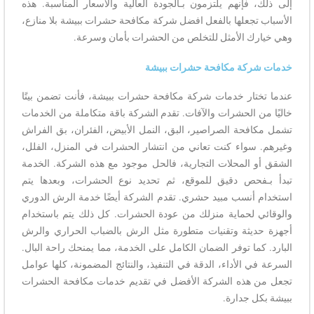
إلى ذلك، فإنهم يلتزمون بـالجودة العالية والأسعار المناسبة. هذه
الأسباب تجعلها بالفعل افضل شركة مكافحة حشرات ببيشة بلا منازع،
وهي خيارك الأمثل للتخلص من الحشرات بأمان وسرعة.
خدمات شركة مكافحة حشرات ببيشة
عندما تختار خدمات شركة مكافحة حشرات ببيشة، فأنت تضمن بيتًا
خاليًا من الحشرات والآفات. تقدم الشركة باقة متكاملة من الخدمات
تشمل مكافحة الصراصير، البق، النمل الأبيض، الفئران، بق الفراش
وغيرهم. سواء كنت تعاني من انتشار الحشرات في المنزل، الفلل،
الشقق أو المحلات التجارية، فالحل موجود مع هذه الشركة. الخدمة
تبدأ بـفحص دقيق للموقع، ثم تحديد نوع الحشرات، وبعدها يتم
استخدام أنسب مبيد حشري. تقدم الشركة أيضًا خدمة الرش الدوري
والوقائي لحماية منزلك من عودة الحشرات. كل ذلك يتم باستخدام
أجهزة حديثة وتقنيات متطورة مثل الرش بالضباب الحراري والرش
البارد. كما توفر الضمان الكامل على الخدمة، مما يمنحك راحة البال.
السرعة في الأداء، الدقة في التنفيذ، والنتائج المضمونة، كلها عوامل
تجعل من هذه الشركة الأفضل في تقديم خدمات مكافحة الحشرات
ببيشة بكل جدارة.