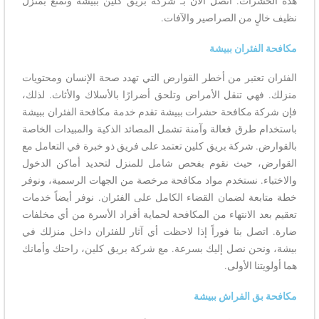
هذه الحشرات. اتصل الآن بـ شركة بريق كلين ببيشة وتمتع بمنزل
نظيف خالٍ من الصراصير والآفات.
مكافحة الفئران ببيشة
الفئران تعتبر من أخطر القوارض التي تهدد صحة الإنسان ومحتويات
منزلك. فهي تنقل الأمراض وتلحق أضرارًا بالأسلاك والأثاث. لذلك،
فإن شركة مكافحة حشرات ببيشة تقدم خدمة مكافحة الفئران ببيشة
باستخدام طرق فعالة وآمنة تشمل المصائد الذكية والمبيدات الخاصة
بالقوارض. شركة بريق كلين تعتمد على فريق ذو خبرة في التعامل مع
القوارض، حيث نقوم بفحص شامل للمنزل لتحديد أماكن الدخول
والاختباء. نستخدم مواد مكافحة مرخصة من الجهات الرسمية، ونوفر
خطة متابعة لضمان القضاء الكامل على الفئران. نوفر أيضاً خدمات
تعقيم بعد الانتهاء من المكافحة لحماية أفراد الأسرة من أي مخلفات
ضارة. اتصل بنا فوراً إذا لاحظت أي آثار للفئران داخل منزلك في
بيشة، ونحن نصل إليك بسرعة. مع شركة بريق كلين، راحتك وأمانك
هما أولويتنا الأولى.
مكافحة بق الفراش ببيشة