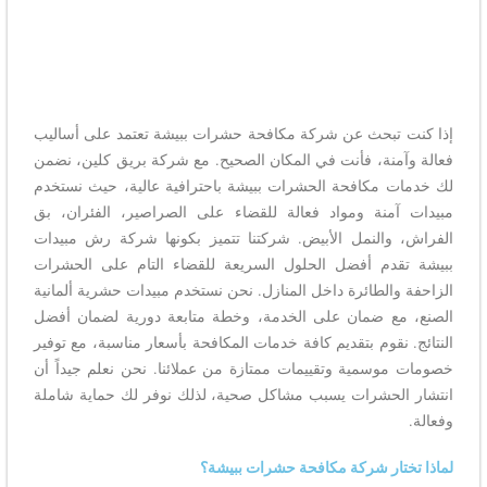
إذا كنت تبحث عن شركة مكافحة حشرات ببيشة تعتمد على أساليب
فعالة وآمنة، فأنت في المكان الصحيح. مع شركة بريق كلين، نضمن
لك خدمات مكافحة الحشرات ببيشة باحترافية عالية، حيث نستخدم
مبيدات آمنة ومواد فعالة للقضاء على الصراصير، الفئران، بق
الفراش، والنمل الأبيض. شركتنا تتميز بكونها شركة رش مبيدات
ببيشة تقدم أفضل الحلول السريعة للقضاء التام على الحشرات
الزاحفة والطائرة داخل المنازل. نحن نستخدم مبيدات حشرية ألمانية
الصنع، مع ضمان على الخدمة، وخطة متابعة دورية لضمان أفضل
النتائج. نقوم بتقديم كافة خدمات المكافحة بأسعار مناسبة، مع توفير
خصومات موسمية وتقييمات ممتازة من عملائنا. نحن نعلم جيداً أن
انتشار الحشرات يسبب مشاكل صحية، لذلك نوفر لك حماية شاملة
وفعالة.
لماذا تختار شركة مكافحة حشرات ببيشة؟