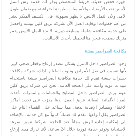
أجهزة فحص حديثة. فريقنا المتخصص يوفر لك خدمة رش النمل
الأبيض تحت الأرضيات والأساسات بطريقة احترافية، مع ضمان طويل
الأمد. ولأن النمل الأبيض لا يظهر بسهولة، فإن الكشف المبكر يعتبر
من أهم خطوات الوقاية. اتصل الآن بشركة بريق كلين ببيشة واحصل
على خدمة مكافحة شاملة ومتابعة دورية. لا تدع النمل الأبيض يدمر
منزلك بصمت، فنحن هنا لنحميك بأحدث الأساليب.
مكافحة الصراصير ببيشة
وجود الصراصير داخل المنزل يشكل مصدر إزعاج وخطر صحي كبير،
لأنها تتسبب في نقل الأمراض وتلوث الطعام. لذلك، شركة مكافحة
حشرات ببيشة تقدم لك خدمة مكافحة الصراصير ببيشة باستخدام
مبيدات قوية وآمنة على الصحة العامة. نحن في شركة بريق كلين
نقوم برش الصراصير داخل المطابخ والحمامات والممرات بأحدث
المواد الألمانية الفعالة. فريق العمل لدينا مدرّب على تحديد أماكن
الاختباء ومصادر الإصابة بدقة، مما يساعد على القضاء التام على
الصراصير بكل أنواعها. نقدم لك ضماناً كتابياً مع كل خدمة، بالإضافة
إلى إمكانية إعادة الرش مجاناً عند الحاجة. شركتنا تتميز بسرعة
الاستجابة وتوفر خدمة فورية خلال 24 ساعة، لأننا ندرك مدى إزعاج