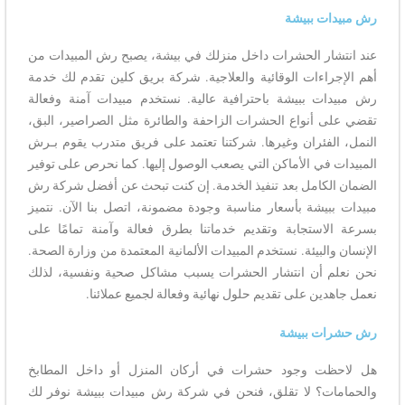
رش مبيدات ببيشة
عند انتشار الحشرات داخل منزلك في بيشة، يصبح رش المبيدات من
أهم الإجراءات الوقائية والعلاجية. شركة بريق كلين تقدم لك خدمة
رش مبيدات ببيشة باحترافية عالية. نستخدم مبيدات آمنة وفعالة
تقضي على أنواع الحشرات الزاحفة والطائرة مثل الصراصير، البق،
النمل، الفئران وغيرها. شركتنا تعتمد على فريق متدرب يقوم بـرش
المبيدات في الأماكن التي يصعب الوصول إليها. كما نحرص على توفير
الضمان الكامل بعد تنفيذ الخدمة. إن كنت تبحث عن أفضل شركة رش
مبيدات ببيشة بأسعار مناسبة وجودة مضمونة، اتصل بنا الآن. نتميز
بسرعة الاستجابة وتقديم خدماتنا بطرق فعالة وآمنة تمامًا على
الإنسان والبيئة. نستخدم المبيدات الألمانية المعتمدة من وزارة الصحة.
نحن نعلم أن انتشار الحشرات يسبب مشاكل صحية ونفسية، لذلك
نعمل جاهدين على تقديم حلول نهائية وفعالة لجميع عملائنا.
رش حشرات ببيشة
هل لاحظت وجود حشرات في أركان المنزل أو داخل المطابخ
والحمامات؟ لا تقلق، فنحن في شركة رش مبيدات ببيشة نوفر لك