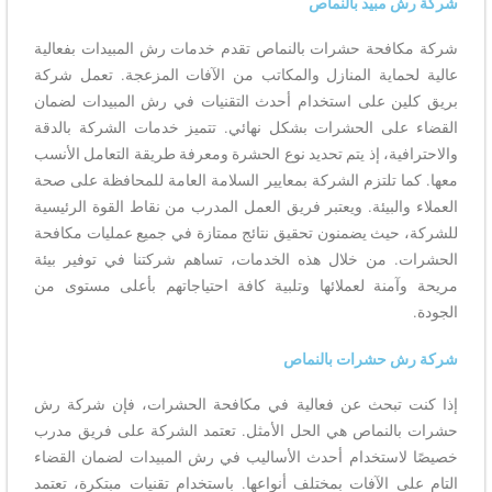
شركة رش مبيد بالنماص
شركة مكافحة حشرات بالنماص تقدم خدمات رش المبيدات بفعالية
عالية لحماية المنازل والمكاتب من الآفات المزعجة. تعمل شركة
بريق كلين على استخدام أحدث التقنيات في رش المبيدات لضمان
القضاء على الحشرات بشكل نهائي. تتميز خدمات الشركة بالدقة
والاحترافية، إذ يتم تحديد نوع الحشرة ومعرفة طريقة التعامل الأنسب
معها. كما تلتزم الشركة بمعايير السلامة العامة للمحافظة على صحة
العملاء والبيئة. ويعتبر فريق العمل المدرب من نقاط القوة الرئيسية
للشركة، حيث يضمنون تحقيق نتائج ممتازة في جميع عمليات مكافحة
الحشرات. من خلال هذه الخدمات، تساهم شركتنا في توفير بيئة
مريحة وآمنة لعملائها وتلبية كافة احتياجاتهم بأعلى مستوى من
الجودة.
شركة رش حشرات بالنماص
إذا كنت تبحث عن فعالية في مكافحة الحشرات، فإن شركة رش
حشرات بالنماص هي الحل الأمثل. تعتمد الشركة على فريق مدرب
خصيصًا لاستخدام أحدث الأساليب في رش المبيدات لضمان القضاء
التام على الآفات بمختلف أنواعها. باستخدام تقنيات مبتكرة، تعتمد