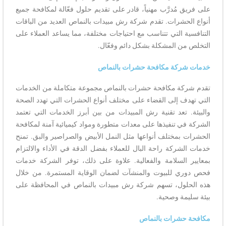
على فريق مُدرَّب مهنياً، قادر على تقديم حلول فعّالة لمكافحة جميع
أنواع الحشرات. تقدم شركة رش مبيدات بالنماص العديد من الباقات
التنافسية التي تتناسب مع احتياجات مختلفة، مما يساعد العملاء على
التخلص من المشكلة بشكل دائم وفعّال.
خدمات شركة مكافحة حشرات بالنماص
تقدم شركة مكافحة حشرات بالنماص مجموعة متكاملة من الخدمات
التي تهدف إلى القضاء على مختلف أنواع الحشرات التي تهدد الصحة
والبيئة. تعد تقنية رش المبيدات من بين أبرز الخدمات التي تعتمد
الشركة في تنفيذها على معدات متطورة ومواد كيميائية آمنة لمكافحة
الحشرات بمختلف أنواعها مثل النمل الأبيض والصراصير والبق. تمنح
خدمات الشركة راحة البال للعملاء بفضل الدقة في الأداء والالتزام
بمعايير السلامة والفعالية. علاوة على ذلك، توفر الشركة خدمات
فحص دوري للبيوت والمنشآت لضمان الوقاية المستمرة. من خلال
هذه الحلول، تسهم شركة رش مبيدات بالنماص في المحافظة على
بيئة سليمة وصحية.
مكافحة حشرات بالنماص