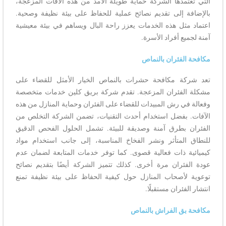
التي تعتمدها الشركة حماية طويلة الأمد من هذه الآفات المزعجة،
بالإضافة إلى تقديم نصائح عملية للحفاظ على بيئة نظيفة وصحية.
اعتماد مثل هذه الخدمات يعزز راحة البال ويساهم في بيئة معيشية
آمنة لجميع أفراد الأسرة.
مكافحة الفئران بالنماص
تعد شركة مكافحة حشرات بالنماص الخيار الأمثل للقضاء على
مشكلة الفئران المزعجة. تقدم شركة بريق كلين خدمات متخصصة
وفعالة في رش المبيدات للقضاء على الفئران وحماية المنازل من هذه
الآفات. بفضل استخدام أحدث التقنيات، تضمن الشركة التخلص من
الفئران بطرق آمنة وصديقة للبيئة. تشمل الحلول الفحص الدقيق
للنطاق المتأثر ونشر الفخاخ المناسبة، إلى جانب استخدام مواد
كيميائية ذات فعالية قصوى. كما توفر خدمات المتابعة لضمان عدم
عودة الفئران مرة أخرى. كذلك تتميز الشركة أيضًا بتقديم نصائح
توعوية لأصحاب المنازل حول كيفية الحفاظ على بيئة نظيفة تمنع
انتشار الفئران مستقبلًا.
مكافحة بق الفراش بالنماص