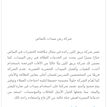
شركة رش مبيدات بالنماص
تعتبر شركة بريق كلين رائدة في مجال مكافحة الحشرات في النماص
خيارًا مميزًا لمن يبحث عن الخدمات الفعّالة في رش المبيدات. كما
تضمن لك شركة بريق كلين بيتًا خاليًا من الآفات المزعجة باستخدام
أحدث التقنيات وأفضل المبيدات الحشرية العصرية. تقدم الشركة
فريقًا من المتخصصين المدربين لضمان أعلى معايير النظافة والأمان.
كما تُقدّم الشركة حلولاً مصممة خصيصًا لتلبية احتياجات العملاء وتوفير
بيئةٍ صحيةٍ وآمنةٍ. تعتمد شركتنا على استخدام مبيدات غير ضارة للبشر
والبيئة، مما يجعلها الخيار الأمثل للعائلات والمؤسسات. استفد من
خدماتنا المميزة لعيش حياة خالية من الإزعاج واستعادة راحة بالك.