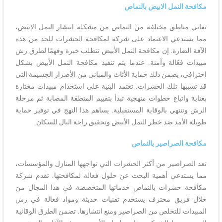
مكافحة النمل الابيض بالنماص
تعاني مناطق مختلفة من النماص من مشكلة انتشار النمل الابيض،
مما يستدعي الاعتماد على شركة لمكافحة الحشرات للحد من هذه
الآفة الضارة. إن مكافحة النمل الأبيض تتطلب خبرة وفهمًا لطرق رش
مبيدات فعّالة وآمنة. عندما يتم تنفيذ مكافحة النمل الأبيض بشكل
احترافي، يضمن ذلك حماية الأثاث والمباني من الأضرار الجسيمة التي
قد تسببها تلك الحشرات. تعتمد البنية على استخدام مبيدات مختارة
بعناية واتباع خطوات منهجية تبدأ بتقييم المنطقة المصابة ثم مرحلة
الرش وتنتهي بالوقاية المستقبلية. يساهم هذا النهج في توفير حماية
طويلة الأمد ضد خطر النمل الأبيض وتحقيق راحة البال للسكان.
مكافحة الصراصير بالنماص
تعد الصراصير من أكثر الحشرات التي تواجهها المنازل والمؤسسات،
مما يستدعي أهمية البحث عن حلول فعالة لمكافحتها. تقدم شركة
مكافحة حشرات بالنماص خدماتها المتخصصة في هذا المجال من
خلال فريق محترف يستخدم تقنيات حديثة ومواد فعالة في رش
المبيدات للتخلص من الصراصير ومنع انتشارها. تضمن الطرق الوقائية