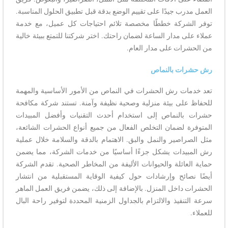
العمل مدرب جيدًا على تقييم الوضع بدقة قبل تطبيق الحلول المناسبة.
توفر الشركة خططًا مخصصة تلائم احتياجات كل عميل، مع خدمة
عملاء على مدار الساعة لضمان راحتك. اختر شركتنا للتمتع ببيئة خالية
من الحشرات على مدار العام.
رش حشرات بالنماص
تعد خدمات رش الحشرات في النماص من الأمور الأساسية والمهمة
للحفاظ على بيئة منزلية وصحية نظيفة وآمنة. تستند شركة مكافحة
حشرات بالنماص إلى استخدام أحدث التقنيات وأفضل المبيدات
المتوفرة لضمان التخلص الفعال من جميع أنواع الحشرات الشائعة،
مثل الصراصير والنمل والبق. الاهتمام بالدقة والسلامة خلال عملية
رش المبيدات يشكل جزءًا أساسيًا من خدمات الشركة، مما يضمن
حماية العائلة والحيوانات الأليفة من المخاطر الصحية. تقدم الشركة
أيضًا نصائح وإرشادات حول كيفية الوقاية المستقبلية من انتشار
الحشرات داخل المنزل. بالإضافة إلى ذلك، يضمن فريق العمل الماهر
سرعة التنفيذ والالتزام بالجداول الزمنية المحددة لتوفير راحة البال
للعملاء.