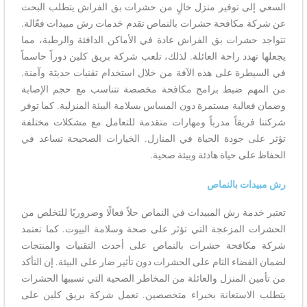
السعي إلى توفير منزل خالٍ من حشرات بق الفراش يتطلب البحث
عن شركة مكافحة حشرات بالنماص تقدم خدمات رش مبيدات فعّالة.
تتواجد حشرات بق الفراش عادة في الأماكن الدافئة والرطبة، مما
يجعلها تهدد راحة العائلة. لذلك، تلعب شركة بريق كلين دوراً حاسماً
في السيطرة على هذه الآفة من خلال استخدام تقنيات حديثة وآمنة.
من المهم ضبط برامج مكافحة مخصصة تتناسب مع حجم الإصابة
وضمان فعالية مستمرة دون المساس بسلامة البيئة المنزلية. كما توفر
شركتنا فريقاً مدرباً ومهارات متقدمة للتعامل مع مشكلات مختلفة
تؤثر على جودة الحياة في المنازل. الخيارات الصحيحة تساعد في
الحفاظ على حياة هادئة وبيئة صحية.
رش مبيدات بالنماص
تعتبر خدمة رش المبيدات في النماص حلاً فعالًا وضروريًا للتخلص من
الحشرات المزعجة التي تؤثر على صحة وسلامة البيوت. كما تعتمد
شركة مكافحة حشرات بالنماص على أحدث التقنيات والمنتجات
لضمان القضاء التام على الحشرات دون تأثير ضار على البيئة. إن التأكد
من تأمين المنزل والعائلة من المخاطر الصحية التي تسببها الحشرات
يتطلب الاستعانة بخبراء متخصصين. تعمل شركة بريق كلين على