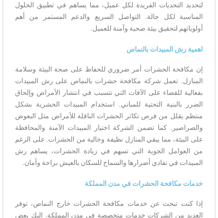
لتحديد التحديات الفريدة لكل عميل، مما يساهم في تطبيق الحلول
المناسبة لكل حالة. التواصل السريع والدعم المستمر من أهم
أولوياتهم لتحقيق بيئة صحية وآمنة للعميل.
اهمية رش المبيدات بالنماص
إن مكافحة الحشرات أمر ضروري للحفاظ على صحة البيئة وسلامة
المنازل. تعمل شركة مكافحة حشرات بالنماص على رش المبيدات
بفعالية للقضاء على الآفات التي تتسبب في انتشار الأمراض وإلحاق
الضرر بالبنية التحتية للمباني. استخدام المبيدات الحشرية بشكل
منتظم يقلل من فرص تكاثر الحشرات الناقلة للأمراض مثل البعوض
والصراصير. كما تضمن الشركة اختيار المبيدات الآمنة والمحافظة
على البيئة، مما يبقي المنازل نظيفة وخالية من الحشرات. على الرغم
من العوامل الجوية التي تسهم في زيادة الحشرات، يساهم رش
المبيدات في تفادي أضرارها والسماح للسكان بالعيش براحة وأمان.
خدمات مكافحة الحشرات في مدن المملكة
إذا كنت تبحث عن خدمات مكافحة الحشرات خارج النماص، توفر
العديد من الشركات خدمات متخصصة في مدن المملكة. إليك بعض