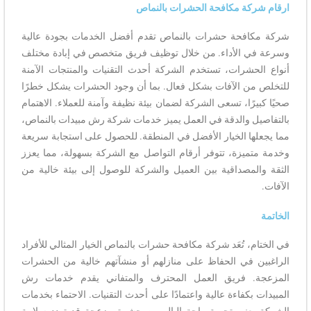
ارقام شركة مكافحة الحشرات بالنماص
شركة مكافحة حشرات بالنماص تقدم أفضل الخدمات بجودة عالية
وسرعة في الأداء. من خلال توظيف فريق متخصص في إبادة مختلف
أنواع الحشرات، تستخدم الشركة أحدث التقنيات والمنتجات الآمنة
للتخلص من الآفات بشكل فعال. بما أن وجود الحشرات يشكل خطرًا
صحيًا كبيرًا، تسعى الشركة لضمان بيئة نظيفة وآمنة للعملاء. الاهتمام
بالتفاصيل والدقة في العمل يميز خدمات شركة رش مبيدات بالنماص،
مما يجعلها الخيار الأفضل في المنطقة. للحصول على استجابة سريعة
وخدمة متميزة، تتوفر أرقام التواصل مع الشركة بسهولة، مما يعزز
الثقة والمصداقية بين العميل والشركة للوصول إلى بيئة خالية من
الآفات.
الخاتمة
في الختام، تُعَد شركة مكافحة حشرات بالنماص الخيار المثالي للأفراد
الراغبين في الحفاظ على منازلهم أو منشآتهم خالية من الحشرات
المزعجة. فريق العمل المحترف والمتفاني يقدم خدمات رش
المبيدات بكفاءة عالية واعتمادًا على أحدث التقنيات. الاحتماء بخدمات
الشركة يعني تجربة راحة البال من حشرة مزعجة قد تهدد سلامة