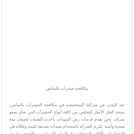
مكافحة حشرات بالنماص
عند البحث عن شركتنا المتخصصة في مكافحة الحشرات بالنماص،
ستجد الحل الأمثل للتخلص من كافة أنواع الحشرات التي تعكر صفو
منزلك. نحن نقدم خدمات رش المبيدات بأحدث التقنيات لضمان بيئة
صحية وآمنة. تلتزم الشركة باستخدام مبيدات صديقة للبيئة وفعّالة في
القضاء على الآفات المختلفة مثل النمل، الصراصير، والبعوض. فريق