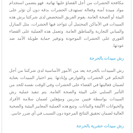
مكافحة الحشرات من أجل القضاؤ عليها نهائية. فهو يتضمن استخدام
مواد مبيدة آمنة وفعالة تستهدف الحشرات بدقة دون أن تؤثر على
البيئة أو الصحة العامة. يقوم الفريق المتخصص لدى شركتنا برش هذه
المبيدات في الأماكن المحتمل أن تتواجد فيها الحشرات، مثل المنازل
والمباني التجارية والمناطق العامة. وتعمل هذه العملية على القضاء
الفوري على الحشرات الموجودة وتوفير حماية طويلة الأمد ضد
عودتها.
رش مبيدات بالحرجة
رش المبيدات بالحرجة يعد من الأمور الأساسية لدى شركتنا من أجل
التحكم في الحشرات والقوارض وإبادتها. يتم اختيار المبيدات بعناية
لضمان فعاليتها في القضاء على الحشرات وفي الوقت نفسه للحد من
التأثير السلبي على البيئة والصحة العامة. يتم تنفيذ عملية رش
المبيدات بواسطة فنيين مدربين ومؤهلين لضمان سلامة الأفراد
والحيوانات الأليفة والنباتات. وتتبع هذه العملية المعايير البيئية والصحية
العالية لضمان تحقيق النتائج المرجوة دون التسبب في أي ضرر جانبي.
رش مبيدات حشرية بالحرجة