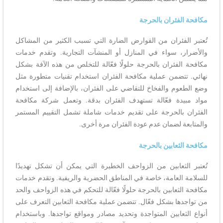
مكافحة الفئران بالحرجة
تُعتبر الفئران من القوارض الضارة التي تسبب الكثير من المشاكل
والأضرار، سواء في المنازل أو المنشآت التجارية. وتقدم خدمات
مكافحة الفئران بالحرجة حلولًا فعّالة للتخلص من هذه الآفة بشكل
نهائي. تتضمن عملية مكافحة الفئران استخدام تقنيات متطورة مثل
وضع الطعوم والفخاخ للتقاضي على الفئران، بالإضافة إلى استخدام
مواد مبيدة فعّالة تستهدف الفئران بدقة. وتعمل شركة مكافحة
الفئران بالحرجة على تقديم خدمات شاملة تشمل التقييم المستمر
والمتابعة لضمان عدم عودة الفئران مرة أخرى.
مكافحة الثعابين بالحرجة
تُعتبر الثعابين من الزواحف الخطيرة التي يمكن أن تشكل تهديدًا
للسلامة العامة، خاصة في المناطق الحضرية والريفية. وتقدم خدمات
مكافحة الثعابين بالحرجة حلولًا فعّالة للتحكم في هذه الزواحف والحد
من تواجدها بشكل فعّال. تتضمن عملية مكافحة الثعابين التعرف على
أنواع الثعابين المتواجدة وتحديد مصادر ومواقع تواجدها. وباستخدام