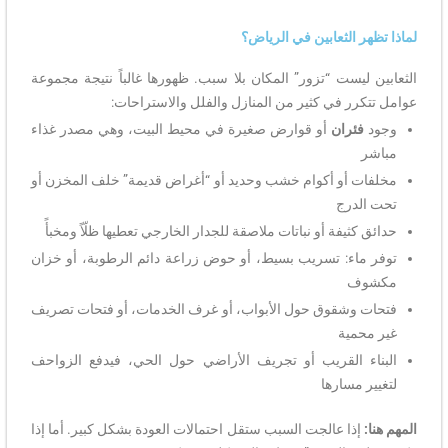
لماذا تظهر الثعابين في الرياض؟
الثعابين ليست “تزور” المكان بلا سبب. ظهورها غالباً نتيجة مجموعة
عوامل تتكرر في كثير من المنازل والفلل والاستراحات:
وجود
فئران
أو قوارض صغيرة في محيط البيت، وهي مصدر غذاء
مباشر
مخلفات أو أكوام خشب وحديد أو “أغراض قديمة” خلف المخزن أو
تحت الدرج
حدائق كثيفة أو نباتات ملاصقة للجدار الخارجي تعطيها ظلّاً ومخبأً
توفر ماء: تسريب بسيط، أو حوض زراعة دائم الرطوبة، أو خزان
مكشوف
فتحات وشقوق حول الأبواب، أو غرف الخدمات، أو فتحات تصريف
غير محمية
البناء القريب أو تجريف الأراضي حول الحي، فيدفع الزواحف
لتغيير مسارها
المهم هنا:
إذا عالجت السبب ستقل احتمالات العودة بشكل كبير. أما إذا