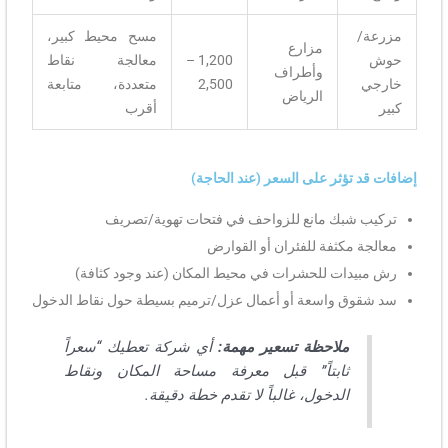
مزرعة/
مسح محيط كبير،
مزارع
حوش
1,200 –
معالجة نقاط
وأطراف
خارجي
2,500
متعددة، متابعة
الرياض
كبير
أقرب
إضافات قد تؤثر على السعر (عند الحاجة)
تركيب شبك مانع للزواحف في فتحات تهوية/تصريف
معالجة مكثفة للفئران أو القوارض
رش مبيدات للحشرات في محيط المكان (عند وجود كثافة)
سد شقوق واسعة أو أعمال عزل/ترميم بسيطة حول نقاط الدخول
ملاحظة تسعير مهمة:
أي شركة تعطيك “سعراً
ثابتاً” قبل معرفة مساحة المكان ونقاط
الدخول، غالباً لا تقدم خطة دقيقة.