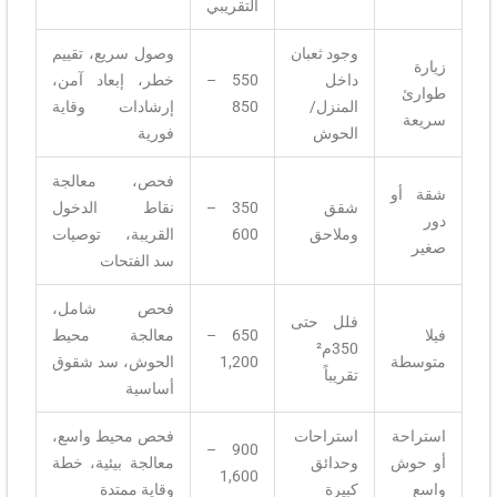
التقريبي
وجود ثعبان
وصول سريع، تقييم
زيارة
داخل
550 –
خطر، إبعاد آمن،
طوارئ
المنزل/
850
إرشادات وقاية
سريعة
الحوش
فورية
فحص، معالجة
شقة أو
شقق
350 –
نقاط الدخول
دور
وملاحق
600
القريبة، توصيات
صغير
سد الفتحات
فحص شامل،
فلل حتى
فيلا
650 –
معالجة محيط
350م²
متوسطة
1,200
الحوش، سد شقوق
تقريباً
أساسية
استراحة
استراحات
فحص محيط واسع،
900 –
أو حوش
وحدائق
معالجة بيئية، خطة
1,600
واسع
كبيرة
وقاية ممتدة