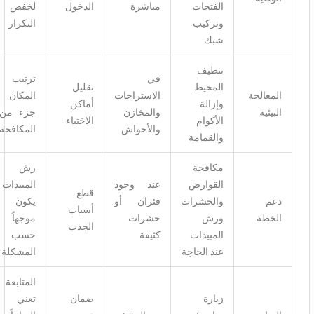
الفتحات
مباشرة
الدخول
لخفض
وتركيب
التكرار
شبك
تنظيف
في
ترتيب
المحيط
تقليل
المعالجة
الاستراحات
المكان
وإزالة
أماكن
البيئية
والمخازن
جزء من
الأكوام
الاختباء
والأحواش
المكافحة
والقمامة
مكافحة
رش
القوارض
عند وجود
المبيدات
قطع
دعم
والحشرات
فئران أو
يكون
أسباب
الخطة
ورش
حشرات
موجهاً
الجذب
المبيدات
كثيفة
حسب
عند الحاجة
المشكلة
المتابعة
زيارة
ضمان
تعني