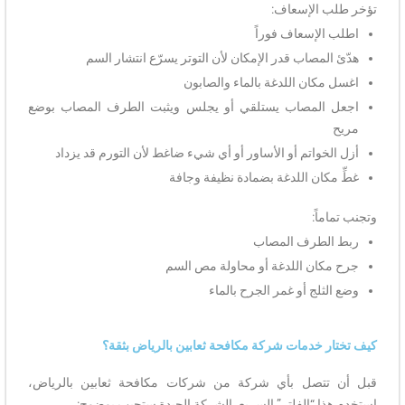
تؤخر طلب الإسعاف:
اطلب الإسعاف فوراً
هدّئ المصاب قدر الإمكان لأن التوتر يسرّع انتشار السم
اغسل مكان اللدغة بالماء والصابون
اجعل المصاب يستلقي أو يجلس ويثبت الطرف المصاب بوضع
مريح
أزل الخواتم أو الأساور أو أي شيء ضاغط لأن التورم قد يزداد
غطِّ مكان اللدغة بضمادة نظيفة وجافة
وتجنب تماماً:
ربط الطرف المصاب
جرح مكان اللدغة أو محاولة مص السم
وضع الثلج أو غمر الجرح بالماء
كيف تختار خدمات شركة مكافحة ثعابين بالرياض بثقة؟
قبل أن تتصل بأي شركة من شركات مكافحة ثعابين بالرياض،
استخدم هذا “الفلتر” السريع. الشركة الجيدة ستجيب بوضوح: