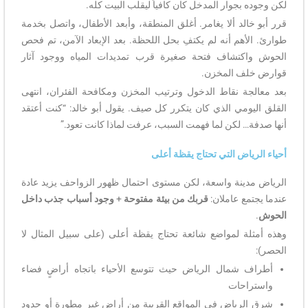
لكن وجوده بجوار المدخل كان كافياً ليقلب البيت كله.
قرر أبو خالد ألا يغامر. أغلق المنطقة، وأبعد الأطفال، واتصل بخدمة
طوارئ. الأهم أنه لم يكتفِ بحل اللحظة. بعد الإبعاد الآمن، تم فحص
الحوش واكتشاف فتحة صغيرة قرب تمديدات المياه ووجود آثار
قوارض خلف المخزن.
بعد معالجة نقاط الدخول وترتيب المخزن ومكافحة الفئران، انتهى
القلق اليومي الذي كان يتكرر كل صيف. يقول أبو خالد: “كنت أعتقد
أنها صدفة… لكن لما فهمت السبب، عرفت لماذا كانت تعود.”
أحياء الرياض التي تحتاج يقظة أعلى
الرياض مدينة واسعة، لكن مستوى احتمال ظهور الزواحف يزيد عادة
عندما يجتمع عاملان:
قربك من بيئة مفتوحة
+
وجود أسباب جذب داخل
الحوش
.
وهذه أمثلة لمواضع شائعة تحتاج يقظة أعلى (على سبيل المثال لا
الحصر):
أطراف شمال الرياض حيث تتوسع الأحياء باتجاه أراضٍ فضاء
واستراحات
شرق الرياض في المواقع القريبة من أراضٍ غير مطورة أو حدود