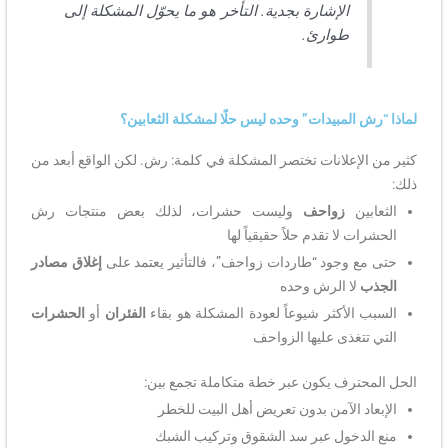
الإشارة بجدية. التأخر هو ما يحوّل المشكلة إلى
طوارئ.
لماذا “رش المبيدات” وحده ليس حلًا لمشكلة الثعابين؟
كثير من الإعلانات تختصر المشكلة في كلمة: رش. لكن الواقع أبعد من
ذلك:
الثعابين
زواحف
وليست حشرات، لذلك بعض منتجات رش
الحشرات لا تقدم حلاً حقيقياً لها
حتى مع وجود “طاردات زواحف”، فالتأثير يعتمد على
إغلاق مصادر
الجذب
لا الرش وحده
السبب الأكثر شيوعاً لعودة المشكلة هو بقاء
الفئران
أو
الحشرات
التي تتغذى عليها الزواحف
الحل المحترف يكون عبر خطة متكاملة تجمع بين:
الإبعاد الآمن بدون تعريض أهل البيت للخطر
منع الدخول عبر سد الشقوق وتركيب الشبك