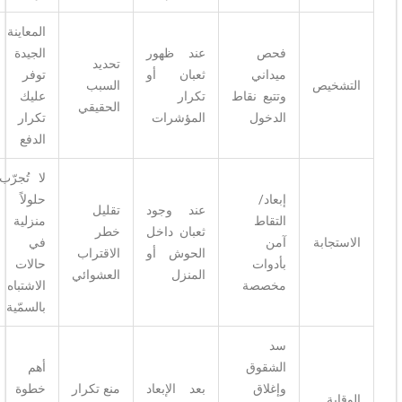
المعاينة
فحص
عند ظهور
الجيدة
تحديد
ميداني
ثعبان أو
توفر
التشخيص
السبب
وتتبع نقاط
تكرار
عليك
الحقيقي
الدخول
المؤشرات
تكرار
الدفع
لا تُجرّب
إبعاد/
حلولاً
عند وجود
تقليل
التقاط
منزلية
ثعبان داخل
خطر
الاستجابة
آمن
في
الحوش أو
الاقتراب
بأدوات
حالات
المنزل
العشوائي
مخصصة
الاشتباه
بالسمّية
سد
الشقوق
أهم
وإغلاق
بعد الإبعاد
منع تكرار
خطوة
الوقاية