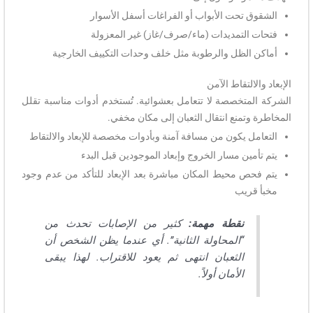
الشقوق تحت الأبواب أو الفراغات أسفل الأسوار
فتحات التمديدات (ماء/صرف/غاز) غير المعزولة
أماكن الظل والرطوبة مثل خلف وحدات التكييف الخارجية
الإبعاد والالتقاط الآمن
الشركة المتخصصة لا تتعامل بعشوائية. تُستخدم أدوات مناسبة تقلل
المخاطرة وتمنع انتقال الثعبان إلى مكان مخفي.
التعامل يكون من مسافة آمنة وبأدوات مخصصة للإبعاد والالتقاط
يتم تأمين مسار الخروج وإبعاد الموجودين قبل البدء
يتم فحص محيط المكان مباشرة بعد الإبعاد للتأكد من عدم وجود
مخبأ قريب
نقطة مهمة:
كثير من الإصابات تحدث من
“المحاولة الثانية”. أي عندما يظن الشخص أن
الثعبان انتهى ثم يعود للاقتراب. لهذا يبقى
الأمان أولاً.