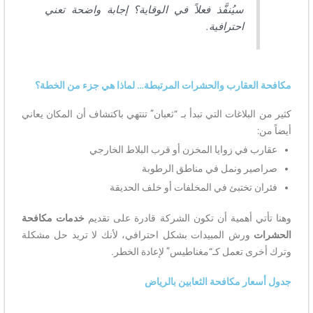
سيُنفَّذ فعلاً في الوقاية؟ إجابة واضحة تعني
احترافية.
مكافحة العقارب والحشرات المرتبطة… لماذا هي جزء من الخطة؟
كثير من البلاغات التي تبدأ بـ “ثعبان” تنتهي باكتشاف أن المكان يعاني
أيضاً من:
عقارب في زوايا المخزن أو قرب البلاط الخارجي
صراصير ونمل في مناطق الرطوبة
فئران تختبئ في المخلفات أو خلف الحديقة
وهنا تأتي أهمية أن تكون الشركة قادرة على تقديم
خدمات مكافحة
الحشرات
ورش المبيدات بشكل احترافي، لأنك لا تريد حل مشكلة
وترك أخرى تعمل كـ“مغناطيس” لإعادة الخطر.
جدول أسعار مكافحة الثعابين بالرياض