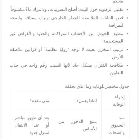
محكم
تقليل الرطوبة حول البيت: أصلح التسريبات، ولا تترك ماءً مكشوفاً
قص النباتات الملاصقة للجدار الخارجي وترك مسافة واضحة
للمراقبة
تنظيف الحوش من الأخشاب المتراكمة والحديد والأغراض غير
المستخدمة
ترتيب المخزن بحيث لا توجد “زوايا مظلمة” أو كراتين ملاصقة
للأرض
مكافحة الفئران بشكل جاد لأنها السبب رقم واحد في جذب
الثعابين
جدول مختصر للوقاية وما الذي تحققه
إجراء
لماذا يعمل؟
متى تنفذه؟
الوقاية
سد
بعد أي ظهور مباشر
يمنع الدخول من
الشقوق
أو عند الانتقال
الأساس
والفتحات
لمنزل جديد