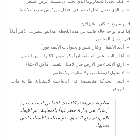
كيف تُحدَّد الأسعار وما الذي يجب أن يشمله عرض السعر
ما الذي يجعل الحل الاحترافي أفضل من “رش سريع” بلا خطة
قرار سريع إذا كان البلاغ الآن
إذا كنت تواجه حالة قائمة في هذه اللحظة، هذا هو التصرف الأكثر أماناً
قبل وصول المختص:
أبعد الأطفال وكبار السن والحيوانات الأليفة فوراً
أغلق الباب على المنطقة إن أمكن بدون الاقتراب من الثعبان
ارفع الأشياء من الأرض قدر الإمكان لتقليل أماكن الاختباء
لا تحاول الإمساك به ولا تطارده ولا تحاصره
اتصل بشركة متخصصة في الزواحف لاستجابة طارئة داخل
الرياض
معلومة سريعة:
مكافحتك للثعابين ليست مجرد
“رش”. هي إدارة خطر تبدأ بالمعاينة، ثم الإبعاد
الآمن، ثم منع الدخول، ثم معالجة الأسباب التي
تجذبها.