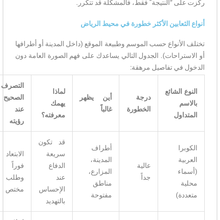
ركزت على “النتيجة” فقط، فالمشكلة قد تتكرر.
أنواع الثعابين الأكثر خطورة في محيط الرياض
تختلف الأنواع حسب الموسم وطبيعة الموقع (داخل المدينة أو أطرافها
أو الاستراحات). الجدول التالي يساعدك على فهم الصورة العامة دون
الدخول في تفاصيل مرهقة:
التصرف
النوع الشائع
لماذا
درجة
أين يظهر
الصحيح
بالاسم
يهمك
الخطورة
غالباً
عند
المتداول
معرفته؟
رؤيته
قد تكون
الكوبرا
أطراف
سريعة
الابتعاد
العربية
المدينة،
عالية
الدفاع
فوراً
(أسماء
المزارع،
جداً
عند
وطلب
محلية
مناطق
الإحساس
مختص
متعددة)
مفتوحة
بالتهديد