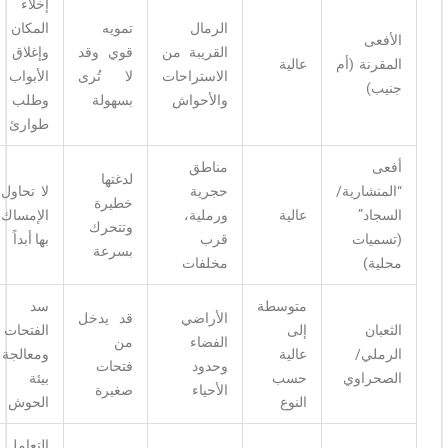
إخلاء
الرمال
تمويه
المكان
الأفعى
القريبة من
قوي وقد
وإغلاق
المقرنة (أم
عالية
الاستراحات
لا تُرى
الأبواب
جنيب)
والأحواش
بسهولة
وطلب
طوارئ
أفعى
مناطق
لدغتها
“المنشارية/
حجرية
لا تحاول
خطيرة
السجاد”
عالية
ورملية،
الإمساك
وتتحرك
(تسميات
قرب
بها أبداً
بسرعة
محلية)
مخلفات
متوسطة
سد
الأراضي
قد يدخل
الثعبان
إلى
الفتحات
الفضاء
من
الرملي/
عالية
ومعالجة
وحدود
فتحات
الصحراوي
حسب
بيئة
الأحياء
صغيرة
النوع
الحوش
التعامل