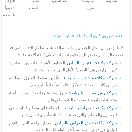
المتابعة
متابعة/
بعد التنفيذ
عدم
التزاماً
تقييم
العودة
حقيقياً
بالنتيجة
خدمات بريق كلين المتكاملة لحماية منزلك
لأننا نؤمن بأن الحل الجذري يتطلب نظافة شاملة لكل الآفات التي قد
تجذب الزواحف، نوفر لك منظومة حماية تغطي كافة الاحتياجات:
شركة مكافحة فئران بالرياض
: الخطوة الأهم للوقاية من الثعابين؛
لأن القوارض هي “الطعم” الأول الذي يجذبها لمنزلك.
شركة مكافحة حشرات بالرياض
: لتأمين محيط المنزل وتنظيفه
من أي كائنات حية قد تشكل نظاماً بيئياً جاذباً للزواحف.
شركة رش مبيدات بالرياض
: حلول وقائية وعلاجية بمبيدات آمنة
وفعالة لضمان بيئة صحية خالية من الإزعاج.
شركة مكافحة صراصير بالرياض
: للقضاء على مصادر التلوث في
المجاري والمطابخ والتي قد تجذب كائنات أخرى تتغذى عليها.
شركة مكافحة بق الفراش بالرياض
: لضمان راحة البال والنوم
الهادئ في غرف النوم بعيداً عن الطفيليات الدقيقة.