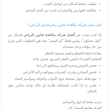
تنظيف محيط المكان من عوامل الجذب
مكافحة القوارض والحشرات كجزء من الحل الشامل
كيف تعمل شركة مكافحة ثعابين محترفة في الرياض؟
إذا كنت تبحث عن
أفضل شركة مكافحة ثعابين بالرياض
فاسأل عن
“كيف يعملون”، وليس فقط “كم السعر”. هذه هي الخطوات التي تفرق
بين حل مؤقت وحل مستدام:
معاينة دقيقة للموقع وتقييم مستوى الخطر
المعاينة الجيدة لا تكتفي بالنظر السريع. تشمل عادة:
فحص الحوش وحدود السور ومناطق الزراعة
فحص المخازن وغرف الخدمات ومواقع تراكم الأغراض
تتبع نقاط دخول محتملة حول الأبواب والنوافذ ومواسير المياه
تقدير ما إذا كانت المشكلة طارئة أو حالة تواجد متكرر حول
المكان
تحديد نقاط الدخول والمخابئ
الهدف هنا هو الوصول إلى: