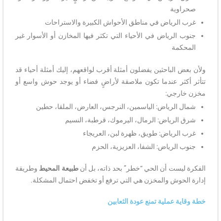
صحراوية
غرب الرياض في مناطق الأحواش الكبيرة والاستراحات
جنوب الرياض في الأحياء التي تكثر فيها المخازن أو الأسوار غير
المحكمة
ولأن بعض الباحثين يفضلون أمثلة أقرب لواقعهم، إليك أمثلة أحياء قد
تتأثر أكثر عندما تكون ملاصقة لأراضٍ فضاء أو يوجد حوش واسع أو
مخزن خارجي:
شمال الرياض: الياسمين، النرجس، العارض، الملقا، حطين
شرق الرياض: الرمال، اليرموك، قرطبة، النسيم
غرب الرياض: طويق، ظهرة لبن، العريجاء
جنوب الرياض: الشفا، العزيزية، الحزم
الفكرة ليست أن الحي “خطر” بحد ذاته، بل أن
طبيعة المحيط
وطريقة
إدارة الحوش والمخزن هي التي ترفع أو تخفض احتمال المشكلة.
خطة وقاية عملية تمنع عودة الثعابين