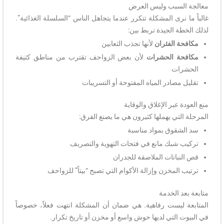
معالجة السبب وليس العرض
غالباً ما نرى المشكلة تتكرر عندما يتجاهل الناس “السلسلة الغذائية”.
لذلك الخطة الجيدة تربط بين:
مكافحة الفئران
لأنها تجذب الثعابين
مكافحة الحشرات
لأن بعض الزواحف تقترب من مناطق كثيفة
الحشرات
تقليل مصادر المياه المفتوحة أو التسريبات
منع العودة عبر الإغلاق والوقاية
المرحلة التي يهملها كثيرون هي ما يصنع الفرق:
سد الشقوق بمواد مناسبة
تركيب شبك مانع في فتحات التهوية والتصريف
قص النباتات الملاصقة للجدران
ترتيب المخزن وإزالة الأكوام التي تصبح “بيتاً” للزواحف
متابعة بعد الخدمة
المتابعة ليست رفاهية. هي ضمان أن المشكلة انتهت فعلاً، خصوصاً
في البيوت التي لديها حوش واسع أو مخزن أو تاريخ تكرار.