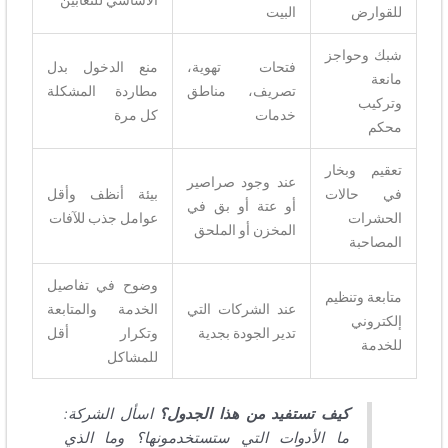
الأساسي للثعابين
للقوارض
البيت
شبك وحواجز
فتحات تهوية،
منع الدخول بدل
مانعة
تصريف، مناطق
مطاردة المشكلة
وتركيب
خدمات
كل مرة
محكم
تعقيم وبخار
عند وجود صراصير
في حالات
بيئة أنظف وأقل
أو عتة أو بق في
الحشرات
عوامل جذب للآفات
المخزن أو الملحق
المصاحبة
وضوح في تفاصيل
متابعة وتنظيم
عند الشركات التي
الخدمة والمتابعة
إلكتروني
تدير الجودة بجدية
وتكرار أقل
للخدمة
للمشاكل
كيف تستفيد من هذا الجدول؟
اسأل الشركة:
ما الأدوات التي ستستخدمونها؟ وما الذي