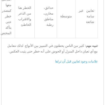
معها
حدائق،
الخطر هنا
ثعابين غير
كمصدر
مخازن،
من الذعر
سامة
متوسطة
خطر
مناطق
والاقتراب
شائعة
حتى
رطبة
الخاطئ
يتأكد
المختص
تنبيه مهم:
كثير من الناس يخطئون في التمييز بين الأنواع. لذلك نتعامل
مع أي ثعبان داخل المنزل أو الحوش على أنه خطر حتى يثبت العكس.
علامات وجود ثعابين قبل أن تراها