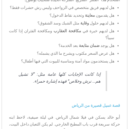
هل لديهم فريق متخصص في الزواحف وليس رش حشرات فقط؟
هل يقدمون
معاينة
وتحديد نقاط الدخول؟
هل لديهم حلول
وقاية
مثل الشبك وسد الشقوق؟
هل لديهم خبرة في
مكافحة العقارب
ومكافحة الفئران إذا كانت
سبباً؟
هل يوجد
ضمان متابعة
بعد الخدمة؟
هل عرض السعر مكتوب ويشرح ما الذي يشمله؟
هل يستخدمون مواد آمنة ومناسبة للبيوت التي فيها أطفال؟
إذا كانت الإجابات كلها عامة مثل: “لا تشيل
هم… نرش وخلاص” فهذه إشارة حمراء.
قصة عميل قصيرة من الرياض
أبو خالد يسكن في فيلا شمال الرياض. في ليلة صيفية، لاحظ ابنه
حركة سريعة قرب باب المطبخ الخارجي. لم يكن الثعبان داخل البيت،