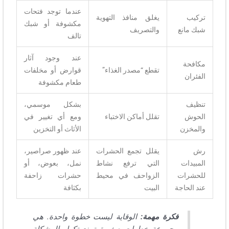
عندما توجد فتحات
تركيب
يغلق منافذ التهوية
مكشوفة أو شبك
شبك مانع
والتصريف
تالف
عند وجود آثار
مكافحة
تقطع “مصدر الغذاء”
قوارض أو مخلفات
الفئران
طعام مكشوفة
تنظيف
بشكل موسمي،
الحوش
تقلل أماكن الاختباء
ومع أي تغيير في
والمخزن
الأثاث أو التخزين
رش
يقلل تجمع الحشرات
عند ظهور صراصير،
المبيدات
التي ترفع نشاط
نمل، بعوض، أو
للحشرات
الزواحف في محيط
حشرات زاحفة
عند الحاجة
البيت
بكثافة
فكرة مهمة:
الوقاية ليست خطوة واحدة. هي
مجموعة خطوات صغيرة تمنع تكرار المشكلة