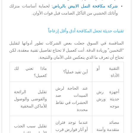
شركة مكافحة النمل الابيض بالرياض
: لحماية أساسات منزلك
وأثاثك الخشبي من التآكل الصامت قبل فوات الأوان.
تقنيات حديثة تجعل المكافحة أدق وأقل إزعاجاً
المنافسة في السوق جعلت بعض الشركات تطور أدواتها لتقليل
“التخمين” وزيادة الدقة. أنت كعميل لا تحتاج تفاصيل تقنية معقدة، لكن
تحتاج أن تعرف ما الذي ينعكس على الأمان والنتيجة.
التقنية أو
ماذا تعني لك
أين تفيد عملياً؟
الأداة
كعميل؟
عند الحاجة لرش
أجهزة رش
تقليل الرائحة
المبيدات ضد
حديثة ورش
والفوضى والوصول
الحشرات في نقاط
موجه
للأماكن المخفية
محددة
مصائد
عندما توجد فئران
تقليل سبب الجذب
متقدمة وآمنة
أو آثار قوارض قرب