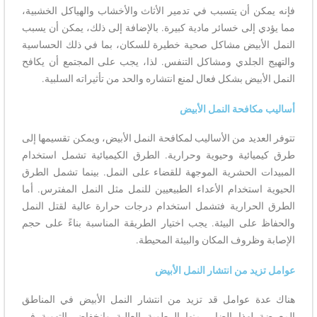
فإنه يمكن أن يتسبب في تدمير الأثاث والأخشاب والهياكل الخشبية،
مما يؤدي إلى خسائر مادية كبيرة. بالإضافة إلى ذلك، يمكن أن يسبب
النمل الأبيض مشاكل صحية خطيرة للسكان، بما في ذلك الحساسية
والتهيج الجلدي ومشاكل التنفس. لذا، يجب على المجتمع أن يكافح
النمل الأبيض بشكل فعال لمنع انتشاره والحد من تأثيراته السلبية.
أساليب مكافحة النمل الأبيض
تتوفر العديد من الأساليب لمكافحة النمل الأبيض، ويمكن تقسيمها إلى
طرق كيميائية وحيوية وحرارية. الطرق الكيميائية تشمل استخدام
المبيدات الحشرية الموجهة للقضاء على النمل. بينما تشمل الطرق
الحيوية استخدام الأعداء الطبيعيين للنمل مثل النمل المفترس. أما
الطرق الحرارية فتشمل استخدام درجات حرارة عالية لقتل النمل
والحفاظ على البيئة. يجب اختيار الطريقة المناسبة بناءً على حجم
الإصابة وظروف المكان والبيئة المحيطة.
عوامل تزيد من انتشار النمل الأبيض
هناك عدة عوامل قد تزيد من انتشار النمل الأبيض في المناطق
المعرضة لهذا الضار، منها الرطوبة العالية وانخفاض التهوية في