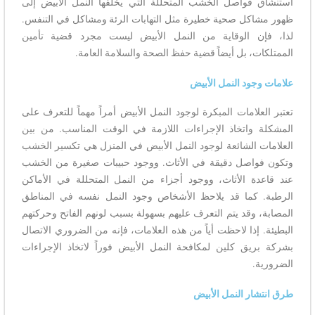
استنشاق فواصل الخشب المتحللة التي يخلفها النمل الأبيض إلى
ظهور مشاكل صحية خطيرة مثل التهابات الرئة ومشاكل في التنفس.
لذا، فإن الوقاية من النمل الأبيض ليست مجرد قضية تأمين
الممتلكات، بل أيضاً قضية حفظ الصحة والسلامة العامة.
علامات وجود النمل الأبيض
تعتبر العلامات المبكرة لوجود النمل الأبيض أمراً مهماً للتعرف على
المشكلة واتخاذ الإجراءات اللازمة في الوقت المناسب. من بين
العلامات الشائعة لوجود النمل الأبيض في المنزل هي تكسير الخشب
وتكون فواصل دقيقة في الأثاث. ووجود حبيبات صغيرة من الخشب
عند قاعدة الأثاث، ووجود أجزاء من النمل المتحللة في الأماكن
الرطبة. كما قد يلاحظ الأشخاص وجود النمل نفسه في المناطق
المصابة، وقد يتم التعرف عليهم بسهولة بسبب لونهم الفاتح وحركتهم
البطيئة. إذا لاحظت أياً من هذه العلامات، فإنه من الضروري الاتصال
بشركة بريق كلين لمكافحة النمل الأبيض فوراً لاتخاذ الإجراءات
الضرورية.
طرق انتشار النمل الأبيض