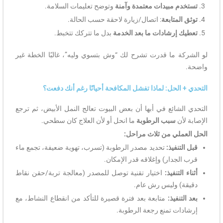
تستخدم مبيدات معتمدة وآمنة
وتوضح تعليمات السلامة.
توثق المتابعة
: اتصال/زيارة لاحقة حسب الحالة.
تعطيك إرشادات ما بعد الخدمة
بدل ما تتركك تتخبط.
لو الشركة ما قدرت تشرح لك “وش بتسوي وليه”، غالبًا الخطة غير
واضحة.
التحدي + الحل: لماذا تفشل المكافحة أحيانًا رغم أنك دفعت؟
التحدي الشائع في أبها أن بعض البيوت تعالج النمل الأبيض، ثم ترجع
الإصابة لأن
سبب الرطوبة
ما انحل أو لأن العلاج كان سطحي.
الحل العملي من ثلاث مراحل:
قبل التنفيذ:
تحديد مصدر الرطوبة (تسرب، تهوية ضعيفة، تجمع ماء
قرب الجدار) وإغلاقه قدر الإمكان.
أثناء التنفيذ:
اختيار تقنية توصل للمصدر (معالجة تربة/حقن نقاط
دقيقة) وليس رش عام.
بعد التنفيذ:
متابعة بعد فترة قصيرة للتأكد من انقطاع النشاط، مع
إرشادات تمنع رجعة الرطوبة.