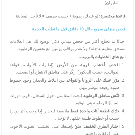
الطيران).
قاعدة مختصرة:
لو عندك رطوبة + خشب يضعف = لا تأجل المعاينة.
فحص منزلي سريع خلال 10 دقائق قبل ما تطلب الخدمة
أحيانًا ما تحتاج أكثر من فحص مبدئي ذكي يوضح لك: هل العلامات
تستحق معاينة عاجلة؟ ولا تقدر تراقب يومين مع تحسين الرطوبة.
اتبع هذي الخطوات بالترتيب:
افحص أخشاب قريبة من الأرض
(إطارات الأبواب، قواعد
الدواليب، خشب الديكور): ركّز على مناطق الانتفاخ أو الضعف.
مرّر عينك على الزوايا والقواعد
بين البلاط والجدار: وجود خطوط
طينية رفيعة مؤشر مهم.
فتّش مناطق الرطوبة
(تحت المغاسل، حول السخان، قرب دورات
المياه): الرطوبة هي الوقود.
حرّك قطعة أثاث واحدة فقط
ملاصقة للجدار: إذا وجدت أثر بودرة
خشب أو خطوط طينية خلفها، لا تؤجل.
اختبار الطرق الخفيف
: طقّ بإصبعك على الخشب؛ الصوت الأجوف
يعني فراغات داخلية.