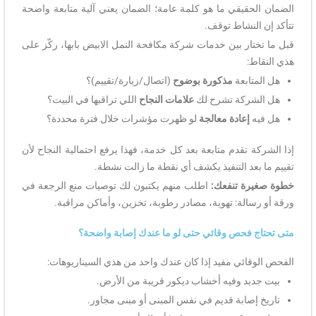
الضمان الحقيقي ما هو كلمة عامة؛ الضمان يعني آلية متابعة واضحة
تتأكد إن النشاط توقف.
قبل ما تختار بين خدمات شركة مكافحة النمل الابيض بابها، ركّز على
هذي النقاط:
هل المتابعة
مذكورة بوضوح
(اتصال/زيارة/تقييم)؟
هل الشركة تشرح لك
علامات النجاح
اللي تراقبها في البيت؟
هل فيه
إعادة معالجة
لو ظهرت مؤشرات خلال فترة محددة؟
إذا الشركة تقدم متابعة بعد كل خدمة، فهذا يرفع احتمالية النجاح لأن
تقييم ما بعد التنفيذ يكشف أي نقطة ما زالت نشطة.
خطوة صغيرة تنفعك:
اطلب منهم يكتبون لك توصيات منع الرجعة في
ورقة أو رسالة: تهوية، مصادر رطوبة، تخزين، وأماكن مراقبة.
متى تحتاج فحص وقائي حتى لو ما عندك إصابة واضحة؟
الفحص الوقائي مفيد إذا كان عندك واحد من هذي السيناريوهات:
بيت جديد وفيه أخشاب ديكور قريبة من الأرض.
تاريخ إصابة قديم في نفس المبنى أو مبنى مجاور.