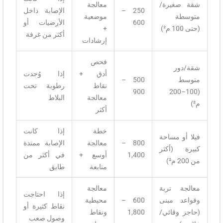
شقة صغيرة/
معالجة
250 –
الإصابة داخل
متوسطة
موضعية
600
الأرضيات أو
(حتى 100 م²)
+
أكثر من غرفة
إرشادات
فحص
شقة/دور
أدق +
إذا وُجدت
متوسط
500 –
نقاط
رطوبة تحت
900
(100–200
معالجة
البلاط
م²)
أكثر
خطة
إذا كانت
فيلا أو مساحة
800 –
معالجة
الإصابة ممتدة
كبيرة (أكثر
1,400
أوسع +
في أكثر من
من 200 م²)
متابعة
طابق
معالجة تربة
معالجة
إذا احتاجت
وقواعد مبنى
600 –
محيطية
نقاط كثيرة أو
(حاجز وقائي/
1,800
ونقاط
وصول صعب