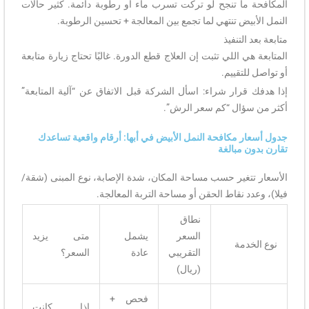
المكافحة ما تنجح لو تركت تسرب ماء أو رطوبة دائمة. كثير حالات
النمل الأبيض تنتهي لما تجمع بين المعالجة + تحسين الرطوبة.
متابعة بعد التنفيذ
المتابعة هي اللي تثبت إن العلاج قطع الدورة. غالبًا تحتاج زيارة متابعة
أو تواصل للتقييم.
إذا هدفك قرار شراء: اسأل الشركة قبل الاتفاق عن “آلية المتابعة”
أكثر من سؤال “كم سعر الرش”.
جدول أسعار مكافحة النمل الأبيض في أبها: أرقام واقعية تساعدك
تقارن بدون مبالغة
الأسعار تتغير حسب مساحة المكان، شدة الإصابة، نوع المبنى (شقة/
فيلا)، وعدد نقاط الحقن أو مساحة التربة المعالجة.
نطاق
السعر
يشمل
متى يزيد
نوع الخدمة
التقريبي
عادة
السعر؟
(ريال)
فحص +
إذا كانت