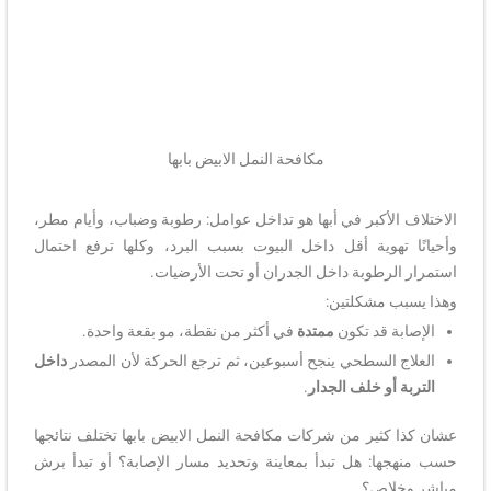
مكافحة النمل الابيض بابها
الاختلاف الأكبر في أبها هو تداخل عوامل: رطوبة وضباب، وأيام مطر،
وأحيانًا تهوية أقل داخل البيوت بسبب البرد، وكلها ترفع احتمال
استمرار الرطوبة داخل الجدران أو تحت الأرضيات.
وهذا يسبب مشكلتين:
الإصابة قد تكون
ممتدة
في أكثر من نقطة، مو بقعة واحدة.
العلاج السطحي ينجح أسبوعين، ثم ترجع الحركة لأن المصدر
داخل
التربة أو خلف الجدار
.
عشان كذا كثير من شركات مكافحة النمل الابيض بابها تختلف نتائجها
حسب منهجها: هل تبدأ بمعاينة وتحديد مسار الإصابة؟ أو تبدأ برش
مباشر وخلاص؟