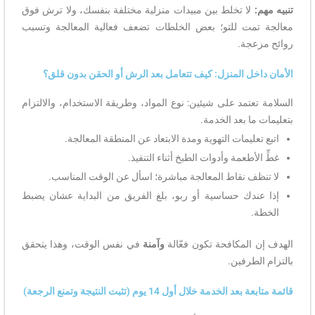
تنبيه مهم:
لا تخلط بين مبيدات منزلية مختلفة بنفسك، ولا ترش فوق
معالجة تمت للتو؛ بعض الخلطات تضعف فعالية المعالجة وتسبب
روائح مزعجة.
الأمان داخل المنزل: كيف تتعامل بعد الرش أو الحقن بدون قلق؟
السلامة تعتمد على شيئين: نوع المواد، وطريقة الاستخدام، والالتزام
بتعليمات ما بعد الخدمة.
اتبع تعليمات التهوية ومدة الابتعاد عن المنطقة المعالجة.
غطِّ الأطعمة وأدوات الطبخ أثناء التنفيذ.
لا تنظف نقاط المعالجة مباشرة؛ اسأل عن الوقت المناسب.
إذا عندك حساسية أو ربو، بلغ الفريق من البداية عشان يضبط
الخطة.
الهدف إن المكافحة تكون فعّالة
وآمنة
في نفس الوقت، وهذا يتحقق
بالتزام الطرفين.
قائمة متابعة بعد الخدمة خلال أول 14 يوم (تثبت النتيجة وتمنع الرجعة)