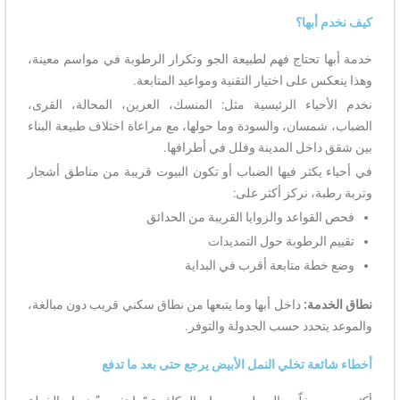
كيف نخدم أبها؟
خدمة أبها تحتاج فهم لطبيعة الجو وتكرار الرطوبة في مواسم معينة،
وهذا ينعكس على اختيار التقنية ومواعيد المتابعة.
نخدم الأحياء الرئيسية مثل: المنسك، العرين، المحالة، القرى،
الضباب، شمسان، والسودة وما حولها، مع مراعاة اختلاف طبيعة البناء
بين شقق داخل المدينة وفلل في أطرافها.
في أحياء يكثر فيها الضباب أو تكون البيوت قريبة من مناطق أشجار
وتربة رطبة، نركز أكثر على:
فحص القواعد والزوايا القريبة من الحدائق
تقييم الرطوبة حول التمديدات
وضع خطة متابعة أقرب في البداية
نطاق الخدمة:
داخل أبها وما يتبعها من نطاق سكني قريب دون مبالغة،
والموعد يتحدد حسب الجدولة والتوفر.
أخطاء شائعة تخلي النمل الأبيض يرجع حتى بعد ما تدفع