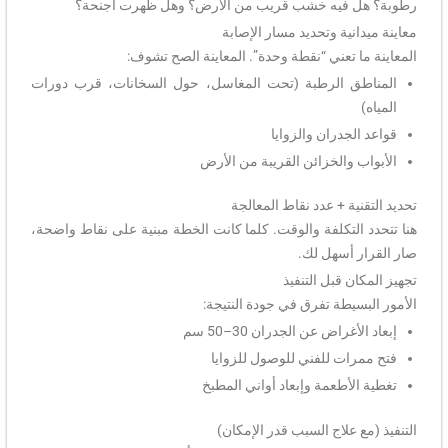
رطوبة؟ هل فيه خشب قريب من الأرض؟ وهل ظهرت أجنحة؟
معاينة ميدانية وتحديد مسار الإصابة
المعاينة ما تعني “نقطة وحدة”. المعاينة الصح تشوف:
المناطق الرطبة (تحت المغاسل، حول السخانات، قرب دورات
المياه)
قواعد الجدران والزوايا
الأبواب والخزائن القريبة من الأرض
تحديد التقنية + عدد نقاط المعالجة
هنا تتحدد التكلفة والوقت. كلما كانت الخطة مبنية على نقاط واضحة،
صار القرار أسهل لك.
تجهيز المكان قبل التنفيذ
الأمور البسيطة تفرق في جودة النتيجة:
إبعاد الأغراض عن الجدران 30–50 سم
فتح ممرات للفني للوصول للزوايا
تغطية الأطعمة وإبعاد أواني المطبخ
التنفيذ (مع علاج السبب قدر الإمكان)