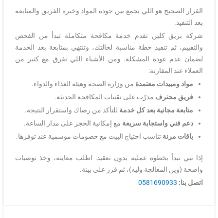
القرار الصحيح هو اللي يجمع بين جودة المواد وخبرة الفريق والمتابعة
بعد التنفيذ.
شركة بريق كلين تقدم خدمة مكافحة متكاملة تبدأ من الفحص
والتقييم، ثم تنفيذ خطة مناسبة لحالتك، وتنتهي بمتابعة بعد الخدمة
لضمان عدم عودة المشكلة. ومن الأشياء اللي تفرق مع كثير من
العملاء عند المقارنة:
مواد ومبيدات معتمدة
من وزارة الصحة وهيئة الغذاء والدواء.
فريق محترف
مدرّب على تقنيات المكافحة الحديثة.
متابعة مجانية بعد كل خدمة
للتأكد من رضاك واستقرار النتيجة.
دعم فني واستجابة سريعة
مع إمكانية الحجز على مدار الساعة.
باقات مرنة
تناسب احتياج البيت مع خصومات موسمية عند توفرها.
إذا تبي تبدأ بخطوة عملية بدون تعقيد: اطلب معاينة، وخذ توصيات
واضحة (وين المعالجة وليه)، ثم قرر على بينة.
اتصل بنا:
0581690933