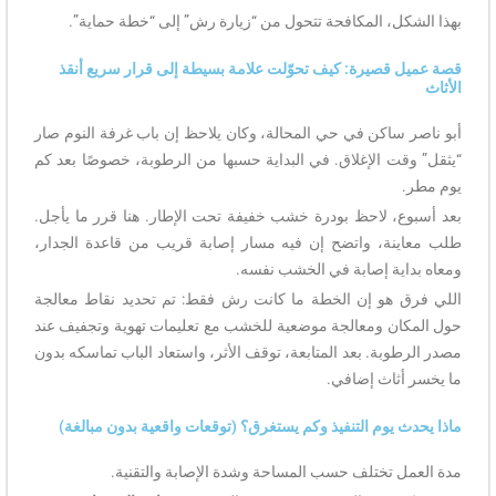
بهذا الشكل، المكافحة تتحول من “زيارة رش” إلى “خطة حماية”.
قصة عميل قصيرة: كيف تحوّلت علامة بسيطة إلى قرار سريع أنقذ
الأثاث
أبو ناصر ساكن في حي المحالة، وكان يلاحظ إن باب غرفة النوم صار
“يثقل” وقت الإغلاق. في البداية حسبها من الرطوبة، خصوصًا بعد كم
يوم مطر.
بعد أسبوع، لاحظ بودرة خشب خفيفة تحت الإطار. هنا قرر ما يأجل.
طلب معاينة، واتضح إن فيه مسار إصابة قريب من قاعدة الجدار،
ومعاه بداية إصابة في الخشب نفسه.
اللي فرق هو إن الخطة ما كانت رش فقط: تم تحديد نقاط معالجة
حول المكان ومعالجة موضعية للخشب مع تعليمات تهوية وتجفيف عند
مصدر الرطوبة. بعد المتابعة، توقف الأثر، واستعاد الباب تماسكه بدون
ما يخسر أثاث إضافي.
ماذا يحدث يوم التنفيذ وكم يستغرق؟ (توقعات واقعية بدون مبالغة)
مدة العمل تختلف حسب المساحة وشدة الإصابة والتقنية.