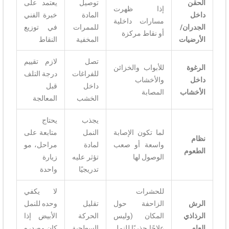
الحقن
توصيل
يعتمد على
إذا ظهرت
داخل
المادة
خبرة الفني
مسارات داخلية
الجدران/
للممرات
في توزيع
أو نقاط مركزة
الأرضيات
المخفية
النقاط
تصل
لازم تقييم
الرغوة
للأبواب والخزائن
للفراغات
درجة التلف
داخل
والأخشاب
داخل
قبل
الأخشاب
المصابة
الخشب
المعالجة
يجذب
يحتاج
لما تكون الإصابة
النمل
متابعة على
نظام
واسعة أو صعب
لمادة
مراحل، مو
الطعوم
الوصول لها
تؤثر عليه
زيارة
تدريجيًا
واحدة
للحشرات
لا يكفي
الرش
الزاحفة حول
تقليل
وحده للنمل
الرذاذي
المكان (وليس
الحركة
الأبيض إذا
العام
علاجًا جذريًا للنمل
السطحية
كان مصدره