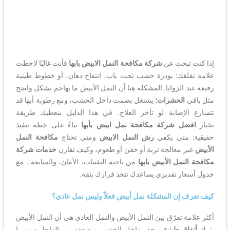
إذا كنت تبحث عن
شركة مكافحة النمل الابيض بابها
فأنت غالبًا لاحظت
علامة تقلقك: بودرة خشب تحت باب، انتفاخ دهان، أو خطوط طينية
رفيعة عند الزوايا. المشكلة هنا أن النمل الأبيض ما يهاجم بشكل واضح
مثل باقي
الحشرات
؛ يشتغل بصمت داخل الخشب، ومع رطوبة أبها قد
تتسارع الإصابة لو تأخر العلاج. في هذا الدليل بنعطيك طريقة
تختار
افضل شركة مكافحة نمل ابيض بأبها
بناءً على خطة تنفيذ
حقيقية: متى يكفي
رش النمل الابيض
ومتى تحتاج
مكافحة النمل
الأبيض
عبر معالجة تربة أو حقن أو طعوم، وكيف تقارن
خدمات شركة
مكافحة النمل الأبيض بابها
من ناحية التقنيات، الأمان، والمتابعة… مع
جدول أسعار تقديري يساعدك تتخذ قرارك بثقة.
كيف تعرف إن المشكلة نمل أبيض فعلاً وليس نمل عادي؟
أكثر علامة تفرّق بين النمل الأبيض والنمل العادي هي أن النمل الأبيض
يترك
أنفاق طينية
ويحفر داخل الخشب ويضعفه من الداخل دون ما