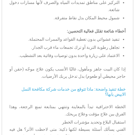
التركيز على مناطق تمديدات المياه والصرف لأنها مسارات دخول
شائعة.
شمول محيط المكان بدل نقاط متفرقة.
أخطاء شائعة تقلل فعالية التحصين:
تنفيذ عشوائي بدون تغطية القواعد والممرات المحتملة.
تجاهل رطوبة التربة أو ترك تجمعات ماء قرب الجدار.
الاعتماد على زيارة واحدة بدون توصيات وقائية بعد التشطيب.
إذا كان البيت جاهز ومأهول، غالبًا الأنسب يكون علاج موجّه (حقن أو
حاجز محيطي أو طعوم) بدل تدخل يربك الأرضيات.
خطة تنفيذ واضحة: ماذا تتوقع من خدمات شركة مكافحة النمل
الابيض بابها؟
الخطة الاحترافية تبدأ بالمعاينة وتنتهي بمتابعة تمنع الرجعة، وهذا
الفرق بين علاج مؤقت وعلاج يريحك.
استقبال البلاغ وتحديد مؤشرات الخطر
الفني يسألك أسئلة بسيطة لكنها ذكية: متى لاحظت الأثر؟ هل فيه