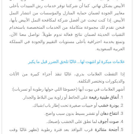
الأبيض بشكل نهائي. كما أن شركتنا توفر خدمات رش المبيدات بأعلى
معايير الجودة لضمان حماية المنازل والمؤسسات من انتشار النمل
الأبيض. إذا كنت تبحث عن أفضل شركة لمكافحة النمل الأبيض بأبها،
فنحن نقدم لك مجموعة متكاملة من الخدمات المتخصصة باستخدام
التقنيات الحديثة لضمان نتائج فعالة تدوم طويلاً. تواصل معنا الآن،
وتمتع بخدمة احترافية بأعلى مستويات التقييم والجودة في المملكة
العربية السعودية.
علامات مبكرة لو انتبهت لها… غالبًا تلحق الضرر قبل ما يكبر
إذا التقطت العلامات بدري، غالبًا تنقذ أجزاء كبيرة من الأثاث
والديكورات وتختصر التكلفة.
أشهر العلامات في بيوت أبها (خصوصًا اللي حولها رطوبة أو تسربات):
أنفاق طينية رفيعة
على الحائط أو زاوية بين البلاط والجدار.
بودرة خشب
أو حبيبات صغيرة تحت إطار باب/شباك.
انتفاخ دهان
أو تقشر بسيط بدون سبب واضح.
صوت أجوف
لما تطق على الخشب بإصبعك.
أجنحة متناثرة
قرب النوافذ بعد فترة رطوبة (تظهر غالبًا وقت