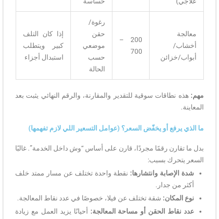
علاجي)
حساسة
رغوة/
معالجة
حقن
إذا كان التلف
200 –
أخشاب/
موضعي
كبير ويتطلب
700
أبواب/خزائن
حسب
استبدال أجزاء
الحالة
مهم:
هذه نطاقات سوقية للتقدير والمقارنة، والرقم النهائي يثبت بعد
المعاينة.
ما الذي يرفع أو يخفّض السعر؟ (عوامل التسعير اللي لازم تفهمها)
بدل ما تقارن رقمًا مجردًا، قارن على أساس “وش داخل الخدمة”. غالبًا
السعر يتحرك بسبب:
شدة الإصابة وانتشارها:
نقطة واحدة تختلف عن مسار ممتد خلف
أكثر من جدار.
نوع المكان:
شقة تختلف عن فيلا، خصوصًا في عدد نقاط المعالجة.
عدد نقاط الحقن أو مساحة المعالجة:
أحيانًا يزيد العمل مع زيادة