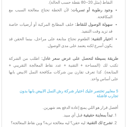
النقاط (مثل 20–80 نقطة حسب الحالة).
وجود رطوبة أو تسربات:
لأن الخطة تحتاج معالجة السبب مع
المكافحة.
سهولة الوصول للنقاط:
خلف المطابخ المركبة أو أرضيات خاصة
قد تزيد وقت التنفيذ.
اختيار التقنية:
الطعوم تحتاج متابعة على مراحل، بينما الحقن قد
يكون أسرع لكنه يعتمد على مدى الوصول.
طريقة بسيطة لتحصل على عرض سعر عادل:
اطلب من الشركة
تكتب لك (المساحة + التقنية + عدد نقاط المعالجة التقريبي +
المتابعة). كذا تعرف تقارن بين شركات مكافحة النمل الابيض بابها
على أساس واحد.
5 معايير تختصر عليك اختيار شركة رش النمل الابيض بابها بدون
تجارب فاشلة
أفضل قرار هو اللي يمنع إعادة الدفع بعد شهرين.
تبدأ بمعاينة حقيقية
قبل أي مبيد.
تشرح لك التقنية
: ليه حقن؟ ليه معالجة تربة؟ وين نقاط المعالجة؟