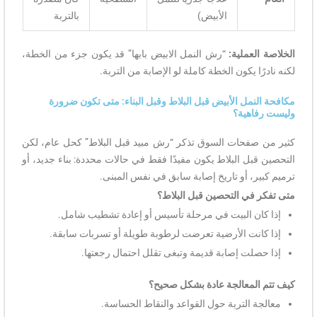
الأبيض)
بالتربة
الخلاصة العملية:
“رش النمل الابيض بابها” قد يكون جزء من الخطة،
لكنه نادرًا يكون الخطة كاملة لو الإصابة من التربة.
مكافحة النمل الأبيض قبل البلاط وقبل البناء: متى تكون ضرورة
وليست رفاهية؟
كثير من صفحات السوق تذكر “رش مبيد قبل البلاط” كحل عام، لكن
التحصين قبل البلاط يكون مفيدًا فقط في حالات محددة: بناء جديد، أو
ترميم كبير، أو تاريخ إصابة سابق في نفس المبنى.
متى تفكر في التحصين قبل البلاط؟
إذا كان البيت في مرحلة تأسيس أو إعادة تشطيب شامل.
إذا كانت الأرضية تعرضت لرطوبة طويلة أو تسربات سابقة.
إذا حصلت إصابة قديمة وتبغى تقلل احتمال رجعتها.
كيف تتم المعالجة عادة بشكل صحيح؟
معالجة التربة حول القواعد والنقاط الحساسة.