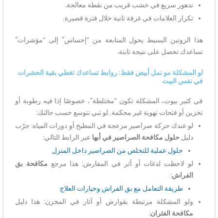
تدهور سريع في خشب قريب من نقطة معالجة.
تكرار العلامات في غرفة ثانية خلال فترة قصيرة.
هذا الروتين البسيط يحول المتابعة من “إحساس” إلى “مؤشرات”
تساعدك تحصل على نتيجة ثابتة.
لو المشكلة مو نمل أبيض فقط: روابط تساعدك تغطي بقية الحشرات
في نفس البيت
في كثير بيوت، المشكلة تكون “مختلطة”، خصوصًا إذا فيه رطوبة أو
تخزين أو فتحات تهوية غير محكمة. لو تبي تتوسع حسب حالتك:
لو عندك حركة صراصير مزعجة في المطبخ أو دورات المياه: جرّب
دليل
حلول مكافحة الصراصير في أبها
عبر الرابط التالي:
حلول عملية للتخلص من الصراصير داخل المنزل
لو لاحظت لدغات أو أثر في المفارش: هذا مرجع
مكافحة بق
الفراش
:
طريقة التعامل مع بق الفراش وخيارات العلاج
ولو المشكلة مرتبطة بقوارض أو آثار في المخزن: هذا دليل
مكافحة الفئران
: