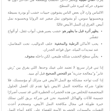
تشوف حركة كبيرة على السطح.
الالتباس وارد لأن بعض الناس يشوفون حبيبات خشب أو بودرة بسيطة
ويحسبونها سوس، أو يشوفون نمل صغير عند الزوايا ويحسبونه نمل
أبيض. الفرق إن النمل الأبيض غالبًا:
يظهر أثره قبل ما يظهر هو
: خشب يصير هش، أبواب تثقل، أو ألواح
تتقشّر.
يحب الأماكن
الرطبة والمخفية
: خلف الدواليب، تحت المغاسل،
عند تمديدات المياه، حول قواعد الجدران.
يخلّي سطح الخشب شكله طبيعي، لكن داخله
مجوف
.
إذا تبي قرار سريع: لا تعتمد على عينك وحدها. اللي يفرق بين “رش
عابر” و“معالجة جذرية” هو
الفحص الصحيح
قبل أي مبيد.
إذا كنت تواجه مشكلة مع النمل الأبيض في منزلك أو مؤسستك، فلا
تقلق! شركة مكافحة النمل الابيض بابها تقدم لك أفضل الحلول
المتخصصة للتخلص من هذه الحشرات الخطيرة التي قد تسبب أضرارًا
جسيمة للأثاث والهياكل الخشبية. نحن في شركة بريق كلين نمتلك
خبرة طويلة في مجال مكافحة النمل الأبيض، ونستخدم أحدث
التقنيات والمبيدات الحشرية الآمنة للقضاء على كافة أنواع النمل