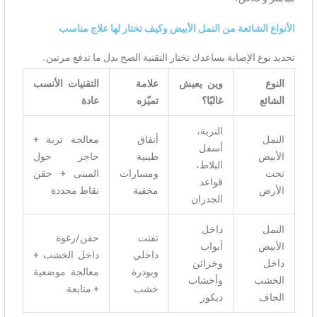
الأنواع الشائعة من النمل الأبيض وكيف تختار لها علاج مناسب
تحديد نوع الإصابة يساعدك تختار التقنية الصح بدل ما تدفع مرتين.
النوع
وين يعيش
علامة
التقنيات الأنسب
الشائع
غالبًا؟
تميّزه
عادة
التربة،
النمل
أنفاق
معالجة تربة +
أسفل
الأبيض
طينية
حاجز حول
البلاط،
تحت
ومسارات
المبنى + حقن
قواعد
الأرض
مخفية
نقاط محددة
الجدران
النمل
داخل
تفتت
حقن/رغوة
الأبيض
أبواب
داخلي
داخل الخشب +
داخل
وخزائن
وبودرة
معالجة موضعية
الخشب
وأخشاب
خشب
+ متابعة
الجاف
ديكور