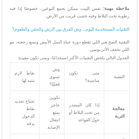
ملاحظة مهمة:
نفس البيت ممكن يجمع النوعين، خصوصًا إذا فيه
رطوبة تحت البلاط وفيه خشب قريب من الأرض.
التقنيات المستخدمة اليوم… وش الفرق بين الرش والحقن والطعوم؟
التقنية الصح هي اللي تقطع دورة حياة النمل الأبيض وتمنع رجعته، مو
اللي تخفف الأثر يومين.
الجدول التالي يلخص التقنيات الأكثر استخدامًا، ومتى تكون مفيدة:
وش
متى تكون
نقاط لازم
التقنية
تسوي
مناسبة؟
تنتبه لها
فعليًا؟
تكوين
تحتاج تحديد
إذا كان المصدر
حاجز
معالجة
نقاط
من تحت البلاط أو
يمنع
التربة
الدخول
حول القواعد
انتقال
بدقة
الإصابة