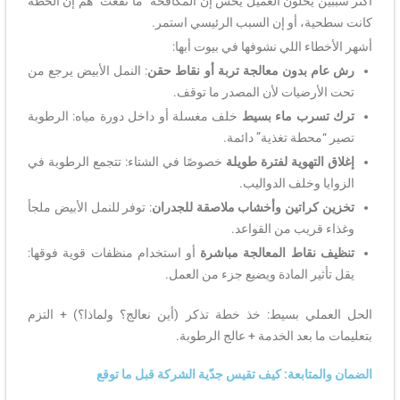
أكثر سببين يخلّون العميل يحس إن المكافحة “ما نفعت” هم إن الخطة
كانت سطحية، أو إن السبب الرئيسي استمر.
أشهر الأخطاء اللي نشوفها في بيوت أبها:
رش عام بدون معالجة تربة أو نقاط حقن
: النمل الأبيض يرجع من
تحت الأرضيات لأن المصدر ما توقف.
ترك تسرب ماء بسيط
خلف مغسلة أو داخل دورة مياه: الرطوبة
تصير “محطة تغذية” دائمة.
إغلاق التهوية لفترة طويلة
خصوصًا في الشتاء: تتجمع الرطوبة في
الزوايا وخلف الدواليب.
تخزين كراتين وأخشاب ملاصقة للجدران
: توفر للنمل الأبيض ملجأ
وغذاء قريب من القواعد.
تنظيف نقاط المعالجة مباشرة
أو استخدام منظفات قوية فوقها:
يقل تأثير المادة ويضيع جزء من العمل.
الحل العملي بسيط: خذ خطة تذكر (أين نعالج؟ ولماذا؟) + التزم
بتعليمات ما بعد الخدمة + عالج الرطوبة.
الضمان والمتابعة: كيف تقيس جدّية الشركة قبل ما توقع