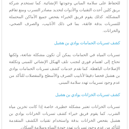
للحفاظ على سلامة المباني وجودتها الإنشائية. كما تستخدم شركة
بريق كلين أحدث التقنيات والأدوات لتحديد مصادر التسرب ومنع تفاقم
المشكلة. كذلك يقوم فريق الخبراء بفحص جميع الأماكن المحتملة
للتسربات بدقة فائقة، بما في ذلك الأنابيب، والصرف الصحي،
والخزانات.
كشف تسربات الحمامات بوادي بن هشبل
تسربات المياه في الحمامات يمكن أن تكون مشكلة شائعة، ولكنها
تحتاج إلى اهتمام فوري لتجنب تلف الهيكل الإنشائي للمبنى وتكلفة
الإصلاحات الباهظة. كما تقدم خدمات كشف تسربات الحمامات بوادي
بن هشبل فحصا دقيقا لأنابيب الصرف والأسطح والمفصلات للتأكد من
عدم وجود تسريبات تهدد سلامة المبنى.
كشف تسربات الخزانات بوادي بن هشبل
تسربات الخزانات تعتبر مشكلة خطيرة، خاصة إذا كانت تخزين مياه
الشرب. كما يقوم فريق خبراء كشف تسربات الخزانات بوادي بن
هشبل بفحص الخزانات بدقة واستخدام تقنيات الكشف المتقدمة
للتأكد من عدم وجود تسربات تهدد جودة المياه وسلامة السكان.