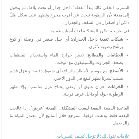
التسرب الخفي غالبًا يبدأ “نقطة” داخل جدار أو تحت بلاط، ثم يتحول
إلى
بقعة
لأن الرطوبة تبحث عن أقرب مخرج وتظهر على شكل ظلّ
داكن أو اصفرار في السقف والجدران.
في طريب، تتكرر المشكلة لعدة أسباب عملية:
شبكات تغذية داخل الجدران
: أي خلل صغير في وصلة أو كوع
يرشّح رطوبة لا تُرى.
الحمّامات والمطابخ
: تغيير حرارة الماء واستخدام المنظفات
يضعف الجراوت والسيليكون مع الوقت.
الأسطح
: مع موسم الأمطار والرياح، أي شقوق دقيقة أو عزل قديم
يسبب تسربًا يظهر كبقع في الدور الأخير.
الخزانات
: خزان علوي أو أرضي يحتاج عزل مناسب؛ وإلا تظهر
الرطوبة حوله أو داخل غرف قريبة.
القاعدة الذهبية:
البقعة ليست المشكلة… البقعة “عرض”
. إذا عالجت
البقعة فقط ودهنت فوقها، سترجع خلال أسابيع لأن مصدر المياه ما
زال يعمل.
علامات تقول لك: لا تؤجل كشف التسربات