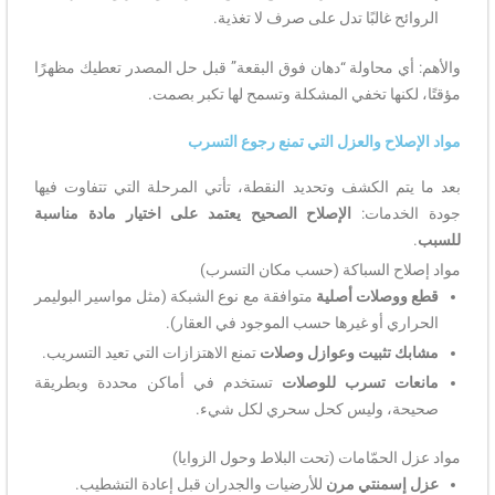
الروائح غالبًا تدل على صرف لا تغذية.
والأهم: أي محاولة “دهان فوق البقعة” قبل حل المصدر تعطيك مظهرًا
مؤقتًا، لكنها تخفي المشكلة وتسمح لها تكبر بصمت.
مواد الإصلاح والعزل التي تمنع رجوع التسرب
بعد ما يتم الكشف وتحديد النقطة، تأتي المرحلة التي تتفاوت فيها
جودة الخدمات:
الإصلاح الصحيح يعتمد على اختيار مادة مناسبة
للسبب
.
مواد إصلاح السباكة (حسب مكان التسرب)
قطع ووصلات أصلية
متوافقة مع نوع الشبكة (مثل مواسير البوليمر
الحراري أو غيرها حسب الموجود في العقار).
مشابك تثبيت وعوازل وصلات
تمنع الاهتزازات التي تعيد التسريب.
مانعات تسرب للوصلات
تستخدم في أماكن محددة وبطريقة
صحيحة، وليس كحل سحري لكل شيء.
مواد عزل الحمّامات (تحت البلاط وحول الزوايا)
عزل إسمنتي مرن
للأرضيات والجدران قبل إعادة التشطيب.