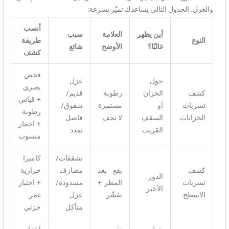
والعزل. الجدول التالي يساعدك تميّز بسرعة:
أنسب
أين يظهر
العلامة
سبب
النوع
طريقة
غالبًا؟
الأوضح
شائع
كشف
فحص
حول
عزل
بصري
كشف
الخزان
رطوبة
قديم/
+ قياس
تسربات
أو
مستمرة
شقوق/
رطوبة
الخزانات
السقف
لا تجف
فاصل
+ اختبار
القريب
تمدد
منسوب
تشققات/
كاميرا
كشف
بقع بعد
مصارف
حرارية
الدور
تسربات
المطر +
مسدودة/
+ اختبار
الأخير
الاسطح
تقشّر
عزل
غمر
متآكل
جزئي