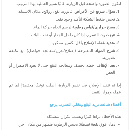
لتكون الصورة واضحة قبل الزيارة، غالبًا تسير العملية بهذا الترتيب:
سؤال سريع عن الأعراض
: فاتورة، بقع، روائح، مكان الاشتباه.
فحص ضغط الشبكة
لتأكيد وجود فقد.
مسح حراري/قياس رطوبة
لرسم اتجاه حركة الماء.
تتبع صوت التسرب
إذا كان داخل الجدار أو تحت البلاط.
تحديد نقطة الإصلاح
بأقل تكسير ممكن.
شرح المواد
المقترحة (إصلاح/عزل/معالجة فواصل) مع تكلفة
تقديرية.
بعد الإيقاف
: خطة تجفيف ومعالجة البقع حتى لا يعود الاصفرار أو
العفن.
إذا تم تنفيذ الإصلاح في نفس الزيارة، اطلب توثيقًا مختصرًا لما تم
عمله ومواد التنفيذ.
أخطاء شائعة تزيد البقع وتخلي التسرب يرجع
هذه الأخطاء نراها كثيرًا وتسبب تكرار المشكلة:
دهان فوق بقعة نشطة
: يحبس الرطوبة فتظهر من مكان آخر.