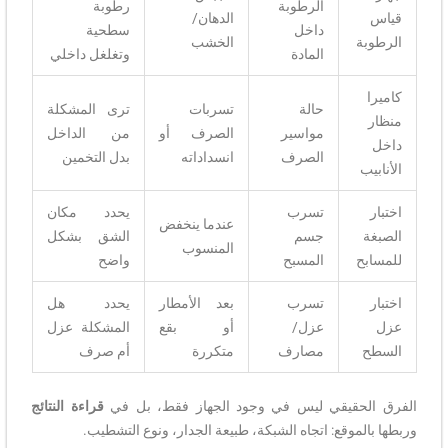
الرطوبة
رطوبة
قياس
الدهان/
داخل
سطحية
الرطوبة
الخشب
المادة
وتغلغل داخلي
كاميرا
حالة
تسربات
ترى المشكلة
منظار
مواسير
الصرف أو
من الداخل
داخل
الصرف
انسداداته
بدل التخمين
الأنابيب
اختبار
تسرب
يحدد مكان
عندما ينخفض
الصبغة
جسم
الشق بشكل
المنسوب
للمسابح
المسبح
واضح
اختبار
تسرب
بعد الأمطار
يحدد هل
عزل
عزل/
أو بقع
المشكلة عزل
السطح
مصارف
متكررة
أم صرف
الفرق الحقيقي ليس في وجود الجهاز فقط، بل في
قراءة النتائج
وربطها بالموقع: اتجاه الشبكة، طبيعة الجدار، ونوع التشطيب.