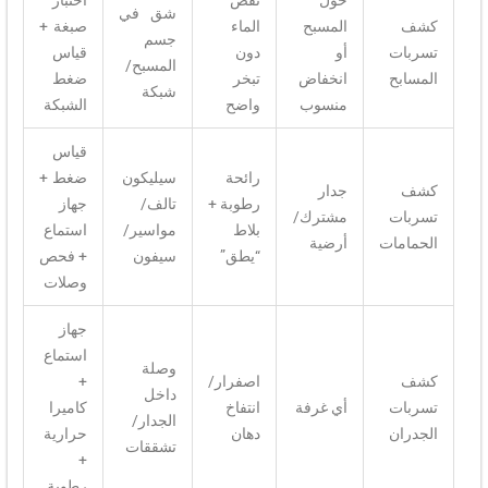
حول
نقص
اختبار
شق في
كشف
المسبح
الماء
صبغة +
جسم
تسربات
أو
دون
قياس
المسبح/
المسابح
انخفاض
تبخر
ضغط
شبكة
منسوب
واضح
الشبكة
قياس
رائحة
سيليكون
ضغط +
كشف
جدار
رطوبة +
تالف/
جهاز
تسربات
مشترك/
بلاط
مواسير/
استماع
الحمامات
أرضية
“يطق”
سيفون
+ فحص
وصلات
جهاز
استماع
وصلة
كشف
اصفرار/
+
داخل
تسربات
أي غرفة
انتفاخ
كاميرا
الجدار/
الجدران
دهان
حرارية
تشققات
+
رطوبة