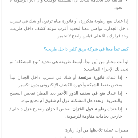
تعود.
إذا عندك بقع رطوبة متكررة، أو فاتورة مياه ترتفع، أو شك في تسرب
داخل الجدار… تواصل معنا لتحديد أقرب موعد كشف داخل طريب،
وخذ قرارك بناءً على قياس واضح لا تخمين.
كيف تبدأ معنا في شركة بريق كلين داخل طريب؟
لو أنت محتار من أين تبدأ، أبسط طريقة هي تحديد “نوع المشكلة” ثم
نحدد لك الإجراء المناسب:
إذا عندك
فاتورة مرتفعة
أو شك في تسرب داخل الجدار: نبدأ
بفحص ضغط الشبكة وأجهزة الكشف الإلكتروني بدون تكسير.
إذا عندك
بقع في سقف الدور الأخير
بعد المطر: نفحص السطح
والتصريف ونحدد هل المشكلة عزل أم شقوق أم تجمع مياه.
إذا عندك
رطوبة حول الخزان
: نفحص الخزان ونقترح عزل داخلي/
خارجي بخامات مقاومة للرطوبة.
مميزات عملية تلاحظها من أول زيارة: