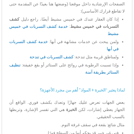
الصفحات الإرشادية داخل موقعنا (وضعتها هنا بعيدًا عن المقدمة حتى
لا تقاطع قرارك الأساسي):
إذا كان العقار عندك في خميس مشيط أيضًا، راجع دليل
كشف
التسربات في خميس مشيط
:
خدمة كشف التسربات في خميس
مشيط
ولمن يبحث عن خدمات مشابهة في أبها:
خدمة كشف التسربات
في أبها
ولمناطق قريبة مثل تندحة:
كشف التسربات في تندحة
وإذا تسببت الرطوبة في روائح على الستائر أو بقع خفيفة:
تنظيف
الستائر بطريقة آمنة
لماذا يعتبر “الخبرة + المواد” أهم من مجرد الأجهزة؟
بعض الجهات تعرض عليك جهازًا وتعدك بكشف فوري. الواقع أن
الجهاز يعطي إشارات، لكن
الخبرة
هي التي تفسر الإشارة، وتربطها
بالسبب الحقيقي.
مثال شائع: بقعة في سقف غرفة النوم.
فني غير خبير قد يحكم أنها من السطح فورًا.