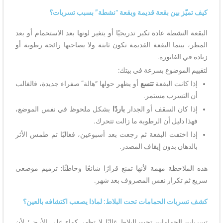
كيف تميّز بين بقعة قديمة وبقعة “نشطة” بسبب تسربات؟
البقعة النشطة عادة تكبر تدريجيًا أو يتغير لونها بعد الاستحمام أو بعد
المطر، بينما البقعة القديمة تكون ثابتة ولا يصاحبها رائحة رطوبة أو
زيادة في الفاتورة.
لتقييم الموضوع بسرعة في بيتك:
إذا كانت البقعة
تتسع
أو يظهر حولها “هالة” صفراء جديدة، فالغالب
أن التسرب مستمر.
إذا كان السقف أو الجدار
باردًا
بشكل ملحوظ في نفس الموضع،
فهذا دليل أن الرطوبة ما زالت تتحرك.
إذا اختفت البقعة ثم رجعت بعد أسبوعين، فغالبًا تم طمس الأثر
بالدهان بدون إيقاف المصدر.
هذه الملاحظة مهمة لأنها تمنع قرارًا شائعًا وخاطئًا: ترميم موضعي
سريع ثم تكرار نفس المصروف بعد شهر.
كشف تسربات الحمامات تحت البلاط: لماذا يصعب اكتشافه بالعين؟
تسربات الحمامات تحت البلاط غالبًا لا تظهر كماء على الأرض؛ لأن