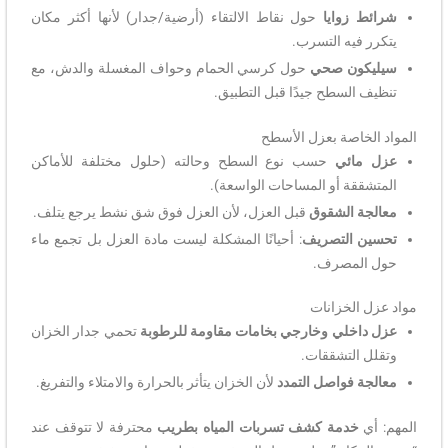
شرائط زوايا
حول نقاط الالتقاء (أرضية/جدار) لأنها أكثر مكان
يتكرر فيه التسرب.
سيليكون صحي
حول كرسي الحمام وحواف المغسلة والدش، مع
تنظيف السطح جيدًا قبل التطبيق.
المواد الخاصة بعزل الأسطح
عزل مائي
حسب نوع السطح وحالته (حلول مختلفة للأماكن
المتشققة أو المساحات الواسعة).
معالجة الشقوق
قبل العزل، لأن العزل فوق شق نشط يرجع يتلف.
تحسين التصريف
: أحيانًا المشكلة ليست مادة العزل بل تجمع ماء
حول المصرف.
مواد عزل الخزانات
عزل داخلي وخارجي بخامات مقاومة للرطوبة
تحمي جدار الخزان
وتقلل التشققات.
معالجة فواصل التمدد
لأن الخزان يتأثر بالحرارة والامتلاء والتفريغ.
المهم: أي
خدمة كشف تسربات المياه بطريب
محترفة لا تتوقف عند