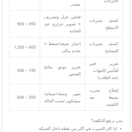
الخزانات
مصدر
فحص عزل وتصريف
كشف تسربات
+ تصوير حراري عند
350 – 900
الاسطح
الحاجة
كشف تسربات
اختبار صبغة/ضغط +
600 – 1,200
المسابح
تحديد مكان
تقرير فني
تقرير موثق بنتائج
للتأمين/الجهات
150 – 300
الفحص
(عند الطلب)
إصلاح تسرب
تغيير وصلة/صمام/
بسيط بعد
200 – 600
سيليكون حسب الحالة
الكشف
متى ترتفع التكلفة؟
إذا كان التسرب في أكثر من نقطة داخل الشبكة.