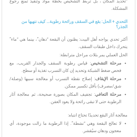
“تحديد المكان”، بل تربط التشخيص بخطة مواد وتنفيذ تمنع رجوع
المشكلة.
التحدي + الحل: بقع في السقف ورائحة رطوبة… كيف ننهيها من
الجذر؟
أكثر تحدي يواجه أهل البيت: يظنون أن البقعة “دهان”، بينما هي “ماء”
يتحرك داخل طبقات السقف.
الحل العملي يمر بثلاث مراحل مترابطة:
مرحلة التشخيص
: قياس رطوبة السقف والجدار القريب، مع
فحص ضغط الشبكة وتحديد إن كان التسرب تغذية أو سطح.
مرحلة الإيقاف
: إصلاح نقطة التسرب أو معالجة سببها (وصلة/
شق/مصرف) بأقل تكسير ممكن.
مرحلة التعافي
: تجفيف المكان بصورة صحيحة، ثم معالجة آثار
الرطوبة حتى لا تبقى رائحة ولا يعود العفن.
معالجة آثار البقع تحديدًا تحتاج انتباه:
لا تعالج البقعة وهي “نشطة”. إذا الرطوبة ما زالت موجودة، أي
معجون ودهان سيُقشر.