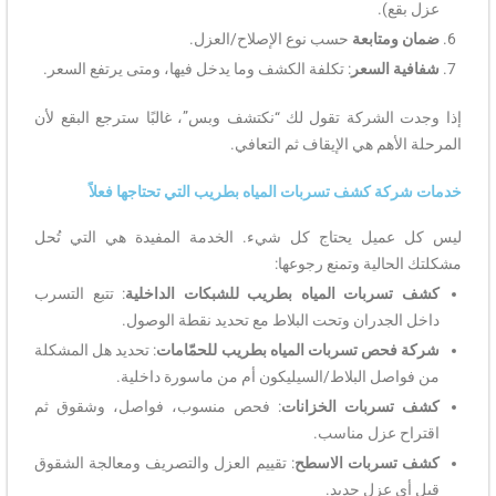
عزل بقع).
ضمان ومتابعة
حسب نوع الإصلاح/العزل.
شفافية السعر
: تكلفة الكشف وما يدخل فيها، ومتى يرتفع السعر.
إذا وجدت الشركة تقول لك “نكتشف وبس”، غالبًا سترجع البقع لأن
المرحلة الأهم هي الإيقاف ثم التعافي.
خدمات شركة كشف تسربات المياه بطريب التي تحتاجها فعلاً
ليس كل عميل يحتاج كل شيء. الخدمة المفيدة هي التي تُحل
مشكلتك الحالية وتمنع رجوعها:
كشف تسربات المياه بطريب للشبكات الداخلية
: تتبع التسرب
داخل الجدران وتحت البلاط مع تحديد نقطة الوصول.
شركة فحص تسربات المياه بطريب للحمّامات
: تحديد هل المشكلة
من فواصل البلاط/السيليكون أم من ماسورة داخلية.
كشف تسربات الخزانات
: فحص منسوب، فواصل، وشقوق ثم
اقتراح عزل مناسب.
كشف تسربات الاسطح
: تقييم العزل والتصريف ومعالجة الشقوق
قبل أي عزل جديد.