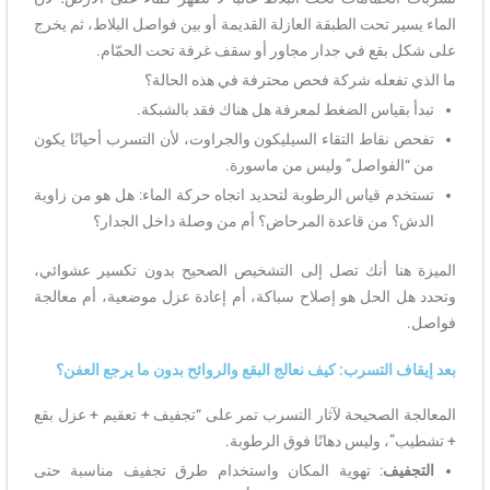
الماء يسير تحت الطبقة العازلة القديمة أو بين فواصل البلاط، ثم يخرج
على شكل بقع في جدار مجاور أو سقف غرفة تحت الحمّام.
ما الذي تفعله شركة فحص محترفة في هذه الحالة؟
تبدأ بقياس الضغط لمعرفة هل هناك فقد بالشبكة.
تفحص نقاط التقاء السيليكون والجراوت، لأن التسرب أحيانًا يكون
من “الفواصل” وليس من ماسورة.
تستخدم قياس الرطوبة لتحديد اتجاه حركة الماء: هل هو من زاوية
الدش؟ من قاعدة المرحاض؟ أم من وصلة داخل الجدار؟
الميزة هنا أنك تصل إلى التشخيص الصحيح بدون تكسير عشوائي،
وتحدد هل الحل هو إصلاح سباكة، أم إعادة عزل موضعية، أم معالجة
فواصل.
بعد إيقاف التسرب: كيف نعالج البقع والروائح بدون ما يرجع العفن؟
المعالجة الصحيحة لآثار التسرب تمر على “تجفيف + تعقيم + عزل بقع
+ تشطيب”، وليس دهانًا فوق الرطوبة.
التجفيف
: تهوية المكان واستخدام طرق تجفيف مناسبة حتى