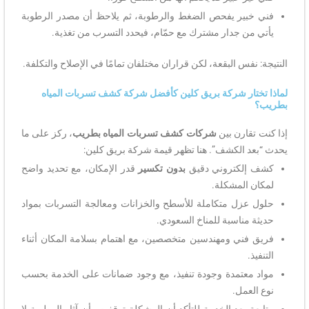
فني خبير يفحص الضغط والرطوبة، ثم يلاحظ أن مصدر الرطوبة
يأتي من جدار مشترك مع حمّام، فيحدد التسرب من تغذية.
النتيجة: نفس البقعة، لكن قراران مختلفان تمامًا في الإصلاح والتكلفة.
لماذا تختار شركة بريق كلين كأفضل شركة كشف تسربات المياه
بطريب؟
إذا كنت تقارن بين
شركات كشف تسربات المياه بطريب
، ركز على ما
يحدث “بعد الكشف”. هنا تظهر قيمة شركة بريق كلين:
كشف إلكتروني دقيق
بدون تكسير
قدر الإمكان، مع تحديد واضح
لمكان المشكلة.
حلول عزل متكاملة للأسطح والخزانات ومعالجة التسربات بمواد
حديثة مناسبة للمناخ السعودي.
فريق فني ومهندسين متخصصين، مع اهتمام بسلامة المكان أثناء
التنفيذ.
مواد معتمدة وجودة تنفيذ، مع وجود ضمانات على الخدمة بحسب
نوع العمل.
متابعة بعد الخدمة للتأكد أن المشكلة توقفت وأن آثار الرطوبة لا