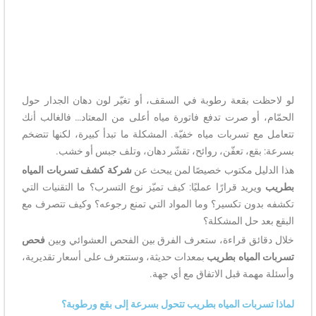
لو لاحظت بقعة رطوبة في السقف، أو تغيّر لون دهان الجدار حول
الحمّام، أو صرت تدفع فاتورة مياه أعلى من المعتاد… فالغالب أنك
تتعامل مع تسربات مياه خفيّة. المشكلة ما تبدأ كبيرة، لكنها تتضخم
بسرعة: بقع، تعفّن، روائح، تقشّر دهان، وتلف جبس أو خشب.
هذا الدليل مكتوب خصيصًا لمن يبحث عن
شركة كشف تسربات المياه
بطريب
ويريد قرارًا عمليًا: كيف تميّز نوع التسرب؟ ما التقنيات التي
تكشفه بدون تكسير؟ وما المواد التي تمنع رجوعه؟ وكيف تتصرف مع
البقع بعد حل المشكلة؟
خلال دقائق قراءة، ستعرف الفرق بين الفحص العشوائي وبين
فحص
تسربات المياه بطريب
بمعدات حديثة، وستتعرف على أسعار تقديرية،
وأسئلة مهمة قبل الاتفاق مع أي جهة.
لماذا تسربات المياه بطريب تتحول بسرعة إلى بقع ورطوبة؟