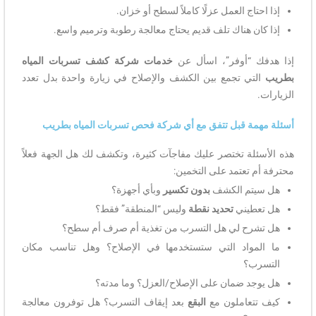
إذا احتاج العمل عزلًا كاملاً لسطح أو خزان.
إذا كان هناك تلف قديم يحتاج معالجة رطوبة وترميم واسع.
إذا هدفك “أوفر”، اسأل عن
خدمات شركة كشف تسربات المياه
بطريب
التي تجمع بين الكشف والإصلاح في زيارة واحدة بدل تعدد
الزيارات.
أسئلة مهمة قبل تتفق مع أي شركة فحص تسربات المياه بطريب
هذه الأسئلة تختصر عليك مفاجآت كثيرة، وتكشف لك هل الجهة فعلاً
محترفة أم تعتمد على التخمين:
هل سيتم الكشف
بدون تكسير
وبأي أجهزة؟
هل تعطيني
تحديد نقطة
وليس “المنطقة” فقط؟
هل تشرح لي هل التسرب من تغذية أم صرف أم سطح؟
ما المواد التي ستستخدمها في الإصلاح؟ وهل تناسب مكان
التسرب؟
هل يوجد ضمان على الإصلاح/العزل؟ وما مدته؟
كيف تتعاملون مع
البقع
بعد إيقاف التسرب؟ هل توفرون معالجة