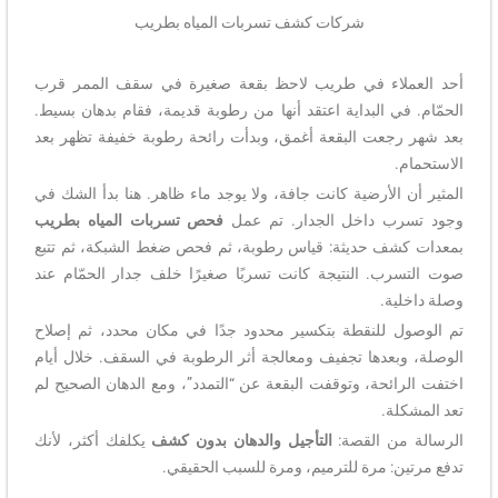
شركات كشف تسربات المياه بطريب
أحد العملاء في طريب لاحظ بقعة صغيرة في سقف الممر قرب
الحمّام. في البداية اعتقد أنها من رطوبة قديمة، فقام بدهان بسيط.
بعد شهر رجعت البقعة أغمق، وبدأت رائحة رطوبة خفيفة تظهر بعد
الاستحمام.
المثير أن الأرضية كانت جافة، ولا يوجد ماء ظاهر. هنا بدأ الشك في
وجود تسرب داخل الجدار. تم عمل
فحص تسربات المياه بطريب
بمعدات كشف حديثة: قياس رطوبة، ثم فحص ضغط الشبكة، ثم تتبع
صوت التسرب. النتيجة كانت تسربًا صغيرًا خلف جدار الحمّام عند
وصلة داخلية.
تم الوصول للنقطة بتكسير محدود جدًا في مكان محدد، ثم إصلاح
الوصلة، وبعدها تجفيف ومعالجة أثر الرطوبة في السقف. خلال أيام
اختفت الرائحة، وتوقفت البقعة عن “التمدد”، ومع الدهان الصحيح لم
تعد المشكلة.
الرسالة من القصة:
التأجيل والدهان بدون كشف
يكلفك أكثر، لأنك
تدفع مرتين: مرة للترميم، ومرة للسبب الحقيقي.