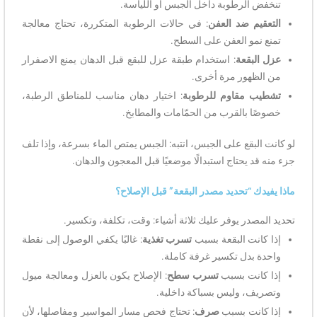
تنخفض الرطوبة داخل الجبس أو اللياسة.
التعقيم ضد العفن
: في حالات الرطوبة المتكررة، تحتاج معالجة
تمنع نمو العفن على السطح.
عزل البقعة
: استخدام طبقة عزل للبقع قبل الدهان يمنع الاصفرار
من الظهور مرة أخرى.
تشطيب مقاوم للرطوبة
: اختيار دهان مناسب للمناطق الرطبة،
خصوصًا بالقرب من الحمّامات والمطابخ.
لو كانت البقع على الجبس، انتبه: الجبس يمتص الماء بسرعة، وإذا تلف
جزء منه قد يحتاج استبدالًا موضعيًا قبل المعجون والدهان.
ماذا يفيدك “تحديد مصدر البقعة” قبل الإصلاح؟
تحديد المصدر يوفر عليك ثلاثة أشياء: وقت، تكلفة، وتكسير.
إذا كانت البقعة بسبب
تسرب تغذية
: غالبًا يكفي الوصول إلى نقطة
واحدة بدل تكسير غرفة كاملة.
إذا كانت بسبب
تسرب سطح
: الإصلاح يكون بالعزل ومعالجة ميول
وتصريف، وليس بسباكة داخلية.
إذا كانت بسبب
صرف
: تحتاج فحص مسار المواسير ومفاصلها، لأن