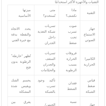
التقنيات والأجهزة الأكثر استخدامًا
ماذا
متى
ميزتها
التقنية
تكشف؟
تُستخدم؟
الأساسية
صوت
تسربات
جهاز
يحدد الاتجاه
تسرب
شبكة التغذية
الاستماع
والنقطة بدقة
تحت
داخل
الصوتي
مع خبرة الفني
ضغط
الجدران
فروقات
تسربات
تُظهر “خارطة”
الكاميرا
الحرارة
السقف
الرطوبة بدون
الحرارية
بسبب
والجدران
فتح
الرطوبة
والحمّامات
قياس
تأكيد وجود
يحسم الشك
فقدان
ضغط
تسرب
ويقيس شدة
الضغط
الشبكة
بالشبكة
المشكلة
نسبة
يفرق بين
جهاز
الجبس/