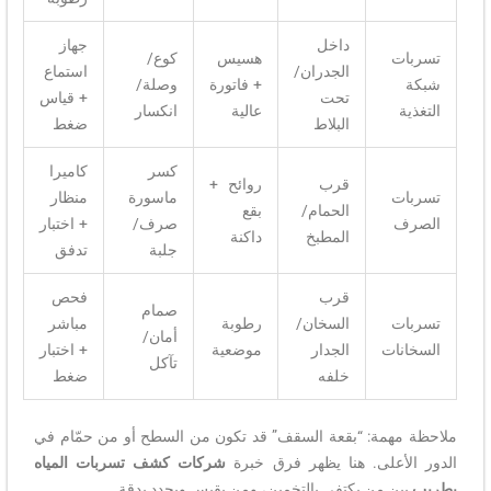
داخل
جهاز
تسربات
هسيس
كوع/
الجدران/
استماع
شبكة
+ فاتورة
وصلة/
تحت
+ قياس
التغذية
عالية
انكسار
البلاط
ضغط
كسر
كاميرا
قرب
روائح +
تسربات
ماسورة
منظار
الحمام/
بقع
الصرف
صرف/
+ اختبار
المطبخ
داكنة
جلبة
تدفق
قرب
فحص
صمام
تسربات
السخان/
رطوبة
مباشر
أمان/
السخانات
الجدار
موضعية
+ اختبار
تآكل
خلفه
ضغط
ملاحظة مهمة: “بقعة السقف” قد تكون من السطح أو من حمّام في
الدور الأعلى. هنا يظهر فرق خبرة
شركات كشف تسربات المياه
بطريب
بين من يكتفي بالتخمين، ومن يقيس ويحدد بدقة.