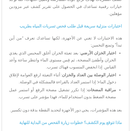
خيارات رقمية تساعدك في الحصول على تقرير كشف عبر مزودين
مؤهلين.
اختبارات منزلية سريعة قبل طلب فحص تسربات المياه بطريب
هذه الاختبارات لا تغني عن الأجهزة، لكنها تساعدك تعرف “من أين
تبدأ” وتمنع التخمين:
اختبار الخزان الأرضي
: بعد تعبئة الخزان أغلق المحبس الذي يغذي
الخزان وأطفئ المضخة، ثم قِس مستوى الماء وانتظر ساعة وأعد
القياس. إذا انخفض المنسوب فهناك تسرب.
اختبار الوصلة بين العداد والخزان
: أثناء التعبئة ارفع العوامة لإغلاق
دخول الماء؛ إذا استمر العداد بالقراءة فالمشكلة في الوصلة.
مراقبة المضخات
: إذا تكرر تشغيل مضخة الرفع أو استمر عمل
مضخة الضغط بدون استخدام للماء، فهذا مؤشر على تسرب.
بعد هذه المؤشرات، يجي دور الأجهزة لتحديد النقطة بدقة دون تكسير.
ماذا تتوقع يوم الكشف؟ خطوات زيارة الفحص من البداية للنهاية