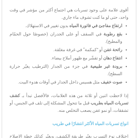
أقوى علامة على وجود تسربات هي اجتماع أكثر من مؤشر في وقت
واحد، حتى لو ما كنت تشوف ماء جاري.
ارتفاع مفاجئ في فاتورة المياه
بدون تغيير في الاستهلاك.
بقع رطوبة
في السقف أو على الجدران (خصوصًا حول الحمّام
والمطبخ).
رائحة عفن
أو “كمكمة” في غرفة مغلقة.
انتفاخ دهان
أو تقشّر مع ظهور أملاح بيضاء.
برودة غير طبيعية
في جزء من الجدار (الترطيب يغيّر حرارة
السطح).
صوت خفيف
مثل هسيس داخل الجدار في أوقات هدوء البيت.
إذا لاحظت اثنين أو ثلاثة من هذه العلامات، فالأفضل تبدأ بـ
كشف
تسربات المياه بطريب
قبل ما تتحول المشكلة إلى تلف في الجبس، أو
تشققات، أو نمو عفن يصعب التخلص منه.
انواع تسربات المياه الأكثر انتشارًا في طريب
اختلاف نوع التسرب يغيّر طريقة الكشف، ويغيّر كذلك خطة الإصلاح