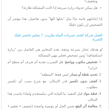
وتجفيف؟
هل يمكن جدولة زيارة سريعة إذا كانت المشكلة طارئة؟
إذا إجاباتهم عامة جدًا مثل “نحلها كلها” بدون تفاصيل، هذا مؤشر أن
التشخيص لن يكون دقيقًا.
افضل شركة كشف تسربات المياه بطريب: 7 معايير تختصر عليك
التجربة
لو هدفك تختار بسرعة وبثقة، هذه المعايير هي الفاصل بين “زيارة
استكشافية” وبين تشخيص فعلي ينهي المشكلة:
تشخيص مكتوب وواضح
: هل التسرب تغذية أم صرف أم سطح أم
خزان؟
تحديد نقطة أو مسار
: ليس فقط “المنطقة”.
كشف بدون تكسير
قدر الإمكان، مع شرح سبب أي تكسير
مطلوب.
خطة مواد
قبل التنفيذ: ما المادة التي ستُستخدم ولماذا تناسب هذا
المكان.
معالجة أثر البقع
ضمن الحل أو بتوصية واضحة (تجفيف + تعقيم +