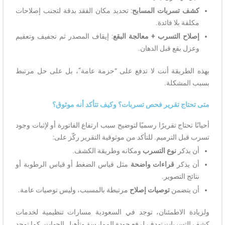
كشف تسربات المسابح
: تحديد مكان الفقد بدقة لتجنب إصلاحات
مكلفة بلا فائدة.
إصلاح التسرب + معالجة البقع
: إيقاف المصدر ثم تجفيف وتعقيم
وعزل بقع قبل الدهان.
بهذه الطريقة أنت لا تدفع على “حزمة عامة”، بل على حل مرتبط
بسبب المشكلة.
متى تحتاج تقرير فحص تسربات؟ وكيف تتأكد أنه موثوق؟
أحيانًا تحتاج تقريرًا رسميًا لتوضيح سبب ارتفاع الفاتورة أو لإثبات وجود
تسرب قبل الترميم. للتأكد من موثوقية التقرير ركّز على:
أن يذكر
نوع التسرب
ومكانه وطريقة الكشف.
أن يذكر
قراءات واضحة
مثل قياس الضغط أو قياس الرطوبة أو
نتائج التصوير.
أن يتضمن
توصيات إصلاح
مرتبطة بالمسبب، وليس توصيات عامة.
ولزيادة الاطمئنان، توجد في السعودية مسارات تنظيمية لخدمات
كشف التسربات تهدف لرفع جودة الممارسة وتأهيل الجهات، كما توجد