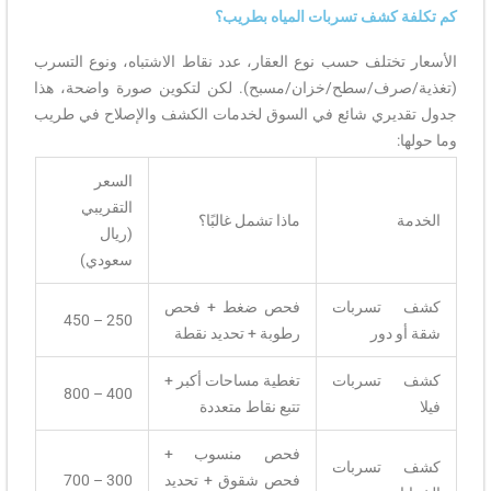
كم تكلفة كشف تسربات المياه بطريب؟
الأسعار تختلف حسب نوع العقار، عدد نقاط الاشتباه، ونوع التسرب
(تغذية/صرف/سطح/خزان/مسبح). لكن لتكوين صورة واضحة، هذا
جدول تقديري شائع في السوق لخدمات الكشف والإصلاح في طريب
وما حولها:
السعر
التقريبي
الخدمة
ماذا تشمل غالبًا؟
(ريال
سعودي)
كشف تسربات
فحص ضغط + فحص
250 – 450
شقة أو دور
رطوبة + تحديد نقطة
كشف تسربات
تغطية مساحات أكبر +
400 – 800
فيلا
تتبع نقاط متعددة
فحص منسوب +
كشف تسربات
فحص شقوق + تحديد
300 – 700