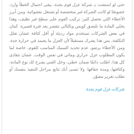
حتى لو استعنت بـ شركة عزل فوم بجدة، يبقى احتمال الخطأ وارد،
خصوصًا لو كانت الشركة غير متخصصة أو تشتغل بعشوائية. ومن أبرز
الأخطاء اللي تحصل كثير: تركيب الفوم على سطح غير نظيف، وهذا
يخلي المادة ما تلتصق كويس وبالتالي تتقشر بعد فترة قصيرة. كمان
في بعض الشركات تستخدم مواد رديئة أو أقل كثافة عشان تقلل
التكلفة، بس هذا يضرك مستقبلاً لأن العزل ما يصمد في حرارة جدة.
ومن الأخطاء برضو، عدم تحديد السمك المناسب للفوم، خاصة لما
يكون المطلوب عزل حراري ومائي في نفس الوقت. عشان تتفادى
كل هذا، اطلب دائمًا ضمان خطي، وخل الفني يشرح لك نوع المادة،
وكثافتها، ومدة جفافها. ولا تنسى أنك تتابع مراحل التنفيذ بنفسك أو
تطلب تقرير مصوّر.
شركات عزل فوم بجدة