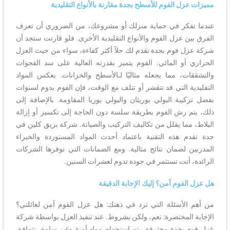
مميزات عزل الفوم للأسطح بجدة مقارنة بالأنواع التقليدية
عندما تفكر في حماية منزلك أو مشروعك، من الضروري أن تعرف
الفرق بين عزل الفوم والأنواع التقليدية الأخرى. فلو قارنت ستجد أن
شركة عزل فوم بجدة تقدم لك حلاً أكثر كفاءة، سواء من حيث العزل
الحراري أو المائي. الفوم يتميز بقدرته العالية على سد الفجوات
والتشققات، مما يجعله مثاليًا لـالأسطح والخزانات. بعكس المواد
التقليدية التي قد تتقشر أو تتلف مع الوقت، فإن الفوم يدوم لسنوات
بفضل تركيبة البولي يوريثان والبولي يوريا المقاومة. بالإضافة إلى
ذلك، يتم رش الفوم بطريقة سلسة دون الحاجة إلى تكسير أو إزالة
البلاط، مما يقلل من تكاليف التركيب والصيانة. شركة بريق كلين في
جدة تقدم هذه التقنية باعتماد أحدث المواد المستوردة والخبراء
المدربين لضمان نتائج مثالية. ومع الضمانات التي توفرها الشركات
الرائدة، أنت تستثمر في جودة تدوم لعشرات السنين.
هل عزل الفوم آمن؟ إليك الإجابة الدقيقة
من أهم الأسئلة التي ترد في ذهنك: هل عزل الفوم آمن لعائلتي؟
الإجابة المختصرة: نعم، ولكن بشروط. عند تنفيذ العزل بواسطة شركة
عزل فوم بجدة محترفة، يتم استخدام مواد آمنة وغير سامة، تتوافق