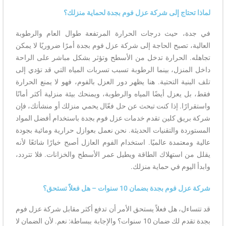
لماذا تحتاج إلى شركة عزل فوم بجدة لحماية منزلك؟
في جدة، حيث درجات الحرارة المرتفعة طوال العام والرطوبة
العالية، تصبح الحاجة إلى شركة عزل فوم بجدة أمرًا ضروريًا لا يمكن
تجاهله. الحرارة تدخل من الأسطح وتؤثر بشكل مباشر على الراحة
داخل المنزل، بينما الرطوبة تسبب تسربات المياه التي قد تؤدي إلى
تلف البنية التحتية. هنا يظهر دور العزل بالفوم، فهو لا يمنع الحرارة
فقط، بل يعزل أيضًا المياه والرطوبة، ويمنحك بيئة منزلية أكثر أمانًا
واستقرارًا. إذا كنت تبحث عن حل فعّال يحمي منزلك أو منشأتك، فإن
شركة بريق كلين تقدم خدمات عزل فوم بجدة باستخدام أفضل المواد
المستوردة والتقنيات الحديثة. نحن نعمل بعوازل حرارية ومائية بجودة
عالية ومعتمدة عالميًا. استخدام الفوم العازل أصبح خيارًا شائعًا لأنه
يقلل من استهلاك الطاقة ويطيل عمر الأسطح والخزانات. فلا تتردد،
وابدأ اليوم في حماية منزلك.
شركة عزل فوم بجدة بضمان 10 سنوات – هل فعلاً تستحق؟
قد تتساءل، هل فعلاً يستحق الأمر أن تدفع أكثر مقابل شركة عزل فوم
بجدة تقدم لك ضمان 10 سنوات؟ والإجابة ببساطة: نعم. لأن الضمان لا