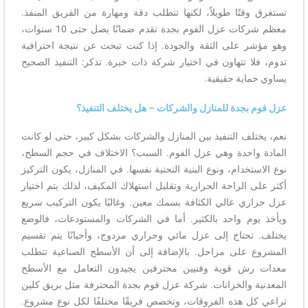
تستغرق وقتًا طويلاً، لكنها تتطلب دقة ومهارة من الفريق المنفذ.
معظم شركات عزل الفوم بجدة تقدم ضمانًا يصل حتى 10 سنوات،
وهو مؤشر على الثقة والجودة. إذا كنت تبحث عن نتيجة احترافية
تدوم، فلا تتهاون في اختيار شركة ذات خبرة. تذكر: التنفيذ الصحيح
يساوي حماية حقيقية.
عزل فوم بجدة للمنازل والشركات – هل يختلف التنفيذ؟
نعم، يختلف التنفيذ بين المنازل والشركات بشكل كبير، حتى لو كانت
المادة واحدة وهي عزل الفوم. السبب؟ الاختلاف في حجم السطح،
نوع الاستخدام، ونوع البنية التحتية نفسها. في المنازل، يكون التركيز
أكثر على الراحة الحرارية وتقليل استهلاك المكيف، لذلك يتم اختيار
عزل حراري عالي الكثافة بسمك معين. وغالبًا يكون التركيب سريع
ويأخذ يوم واحد بالكثير. أما في الشركات والمستودعات، فالوضع
يختلف. تحتاج إلى عزل مائي وحراري مزدوج، وأحيانًا يتم تقسيم
المشروع على مراحل. بالإضافة إلى أن الأسطح الصناعية تتطلب
معدات رش قوية وفنيين محترفين يجيدون التعامل مع الأسطح
المعدنية والخزانات. شركة عزل فوم بجدة المحترفة مثل بريق كلين
تراعي كل هذه الفروقات، وتخصص فريقًا مختلفًا لكل نوع مشروع.