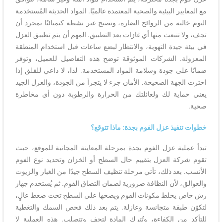
مع المعايير البيئية والصحية المعتمدة عالميًا. المواد الحديثة المُستخدمة
اليوم خالية من الروائح الضارة، وتصبح غير نشطة كيميائيًا بمجرد أن
تجف، ولا تنبعث منها أي غازات بعد التطبيق. المهم أن يتم تطبيق العزل
في بيئة جيدة التهوية، والانتظار لبضع ساعات قبل استخدام المنطقة
المعزولة. الشركات الموثوقة توضح هذه التفاصيل للعميل، وتوفر
ضمانًا على جودة وسلامة المواد المستخدمة. لذا، لا داعي للقلق إذا
اخترت الجهة الصحيحة. الأمان جزء لا يتجزأ من الجودة، والعزل الجيد
يعني حماية لك ولعائلتك من الحرارة والرطوبة دون أي مخاطرة
صحية.
خطوات تنفيذ عزل الفوم بجدة: ماذا تتوقع؟
تبدأ عملية عزل الفوم بجدة بمرحلة المعاينة المجانية للموقع، حيث
تقوم شركة العزل بتقييم حال السطح أو الخزان وتحديد نوع الفوم
الأنسب. بعد ذلك، تأتي مرحلة تنظيف السطح جيدًا من الغبار والزيوت
والعوالق، لأن النظافة ضرورية لضمان التصاق الفوم. ثم يُستخدم جهاز
رش خاص يخلط مكونات الفوم ويضخها على السطح تحت ضغط عالٍ،
لتكوّن طبقة متجانسة وعازلة. يتم بعد ذلك فحص السمك والتغطية
للتأكد من الكفاءة، وتُترك المادة لتجف وتتصلب. هذه العملية لا