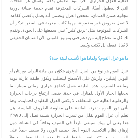
فعالية العزل الحراري. اقرأ بنود الضمان بدقة، واسأل عن الحالات
التي لا يغطيها. أيضًا، الشركات المحترفة تقدم خدمة صيانة دورية
مجانية ضمن الضمان، لتفحص العزل وتضمن أنه يعمل بأقصى كفاءة.
لا تقبل بعروض غير مضمونة، مهما كانت مغرية في السعر. تذكر أن
الشركات الموثوقة مثل “بريق كلين” تبني سمعتها على الجودة، وتقدم
لك كل ما تحتاج إليه من دعم فني وتوثيق قانوني. لأن الضمان الحقيقي
لا يُقال فقط، بل يُكتب ويُنفذ.
ما هو عزل الفوم؟ ولماذا هو الأنسب لبيئة جدة؟
عزل الفوم هو نوع من العزل الرغوي يتكوّن من مادة البولي يوريثان أو
البولي إيثيلين، ويُرشّ على الأسطح ليتصلب ويكوّن طبقة عازلة قوية
ومانعة للتسرب. هذه الطبقة تعمل كحاجز حراري ومائي ممتاز، ما
يجعلها الخيار الأول للمنازل في جدة. بفضل ارتفاع درجات الحرارة
والرطوبة العالية في المنطقة، لا يكفي العزل التقليدي لحمايتك، وهنا
يأتي دور الفوم بقدرته الفائقة على مقاومة الظروف القاسية. هل
تعلم أن عزل الفوم يقلل من تسرب الحرارة بنسبة تصل إلى 90%؟!
هذا يعني أن بيتك سيبقى بارداً في الصيف ودافئاً في الشتاء، دون
إرهاق نظام التكييف. الفوم أيضًا خفيف الوزن ولا يضيف حملاً على
المبنى، ويمنع تكوّن العفن والفطريات. كل هذه المزايا تجعل منه حلاً