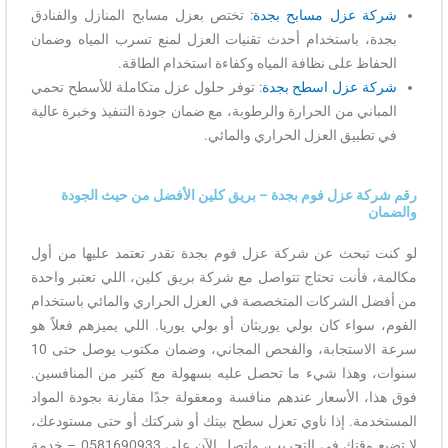
شركة عزل مسابح بجدة
: تختص بعزل مسابح المنازل والفنادق
بجدة، باستخدام أحدث تقنيات العزل لمنع تسرب المياه وضمان
الحفاظ على نظافة المياه وكفاءة استخدام الطاقة.
شركة عزل اسطح بجدة
: توفر حلول عزل متكاملة للأسطح تحمي
المباني من الحرارة والرطوبة، مع ضمان جودة التنفيذ وخبرة عالية
في تطبيق العزل الحراري والمائي.
رقم شركة عزل فوم بجدة – بريق كلين الأفضل من حيث الجودة
والضمان
لو كنت تبحث عن شركة عزل فوم بجدة تقدر تعتمد عليها من أول
مكالمة، فأنت تحتاج تتواصل مع شركة بريق كلين، اللي تعتبر واحدة
من أفضل الشركات المتخصصة في العزل الحراري والمائي باستخدام
الفوم، سواء كان بولي يوريثان أو بولي يوريا. اللي يميزهم فعلاً هو
سرعة الاستجابة، والفحص المجاني، وضمان مكتوب يوصل حتى 10
سنوات، وهذا شيء ما تحصل عليه بسهولة مع كثير من المنافسين.
فوق هذا، الأسعار عندهم منافسة ومعقولة جدًا مقارنة بجودة المواد
المستخدمة. إذا ناوي تعزل سطح بيتك أو شركتك أو حتى مستودعك،
لا تضيع وقتك في التجريب، واتصل الآن على 0581690933 – خدمة