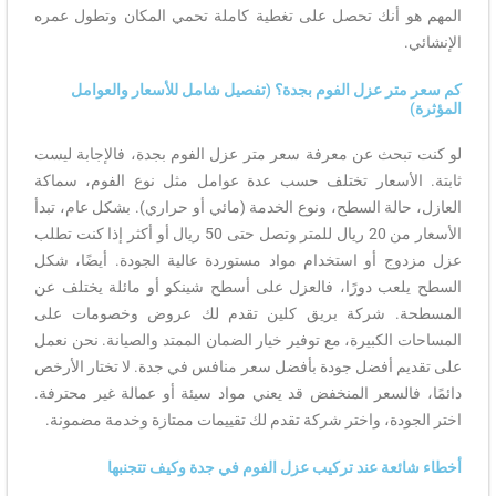
المهم هو أنك تحصل على تغطية كاملة تحمي المكان وتطول عمره
الإنشائي.
كم سعر متر عزل الفوم بجدة؟ (تفصيل شامل للأسعار والعوامل
المؤثرة)
لو كنت تبحث عن معرفة سعر متر عزل الفوم بجدة، فالإجابة ليست
ثابتة. الأسعار تختلف حسب عدة عوامل مثل نوع الفوم، سماكة
العازل، حالة السطح، ونوع الخدمة (مائي أو حراري). بشكل عام، تبدأ
الأسعار من 20 ريال للمتر وتصل حتى 50 ريال أو أكثر إذا كنت تطلب
عزل مزدوج أو استخدام مواد مستوردة عالية الجودة. أيضًا، شكل
السطح يلعب دورًا، فالعزل على أسطح شينكو أو مائلة يختلف عن
المسطحة. شركة بريق كلين تقدم لك عروض وخصومات على
المساحات الكبيرة، مع توفير خيار الضمان الممتد والصيانة. نحن نعمل
على تقديم أفضل جودة بأفضل سعر منافس في جدة. لا تختار الأرخص
دائمًا، فالسعر المنخفض قد يعني مواد سيئة أو عمالة غير محترفة.
اختر الجودة، واختر شركة تقدم لك تقييمات ممتازة وخدمة مضمونة.
أخطاء شائعة عند تركيب عزل الفوم في جدة وكيف تتجنبها