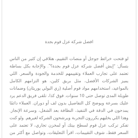
افضل شركة عزل فوم بجدة
لو فتحت خرائط جوجل أو منصات التقييم، هتلاقي إن كثير من الناس
بتسأل: “إيش أفضل شركة عزل فوم بجدة؟”. والإجابة بكل بساطة
تعتمد على تجارب العملاء وتقييمهم للخدمة والجودة والسعر. اللي
يميز الشركات الأفضل، مثل بريق كلين، هو التزامهم الكامل
بالمواعيد، استخدامهم مواد فوم أصلية (زي البولي يوريثان) وضمانات
طويلة المدى توصل حتى 10 سنوات. فوق كذا، تلقى فريق الدعم يرد
عليك بسرعة ويوضح كل التفاصيل بدون لف أو دوران. العملاء دائمًا
يمدحون في الدقة في التنفيذ، النظافة بعد الشغل، وسرعة الإنجاز.
وهذا اللي يخليهم يكررون التجربة ويرشحون الشركة لغيرهم. ولو كنت
تفكر تركب عزل فوم لسطح بيتك أو لمخزن تجاري، لا تعتمد على
السعر فقط، شوف التقييمات، اقرأ التعليقات، وتواصل مع أكثر من