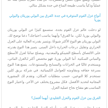
عملياً وذكياً يناسب طبيعة المناخ في جدة بشكل مثالي.
أنواع عزل الفوم المتوفرة في جدة: الفرق بين البولي يوريثان والبولي
يوريا
لو دخلت عالم عزل الفوم بجدة، ستسمع كثيرًا عن البولي يوريثان
والبولي يوريا. لكن، ما الفرق؟ وأيهما يناسب احتياجك؟ دعنا نوضح لك.
البولي يوريثان هو النوع الأكثر شيوعًا، ويتميز بقدرته العالية على العزل
الحراري وتقليل درجات الحرارة داخل المبنى. يتميز هذا النوع بقدرته
على الالتصاق بأسطح الشينكو والمعدنية، ويصلح تمامًا لعزل الأسطح
والمباني السكنية. أما البولي يوريا، فهو مخصص أكثر لـالعزل المائي،
ويستخدم غالبًا في الخزانات والمسابح والمستودعات. يتمتع هذا النوع
بسرعة جفافه ومقاومته للعوامل الكيميائية. في شركة بريق كلين
نستخدم كلا النوعين، حسب متطلبات المكان، ونقدم لك المشورة
المجانية لتحديد الأفضل. فكل مشروع يختلف عن الآخر، واختيار النوع
المناسب هو مفتاح نجاح عملية العزل.
الفرق بين عزل الفوم والعزل التقليدي: أيهما أفضل؟
عندما تقارن بين عزل الفوم وأنواع العزل التقليدي مثل الصوف