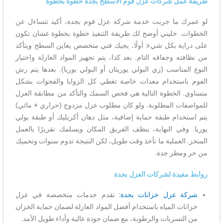
طريقة عمل شركات عزل فوم الأسطح بجدة خطوة بخطوة
لو عمرك ما جربت خدمة شركة عزل فوم بجدة، أكيد تتساءل عن
الخطوات. خليني أوضح لك طريقة التنفيذ خطوة بخطوة عشان تكون
على دراية بكل شيء: أولًا، يجيك فني متخصص يعاين السطح ويتأكد
من نظافته وجفافه التام. بعد كذا، يتم تجهيز المواد العازلة واختيار
النوع المناسب (زي البولي يوريثان أو البولي يوريا). بعدها يتم رش
الفوم باستخدام معدات خاصة تغطي كل الزوايا والفجوات بشكل
متساوي. الخطوة التالية هي فحص السمك والتأكد من مطابقة العزل
للمواصفات المطلوبة. ولو كان مطلوب عزل مزدوج (حراري + مائي)
يتم استخدام طبقة حماية إضافية، مثل دهان أكريليك أو طبقة بولي
يوريا. وفي النهاية، ينظف الفريق المكان ويسلمك تقريرًا بالعمل
المنجز. العملية ما تأخذ وقت طويل، لكن النتيجة تدوم سنوات وتحميك
من حر ومطر جدة.
روابط مفيدة لشركات العزل بجدة
شركة عزل خزانات بجدة
: تقدم خدمات متخصصة في عزل
خزانات المياه باستخدام أفضل المواد العازلة لضمان حماية الخزان
من التسربات والرطوبة، مع ضمان جودة عالية وأداء طويل الأمد.