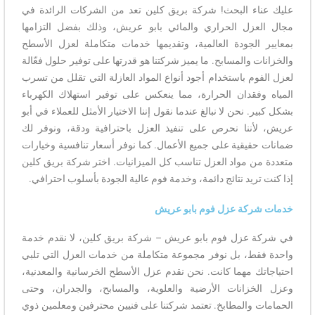
عليك عناء البحث! شركة بريق كلين تعد من الشركات الرائدة في
مجال العزل الحراري والمائي بابو عريش، وذلك بفضل التزامها
بمعايير الجودة العالمية، وتقديمها خدمات متكاملة لعزل الأسطح
والخزانات والمسابح. ما يميز شركتنا هو قدرتها على توفير حلول فعّالة
لعزل الفوم باستخدام أجود أنواع المواد العازلة التي تقلل من تسرب
المياه وفقدان الحرارة، مما ينعكس على توفير استهلاك الكهرباء
بشكل كبير. نحن لا نبالغ عندما نقول إننا الاختيار الأمثل للعملاء في أبو
عريش، لأننا نحرص على تنفيذ العزل باحترافية ودقة، ونوفر لك
ضمانات حقيقية على جميع الأعمال. كما نوفر أسعار تنافسية وخيارات
متعددة من مواد العزل تناسب كل الميزانيات. اختر شركة بريق كلين
إذا كنت تريد نتائج دائمة، وخدمة فوم عالية الجودة بأسلوب احترافي.
خدمات شركة عزل فوم بابو عريش
في شركة عزل فوم بابو عريش – شركة بريق كلين، لا نقدم خدمة
واحدة فقط، بل نوفر مجموعة متكاملة من خدمات العزل التي تلبي
احتياجاتك مهما كانت. نحن نقدم عزل الأسطح الخرسانية والمعدنية،
وعزل الخزانات الأرضية والعلوية، والمسابح، والجدران، وحتى
الحمامات والمطابخ. تعتمد شركتنا على فنيين محترفين ومعلمين ذوي