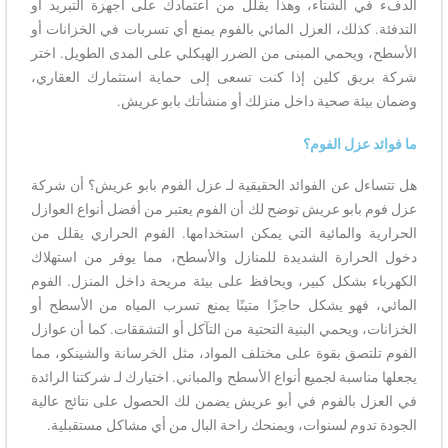
الدفء في الشتاء، وهذا يقلل من اعتمادك على أجهزة التبريد أو
التدفئة. كذلك، العزل المائي بالفوم يمنع أي تسربات في الخزانات أو
الأسطح، ويحمي المبنى من الضرر الهيكلي على المدى الطويل. اختر
شركة بريق كلين إذا كنت تسعى إلى حماية استثمارك العقاري،
وضمان بيئة صحية داخل منزلك أو منشأتك بابو عريش.
ما فوائد عزل الفوم؟
هل تتساءل عن الفوائد الحقيقية لـ عزل الفوم بابو عريش؟ أن شركة
عزل فوم بابو عريش توضح لك أن الفوم يعتبر من أفضل أنواع العوازل
الحرارية والمائية التي يمكن استخدامها. الفوم الحراري يقلل من
دخول الحرارة الشديدة للمنازل والأسطح، مما يوفر من استهلاك
الكهرباء بشكل كبير، ويحافظ على بيئة مريحة داخل المنزل. الفوم
المائي، فهو يشكل حاجزًا متينًا يمنع تسرب المياه من الأسطح أو
الخزانات، ويحمي البنية التحتية من التآكل أو التشققات. كما أن عوازل
الفوم تلتصق بقوة على مختلف المواد، مثل الخرسانة والشينكو، مما
يجعلها مناسبة لجميع أنواع الأسطح والمباني. اختيارك لـ شركتنا الرائدة
في العزل بالفوم في أبو عريش يضمن لك الحصول على نتائج عالية
الجودة تدوم لسنوات، ويمنحك راحة البال من أي مشاكل مستقبلية.