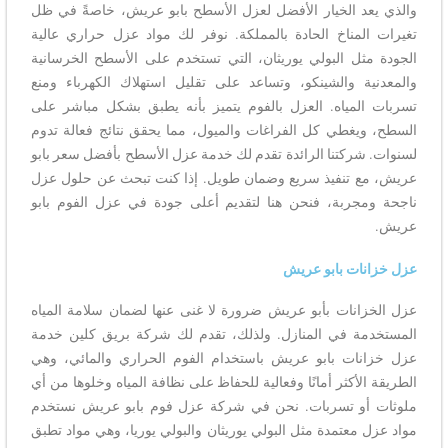
والذي يعد الخيار الأفضل لعزل الأسطح بابو عريش، خاصةً في ظل
تغيرات المناخ الحادة بالمملكة. نوفر لك مواد عزل حراري عالية
الجودة مثل البولي يوريثان، التي تستخدم على الأسطح الخرسانية
والمعدنية والشينكو، وتساعد على تقليل استهلاك الكهرباء ومنع
تسربات المياه. العزل بالفوم يتميز بأنه يطبق بشكل مباشر على
السطح، ويغطي كل الفراغات والميول، مما يحقق نتائج فعالة تدوم
لسنوات. شركتنا الرائدة تقدم لك خدمة عزل الأسطح بأفضل سعر بابو
عريش، مع تنفيذ سريع وضمان طويل. إذا كنت تبحث عن حلول عزل
ناجحة ومجربة، فنحن هنا لتقديم أعلى جودة في عزل الفوم بابو
عريش.
عزل خزانات بابو عريش
عزل الخزانات بأبو عريش ضرورة لا غنى عنها لضمان سلامة المياه
المستخدمة في المنازل. ولذلك، تقدم لك شركة بريق كلين خدمة
عزل خزانات بابو عريش باستخدام الفوم الحراري والمائي، وهي
الطريقة الأكثر أمانًا وفعالية للحفاظ على نظافة المياه وخلوها من أي
ملوثات أو تسربات. نحن في شركة عزل فوم بابو عريش نستخدم
مواد عزل معتمدة مثل البولي يوريثان والبولي يوريا، وهي مواد تطبق