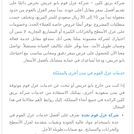
شركة بريق كلين – شركة عزل فوم بابو عريش نحرص دائمًا على
تقديم أفضل سعر مقابل أعلى جودة. يبدأ سعر العزل بالفوم من حدود
معقولة تبدأ من 10 إلى 30 ريال سعودي للمتر المربع، وتختلف حسب
متطلبات المشروع. نوفر أيضًا عروض خاصة للعملاء الجدد، وخصومات
على عزل الأسطح والخزانات الكبيرة أو المشاريع التجارية. لا تنس أن
اختيارك لشركة مضمونة مثلنا يعني أنك ستدفع مقابل خدمة فعالة
وضمان طويل الأمد، مما يوفّر عليك تكاليف الصيانة مستقبلاً. تواصل
معنا الآن للحصول على عرض سعر دقيق ومجاني يتناسب مع احتياجك
بابو عريش، ودعنا نُساعدك في حماية منشأتك بأفضل الأسعار.
خدمات عزل الفوم في مدن أخرى بالمملكة
إذا كنت من خارج بابو عريش أو تبحث عن خدمات عزل فوم موثوقة
في مدن سعودية أخرى، يمكنك الاستفادة من خدمات شركة بريق
كلين الرائدة في جميع أنحاء المملكة. إليك روابط لأهم مقالاتنا في هذا
المجال:
شركة عزل فوم بجدة
: تعرف على أفضل خدمات عزل الفوم في
جدة باستخدام مواد عالية الجودة وتقنيات متقدمة لعزل الأسطح
والخزانات والمسابح، مع ضمانات طويلة الأجل.