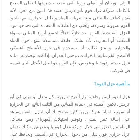
البولي يوريثان أو البولي يوريا التي تتمدد بعد رشها لتغطي السطح
بالكامل. شركة عزل فوم بابو عريش تعتمد هذا النوع من العزل لأنه
يقدم كفاءة عالية في منع تسربات المياه وتقليل الحرارة. يتم تطبيق
الفوم بسهولة وسرعة، ويُغني عن الطبقات المتعددة التي تحتاجها مواد
العزل التقليدية. الفوم يعد عازلًا فعالًا لجميع أنواع المباني، سواء
السكنية أو التجارية، لأنه يشكل طبقة متماسكة تمنع دخول المياه
والحرارة. ويتميز كذلك بأنه يستخدم في عزل الأسطح الشينكو،
الأسطح الخرسانية، الخزانات، وحتى الجدران. إذا كنت تبحث عن مادة
عزل حديثة وقوية بابو عريش، فإن الفوم هو الحل الأمثل الذي نقدمه
في شركتنا.
ما أهمية عزل الفوم؟
عزل الفوم ليس رفاهية، بل أصبح ضرورة لكل منزل أو مبنى في أبو
عريش. تكمن أهميته في حماية المباني من التلف الناتج عن الحرارة
أو تسرب المياه. شركة بريق كلين توضح لك أن العزل بالفوم يساعد
على إطالة عمر المبنى، وتوفير استهلاك الكهرباء، ومنع مشاكل
الرطوبة والعفن. من خلال شركة عزل فوم بابو عريش يمكنك ضمان
عزل حراري قوي يقلل من دخول الحرارة في الصيف ويحافظ على