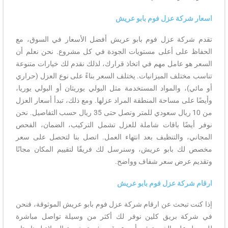
اسعار شركة عزل فوم بابو عريش
تقدم شركة عزل فوم بابو عريش أفضل الأسعار في السوق، مع
الحفاظ على أعلى مستويات الجودة في كل مشروع. نحن نعلم أن
السعر هو عامل مهم في اتخاذ قرارك، لذلك نقدم لك خيارات متنوعة
تناسب مختلف الميزانيات. يختلف السعر بناءً على نوع العزل (حراري
أو مائي)، والمواد المستخدمة مثل البولي يوريثان أو البولي يوريا،
وأيضًا على مساحة المنطقة المراد عزلها. ومع ذلك، تبدأ أسعار العزل
من 10 ريال سعودي للمتر وتصل حتى 35 ريال حسب التفاصيل. نحن
نوفر أيضًا باقات شاملة للعزل تشمل التركيب، الضمان، الفحص
المجاني، والتنظيف بعد انتهاء العمل. اتصل بنا لتحصل على سعر
مخصص لك بابو عريش، وسنرسل لك فريقًا لتقييم المكان مجانًا
وتقديم عرض سعر شفاف وواضح.
ارقام شركة عزل فوم بابو عريش
إذا كنت تبحث عن ارقام شركة عزل فوم بابو عريش الموثوقة، فنحن
في شركة بريق كلين نوفر لك أكثر من وسيلة تواصل مباشرة