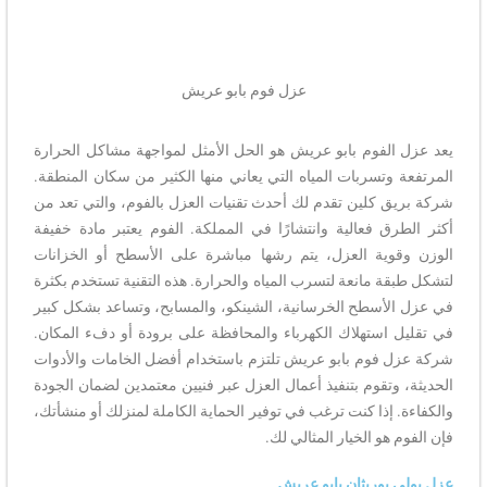
عزل فوم بابو عريش
يعد عزل الفوم بابو عريش هو الحل الأمثل لمواجهة مشاكل الحرارة
المرتفعة وتسربات المياه التي يعاني منها الكثير من سكان المنطقة.
شركة بريق كلين تقدم لك أحدث تقنيات العزل بالفوم، والتي تعد من
أكثر الطرق فعالية وانتشارًا في المملكة. الفوم يعتبر مادة خفيفة
الوزن وقوية العزل، يتم رشها مباشرة على الأسطح أو الخزانات
لتشكل طبقة مانعة لتسرب المياه والحرارة. هذه التقنية تستخدم بكثرة
في عزل الأسطح الخرسانية، الشينكو، والمسابح، وتساعد بشكل كبير
في تقليل استهلاك الكهرباء والمحافظة على برودة أو دفء المكان.
شركة عزل فوم بابو عريش تلتزم باستخدام أفضل الخامات والأدوات
الحديثة، وتقوم بتنفيذ أعمال العزل عبر فنيين معتمدين لضمان الجودة
والكفاءة. إذا كنت ترغب في توفير الحماية الكاملة لمنزلك أو منشأتك،
فإن الفوم هو الخيار المثالي لك.
عزل بولي يوريثان بابو عريش