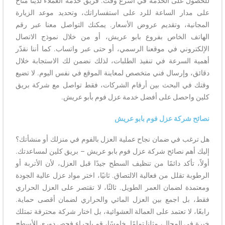
للحصول على الخدمة في أسرع وقت. فريق خدمة العملاء لدينا متاح
على مدار الساعة للرد على استفساراتك، وتحديد موعد الزيارة
المجانية، وتقديم عروض الأسعار. يمكنك التواصل معنا عبر رقم
الهاتف الخاص بفروع بابو عريش، أو من خلال نموذج الاتصال
الإلكتروني في موقعنا الرسمي، أو حتى عبر واتساب. كما أننا نقدّر
أهمية السرعة في تنفيذ الطلبات، لذلك نضمن لك الاستجابة خلال
دقائق، وإرسال فني متخصص لمعاينة الموقع في نفس اليوم. لا تضيع
وقتك في البحث بين أرقام الشركات، فقط تواصل مع شركة بريق
كلين واحصل على أفضل خدمة عزل فوم بأبو عريش.
نصائح شركة عزل فوم بابو عريش
هل ترغب في ضمان نجاح عملية العزل بالفوم في منزلك أو منشأتك؟
إليك أهم نصائح شركة عزل فوم بابو عريش – بريق كلين لمساعدتك.
أولاً، تأكد دائمًا من تنظيف السطح جيدًا قبل العزل، لأن الأتربة أو
الرطوبة تقلل من فعالية الالتصاق. ثانيًا، اختر مواد عزل عالية الجودة
ومعتمدة لضمان العمر الطويل. ثالثًا، لا تقتصر على العزل الحراري
فقط، بل اجمع بين العزل المائي والحراري لضمان أقصى حماية.
رابعًا، لا تعتمد على العمالة العشوائية، بل اختار شركة محترفة تمتلك
خبرة في المجال، مثلنا تمامًا. خامسًا، قم بإجراء فحص دوري للأسطح