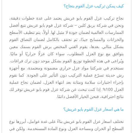
كيف يمكن تركيب عزل الفوم بنجاح؟
نجاح تركيب عزل الفوم بابو عريش يعتمد على عدة خطوات دقيقة،
ونحن في شركة بريق كلين – شركة عزل فوم بابو عريش نتبع أفضل
الممارسات العالمية لضمان جودة لا مثيل لها. أولاً، يتم تنظيف الأسطح
والخزانات والمسابح جيدًا، ثم تجفف بالكامل لضمان التصاق الفوم
بشكل مثالي. بعدها، يقوم الفني المختص برش الفوم بسمك معين
يتوافق مع نوع العزل المطلوب، سواء كان عزلًا حراريًا أو مائيًا.
ويُراعى في هذه الخطوة توزيع الفوم بشكل موحد دون ترك فراغات.
نستخدم في شركتنا مواد عزل حراري مضمونة ومعتمدة، مع أجهزة
رش حديثة تسرّع عملية التركيب دون التأثير على الجودة. كما نقوم
بإجراء اختبارات سلامة ومتانة بعد انتهاء العزل، لضمان نجاح عملية
العزل 100%. إذا كنت تبحث عن شركة عزل فوم بابو عريش توفر لك
نتائج احترافية، فنحن الخيار الأفضل دائمًا.
ما هي اسعار عزل الفوم بابو عريش؟
تختلف اسعار عزل الفوم بابو عريش بناءً على عدة عوامل، أبرزها نوع
السطح أو الخزان ومساحة العزل ونوع المادة المستخدمة. ولكن في