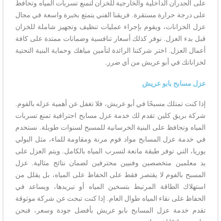
على الجدران الداخلية والخارجية للخزان لتمنع تسربات المياه وتحافظ
على درجة حرارة مستقرة. فريقنا الفني يتمتع بخبرة واسعة في مجال
عزل الخزانات، ويقوم بإجراء عمليات تنظيف وتجهيز شاملة للخزان
قبل بدء العزل. نوفر كذلك أسعار تنافسية وضمانات ممتدة على كافة
أعمال العزل. اختر شركتنا الرائدة لتأمين مياهك وحماية البنية التحتية
لخزاناتك في أبو عريش من أي ضرر.
عزل مسابح بابو عريش
إذا كنت تمتلك مسبحًا في أبو عريش، فلا تغفل عن أهمية عزله بالفوم.
شركة بريق كلين تقدم لك خدمة عزل مسابح احترافية تمنع تسربات
المياه وتحافظ على البنية الخرسانية للمسبح لسنوات طويلة. نستخدم
في خدمة عزل المسابح مواد فوم مرنة ومقاومة للماء، مثل البولي
يوريا، التي توفر طبقة مانعة لتسرب المياه بالكامل. ويتم العزل على
يد معلمين متخصصين وفنيين محترفين لضمان نتائج مثالية. عزل
المسبح بالفوم لا يقتصر فقط على الحفاظ على المياه، بل يقلل من
استهلاك الطاقة المرتبط بتسخين المياه أو تبريدها، ويساعد في
الحفاظ على نقاء المياه طوال العام. إذا كنت تبحث عن شركة موثوقة
تقدم خدمة عزل المسابح بابو عريش بأفضل جودة وسعر، فنحن