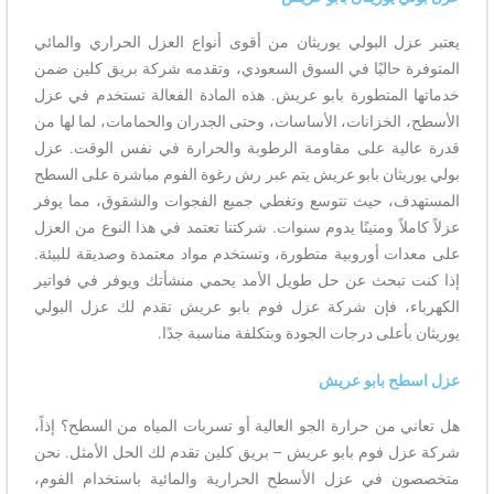
يعتبر عزل البولي يوريثان من أقوى أنواع العزل الحراري والمائي
المتوفرة حاليًا في السوق السعودي، وتقدمه شركة بريق كلين ضمن
خدماتها المتطورة بابو عريش. هذه المادة الفعالة تستخدم في عزل
الأسطح، الخزانات، الأساسات، وحتى الجدران والحمامات، لما لها من
قدرة عالية على مقاومة الرطوبة والحرارة في نفس الوقت. عزل
بولي يوريثان بابو عريش يتم عبر رش رغوة الفوم مباشرة على السطح
المستهدف، حيث تتوسع وتغطي جميع الفجوات والشقوق، مما يوفر
عزلاً كاملاً ومتينًا يدوم سنوات. شركتنا تعتمد في هذا النوع من العزل
على معدات أوروبية متطورة، وتستخدم مواد معتمدة وصديقة للبيئة.
إذا كنت تبحث عن حل طويل الأمد يحمي منشأتك ويوفر في فواتير
الكهرباء، فإن شركة عزل فوم بابو عريش تقدم لك عزل البولي
يوريثان بأعلى درجات الجودة وبتكلفة مناسبة جدًا.
عزل اسطح بابو عريش
هل تعاني من حرارة الجو العالية أو تسربات المياه من السطح؟ إذاً،
شركة عزل فوم بابو عريش – بريق كلين تقدم لك الحل الأمثل. نحن
متخصصون في عزل الأسطح الحرارية والمائية باستخدام الفوم،