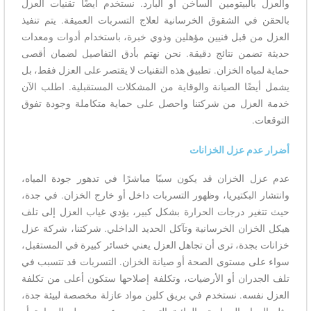
والعزل بالبيتومين الساخن أو البارد. نستخدم أيضًا تقنيات العزل
بالحقن في الشقوق الخرسانية لعلاج التسربات العميقة. يتم تنفيذ
العزل من قبل فنيين مؤهلين وذوي خبرة، باستخدام أدوات ومعدات
حديثة تضمن نتائج دقيقة. نحن نهتم بأدق التفاصيل لضمان أقصى
حماية لمياه الخزان. تطبيق هذه التقنيات لا يقتصر على العزل فقط، بل
يشمل أيضًا الصيانة والوقاية من المشكلات المستقبلية. اطلب الآن
خدمة العزل من شركتنا واحصل على حماية متكاملة وجودة تفوق
التوقعات.
أضرار عدم عزل الخزانات
عدم عزل الخزان قد يكون سببًا مباشرًا في تدهور جودة المياه،
وانتشار البكتيريا، وظهور التسربات داخل أو خارج الخزان. في جدة،
حيث تتغير درجات الحرارة بشكل كبير، يؤدي غياب العزل إلى تلف
هيكل الخزان الخرسانية وتآكل الحديد الداخلي. شركتنا، شركة عزل
خزانات بجدة، ترى أن تجاهل العزل يعني خسائر كبيرة في المستقبل،
سواء على مستوى الصحة أو صيانة الخزان. التسربات قد تتسبب في
تلف الجدران أو الأرضيات، وتكلفة إصلاحها ستكون أعلى من تكلفة
العزل نفسه. نستخدم في بريق كلين مواد عازلة مخصصة لبيئة جدة،