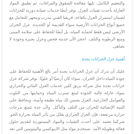
والتعقيم الكامل، تليها معالجة الشقوق والفراغات، ثم تطبيق المواد
العازلة بأحدث تقنيات العزل. نوفر أيضًا خدمات صيانة دورية للخزانات
لضمان استمرار العزل بكفاءة. فريقنا الفني مدرب ومجهز للتعامل مع
جميع أنواع الخزانات الأرضية سواء القديمة أو الجديدة. عزل الخزان
الأرضي ليس فقط لحماية المياه، بل أيضًا للحفاظ على سلامة المبنى
ومنع الرطوبة والتلف. احجز الآن خدمة فحص وعزل بخبرة وجودة لا
تضاهى.
أهمية عزل الخزانات بجدة
عليك أن تدرك أن عزل الخزانات بجدة أمر بالغ الأهمية للحفاظ على
جودة المياه داخل الخزان، سواء كان أرضيًا أو علويًا. توفر شركة عزل
خزانات بجدة مثل شركة بريق كلين خدمات العزل المائي والحراري
بمواد عازلة عالية الجودة لمنع تسرب المياه وحمايتها من التلوث
والعوامل الخارجية. العزل يضمن لك مياه نظيفة وآمنة، ويحافظ على
البنية الإنشائية للخزان من التلف والتآكل. ولأن جدة تتمتع بدرجات
حرارة مرتفعة، فإن العزل الحراري يقلل من تأثر المياه بحرارة الجو.
شركتنا تعتمد على أحدث التقنيات والمواد المستوردة لتقديم حلول
فعالة وطويلة الأمد. نستخدم مواد مثل الايبوكسي والبيتومين التي تعد