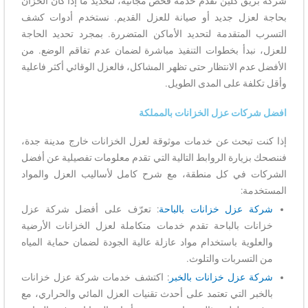
شركة بريق كلين تقدم خدمة فحص مجانية، لتحديد ما إذا كان الخزان
بحاجة لعزل جديد أو صيانة للعزل القديم. نستخدم أدوات كشف
التسرب المتقدمة لتحديد الأماكن المتضررة. بمجرد تحديد الحاجة
للعزل، نبدأ بخطوات التنفيذ مباشرة لضمان عدم تفاقم الوضع. من
الأفضل عدم الانتظار حتى تظهر المشاكل، فالعزل الوقائي أكثر فاعلية
وأقل تكلفة على المدى الطويل.
افضل شركات عزل الخزانات بالمملكة
إذا كنت تبحث عن خدمات موثوقة لعزل الخزانات خارج مدينة جدة،
فننصحك بزيارة الروابط التالية التي تقدم معلومات تفصيلية عن أفضل
الشركات في كل منطقة، مع شرح كامل لأساليب العزل والمواد
المستخدمة:
شركة عزل خزانات بالباحة
: تعرّف على أفضل شركة عزل
خزانات بالباحة تقدم خدمات متكاملة لعزل الخزانات الأرضية
والعلوية باستخدام مواد عازلة عالية الجودة لضمان حماية المياه
من التسربات والتلوث.
شركة عزل خزانات بالخبر
: اكتشف خدمات شركة عزل خزانات
بالخبر التي تعتمد على أحدث تقنيات العزل المائي والحراري، مع