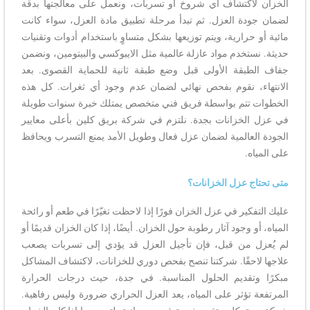
الخزان لاكتشاف أي شروخ أو تسربات، ونعمل على معالجتها بدقة
لضمان جودة العزل. ثم تبدأ مرحلة تطبيق مادة العزل، سواء كانت
مائية أو حرارية، ويتم توزيعها بشكل متساوٍ باستخدام أدوات وتقنيات
حديثة. نستخدم مواد عازلة عالمية مثل الايبوكسي والبيتومين، ونضمن
جفاف الطبقة الأولى قبل وضع طبقة ثانية للحماية القصوى. بعد
الانتهاء، نقوم بفحص نهائي لضمان عدم وجود أي ثغرات. كل هذه
الخطوات تتم بواسطة فريق فني متخصص يمتلك خبرة سنوات طويلة
في عزل الخزانات بجدة. نلتزم في شركة بريق كلين بأعلى معايير
الجودة العالمية لضمان عزل فعال وطويل الأمد يمنع التسرب ويحافظ
على المياه.
متى تحتاج عزل الخزانات؟
عليك التفكير في عزل الخزان فورًا إذا لاحظت تغيّرًا في طعم أو رائحة
المياه، أو وجود آثار رطوبة حول الخزان. أيضًا، إذا كان الخزان قديمًا أو
لم يُعزل من قبل، فإن تأجيل العزل قد يؤدي إلى تسربات يصعب
علاجها لاحقًا. شركتنا تنصح بفحص دوري للخزانات، لاكتشاف المشاكل
مبكرًا وتقديم الحلول المناسبة. في جدة، حيث درجات الحرارة
المرتفعة تؤثر على المياه، يعد العزل الحراري ضرورة وليس رفاهية.