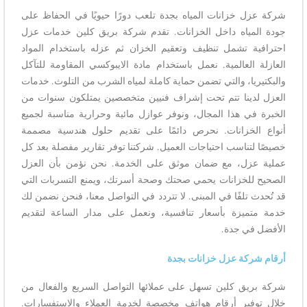
شركة عزل خزانات المياه بجدة تلعب دورًا حيويًا في الحفاظ على
جودة المياه داخل الخزانات.
تقدم
شركة بريق كلين خدمات عزل
احترافية تشمل تنظيف وتعقيم الخزان ثم عزله باستخدام المواد
العازلة العالمية. نعمل باستخدام مادة الايبوكسي المقاومة للتآكل
والبكتيريا، والتي تضمن حماية كاملة لمياه الشرب من التلوث. خدمات
العزل لدينا تتم تحت إشراف فنيين متخصصين يمتلكون سنوات من
الخبرة في هذا المجال، ونوفر عوازل مائية وحرارية مناسبة لجميع
أنواع الخزانات. نحرص دائمًا على تقديم حلول هندسية مصممة
خصيصًا لتناسب احتياجات العميل. شركتنا توفر تقارير مفصلة بعد كل
عملية عزل، مع ضمان موثق على الخدمة. نحن نؤمن بأن العزل
الصحيح للخزانات يحمي صحتك وصحة أسرتك، ويمنع التسربات التي
قد تُحدث تلفًا في المبنى. لا تتردد في التواصل معنا، فنحن نضمن لك
خدمة متميزة بأسعار تنافسية، ونعمل على مدار الساعة لتقديم
الأفضل في جدة.
أرقام شركة عزل خزانات بجدة
شركة بريق كلين تسهل على عملائها التواصل السريع والفعال من
خلال توفير أرقام هواتف مخصصة لخدمة العملاء والاستفسارات.