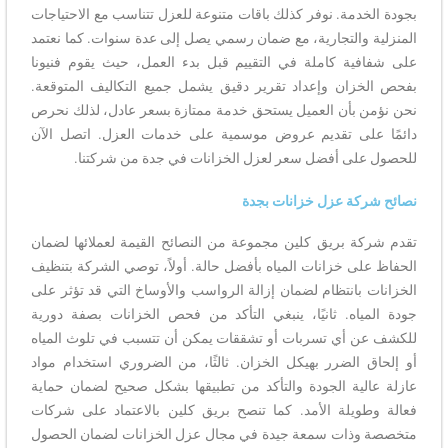
بجودة الخدمة. نوفر كذلك باقات متنوعة للعزل تتناسب مع الاحتياجات
المنزلية والتجارية، مع ضمان رسمي يصل إلى عدة سنوات. كما نعتمد
على شفافية كاملة في التقييم قبل بدء العمل، حيث يقوم فنيونا
بفحص الخزان وإعداد تقرير دقيق يشمل جميع التكاليف المتوقعة.
نحن نؤمن بأن العميل يستحق خدمة ممتازة بسعر عادل، لذلك نحرص
دائمًا على تقديم عروض موسمية على خدمات العزل. اتصل الآن
للحصول على أفضل سعر لعزل الخزانات في جدة من شركتنا.
نصائح شركة عزل خزانات بجدة
تقدم شركة بريق كلين مجموعة من النصائح القيمة لعملائها لضمان
الحفاظ على خزانات المياه بأفضل حالة. أولاً، توصي الشركة بتنظيف
الخزانات بانتظام لضمان إزالة الرواسب والأوساخ التي قد تؤثر على
جودة المياه. ثانيًا، ينبغي التأكد من فحص الخزانات بصفة دورية
للكشف عن أي تسربات أو تشققات يمكن أن تتسبب في تلوث المياه
أو إلحاق الضرر بهيكل الخزان. ثالثًا، من الضروري استخدام مواد
عازلة عالية الجودة والتأكد من تطبيقها بشكل صحيح لضمان حماية
فعالة وطويلة الأمد. كما تنصح بريق كلين بالاعتماد على شركات
متخصصة وذات سمعة جيدة في مجال عزل الخزانات لضمان الحصول