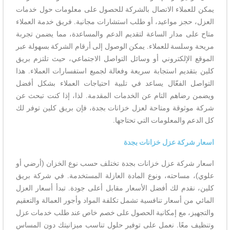
يمكن للعملاء الاتصال بالشركة للحصول على معلومات حول خدمات
العزل، حجز مواعيد، أو طلب استشارات مجانية. فريق خدمة العملاء
متاح على مدار الساعة لتقديم الدعم والمساعدة، مما يضمن تجربة
مريحة وسلسة للعملاء. يمكن الوصول إلى أرقام الشركة بسهولة عبر
الموقع الإلكتروني أو وسائل التواصل الاجتماعي، حيث تلتزم بريق
كلين بتقديم استجابة سريعة وفعالة لجميع استفسارات العملاء. هذا
التواصل الفعّال يساعد في تلبية احتياجات العملاء بشكل أفضل
ويضمن رضاهم التام عن الخدمات المقدمة. لذا، إذا كنت تبحث عن
شركة موثوقة ومتاحة لعزل خزانات بجدة، فإن بريق كلين توفر لك
كل الدعم والمعلومات التي تحتاجها.
اسعار شركة عزل خزانات بجدة
اسعار شركة عزل خزانات بجدة تختلف حسب نوع الخزان (أرضي أو
علوي)، مساحته، ونوع المادة العازلة المستخدمة. في شركة بريق
كلين، نقدم لك أفضل الأسعار مقابل أعلى جودة. تبدأ أسعار العزل
المائي من أسعار تنافسية تشمل تكلفة المواد وأجور العمالة والتعقيم
والتجهيز، مع إمكانية الحصول على خصم خاص عند طلب خدمات عزل
وتنظيف معًا. نعمل على توفير حلول تناسب ميزانيتك دون المساس