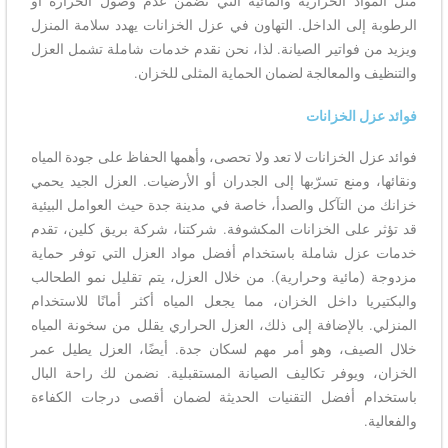
مثل المواد الحرارية والمائية التي تضمن عدم وصول الحرارة أو
الرطوبة إلى الداخل. التهاون في عزل الخزانات يهدد سلامة المنزل
ويزيد من فواتير الصيانة. لذا، نحن نقدم خدمات شاملة تشمل العزل
والتنظيف والمعالجة لضمان الحماية المثلى للخزان.
فوائد عزل الخزانات
فوائد عزل الخزانات لا تعد ولا تحصى، وأهمها الحفاظ على جودة المياه
ونقائها، ومنع تسرّبها إلى الجدران أو الأرضيات. العزل الجيد يحمي
خزانك من التآكل والصدأ، خاصة في مدينة جدة حيث العوامل البيئية
قد تؤثر على الخزانات المكشوفة. شركتنا، شركة بريق كلين، تقدم
خدمات عزل شاملة باستخدام أفضل مواد العزل التي توفر حماية
مزدوجة (مائية وحرارية). من خلال العزل، يتم تقليل نمو الطحالب
والبكتيريا داخل الخزان، مما يجعل المياه أكثر أمانًا للاستخدام
المنزلي. بالإضافة إلى ذلك، العزل الحراري يقلل من سخونة المياه
خلال الصيف، وهو أمر مهم لسكان جدة. أيضًا، العزل يطيل عمر
الخزان، ويوفر تكاليف الصيانة المستقبلية. نضمن لك راحة البال
باستخدام أفضل التقنيات الحديثة لضمان أقصى درجات الكفاءة
والفعالية.