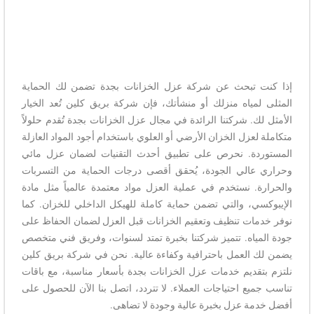
إذا كنت تبحث عن شركة عزل الخزانات بجدة تضمن لك الحماية
المثلى لمياه منزلك أو منشأتك، فإن شركة بريق كلين تُعد الخيار
الأمثل لك. شركتنا الرائدة في مجال عزل الخزانات بجدة تُقدم حلولاً
متكاملة لعزل الخزان الأرضي أو العلوي باستخدام أجود المواد العازلة
المستوردة. نحرص على تطبيق أحدث التقنيات لضمان عزل مائي
وحراري عالي الجودة، يُحقق أقصى درجات الحماية من التسربات
والحرارة. نستخدم في عملية العزل مواد معتمدة عالمياً مثل مادة
الإيبوكسي، والتي تضمن حماية كاملة للهيكل الداخلي للخزان. كما
نوفر خدمات تنظيف وتعقيم الخزانات قبل العزل لضمان الحفاظ على
جودة المياه. تتميز شركتنا بخبرة تمتد لسنوات، وفريق فني متخصص
يضمن لك العمل باحترافية وكفاءة عالية. نحن في شركة بريق كلين
نلتزم بتقديم خدمات عزل الخزانات بجدة بأسعار مناسبة، مع باقات
تناسب جميع احتياجات العملاء. لا تتردد، اتصل بنا الآن للحصول على
أفضل خدمة عزل بخبرة عالية وجودة لا تضاهى.