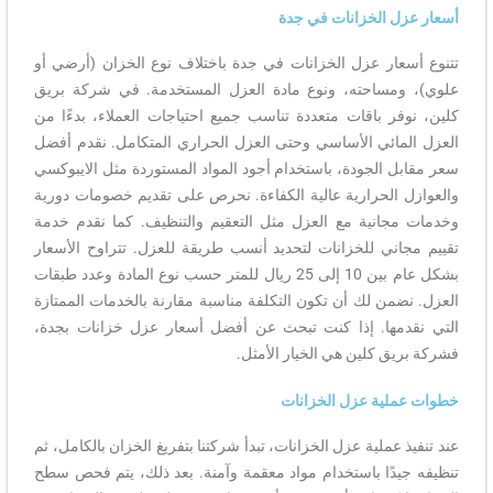
أسعار عزل الخزانات في جدة
تتنوع أسعار عزل الخزانات في جدة باختلاف نوع الخزان (أرضي أو
علوي)، ومساحته، ونوع مادة العزل المستخدمة. في شركة بريق
كلين، نوفر باقات متعددة تناسب جميع احتياجات العملاء، بدءًا من
العزل المائي الأساسي وحتى العزل الحراري المتكامل. نقدم أفضل
سعر مقابل الجودة، باستخدام أجود المواد المستوردة مثل الايبوكسي
والعوازل الحرارية عالية الكفاءة. نحرص على تقديم خصومات دورية
وخدمات مجانية مع العزل مثل التعقيم والتنظيف. كما نقدم خدمة
تقييم مجاني للخزانات لتحديد أنسب طريقة للعزل. تتراوح الأسعار
بشكل عام بين 10 إلى 25 ريال للمتر حسب نوع المادة وعدد طبقات
العزل. نضمن لك أن تكون التكلفة مناسبة مقارنة بالخدمات الممتازة
التي نقدمها. إذا كنت تبحث عن أفضل أسعار عزل خزانات بجدة،
فشركة بريق كلين هي الخيار الأمثل.
خطوات عملية عزل الخزانات
عند تنفيذ عملية عزل الخزانات، تبدأ شركتنا بتفريغ الخزان بالكامل، ثم
تنظيفه جيدًا باستخدام مواد معقمة وآمنة. بعد ذلك، يتم فحص سطح