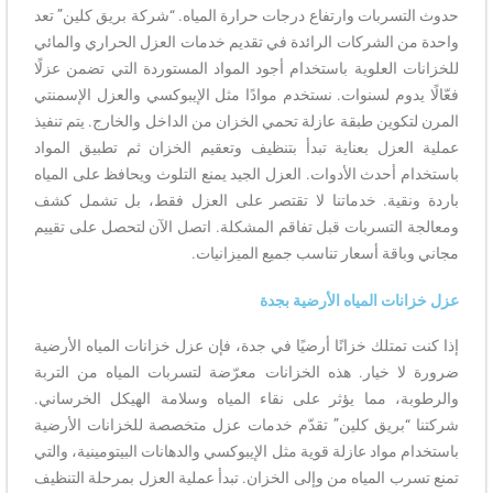
حدوث التسربات وارتفاع درجات حرارة المياه. “شركة بريق كلين” تعد
واحدة من الشركات الرائدة في تقديم خدمات العزل الحراري والمائي
للخزانات العلوية باستخدام أجود المواد المستوردة التي تضمن عزلًا
فعّالًا يدوم لسنوات. نستخدم موادًا مثل الإيبوكسي والعزل الإسمنتي
المرن لتكوين طبقة عازلة تحمي الخزان من الداخل والخارج. يتم تنفيذ
عملية العزل بعناية تبدأ بتنظيف وتعقيم الخزان ثم تطبيق المواد
باستخدام أحدث الأدوات. العزل الجيد يمنع التلوث ويحافظ على المياه
باردة ونقية. خدماتنا لا تقتصر على العزل فقط، بل تشمل كشف
ومعالجة التسربات قبل تفاقم المشكلة. اتصل الآن لتحصل على تقييم
مجاني وباقة أسعار تناسب جميع الميزانيات.
عزل خزانات المياه الأرضية بجدة
إذا كنت تمتلك خزانًا أرضيًا في جدة، فإن عزل خزانات المياه الأرضية
ضرورة لا خيار. هذه الخزانات معرّضة لتسربات المياه من التربة
والرطوبة، مما يؤثر على نقاء المياه وسلامة الهيكل الخرساني.
شركتنا “بريق كلين” تقدّم خدمات عزل متخصصة للخزانات الأرضية
باستخدام مواد عازلة قوية مثل الإيبوكسي والدهانات البيتومينية، والتي
تمنع تسرب المياه من وإلى الخزان. تبدأ عملية العزل بمرحلة التنظيف