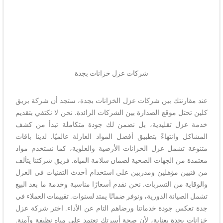
شركات عزل خزانات بجدة
عند مقارنتك بين شركات عزل الخزانات بجدة، ستجد أن شركة بريق
كلين تحتل موقع الصدارة بين الشركات الرائدة. نحن لا نكتفي بتقديم
خدمة عزل تقليدية، بل نضمن لك جودة متكاملة تبدأ من كشف
المشاكل وانتهاءً بتطبيق أفضل المواد العازلة عالميًا. لدينا باقات
متنوعة تشمل عزل الخزانات الأرضية والعلوية، كما نستخدم مواد
معتمدة من الجهات الصحية لضمان سلامة المياه. فريق شركتنا يتألف
من فنيين مؤهلين ومدربين على استخدام أحدث التقنيات في العزل
والوقاية من التسربات. نحن نقدم أسعارًا مناسبة وخدمة ما بعد البيع
تشمل الصيانة الدورية، ونوفر ضمانًا يمتد لسنوات. تقييمات العملاء في
جدة تعكس جودة خدماتنا ورضاهم التام عن الأداء. اختر شركة عزل
خزانات بجدة بعناية، لأن صحة أسرتك تعتمد على مياه نظيفة وآمنة.