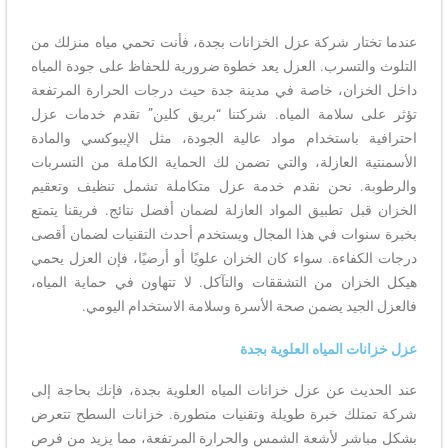
عندما تختار شركة عزل الخزانات بجدة، فأنت تحمي مياه منزلك من
التلوث والتسرب. العزل يعد خطوة ضرورية للحفاظ على جودة المياه
داخل الخزان، خاصة في مدينة جدة حيث درجات الحرارة المرتفعة
تؤثر على سلامة المياه. شركتنا “بريق كلين” تقدم خدمات عزل
احترافية باستخدام مواد عالية الجودة، مثل الإيبوكسي والمادة
الأسمنتية العازلة، والتي تضمن لك الحماية الكاملة من التسربات
والرطوبة. نحن نقدم خدمة عزل متكاملة تشمل تنظيف وتعقيم
الخزان قبل تطبيق المواد العازلة لضمان أفضل نتائج. فريقنا يتمتع
بخبرة سنوات في هذا المجال ويستخدم أحدث التقنيات لضمان أقصى
درجات الكفاءة. سواء كان الخزان علويًا أو أرضيًا، فإن العزل يحمي
هيكل الخزان من التشققات والتآكل. لا تتهاون في حماية المياه،
فالعزل الجيد يضمن صحة الأسرة وسلامة الاستخدام اليومي.
عزل خزانات المياه العلوية بجدة
عند الحديث عن عزل خزانات المياه العلوية بجدة، فإنك بحاجة إلى
شركة تمتلك خبرة طويلة وتقنيات متطورة. خزانات السطح تتعرض
بشكل مباشر لأشعة الشمس والحرارة المرتفعة، مما يزيد من فرص