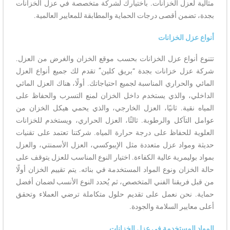
مثالية لعزل الخزانات. باختيارك لشركة متخصصة في عزل الخزانات
بجدة، تضمن أقصى درجات الحماية والمطابقة للمعايير العالمية.
أنواع عزل الخزانات
تتنوع أنواع عزل الخزانات بحسب موقع الخزان والغرض من العزل.
شركة عزل خزانات بجدة “بريق كلين” تقدم لك جميع أنواع العزل
المائي والحراري المناسبة لجميع احتياجاتك. أولًا، هناك العزل المائي
الداخلي، والذي يستخدم داخل الخزان لمنع التسرب والحفاظ على
المياه نقية. ثانيًا، العزل الخارجي، والذي يحمي هيكل الخزان من
عوامل التآكل والرطوبة. ثالثًا، العزل الحراري، ويستخدم للخزانات
العلوية للحفاظ على درجة حرارة المياه. شركتنا تعتمد على تقنيات
حديثة ومواد عزل متعددة مثل الإيبوكسي، العزل الأسمنتي، والعزل
بمواد بوليمرية عالية الكفاءة. اختيار النوع المناسب للعزل يتوقف على
حالة الخزان ونوع المواد المستخدمة في بنائه. يتم تقييم الخزان أولًا
من قبل فريقنا الفني المتخصص، ثم يُحدد النوع الأنسب لضمان أفضل
حماية. نحن نعمل على تقديم حلول متكاملة ترضي العملاء وتحقق
أعلى معايير السلامة والجودة.
المواد المستخدمة في عزل الخزانات