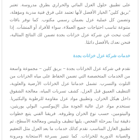
على تطبيق حلول العزل المائي والحراري بطرق مدروسة. تعتبر
“بريق كلين” الخيار الأفضل لأنها تعتمد على فرق فنية مدربة ومؤهلة،
وتضمن كل عملية عزل بضمان رسمي مكتوب. كما نوفر باقات
متنوعة تناسب احتياجات جميع العملاء، سواء للأفراد أو المنشآت. إذا
كنت تبحث عن شركة عزل خزانات بجدة تضمن لك النتائج المثالية،
فنحن نعدك بالأفضل دائمًا.
خدمات شركة عزل خزانات بجدة
نقدم في شركة عزل الخزانات بجدة – بريق كلين – مجموعة واسعة
من الخدمات المتخصصة التي تضمن الحفاظ على مياه الخزانات من
التلوث والتسرب. تشمل خدماتنا عزل الخزانات الأرضية والعلوية،
التنظيف العميق قبل العزل، كشف تسربات المياه، معالجة الشقوق
داخل هيكل الخزان، وتطبيق مواد عزل مقاومة للرطوبة والبكتيريا.
نستخدم مواد عزل عالية الجودة مثل الإيبوكسي، البولي يوريثين،
والبيتومين، حسب نوع الخزان وظروفه. فريقنا الفني يتبع خطوات
دقيقة تبدأ بمرحلة الفحص، يليها تنظيف وتلييس ومعالجة الأسطح، ثم
تطبيق العازل المناسب. نقدم كذلك خدمات ما بعد العزل مثل التعقيم
والصيانة الدورية للخزانات. كما نتميز بسرعة الاستجابة ومرونة