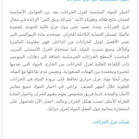
اختيار المواد المناسبة لعزل الخزانات يعد من العوامل الأساسية
لضمان نتائج فعّالة وطويلة الأمد. “شركة بريق كلين” الرائدة في مجال
عزل الخزانات بجدة، تعتمد على مواد عزل عالية الجودة، مُعتمدة
عالميًا، لضمان الحماية الكاملة للخزان. نستخدم مادة الإيبوكسي التي
تعتبر الأفضل لعزل الخزانات من الداخل، فهي مقاومة للبكتيريا
والتآكل وتمنع تسرب المياه. كما نستخدم العزل الأسمنتي المرن،
المناسب لأسطح الخزانات الخرسانية، إضافة إلى دهانات البيتومين
ذات الكفاءة العالية لعزل الخزانات من الخارج. المواد التي نقدمها
مُختبرة ومعتمدة من الهيئات السعودية، وتضمن عدم تفاعلها مع المياه.
نوفر أيضًا مواد عزل حراري تحافظ على برودة المياه في الخزانات
العلوية خلال أشهر الصيف. نراعي في اختيار المواد جميع معايير
الأمان والصحة. لدينا فريق متخصص يقوم بتقييم الخزان واختيار المادة
العازلة الأمثل حسب هيكل الخزان وحالته. اتصل الآن للحصول على
استشارة مجانية حول أفضل المواد لعزل خزانك.
تقنيات عزل الخزانات