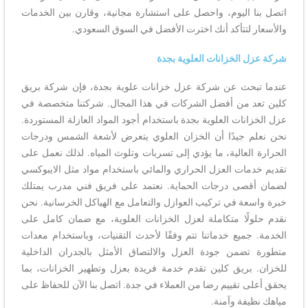
اتصل بنا اليوم، واحصل على استشارة مجانية، وقارن بين الخدمات
والأسعار لتتأكد أنك اخترت الأفضل في السوق السعودي.
شركة عزل الخزانات العلوية بجدة
عندما تبحث عن شركة عزل خزانات علوية بجدة، فإن شركة بريق
كلين تعد من أفضل الشركات في هذا المجال. شركتنا متخصصة في
عزل الخزانات العلوية بجدة باستخدام أجود المواد العازلة المستوردة.
نحن نعلم جيدًا أن الخزان العلوي يتعرض لأشعة الشمس ودرجات
الحرارة العالية، ما يؤدي إلى تسربات وتلوث المياه. لذلك نعمل على
تقديم خدمات العزل الحراري والمائي باستخدام مواد مثل الايبوكسي
لضمان أقصى درجات الحماية. نعتمد على فريق فني مدرب يمتلك
خبرة واسعة في تركيب العوازل والتعامل مع الهياكل الخرسانية. نحن
نقدم حلولًا متكاملة لعزل الخزانات العلوية، مع ضمان كامل على
الخدمة. جميع خدماتنا تتم وفقًا لأحدث التقنيات، وباستخدام معدات
متطورة تضمن جودة العزل والالتصاق الأمثل بالجدران الداخلية
للخزان. بريق كلين تقدم خدمة فريدة بعزل وتطهير الخزانات، بما
يحقق أعلى تقييم رضا من العملاء في جدة. اتصل بنا الآن للحفاظ على
مياهك نظيفة وآمنة.