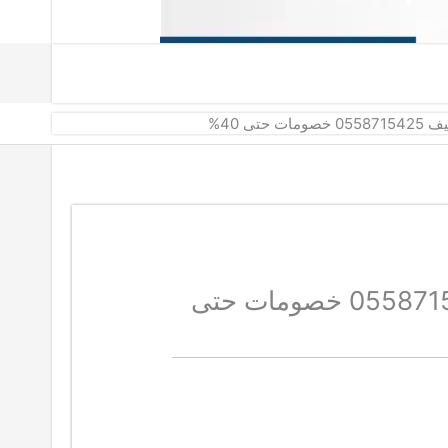
تى 40%
شركة عزل خزانات بالقطيف 0558715425 خصومات حتى