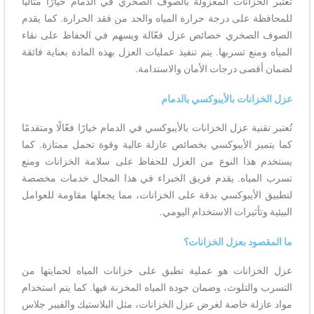
تعتبر الخزانات المعزولة بالصوف الصخري في الدمام خيارًا مثاليًا
للمحافظة على درجة حرارة المياه والحد من فقد الحرارة. كما يقدم
الصوف الصخري خصائص عزل فعّالة ويسهم في الحفاظ على نقاء
المياه ومنع تسربها. يتم تنفيذ عمليات العزل بهذه المادة بعناية فائقة
لضمان أقصى درجات الأمان والاستدامة.
عزل الخزانات بالأيبوكسي بالدمام
تُعتبر تقنية عزل الخزانات بالأيبوكسي في الدمام خيارًا فعّالًا ومتقدمًا
كما يتميز الأيبوكسي بخصائص عازلة عالية وقوة تحمل ممتازة. كما
يستخدم هذا النوع من العزل للحفاظ على سلامة الخزانات ومنع
تسرب المياه. يقدم فريق الخبراء في هذا المجال خدمات مخصصة
لتطبيق الأيبوكسي بدقة على الخزانات، مما يجعلها مقاومة للعوامل
البيئية وتأثيرات الاستخدام اليومي.
ما المقصود بعزل الخزانات؟
عزل الخزانات هو عملية تطبق على خزانات المياه لحمايتها من
التسرب والتلوث، وضمان جودة المياه المخزنة فيها. كما يتم استخدام
مواد عازلة خاصة لغرض عزل الخزانات، مثل البلاستيك والفيبر جلاس