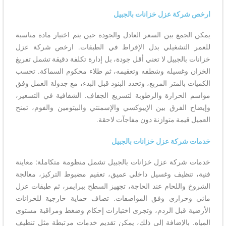
ارخص شركة عزل خزانات بالجبيل
يمكن الجمع بين السعر العادل والجودة حين يتم اختيار مادة مناسبة
للعمر التشغيلي بدل الإفراط في الطبقات. ارخص شركة عزل
خزانات بالجبيل لا تعني أقل جودة، بل إدارة تكلفة دقيقة تشمل تفريغ
الخزان وغسيله وشطفه وتعقيمه، ثم طلاء محكوم السماكة. تحسب
الكميات بالمتر المربع، وتحدد البنود قبل البدء، مع جدولة العمل وفق
مواسم الحرارة والرطوبة لتسريع الجفاف. الشفافية في التسعير،
وإيضاح الفرق بين الإيبوكسي والإسمنتي والبيتومين والفوم، تمنح
العميل قيمة متوازنة دون مفاجآت لاحقة.
خدمات شركة عزل خزانات بالجبيل
خدمات شركة عزل خزانات بالجبيل تشمل منظومة متكاملة: معاينة
فنية، تنظيف وغسيل داخلي عميق، تعقيم مضبوط التركيز، معالجة
الشروخ واللحام عند الحاجة، تجهيز السطح ببرايمر، ثم طبقات عزل
مائي وحراري وفق المواصفات. تضاف حماية خارجية للخزانات
الأرضية قبل الردم، وتجرى اختبارات إحكام وضغط ومراقبة مستوى
المياه. بالإضافة إلى ذلك، يمكن تقديم خدمات مرتبطة مثل تنظيف