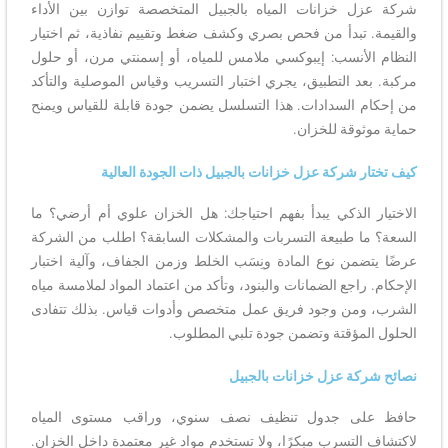
شركة عزل خزانات المياه بالجبيل المتخصصة توازن بين الأداء
والقيمة. تبدأ من فحص بصري وكشف ضغط وتقييم نفاذية، ثم اختيار
النظام الأنسب: إيبوكسي ملامس للمياه، أو إسمنتي مرن، أو حلول
مركبة. بعد التطبيق، يجري اختبار التسريب وقياس الموصلية والتأكد
من إحكام السدادات. هذا التسلسل يضمن جودة قابلة للقياس ويمنح
حماية موثوقة للخزان.
كيف تختار شركة عزل خزانات بالجبيل ذات الجودة العالية
الاختيار الذكي يبدأ بفهم احتياجك: هل الخزان علوي أم أرضي؟ ما
السعة؟ ما طبيعة التسربات والمشكلات السابقة؟ اطلب من الشركة
عرضًا يتضمن نوع المادة ونِسَب الخلط وزمن الجفاف، وآلية اختبار
الإحكام. راجع الضمانات والبنود، وتأكد من اعتماد المواد لملامسة مياه
الشرب، ومن وجود فريق عمل متخصص وأدوات قياس. بذلك تتفادى
الحلول المؤقتة وتضمن جودة تلبي المطلوب.
نصائح شركة عزل خزانات بالجبيل
حافظ على جدول تنظيف نصف سنوي، وراقب مستوى المياه
لاكتشاف التسرب مبكرًا، ولا تستخدم مواد غير معتمدة داخل الخزان.