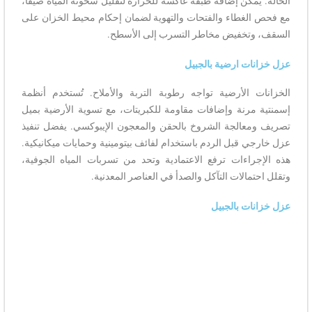
الحالة. يمكن إضافة طبقة عاكسة للحرارة لتقليل سخونة المياه صيفًا،
مع فحص الغطاء والفتحات والتهوية لضمان إحكام محيط الخزان على
السقف، وتخفيض مخاطر التسرب إلى الأسطح.
عزل خزانات ارضية بالجبيل
الخزانات الأرضية تواجه رطوبة التربة والأملاح. تُستخدم أنظمة
إسمنتية مرنة وإضافات مقاومة للكبريتات، مع تسوية الأرضية بميل
تصريف ومعالجة الشروخ بالحقن والمعجون الإيبوكسي. يفضل تنفيذ
عزل خارجي قبل الردم باستخدام لفائف بيتومينية وحمايات ميكانيكية.
هذه الإجراءات ترفع الاعتمادية وتحد من تسربات المياه الجوفية،
وتقلل احتمالات التآكل والصدأ في العناصر المعدنية.
عزل خزانات بالجبيل