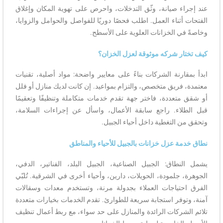
عند إجراء صيانة، وثّق التدخلات، واحرص على تهوية المكان وإغلاق
الفتحات أثناء العمل. اطلب فحصًا دوريًا للفواصل والحوامل والزوايا،
وخاصةً في الخزانات العلوية على الأسطح.
كيف تختار شركه موثوقة لعزل الخزان؟
ابدأ بمقارنة الشركات بناءً على معايير واضحة: مواد أصلية، تقنيات
معتمدة، فريق متخصص، والتزام بمواعيد. إن كانت لديك منازل أو فلل
أو شقق متعددة، فاختر جهة تقدم خدمات متكاملة وتنظيفًا وتعقيمًا
قبل الطلاء. راجع سابقة الأعمال، واسأل عن إجراءات السلامة،
وتحقق من التغطية داخل أحياء الجبيل.
نطاق خدمة عزل خزانات بالجبيل للأحياء والمناطق
يشمل النطاق: الجبيل الصناعية، الجبيل البلد، الفناتير، الدفي،
الجوهرة، جلمودة، الحويلات، دارين، وأحياء أخرى في الشرقية. تُلبّي
الفرق احتياجات العملاء بجدولة مرنة، وتستخدم معدات وسقالات
آمنة، وتوفر استجابة سريعة للطوارئ. تقدم الخدمات بخيارات متعددة
تلائم الشركات الرائدة والمنازل على حد سواء، مع ربط أعمال تنظيف