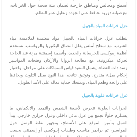
أسطح ومجالس ومناطق خارجية لضمان بيئة صحية حول الخزانات،
مع صيانة دورية تحافظ على الجودة وتطيل عمر النظام.
عزل خزانات المياه بالجبيل
يتطلب عزل خزانات المياه بالجبيل مواد معتمدة لملامسة مياه
الشرب، مع سطح أملس يقلل التصاق البكتيريا والرواسب. تستخدم
أنظمة إيبوكسي للخرسانة والحديد، وأنظمة إسمنتية مرنة عند الحاجة
لحركة ميكرونية، مع معالجة الزوايا والأركان وفتحات المواسير
وسدادات الغطاء. يشمل التنفيذ قياس السماكات على مراحل، واختبار
إحكام بملء متدرج، وتوثيق نتائجه. هذا النهج يقلل التلوث ويحافظ
على رائحة وطعم المياه، ويمنحك حماية فعالة على الأمد الطويل.
عزل خزانات علوية بالجبيل
الخزانات العلوية تتعرض لأشعة الشمس والتمدد والانكماش، ما
يستلزم حلولًا تجمع بين عزل مائي داخلي وعزل حراري خارجي. يبدأ
العمل بتأمين الموقع على الأسطح، وتجهيز نقاط الوصل حول
المواسير، ثم برايمر مناسب وطبقات إيبوكسي أو إسمنتي بحسب