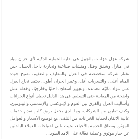
شركة عزل خزانات بالجبيل هي بداية الحماية الذكية لأي خزان مياه
في منازل وشقق وفلل ومنشآت صناعية وتجارية داخل الجبيل. حين
تختار شركة متخصصة في العزل والتنظيف والتعقيم، تصبح جودة
المياه أعلى، والتسربات أقل، وعمر الخزان أطول. يعتمد نجاح العزل
على مواد مائيّة معتمدة، وتجهيز أسطح داخليًا وخارجيًا، وخطة عمل
واضحة من المعاينة حتى التسليم. في هذا الدليل نغطي أنواع الخزانات
وأساليب العزل والفرق بين الفوم والإيبوكسي والإسمنتي والبيتومين،
وكيف تقارن بين الشركات، وما الذي يجعل بريق كلين تقدم خدمات
عالية الاتقان لحماية الخزانات من التلف، مع توضيح الأسعار والعوامل
المؤثرة ونطاق الخدمة بالأحياء، بحيث تلبي احتياجات العملاء الباحثين
عن خيار موثوق وعملية فعّالة على الأمد الطويل.