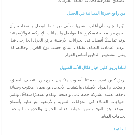
الأسطح الخارجية لحماية محيط الخزانات.
من واقع خبرتنا الميدانية في الجبيل
تبيّن التجارب أن أغلب التسربات تأتي من نقاط الوصل والفتحات، وأن
الجمع بين معالجة ميكرونية للفواصل والدهانات الإيبوكسية والإسمنتية
يوفر تماسكًا أفضل. في الخزانات الأرضية، يرفع العزل الخارجي قبل
الردم اعتمادية النظام. تختلف النتائج حسب نوع الخزان وحالته، لذا
يبقى التشخيص الدقيق أساس القرار.
لماذا بريق كلين خيار فعّال للأمد الطويل
بريق كلين تقدم خدماتنا بأسلوب متكامل يجمع بين التنظيف العميق،
واستخدام المواد الأصلية، والتقنيات الأحدث، مع ضمان مكتوب وصيانة
لاحقة. تعتمد الشركة خطة عمل واضحة، وتقدّم تسعيرًا شفافًا، وتلبي
احتياجات العملاء في الخزانات العلوية والأرضية مع عناية بأسطح
الموقع. هذا النهج يضمن حماية فعالة للخزان والخدمات الملحقة
لخدمات المياه.
الخاتمة