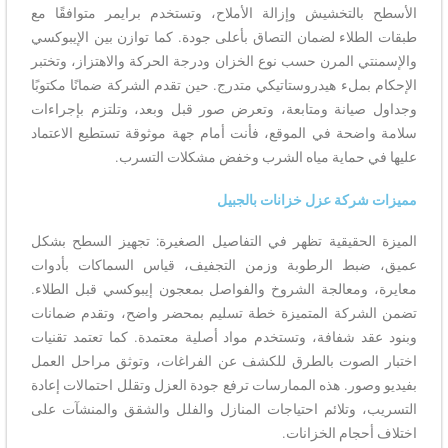
الأسطح بالتخشيش وإزالة الأملاح، وتستخدم برايمر متوافقًا مع
طبقات الطلاء لضمان التصاق بأعلى جودة. كما توازن بين الإيبوكسي
والإسمنتي المرن حسب نوع الخزان ودرجة الحركة والاهتزاز، وتختبر
الإحكام بملء هيدروستاتيكي متدرج. حين تقدم الشركة ضمانًا مكتوبًا
وجداول صيانة ومتابعة، وتعرض صور قبل وبعد، وتلتزم بإجراءات
سلامة واضحة في الموقع، فأنت أمام جهة موثوقة تستطيع الاعتماد
عليها في حماية مياه الشرب وخفض مشكلات التسرب.
مميزات شركة عزل خزانات بالجبيل
الميزة الحقيقية تظهر في التفاصيل الصغيرة: تجهيز السطح بشكل
عميق، ضبط الرطوبة وزمن التجفيف، قياس السماكات بأدوات
معايرة، ومعالجة الشروخ والفواصل بمعجون إيبوكسي قبل الطلاء.
تضمن الشركة المتميزة خطة تسليم بمحضر واضح، وتقدم ضمانات
وبنود عقد شفافة، وتستخدم مواد أصلية معتمدة. كما تعتمد تقنيات
اختبار الصوت بالطرق للكشف عن الفراغات، وتوثق مراحل العمل
بفيديو وصور. هذه الممارسات ترفع جودة العزل وتقلل احتمالات إعادة
التسريب، وتلائم احتياجات المنازل والفلل والشقق والمنشآت على
اختلاف أحجام الخزانات.