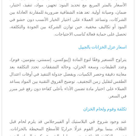
الأسعار بالمتر المربع مع تحديد البنود: تجهيز، مواد، تنفيذ، اختبار،
ضمان، وصيانة أولية. تعد هذه الشفافية ضرورية للمقارنة العادلة بين
الشركات، وتساعد العملاء على اختيار الخيار الأنسب دون حشو في
البنود أو تكاليف مخفية. حين توازن الشركة بين الجودة والتكلفة،
تحصل على حماية فعالة تُناسب الاحتياجات.
اسعار عزل الخزانات بالجبيل
يتراوح التسعير وفقًا لنوع المادة (إيبوكسي، إسمنتي، بيتومين، فوم)،
وعدد الطبقات، وسعة الخزان، وحالة التشققات. تحدد التكلفة بعد
معاينة دقيقة وحصر الكميات، ويفضل جدولة التنفيذ في أوقات اعتدال
الطقس لتقليل زمن التجفيف. توضيح الفروق التقنية بين المواد يساعد
العملاء على اختيار مادة تضمن الأداء بأعلى كفاءة دون رفع غير مبرر
في السعر.
تكلفة وفوم ولحام الخزان
عند وجود شروخ في البلاستيك أو الفيبرجلاس قد يلزم لحام قبل
الطلاء، بينما يوفر الفوم عزلًا حراريًا للأسطح المحيطة بالخزانات.
تحسب التكلفة الإضافية بحسب طول الشروخ وكمية المواد. الجمع