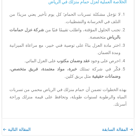
الخلاصة العملية لعزل حمام منزلك في الرياض
لا تؤجل مشكلة تسربات الحمام؛ كل يوم تأخير يعني مزيدًا من
التلف في الخرسانة والتشطيبات.
تجنب الحلول المؤقتة، واطلب تقييمًا فنيًا من
شركة عزل حمامات
بالرياض
متخصصة.
اختر مادة العزل بناءً على توصية فني خبير، مع مراعاة الميزانية
ومدة الضمان.
احرص على وجود
عقد وضمان مكتوب
على العزل المائي.
فكّر في شركة تمتلك
خبرة، مواد معتمدة، فريق متخصص،
وضمانات حقيقية
مثل بريق كلين.
بهذه الخطوات تضمن أن حمام منزلك في الرياض محمي من تسربات
المياه والرطوبة لسنوات طويلة، وتحافظ على قيمة منزلك وراحة
أسرتك.
→
المقالة السابقة
المقالة التالية
←