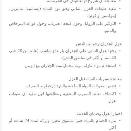
معالجة أي شروخ أو تعشيش في الخرسانة.
تنفيذ طبقات العزل المائي وفق نوع المادة (إسمنتية، ممبرين،
إيبوكسي أو فوم).
التركيز على الزوايا، وحول فتحة الصرف، وحول قواعد المرحاض
والبانيو.
عزل الجدران وجوانب الدش
رفع العزل المائي على الجدران بارتفاع مناسب (عادة من 20 حتى
40 سم أو أكثر في مناطق الدش).
استخدام مواد عازلة مرنة تتحمل تمدد الجدران مع الزمن.
معالجة تسربات المياه قبل العزل
فحص تمديدات المياه الساخنة والباردة وخطوط الصرف.
اكتشاف نقاط التسرب المخفية ومعالجتها قبل تنفيذ أي طبقات
عزل.
اختبار العزل وضمان الخدمة
ملء الحمام بالمياه حتى مستوى معين وتركه لمدة 24 ساعة أو
أكثر.