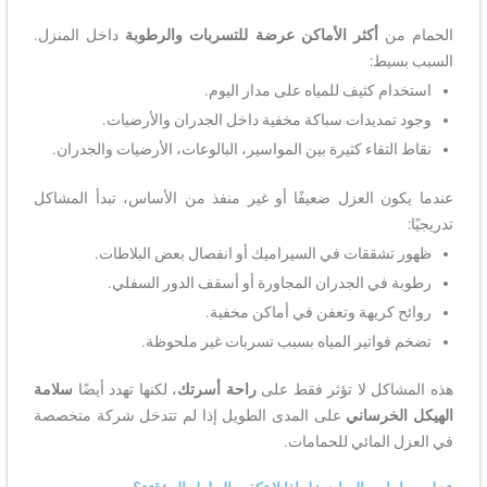
الحمام من
أكثر الأماكن عرضة للتسربات والرطوبة
داخل المنزل.
السبب بسيط:
استخدام كثيف للمياه على مدار اليوم.
وجود تمديدات سباكة مخفية داخل الجدران والأرضيات.
نقاط التقاء كثيرة بين المواسير، البالوعات، الأرضيات والجدران.
عندما يكون العزل ضعيفًا أو غير منفذ من الأساس، تبدأ المشاكل
تدريجيًا:
ظهور تشققات في السيراميك أو انفصال بعض البلاطات.
رطوبة في الجدران المجاورة أو أسقف الدور السفلي.
روائح كريهة وتعفن في أماكن مخفية.
تضخم فواتير المياه بسبب تسربات غير ملحوظة.
هذه المشاكل لا تؤثر فقط على
راحة أسرتك
، لكنها تهدد أيضًا
سلامة
الهيكل الخرساني
على المدى الطويل إذا لم تتدخل شركة متخصصة
في العزل المائي للحمامات.