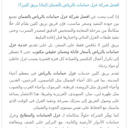
افضل شركة عزل حمامات بالرياض بالضمان (لماذا بريق كلين؟)
إذا كنت تبحث عن
افضل شركة عزل حمامات بالرياض بالضمان
تجمع
بين جودة التنفيذ وسعر مناسب، فإن فريق بريق كلين يقدّم لك حلًا
متكاملًا من مرحلة المعاينة والتشخيص الدقيق لمصدر التسرب، وحتى
تنفيذ طبقات العزل المائي واختبارها قبل إعادة التبليط.
بريق كلين لا تنافس فقط على السعر، بل على تقديم
خدمة عزل
حمامات بالرياض بأسعار عادلة وضمان حقيقي مكتوب
, حتى لا تضطر
إلى تكرار أعمال التكسير والصيانة كل فترة قصيرة بسبب عزل خاطئ
أو مواد رديئة.
تقدم بريق كلين خدمات
عزل حمامات بالرياض
في معظم أحياء
المدينة، بما في ذلك أحياء الشمال مثل الياسمين، النرجس، الغدير،
وأحياء الشرق مثل الروضة، قرطبة، اليرموك، وأحياء الغرب والجنوب
مثل ظهرة لبن، نمار، السويدي، العزيزية وغيرها. هذا الانتشار يساعد
على وصول الفريق إلى منزلك بسرعة وتنفيذ العزل في الوقت الذي
يناسبك مع الحفاظ على نفس مستوى الجودة والضمان.
كما توفّر الشركة حلولًا متكاملة لـ
عزل الحمامات والمطابخ
وعزل
حمامات الأدوار الأرضية والثانية، مع التركيز على كشف ومعالجة