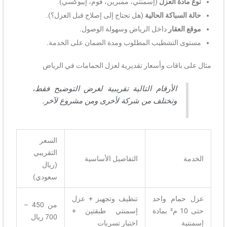
نوع مادة العزل
(إسمنتي، ممبرين، فوم، إيبوكسي).
حالة السباكة الحالية
(هل تحتاج إلى إصلاح قبل العزل؟).
موقع العقار
داخل الرياض وسهولة الوصول.
مستوى التشطيب المطلوب ومدة الضمان على الخدمة.
مثال على باقات وأسعار تقديرية لعزل الحمامات في الرياض
الأرقام التالية تقريبية لغرض التوضيح فقط،
وتختلف من شركة لأخرى ومن مشروع لآخر.
السعر
التقريبي
الخدمة
التفاصيل الأساسية
(ريال
سعودي)
عزل حمام واحد
تنظيف وتجهيز + عزل
من 450 –
حتى 10 م² بمادة
إسمنتي طبقتين +
700 ريال
إسمنتية
اختبار تسربات