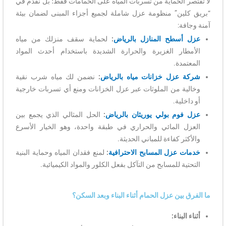
لا تقتصر الحماية من تسربات المياه على الحمامات فقط؛ بل نقدم في
“بريق كلين” منظومة عزل شاملة لجميع أجزاء المبنى لضمان بيئة
آمنة وجافة:
عزل أسطح المنازل بالرياض
:
لحماية سقف منزلك من مياه
الأمطار الغزيرة والحرارة الشديدة باستخدام أحدث المواد
المعتمدة.
شركة عزل خزانات مياه بالرياض
:
نضمن لك مياه شرب نقية
وخالية من الملوثات عبر عزل الخزانات ومنع أي تسربات خارجية
أو داخلية.
عزل فوم بولي يوريثان بالرياض
:
الحل المثالي الذي يجمع بين
العزل المائي والحراري في طبقة واحدة، وهو الخيار الأسرع
والأكثر كفاءة للمباني الحديثة.
خدمات عزل المسابح الاحترافية
:
لمنع فقدان المياه وحماية البنية
التحتية للمسابح من التآكل بفعل الكلور والمواد الكيميائية.
ما الفرق بين عزل الحمام أثناء البناء وبعد السكن؟
أثناء البناء: