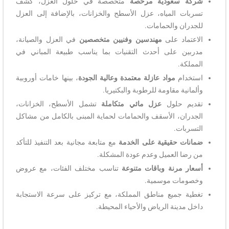
شركة سعودية مرخصة
متخصصة في حلول العزل، كشف
تسربات المياه، عزل الأسطح والخزانات، بالإضافة إلى العزل
للجدران والحمامات.
الاعتماد على
مهندسين وفنيين متخصصين
في العزل والصيانة،
مدربين على أحدث التقنيات بما يناسب طبيعة المباني في
المملكة.
استخدام
مواد عازلة معتمدة وعالية الجودة
، بينها خامات أوروبية
وألمانية مقاومة للرطوبة والبكتيريا.
تقديم حلول
عزل مائي متكاملة
تشمل الأسطح، الخزانات،
الجدران، الأسقف والحمامات لحماية المبنى بالكامل من مشاكل
التسربات.
ضمانات حقيقية على الخدمة
مع متابعة مجانية بعد التنفيذ للتأكد
من رضا العميل وعدم عودة المشكلة.
أسعار مرنة وباقات متنوعة
تناسب مختلف الفئات، مع عروض
وخصومات موسمية.
تغطية جميع مناطق المملكة، مع تركيز على سرعة الاستجابة
داخل مدينة الرياض والأحياء المحيطة.