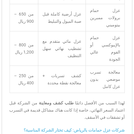
عزل حمام
عزل أرضية كاملة قبل
من 650 –
برولات ممبرين
صبة الميول والتبليط
900 ريال
بيتوميني
عزل حمام
عزل مائي متقدم مع
بالإيبوكسي أو
من 800 –
تشطيب نهائي سهل
الفوم عالي
1,200 ريال
التنظيف
الجودة
معالجة تسرب
كشف تسربات +
من 250 –
موضعي بدون
معالجة نقطة محددة
400 ريال
عزل كامل
لهذا السبب من الأفضل دائمًا
طلب كشف ومعاينة
من الشركة قبل
اعتماد السعر النهائي، خاصة إذا كانت هناك مشاكل قديمة في التسرب
أو تشققات في الأسقف.
شركات عزل حمامات بالرياض: كيف تختار الشركة المناسبة؟