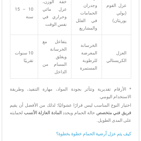
خفة الوزن،
عزل الفوم
وجدران
عزل مائي
10 – 15
(بولي
الحمامات
وحراري في
سنة
يوريثان)
في الفلل
نفس الوقت
والمشاريع
يتفاعل مع
الخرسانة
الخرسانة
العزل
المعرضة
10 سنوات
ويغلق
الكريستالي
للرطوبة
تقريبًا
المسام من
المستمرة
الداخل
* الأرقام تقديرية وتتأثر بجودة المواد، مهارة التنفيذ، وطريقة
الاستخدام اليومي.
اختيار النوع المناسب ليس قرارًا عشوائيًا؛ لذلك من الأفضل أن يقيم
فريق فني متخصص
حالة الحمام ويحدد
المادة العازلة الأنسب
لحمايته
على المدى الطويل.
كيف يتم عزل أرضية الحمام خطوة بخطوة؟