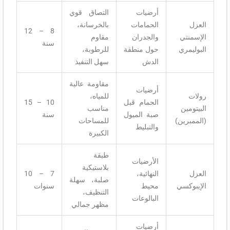
أرضيات
التصاق قوي
العزل
الحمامات
بالخرسانة،
8 – 12
الإسمنتي
والجدران
مقاوم
سنة
البوليمري
حول منطقة
للرطوبة،
الدش
سهل التنفيذ
مقاومة عالية
أرضيات
رولات
للمياه،
الحمام قبل
10 – 15
البيتومين
مناسب
صبة الميول
سنة
(الممبرين)
للمساحات
والتبليط
الكبيرة
طبقة
الأرضيات
بلاستيكية
العزل
النهائية،
7 – 10
صلبة، سهلة
الإيبوكسي
محيط
سنوات
التنظيف،
البالوعات
مظهر جمالي
أرضيات