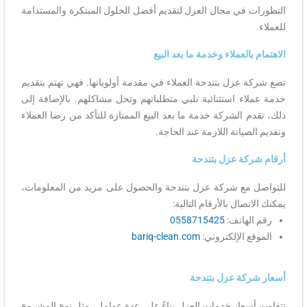
التطورات في مجال العزل لتقديم أفضل الحلول المبتكرة والمستدامة
للعملاء.
الاهتمام بالعملاء وخدمة ما بعد البيع
تضع شركة عزل بتندحة العملاء في مقدمة أولوياتها. فهي تهتم بتقديم
خدمة عملاء استثنائية تلبي متطلباتهم وتحل مشاكلهم. بالإضافة إلى
ذلك، تقدم الشركة خدمة ما بعد البيع الممتازة للتأكد من رضا العملاء
وتقديم الصيانة اللازمة عند الحاجة.
أرقام شركة عزل بتندحة
للتواصل مع شركة عزل بتندحة والحصول على مزيد من المعلومات،
يمكنك الاتصال بالأرقام التالية:
رقم الهاتف:
0558715425
الموقع الإلكتروني:
bariq-clean.com
أسعار شركة عزل بتندحة
تتفاوت أسعار خدمات العزل بناءً على عدة عوامل، مثل نوع المشروع