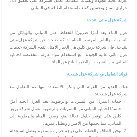
عازلة عالية الجودة وتقنيات متقدمة، تعمل الشركة على تحقيق أداء
حراري ممتاز وتحسين كفاءة استخدام الطاقة في المباني.
شركة عزل مائي بتندحة
عزل الماء يعد أمرًا ضروريًا للحفاظ على المباني والهياكل من
التسربات والتلف المرتبط بالمياه. إذا كنت تبحث عن شركة عزل مائي
بتندحة، فإن شركة بريق كلين هي الخيار الأمثل. تقدم الشركة خدمات
عزل مائي عالية الجودة، مع استخدام مواد عازلة متخصصة لحماية
المباني من التسربات والضرر الناتج عن الماء.
فوائد التعامل مع شركة عزل بتندحة
هناك العديد من الفوائد التي يمكن الاستفادة منها عند التعامل مع
شركة عزل بتندحة:
حماية المنزل من التسربات والرطوبة: يعد العزل الجيد أمرًا
حاسمًا لحماية المباني من التسربات والرطوبة. تعمل شركة بريق
كلين على توفير حلول فعالة لمنع وصول المياه والرطوبة إلى
المباني، مما يحميها من الأضرار ويطيل عمرها.
توفير الطاقة والحفاظ على درجة حرارة مستقرة: بفضل استخدام