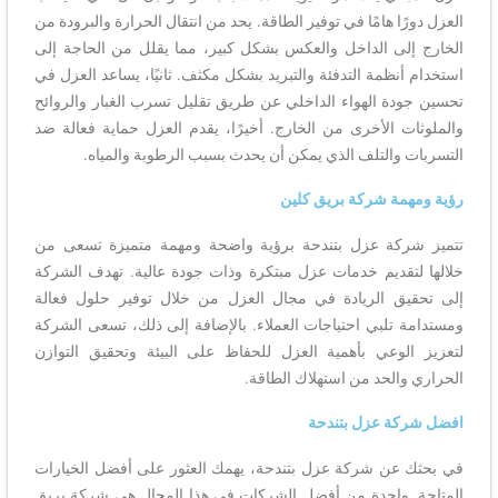
العزل دورًا هامًا في توفير الطاقة. يحد من انتقال الحرارة والبرودة من
الخارج إلى الداخل والعكس بشكل كبير، مما يقلل من الحاجة إلى
استخدام أنظمة التدفئة والتبريد بشكل مكثف. ثانيًا، يساعد العزل في
تحسين جودة الهواء الداخلي عن طريق تقليل تسرب الغبار والروائح
والملوثات الأخرى من الخارج. أخيرًا، يقدم العزل حماية فعالة ضد
التسربات والتلف الذي يمكن أن يحدث بسبب الرطوبة والمياه.
رؤية ومهمة شركة بريق كلين
تتميز شركة عزل بتندحة برؤية واضحة ومهمة متميزة تسعى من
خلالها لتقديم خدمات عزل مبتكرة وذات جودة عالية. تهدف الشركة
إلى تحقيق الريادة في مجال العزل من خلال توفير حلول فعالة
ومستدامة تلبي احتياجات العملاء. بالإضافة إلى ذلك، تسعى الشركة
لتعزيز الوعي بأهمية العزل للحفاظ على البيئة وتحقيق التوازن
الحراري والحد من استهلاك الطاقة.
افضل شركة عزل بتندحة
في بحثك عن شركة عزل بتندحة، يهمك العثور على أفضل الخيارات
المتاحة. واحدة من أفضل الشركات في هذا المجال هي شركة بريق