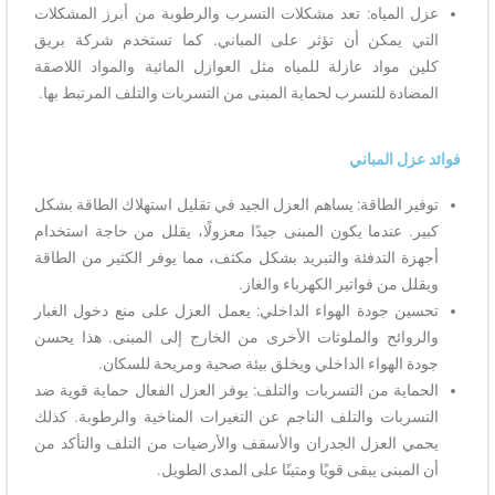
عزل المياه: تعد مشكلات التسرب والرطوبة من أبرز المشكلات
التي يمكن أن تؤثر على المباني. كما تستخدم شركة بريق
كلين مواد عازلة للمياه مثل العوازل المائية والمواد اللاصقة
المضادة للتسرب لحماية المبنى من التسربات والتلف المرتبط بها.
فوائد عزل المباني
توفير الطاقة: يساهم العزل الجيد في تقليل استهلاك الطاقة بشكل
كبير. عندما يكون المبنى جيدًا معزولًا، يقلل من حاجة استخدام
أجهزة التدفئة والتبريد بشكل مكثف، مما يوفر الكثير من الطاقة
ويقلل من فواتير الكهرباء والغاز.
تحسين جودة الهواء الداخلي: يعمل العزل على منع دخول الغبار
والروائح والملوثات الأخرى من الخارج إلى المبنى. هذا يحسن
جودة الهواء الداخلي ويخلق بيئة صحية ومريحة للسكان.
الحماية من التسربات والتلف: يوفر العزل الفعال حماية قوية ضد
التسربات والتلف الناجم عن التغيرات المناخية والرطوبة. كذلك
يحمي العزل الجدران والأسقف والأرضيات من التلف والتأكد من
أن المبنى يبقى قويًا ومتينًا على المدى الطويل.