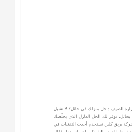
رة الصيف داخل منزلك في حائل؟ لا تشيل
ائل، توفر لك الحل العازل الذي يخلّصك
كة بريق كلين نستخدم أحدث التقنيات في
ودة مثل الفوم والشينكو، لضمان عزل فعّال