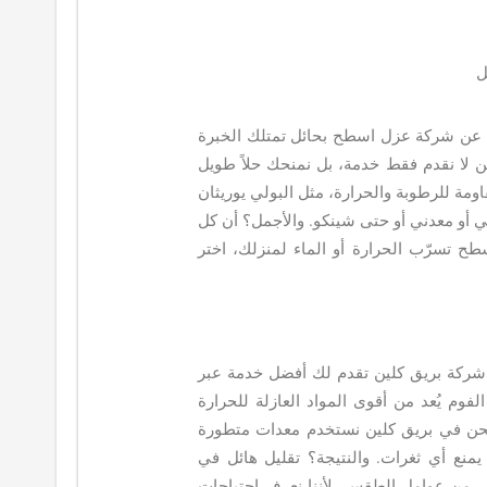
ل
دث عن شركة عزل اسطح بحائل تمتلك الخبرة
ن لا نقدم فقط خدمة، بل نمنحك حلاً طويل
اومة للرطوبة والحرارة، مثل البولي يوريثان
 أو معدني أو حتى شينكو. والأجمل؟ أن كل
طح تسرّب الحرارة أو الماء لمنزلك، اختر
 شركة بريق كلين تقدم لك أفضل خدمة عبر
فوم يُعد من أقوى المواد العازلة للحرارة
 نحن في بريق كلين نستخدم معدات متطورة
نع أي ثغرات. والنتيجة؟ تقليل هائل في
مي من عوامل الطقس. لأننا نعرف احتياجات