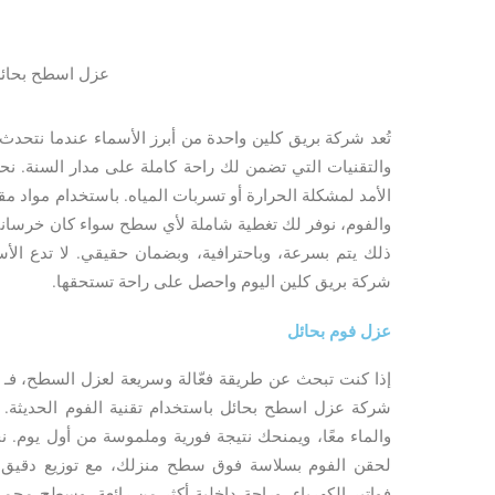
عزل اسطح بحائ
تُعد شركة بريق كلين واحدة من أبرز الأسماء عندما نتح
والتقنيات التي تضمن لك راحة كاملة على مدار السنة. نح
الأمد لمشكلة الحرارة أو تسربات المياه. باستخدام مواد مق
والفوم، نوفر لك تغطية شاملة لأي سطح سواء كان خرساني
ذلك يتم بسرعة، وباحترافية، وبضمان حقيقي. لا تدع الأس
شركة بريق كلين اليوم واحصل على راحة تستحقها.
عزل فوم بحائل
إذا كنت تبحث عن طريقة فعّالة وسريعة لعزل السطح، فـ
شركة عزل اسطح بحائل باستخدام تقنية الفوم الحديثة. ال
والماء معًا، ويمنحك نتيجة فورية وملموسة من أول يوم.
لحقن الفوم بسلاسة فوق سطح منزلك، مع توزيع دقيق يم
فواتير الكهرباء، وراحة داخلية أكثر من رائعة، وسطح مح