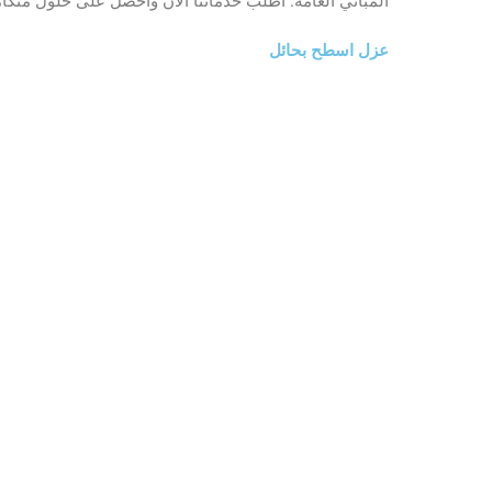
المباني العامة. اطلب خدماتنا الآن واحصل على حلول متكا
عزل اسطح بحائل