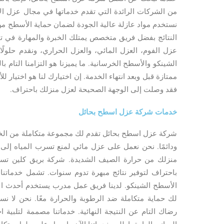
من الشركات الرائدة التي تقدم خدماتها في مجال عزل ال
نستخدم مواد عازلة عالية الجودة لضمان حماية الأسطح من 
النتائج بفضل فريق متخصص يمتلك الخبرة والمهارة في تن
عزل الفوم، العزل المائي، والعزل الحراري، ونقدم حلولًا 
الشينكو والأسطح الخرسانية. ما يميزنا هو التزامنا التام ب
ممتازة قبل وبعد انتهاء الخدمة. إن اختيارك لنا هو اختيار للأم
فقد وصلت إلى الوجهة الصحيحة لعزل منزلك باحتراف.
خدمات شركة عزل اسطح بحائل
شركة عزل اسطح بحائل تقدم لك مجموعة متكاملة من الخدم
ودائمًا. نحن نعمل على عزل مائي لمنع تسرب المياه إلى
منزلك من حرارة الصيف الشديدة. شركة بريق كلين تست
باحتراف لتوفير نتائج مبهرة تدوم سنوات. تشمل خدماتنا
الأسطح الشينكو. لدينا فريق عمل مدرب يستخدم أحدث ال
لك حماية متكاملة ضد الرطوبة والحرارة معًا. نحن لا نس
رضاك التام عن النتيجة النهائية. خدماتنا مصممة لتلبية ا