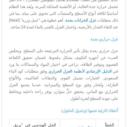
تتحمل حرارة جدة العالية، أو الأغشية السائلة المرنة. ويُعد هذا النظام
أساسيًا لكافة أنواع الأسطح والمنشآت التي تحتوي على مياه، بما في
ذلك متطلبات
عزل الخزانات بجدة
. أهم خطوة هي “عمل وزرة” (Naal)
عند التقاء الجدار بالأرضية، واختبار العزل بالغمر بالماء لمدة 24 ساعة.
عزل حراري بجدة
عزل حراري بجدة يقلل تأثير الحرارة المرتفعة على السطح، ويخفّض
العبء عن أجهزة التكييف بشكل ملحوظ. لضمان تحقيق الكفاءة
القصوى وتوفير الطاقة، نراعي في اختيار المواد والسماكات ما ورد
في
الدليل الإرشادي لأنظمة العزل الحراري
وفق متطلبات كود البناء
السعودي. الخيارات تشمل الفوم، والدهانات العاكسة، والألواح
العازلة، وتُختار وفق نوع السطح والميزانية. عندما يجتمع العزل
الحراري مع المائي، يتحقق حلٌّ متوازن يوفر راحة داخلية ويحافظ
على جودة السطح لفترة أطول.
أخطاء كارثية تجنبها (وجدول الحلول)
الخطأ
الحل الهندسي في “بريق