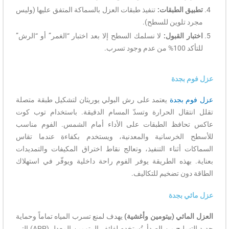
تطبيق الطبقات:
تنفيذ طبقات العزل بالسماكة المتفق عليها (وليس
مجرد تلوين للسطح).
اختبار القبول:
لا نسلمك السطح إلا بعد اختبار “الغمر” أو “الرش”
للتأكد 100% من عدم وجود تسرب.
عزل فوم بجدة
عزل فوم بجدة
يعتمد على رش البولي يوريثان لتشكيل طبقة متصلة
تقلل انتقال الحرارة وتسدّ المسام الدقيقة. باستخدام توب كوت
عاكس تحافظ الطبقات على الأداء أمام الشمس. الفوم مناسب
للأسطح الخرسانية والمعدنية، ويستخدم بكفاءة عندما تقاس
السماكات أثناء التنفيذ، وتعالج نقاط اختراق المكيفات والتمديدات
بعناية. بهذه الطريقة يوفر الفوم راحة داخلية ويوفّر في استهلاك
الطاقة دون تضخيم للتكاليف.
عزل مائي بجدة
العزل المائي (بيتومين وأغشية)
يهدف لمنع تسرب المياه تماماً وحماية
حديد التسليح من الصدأ. تُستخدم لفائف البيتومين المعدل (APP) التي