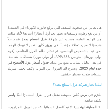
هل تعاني من سخونة السقف التي ترفع فاتورة الكهرباء في الصيف؟
أو من بقع رطوبة وتشققات تظهر بعد أول أمطار؟ أنت هنا لأنك مللت
من الوعود العامة وتبحث عن
شركة عزل اسطح بجدة
تقدم حلاً
هندسيًا لا مجرد “طلاء مؤقت”.
في
بريق كلين
، نحن لا نبيعك الوهم.
نحن نبدأ بالتشخيص الهندسي، ثم نختار نظام العزل المناسب (فوم
بولي يوريثان، بيتومين APP/SBS، أو بولي يوريا) بسماكات مُقاسة.
في هذا الدليل الشامل، نضع بين يديك
جدول أسعار عزل الأسطح في
جدة لعام 2025
، ونشرح لك الفروق بين المواد، وكيف تحمي منزلك
لسنوات طويلة بضمان حقيقي.
لماذا تختار شركة عزل اسطح بجدة؟
نلتزم في بريق كلين بمنهجية تجعل قرار العزل استثمارًا آمنًا وليس
تكلفة ضائعة:
المعاينة الهندسية:
لا نبدأ العمل عشوائياً. نفحص الميول، المزاريب،