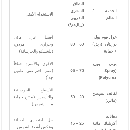
النطاق
الخدمة /
السعري
الاستخدام الأمثل
النظام
التقريبي
(ريال/م²)
عزل فوم بولي
أفضل عزل مائي
يوريثان (رش)
60 – 80
وحراري مزدوج
+ حماية
(للشينكو والخرسانة)
بولي يوريا
الأقوى والأسرع جفافاً
(Spray
70 – 95
(عمر افتراضي طويل
Polyurea)
جداً)
للأسطح الخرسانية
لفائف بيتومين
30 – 50
والتأسيس (يحتاج حماية
(مائي)
من الشمس)
دهانات
حل اقتصادي للصيانة
أكريليك مائية
25 – 45
وعكس أشعة الشمس