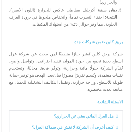
والحراري).
دهان طبقة أكريليك مطاطي عاكس للحرارة (اللون الأبيض).
النتيجة:
اختفاء التسرب تماماً، وانخفاض ملحوظ في برودة الغرف
العلوية، مما وفر حوالي 25% من استهلاك المكيفات.
بريق كلين ضمن شركات جدة
شركة بريق كلين تُعتبر خيارًا منطقيًا لمن يبحث عن شركة عزل
اسطح بجدة تجمع بين جودة المواد، تنفيذ احترافي، وتواصل واضح.
تُقدّم الشركة حلولًا مائية وحرارية، وتوفّر فحصًا مجانيًا، وتستخدم
تقنيات معتمدة، وتُسلم تقريرًا مصورًا قبل/بعد. الهدف هو توفير حماية
طويلة للأسطح، وراحة حرارية، وتقليل التكاليف التشغيلية للعميل مع
متابعة بعدية مختصرة.
الاسئلة الشائعة
هل العزل المائي يغني عن الحراري؟
كيف أعرف أن الشركة لا تغش في سماكة العزل؟