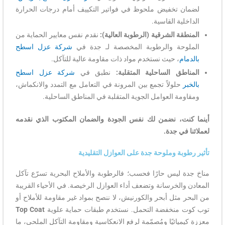
لضمان تخفيض ملحوظ في فواتير التكييف أمام درجات الحرارة
الداخلية القاسية.
المنطقة الشرقية (الرطوبة العالية):
نقدم نفس معايير الحماية من
الملوحة والرطوبة المخصصة لـ جدة في
شركة عزل اسطح
بالدمام
، حيث نستخدم مواد ذات مقاومة عالية للتآكل.
المناطق الساحلية المتقلبة:
نطبق في
شركة عزل اسطح
بالخبر
حلولاً تجمع بين المرونة في التعامل مع التمدد والانكماش،
ومقاومة العوامل الجوية المتقلبة في المناطق الساحلية.
أينما كنت، نضمن لك نفس الجودة والضمان المكتوب الذي نقدمه
لعملائنا في جدة.
تأثير رطوبة وملوحة جدة على العوازل التقليدية
مناخ جدة ليس حارًا فحسب؛ فالرطوبة والأملاح البحرية تسرّع تآكل
المعادن والخرسانة وتضعف أداء العوازل الرخيصة. في الأحياء القريبة
من البحر مثل أبحر والكورنيش، لا ننصح بمواد غير مقاومة للأملاح أو
توب كوت منخفضة التحمل. نستخدم طبقات حماية علوية
Top Coat
معززة كيميائيًا ومُصمّمة لرفع الانعكاسية ومقاومة التآكل الملحي، ما