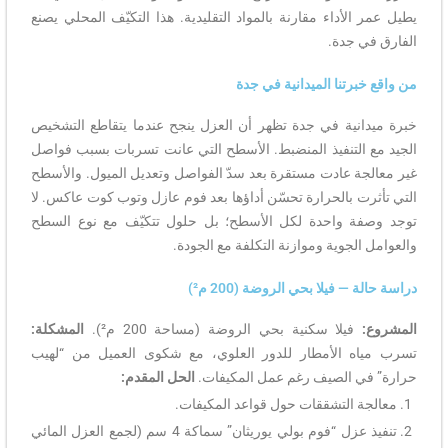
يطيل عمر الأداء مقارنة بالمواد التقليدية. هذا التكيّف المحلي يصنع
الفارق في جدة.
من واقع خبرتنا الميدانية في جدة
خبرة ميدانية في جدة تظهر أن العزل ينجح عندما يتقاطع التشخيص
الجيد مع التنفيذ المنضبط. الأسطح التي عانت تسربات بسبب فواصل
غير معالجة عادت مستقرة بعد سدّ الفواصل وتعديل الميول. والأسطح
التي تأثرت بالحرارة تحسّن أداؤها بعد فوم عازل وتوب كوت عاكس. لا
توجد وصفة واحدة لكل الأسطح؛ بل حلول تتكيّف مع نوع السطح
والعوامل الجوية وموازنة التكلفة مع الجودة.
دراسة حالة — فيلا بحي الروضة (200 م²)
المشروع:
فيلا سكنية بحي الروضة (مساحة 200 م²).
المشكلة:
تسرب مياه الأمطار للدور العلوي، مع شكوى العميل من “لهيب
حرارة” في الصيف رغم عمل المكيفات.
الحل المقدم:
معالجة التشققات حول قواعد المكيفات.
تنفيذ عزل “فوم بولي يوريثان” سماكة 4 سم (لجمع العزل المائي