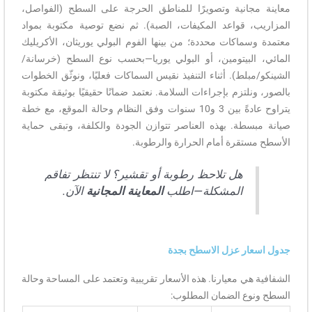
معاينة مجانية وتصويرًا للمناطق الحرجة على السطح (الفواصل،
المزاريب، قواعد المكيفات، الصبة). ثم نضع توصية مكتوبة بمواد
معتمدة وسماكات محددة؛ من بينها الفوم البولي يوريثان، الأكريليك
المائي، البيتومين، أو البولي يوريا—بحسب نوع السطح (خرسانة/
الشينكو/مبلط). أثناء التنفيذ نقيس السماكات فعليًا، ونوثّق الخطوات
بالصور، ونلتزم بإجراءات السلامة. نعتمد ضمانًا حقيقيًا بوثيقة مكتوبة
يتراوح عادةً بين 3 و10 سنوات وفق النظام وحالة الموقع، مع خطة
صيانة مبسطة. بهذه العناصر تتوازن الجودة والكلفة، وتبقى حماية
الأسطح مستقرة أمام الحرارة والرطوبة.
هل تلاحظ رطوبة أو تقشير؟ لا تنتظر تفاقم
المشكلة—اطلب
المعاينة المجانية
الآن.
جدول اسعار عزل الاسطح بجدة
الشفافية هي معيارنا. هذه الأسعار تقريبية وتعتمد على المساحة وحالة
السطح ونوع الضمان المطلوب: