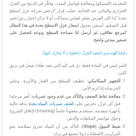
المعدنية (الشينكو) ومعالجة فواصل التمدد، وفكّر في الدمج بين العزل
الحراري والمائي عند الحاجة. تجنّب قرار “ارخص شركة عزل اسطح
بجدة” إذا كان العرض يفتقر لقياس سماكات أو لا يذكر اختبار رش/غمر
قبل التسليم. استعن بجدول
اسعار عزل الاسطح بجدة في هذا المقال
كمرجع نطاقي، ثم أرسل لنا مساحة السطح ونوعه لتحصل على
تسعير مبدئي واضح.
دليلنا الهندسي لتنفيذ العزل (خطوات لا نتنازل عنها)
السر ليس في المادة فقط، بل في اليد التي تنفذ. هكذا نعمل في بريق
كلين:
التجهيز الميكانيكي:
تنظيف السطح من الغبار والأتربة، وجلي
الخرسانة إذا لزم الأمر.
معالجة نقاط الضعف والتأكد من عدم وجود تسربات:
أهم مرحلة!
قبل أي عزل، نحرص على
كشف تسربات المياه بجدة
بدقة عالية
بأجهزة متقدمة. نستخدم معجوناً خاصاً (Grouting) لإغلاق الشروخ
وحول مواسير المكيفات والدش.
ضبط الميول (Slope):
التأكد من أن المياه تجري بسلاسة نحو
المزاريب (الصفايات) ولا تتجمع في برك.