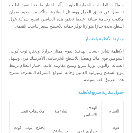
سماكات الطبقات، الحماية العلوية، وآلية اختبار ما بعد التنفيذ. اطلب
تفاصيل عن فريق العمل ووسائل السلامة، وتأكد من وجود ضمان
مكتوب وخدمة صيانة. عندما تجتمع هذه العناصر، تصبح شركة عزل
اسطح بجدة خيارًا متوازنًا يوفّر حماية للأسطح بسعر يناسب القيمة.
مقارنة الأنظمة باختصار
الأنظمة تتباين حسب الهدف: الفوم ممتاز حراريًا ويحتاج توب كوت،
البيتومين قوي مائيًا ويفضّل للأسطح الخرسانية، الأكريليك مرن وسهل
الصيانة، والبولي يوريا سريع ويمنح مقاومة عالية. اختيار النظام يرتبط
بنوع السطح وميزانية العميل وحالة الموقع. الشركة المحترفة تشرح
هذه الفروق بلغة بسيطة.
جدول مقارنة سريع للأنظمة
الهدف
النظام
الملاءمة
ملاحظات تنفيذ
الأساس
فوم
يحتاج توب كوت
حراري قوي
خرسانة/