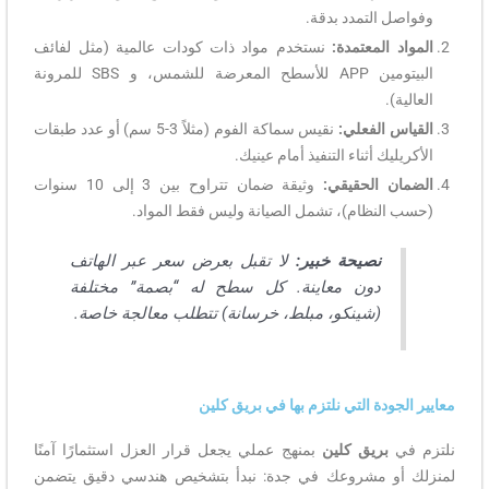
وفواصل التمدد بدقة.
المواد المعتمدة:
نستخدم مواد ذات كودات عالمية (مثل لفائف
البيتومين APP للأسطح المعرضة للشمس، و SBS للمرونة
العالية).
القياس الفعلي:
نقيس سماكة الفوم (مثلاً 3-5 سم) أو عدد طبقات
الأكريليك أثناء التنفيذ أمام عينيك.
الضمان الحقيقي:
وثيقة ضمان تتراوح بين 3 إلى 10 سنوات
(حسب النظام)، تشمل الصيانة وليس فقط المواد.
نصيحة خبير:
لا تقبل بعرض سعر عبر الهاتف
دون معاينة. كل سطح له “بصمة” مختلفة
(شينكو، مبلط، خرسانة) تتطلب معالجة خاصة.
معايير الجودة التي نلتزم بها في بريق كلين
نلتزم في
بريق كلين
بمنهج عملي يجعل قرار العزل استثمارًا آمنًا
لمنزلك أو مشروعك في جدة: نبدأ بتشخيص هندسي دقيق يتضمن