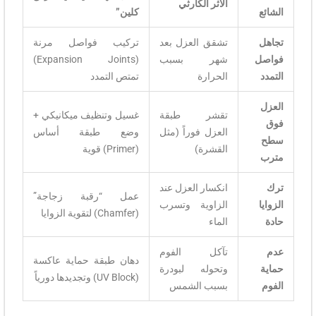
الأثر الكارثي
الشائع
كلين”
تجاهل
تشقق العزل بعد
تركيب فواصل مرنة
فواصل
شهر بسبب
(Expansion Joints)
التمدد
الحرارة
تمتص التمدد
العزل
تقشر طبقة
غسيل وتنظيف ميكانيكي +
فوق
العزل فوراً (مثل
وضع طبقة أساس
سطح
القشرة)
(Primer) قوية
مترب
ترك
انكسار العزل عند
عمل “رقبة زجاجة”
الزوايا
الزاوية وتسرب
(Chamfer) لتقوية الزوايا
حادة
الماء
عدم
تآكل الفوم
دهان طبقة حماية عاكسة
حماية
وتحوله لبودرة
(UV Block) وتجديدها دورياً
الفوم
بسبب الشمس