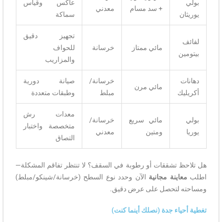
بولي
عاكس وقياس
+ سد مسام
معدني
يوريثان
سماكة
تجهيز دقيق
لفائف
مائي ممتاز
خرسانة
للحواف
بيتومين
والمزاريب
دهانات
خرسانة/
صيانة دورية
مائي مرن
أكريليك
مبلط
وطبقات متعددة
معدات رش
بولي
مائي سريع
خرسانة/
متخصصة واختبار
يوريا
ومتين
معدني
التصاق
هل تلاحظ تشققات أو رطوبة في السقف؟ لا تنتظر تفاقم المشكلة—
اطلب
معاينة مجانية
الآن وحدد نوع السطح (خرسانة/شينكو/مبلط)
ومساحته لتحصل على عرض دقيق.
تغطية أحياء جدة (نصلك أينما كنت)