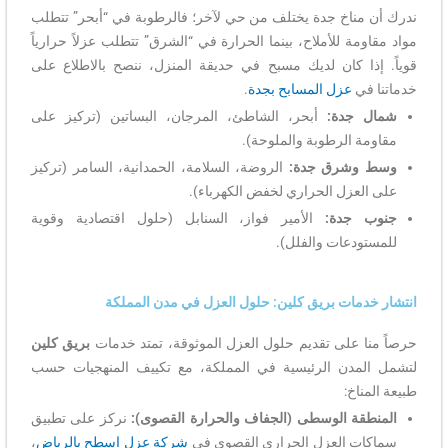
ندرك أن مناخ جدة يختلف من حي لآخر؛ فالرطوبة في “أبحر” تتطلب
مواد مقاومة للأملاح، بينما الحرارة في “الشرق” تتطلب عزلاً حرارياً
قوياً. إذا كان لديك مسبح في حديقة المنزل، ننصح بالاطلاع على
خدماتنا في
عزل المسابح بجدة
.
شمال جدة:
أبحر، الشاطئ، المرجان، البساتين (تركيز على
مقاومة الرطوبة والملوحة).
وسط وشرق جدة:
الروضة، السلامة، الحمدانية، السامر (تركيز
على العزل الحراري لخفض الكهرباء).
جنوب جدة:
الأمير فواز، السنابل (حلول اقتصادية وقوية
للمستودعات والفلل).
انتشار خدمات بريق كلين: حلول العزل في مدن المملكة
حرصاً منا على تقديم حلول العزل الموثوقة، تمتد خدمات
بريق كلين
لتشمل المدن الرئيسية في المملكة، مع تكييف المنهجيات حسب
طبيعة المناخ:
المنطقة الوسطى (الجفاف والحرارة القصوى):
نركز على تطبيق
سماكات العزل الحراري القصوى في
شركة عزل اسطح بالرياض
،