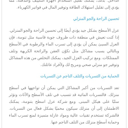
الداخل. بذلك، يمكنك تقليل استخدام أجهزة التكييف والتدفئة، مما
يؤدي إلى تقليل استهلاك الطاقة وتوفير المال في فواتير الكهرباء.
تحسين الراحة والجو المنزلي
عزل الأسطح بشكل جيد يؤدي أيضًا إلى تحسين الراحة والجو المنزلي.
إذا كنت تعيش في منطقة ذات ظروف جوية قاسية مثل تنومة، فإن
العزل السيئ يمكن أن يؤدي إلى تسرب الماء والرطوبة في الأسطح
وبالتالي يسبب مشاكل مثل تكوّن العفن والرائحة الكريهة وتلف
الممتلكات. ومع تركيب العزل الجيد، يمكنك التخلص من هذه المشاكل
وتوفير جو منزلي صحي ومريح لك ولأفراد عائلتك.
الحماية من التسربات والتلف الناجم عن التسربات
تعد التسربات من أكبر المشاكل التي يمكن أن تواجهها في أسطح
منزلك. فالتسربات المائية قد تتسبب في تلف الأسطح والأثاث وتؤثر
سلبًا على هيكل المبنى. ومع شركة عزل اسطح بتنومة، يمكنك
الاطمئنان إلى أن منزلك سيكون محميًا بشكل فعال من التسربات.
فالشركة تستخدم تقنيات عالية ومواد عازلة متميزة لمنع تسرب الماء
وحماية أسطح منزلك من التلف الناجم عنها.