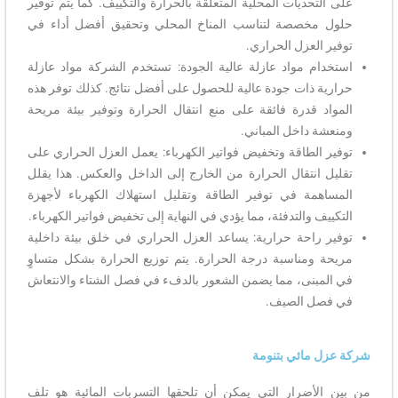
على التحديات المحلية المتعلقة بالحرارة والتكييف. كما يتم توفير
حلول مخصصة لتناسب المناخ المحلي وتحقيق أفضل أداء في
توفير العزل الحراري.
استخدام مواد عازلة عالية الجودة: تستخدم الشركة مواد عازلة
حرارية ذات جودة عالية للحصول على أفضل نتائج. كذلك توفر هذه
المواد قدرة فائقة على منع انتقال الحرارة وتوفير بيئة مريحة
ومنعشة داخل المباني.
توفير الطاقة وتخفيض فواتير الكهرباء: يعمل العزل الحراري على
تقليل انتقال الحرارة من الخارج إلى الداخل والعكس. هذا يقلل
المساهمة في توفير الطاقة وتقليل استهلاك الكهرباء لأجهزة
التكييف والتدفئة، مما يؤدي في النهاية إلى تخفيض فواتير الكهرباء.
توفير راحة حرارية: يساعد العزل الحراري في خلق بيئة داخلية
مريحة ومناسبة درجة الحرارة. يتم توزيع الحرارة بشكل متساوٍ
في المبنى، مما يضمن الشعور بالدفء في فصل الشتاء والانتعاش
في فصل الصيف.
شركة عزل مائي بتنومة
من بين الأضرار التي يمكن أن تلحقها التسربات المائية هو تلف