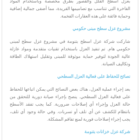
بعزل أسطح الفلل والقصور بطرق مخصصة وباستخدام المواد
الفاخرة التي تتناسب مع تصاميمها الفريدة، مما أضفى جمالية إضافية
وحماية فائقة على هذه العقارات الفخمة.
مشروع عزل سطح مبنى حكومي
شاركت شركة عزل اسطح بتنومة في مشروع عزل سطح لمبنى
حكومي هام. تم تنفيذ العزل باستخدام تقنيات متقدمة ومواد عازلة
عالية الجودة لتوفير حماية موثوقة للمبنى وتقليل استهلاك الطاقة
وتكاليف الصيانة.
نصائح للحفاظ على فعالية العزل السطحي
بعد إجراء عملية العزل، هناك بعض النصائح التي يمكن اتباعها للحفاظ
على فعالية العزل السطحي. ينصح بإجراء صيانة دورية للتحقق من
حالة العزل وإجراء أي إصلاحات ضرورية. كما يجب تفقد الأسطح
بانتظام للكشف عن أي تلف أو تسربات. وفي حالة وجود أي تلف،
يجب إجراء إصلاحات فورية لمنع تفاقم المشكلة.
شركة عزل خزانات بتنومة