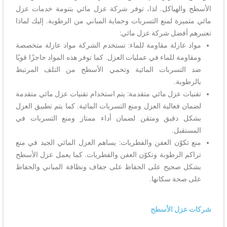
الأسطح والهياكل. لذا، توفر شركة عزل مائي بتنومة خدمات عزل
مائي متميزة لمنع التسربات وحماية المباني من الرطوبة. إليك لماذا
تعتبرهم أفضل شركة عزل مائي:
مواد عازلة مقاومة للماء: تستخدم الشركة مواد عازلة متخصصة
ومقاومة للماء في عمليات العزل. كما توفر هذه المواد حاجزًا قويًا
ضد التسربات المائية وتحمي الأسطح من التلف المرتبط
بالرطوبة.
تقنيات عزل مائي متقدمة: يتم استخدام تقنيات عزل مائي متقدمة
لضمان فعالية العزل ومنع التسربات المائية. كما يتم تطبيق العزل
بشكل دقيق ومتقن لضمان أداء ممتاز ومنع التسربات في
المستقبل.
منع تكوّن العفن والفطريات: يساهم العزل المائي الجيد في منع
تراكم الرطوبة وتكوّن العفن والفطريات. كما يعمل عزل الأسطح
بشكل صحيح على الحفاظ على جفاف ونظافة المباني والحفاظ
على صحة سكانها.
شركات عزل الأسطح