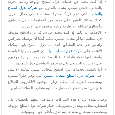
إذا كنت تبحث عن خدمات عزل اسطح موثوقة وعالية الجودة
بالنماص، فنحن نوصي بشدة بالتعاون مع
شركة عزل اسطح
بالنماص
، التي تضم فريقًا محترفًا ومتخصصًا في مجال العزل.
كذلك يمكنك العثور على مزيد من المعلومات حول خدماتهم
وأعمالهم السابقة عن طريق زيارة موقعهم على الإنترنت.
بالإضافة إلى ذلك، إذا كنت تبحث عن شركة عزل اسطح موثوقة
في منطقة ابها أو محايل عسير، يمكننا أيضًا أن نوصيك بشركتين
رائدتين في هذه المناطق. لخدمات عزل اسطح بابها، يمكنك
الاعتماد على
شركة عزل اسطح بابها
، التي تتميز بخبرتها الواسعة
واستخدامها لمواد عازلة عالية الجودة. كما يمكنك زيارة موقعهم
على الإنترنت للحصول على مزيد من التفاصيل حول خدماتهم
أما بالنسبة لخدمات عزل اسطح بمحايل عسير، يمكنك الاعتماد
على
شركة عزل اسطح بمحايل عسير
، التي توفر حلولًا متميزة
ومخصصة للعزل. كما يمكنك زيارة موقعهم الإلكتروني للاطلاع
على مزيد من المعلومات حول خدماتهم وتجارب العملاء السابقين
نوصي بشدة بزيارة هذه الشركات والتواصل معهم للحصول على
استشارة مجانية وتقدير لمشروعك. اختيار شركة عزل اسطح موثوقة
ومتخصصة سيضمن تنفيذ عملية العزل بأعلى جودة وموثوقية.