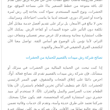
لك باقة متنوعة من خطط التسعير بناءً على مساحة الموقع، نوع
الحشرات، ونوع المبيد المستخدم. سواء كنت بحاجة إلى رش لمرة
واحدة أو اشتراك دوري، فستجد لدينا ما يناسب احتياجاتك وميزانيتك.
نحن لا نبالغ في الأسعار، بل نركز على تقديم أفضل خدمة مقابل أقل
تكلفة دون التأثير على جودة المبيدات أو كفاءة الرش. يمكنك الآن
طلب استشارة مجانية وسنقدم لك عرض سعر تفصيلي وشفاف دون
التزام، لأننا نؤمن بأن الوضوح هو أساس الثقة. تواصل معنا الآن
لتكتشف الفرق الحقيقي في الأسعار والجودة.
نصائح شركة رش مبيدات بالقصيم للحماية من الحشرات
إذا كنت تبحث عن الحماية المثالية من الحشرات في منزلك أو
منشأتك، فإن شركة رش مبيدات بالقصيم تقدم لك نصائح فعالة. أولًا،
احرص دائمًا على إغلاق الفتحات والشقوق، فهي الممر الرئيسي
للحشرات. ثانيًا، قم بتنظيف أماكن تخزين الطعام باستمرار، لأن بقايا
الطعام تجذب الصراصير والنمل والفئران. ثالثًا، لا تستخدم أي مبيد
حشري دون استشارة الشركة المتخصصة، فقد يكون ضارًا بصحتك.
شركتنا تعتمد على طرق حديثة وآمنة، وتقدم لك خدمات وقائية تضمن
لك بيئة خالية تمامًا من الآفات. ولأن شركة بريق كلين تمتلك خبرة