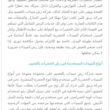
الصراصير، النمل، القوارض، والفئران داخل منزلك يعد خطرًا على
الصحة ويؤثر على جودة الحياة. لذلك، شركة رش مبيدات بالقصيم مثل
شركة بريق كلين تلعب دورًا مهمًا في تأمين المنازل والمنشآت ضد
هذه الكائنات الضارة. نحن نوفر لك خدمات الرش الشامل التي تساهم
في القضاء التام على الحشرات مع الحفاظ على سلامة الأطفال وكبار
السن. استخدام المبيدات الحشرية المناسبة يعد عاملًا أساسيًا في
الحماية طويلة المدى، خاصة مع الالتزام بجدول مكافحة دوري. إذا
كنت تسعى للعيش في بيئة نظيفة وصحية، فإن رش المبيدات ضرورة
لا يمكن تجاهلها.
أنواع المبيدات المستخدمة في رش الحشرات بالقصيم
تعتمد شركة رش مبيدات بالقصيم على مجموعة متنوعة من أنواع
المبيدات الحشرية التي تستخدم وفقًا لنوع الحشرة المنتشرة. نحن في
شركة بريق كلين ندرك أن كل نوع من الحشرات يتطلب مبيدًا خاصًا
لتحقيق أعلى نسبة فاعلية في الإبادة. على سبيل المثال، يتم استخدام
مبيدات قوية للصراصير، في حين تستخدم مركبات دقيقة وآمنة للنمل
الأبيض. جميع المبيدات التي نستخدمها مرخصة من الجهات الرسمية
وتتميز بجودة عالية وأمان تام، ما يُحقق لك نتائج سريعة دون أي ضرر