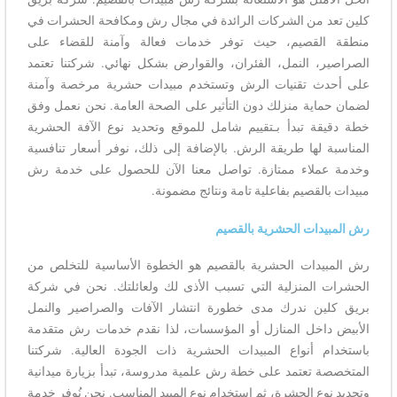
كلين تعد من الشركات الرائدة في مجال رش ومكافحة الحشرات في
منطقة القصيم، حيث توفر خدمات فعالة وآمنة للقضاء على
الصراصير، النمل، الفئران، والقوارض بشكل نهائي. شركتنا تعتمد
على أحدث تقنيات الرش وتستخدم مبيدات حشرية مرخصة وآمنة
لضمان حماية منزلك دون التأثير على الصحة العامة. نحن نعمل وفق
خطة دقيقة تبدأ بـتقييم شامل للموقع وتحديد نوع الآفة الحشرية
المناسبة لها طريقة الرش. بالإضافة إلى ذلك، نوفر أسعار تنافسية
وخدمة عملاء ممتازة. تواصل معنا الآن للحصول على خدمة رش
مبيدات بالقصيم بفاعلية تامة ونتائج مضمونة.
رش المبيدات الحشرية بالقصيم
رش المبيدات الحشرية بالقصيم هو الخطوة الأساسية للتخلص من
الحشرات المنزلية التي تسبب الأذى لك ولعائلتك. نحن في شركة
بريق كلين ندرك مدى خطورة انتشار الآفات والصراصير والنمل
الأبيض داخل المنازل أو المؤسسات، لذا نقدم خدمات رش متقدمة
باستخدام أنواع المبيدات الحشرية ذات الجودة العالية. شركتنا
المتخصصة تعتمد على خطة رش علمية مدروسة، تبدأ بزيارة ميدانية
وتحديد نوع الحشرة، ثم استخدام نوع المبيد المناسب. نحن نُوفر خدمة