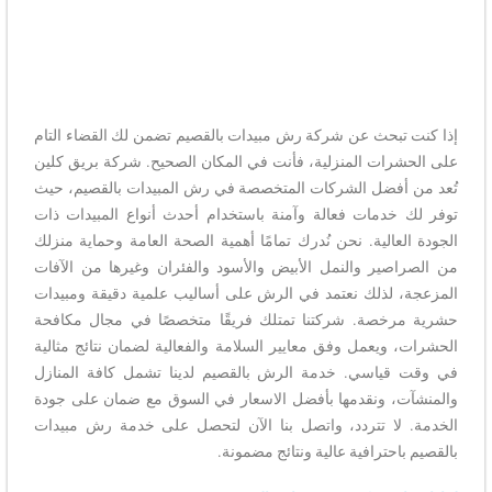
إذا كنت تبحث عن شركة رش مبيدات بالقصيم تضمن لك القضاء التام
على الحشرات المنزلية، فأنت في المكان الصحيح. شركة بريق كلين
تُعد من أفضل الشركات المتخصصة في رش المبيدات بالقصيم، حيث
توفر لك خدمات فعالة وآمنة باستخدام أحدث أنواع المبيدات ذات
الجودة العالية. نحن نُدرك تمامًا أهمية الصحة العامة وحماية منزلك
من الصراصير والنمل الأبيض والأسود والفئران وغيرها من الآفات
المزعجة، لذلك نعتمد في الرش على أساليب علمية دقيقة ومبيدات
حشرية مرخصة. شركتنا تمتلك فريقًا متخصصًا في مجال مكافحة
الحشرات، ويعمل وفق معايير السلامة والفعالية لضمان نتائج مثالية
في وقت قياسي. خدمة الرش بالقصيم لدينا تشمل كافة المنازل
والمنشآت، ونقدمها بأفضل الاسعار في السوق مع ضمان على جودة
الخدمة. لا تتردد، واتصل بنا الآن لتحصل على خدمة رش مبيدات
بالقصيم باحترافية عالية ونتائج مضمونة.