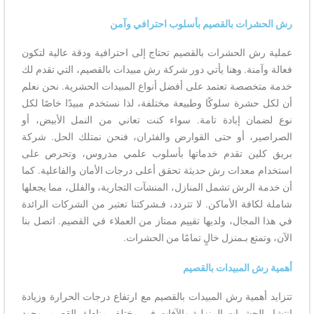
رش الحشرات بالقصيم بأسلوب احترافي وآمن
عملية رش الحشرات بالقصيم تحتاج إلى احترافية ودقة عالية لتكون
فعالة وآمنة. وهنا يأتي دور شركة رش مبيدات بالقصيم، التي تقدم لك
خدمة متخصصة تعتمد على أفضل أنواع المبيدات الحشرية. نحن نعلم
أن لكل حشرة سلوكًا وطبيعة مختلفة، لذا نستخدم مبيدًا خاصًا لكل
نوع لضمان إبادة تامة. سواء كنت تعاني من النمل الأبيض، أو
الصراصير، أو حتى القوارض والفئران، فنحن نمتلك الحل. شركة
بريق كلين تقدم خدماتها بأسلوب علمي مدروس، وتحرص على
استخدام معدات رش حديثة تحقق أعلى درجات الأمان والفاعلية. كما
أن خدمة الرش تشمل المنازل، المنشآت التجارية، والفلل، مما يجعلها
شاملة لكافة الأماكن. لا تتردد، فـشركتنا تعتبر من الشركات الرائدة
في هذا المجال، ولديها تقييم ممتاز من العملاء في القصيم. اتصل بنا
الآن، وتمتع بـمنزل خالٍ تمامًا من الحشرات.
أهمية رش المبيدات بالقصيم
تتزايد أهمية رش المبيدات بالقصيم مع ارتفاع درجات الحرارة وزيادة
انتشار الحشرات المنزلية والآفات في مختلف مناطق القصيم. وجود