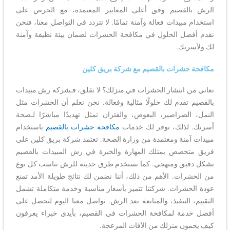
الرش بالقصيم وفق أعلى المعايير المعتمدة، مع الحرص على
استخدام مبيدات فعالة وآمنة تمامًا. لا تتردد في التواصل معنا، فنحن
نقدم أفضل الحلول في مكافحة الحشرات لضمان بيئة نظيفة وآمنة
لك ولأسرتك.
مكافحة حشرات بالقصيم مع شركة بريق كلين
تعاني من انتشار الحشرات في منزلك؟ لا تقلق، فـشركة رش مبيدات
بالقصيم تقدم لك حلولًا مثالية وفعالة. نحن نعلم أن الحشرات مثل
النمل، الصراصير، البعوض، والفئران تمثل تهديدًا مباشرًا لـصحة
أسرتك. لذلك، نوفر لك خدمات
مكافحة حشرات بالقصيم
باستخدام
مبيدات آمنة ومعتمدة من وزارة الصحة. تعتمد شركة بريق كلين على
فريق متخصص يمتلك المهارة والخبرة في رش المبيدات بالقصيم
بشكل دقيق ومنهجي. كما نستخدم طرق حديثة للرش تناسب كل نوع
من الحشرات. الأهم من ذلك، أننا نضمن لك نتائج طويلة الأمد تمنع
عودة الحشرات. شركتنا تتميز بأسعار مناسبة وخدمة متكاملة تشمل
التقييم، التنفيذ، والمتابعة بعد الرش. تواصل معنا اليوم لتحصل على
أفضل خدمة لمكافحة الحشرات في القصيم، بأيدي خبراء يعرفون
كيف يحمون منزلك من الآفات المزعجة.