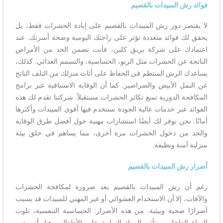
فوائد رش المبيدات بالقصيم
لا يقتصر دور رش المبيدات بالقصيم على إبادة الحشرات فقط، بل
يحقق لك فوائد متعددة تؤثر على راحتك اليومية وصحة أسرتك. عند
اعتمادك على شركة بريق كلين، فأنت تضمن الحد من الأمراض
الناتجة عن الحشرات مثل الربو، الحساسية، والتسمم الغذائي. كذلك،
يساعدك الرش المنتظم في الحفاظ على أثاث منزلك من التلف الناتج
عن النمل الأبيض والصراصير. كما أن الوقاية الاستباقية عبر برامج
المكافحة الدورية تمنع تكاثر الحشرات مستقبلاً. شركتنا تقدم لك هذه
الفوائد عبر خدمات عالية الجودة تستخدم فيها أقوى المبيدات وأكثرها
أمانًا. نحن نوفر لك أيضًا استشارات مهنية حول أفضل طرق الوقاية
والحد من دخول الحشرات مرة أخرى، مما يساهم في خلق بيئة
منزلية آمنة ونظيفة.
أضرار رش المبيدات بالقصيم
رغم أن رش المبيدات بالقصيم يعد ضرورة لمكافحة الحشرات
والآفات، إلا أن الاستخدام العشوائي أو غير المهني للمبيدات قد يسبب
أضرارًا صحية وبيئية. من هذه الأضرار: الحساسية التنفسية، تلوث
الهواء الداخلي، وتأثير المواد السامة على الأطفال. وهنا يأتي دور