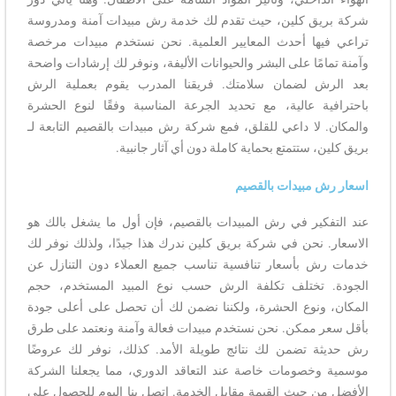
شركة بريق كلين، حيث تقدم لك خدمة رش مبيدات آمنة ومدروسة
تراعي فيها أحدث المعايير العلمية. نحن نستخدم مبيدات مرخصة
وآمنة تمامًا على البشر والحيوانات الأليفة، ونوفر لك إرشادات واضحة
بعد الرش لضمان سلامتك. فريقنا المدرب يقوم بعملية الرش
باحترافية عالية، مع تحديد الجرعة المناسبة وفقًا لنوع الحشرة
والمكان. لا داعي للقلق، فمع شركة رش مبيدات بالقصيم التابعة لـ
بريق كلين، ستتمتع بحماية كاملة دون أي آثار جانبية.
اسعار رش مبيدات بالقصيم
عند التفكير في رش المبيدات بالقصيم، فإن أول ما يشغل بالك هو
الاسعار. نحن في شركة بريق كلين ندرك هذا جيدًا، ولذلك نوفر لك
خدمات رش بأسعار تنافسية تناسب جميع العملاء دون التنازل عن
الجودة. تختلف تكلفة الرش حسب نوع المبيد المستخدم، حجم
المكان، ونوع الحشرة، ولكننا نضمن لك أن تحصل على أعلى جودة
بأقل سعر ممكن. نحن نستخدم مبيدات فعالة وآمنة ونعتمد على طرق
رش حديثة تضمن لك نتائج طويلة الأمد. كذلك، نوفر لك عروضًا
موسمية وخصومات خاصة عند التعاقد الدوري، مما يجعلنا الشركة
الأفضل من حيث القيمة مقابل الخدمة. اتصل بنا اليوم للحصول على