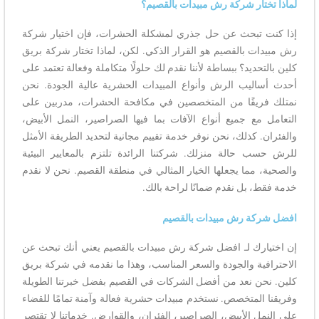
لماذا تختار شركة رش مبيدات بالقصيم؟
إذا كنت تبحث عن حل جذري لمشكلة الحشرات، فإن اختيار شركة
رش مبيدات بالقصيم هو القرار الذكي. لكن، لماذا تختار شركة بريق
كلين بالتحديد؟ ببساطة لأننا نقدم لك حلولًا متكاملة وفعالة تعتمد على
أحدث أساليب الرش وأنواع المبيدات الحشرية عالية الجودة. نحن
نمتلك فريقًا من المتخصصين في مكافحة الحشرات، مدربين على
التعامل مع جميع أنواع الآفات بما فيها الصراصير، النمل الأبيض،
والفئران. كذلك، نحن نوفر خدمة تقييم مجانية لتحديد الطريقة الأمثل
للرش حسب حالة منزلك. شركتنا الرائدة تلتزم بالمعايير البيئية
والصحية، مما يجعلها الخيار المثالي في منطقة القصيم. نحن لا نقدم
خدمة فقط، بل نقدم ضمانًا لراحة بالك.
افضل شركة رش مبيدات بالقصيم
إن اختيارك لـ افضل شركة رش مبيدات بالقصيم يعني أنك تبحث عن
الاحترافية والجودة والسعر المناسب، وهذا ما نقدمه في شركة بريق
كلين. نحن نعد من أفضل الشركات في القصيم بفضل خبرتنا الطويلة
وفريقنا المتخصص. نستخدم مبيدات حشرية فعالة وآمنة تمامًا للقضاء
على النمل الأبيض، الصراصير، الفئران، والقوارض. خدماتنا لا تقتصر