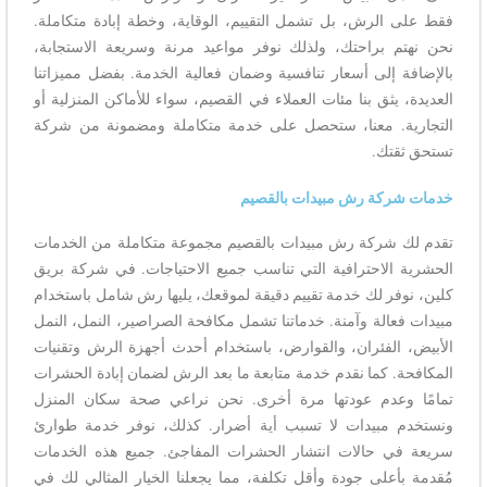
فقط على الرش، بل تشمل التقييم، الوقاية، وخطة إبادة متكاملة.
نحن نهتم براحتك، ولذلك نوفر مواعيد مرنة وسريعة الاستجابة،
بالإضافة إلى أسعار تنافسية وضمان فعالية الخدمة. بفضل مميزاتنا
العديدة، يثق بنا مئات العملاء في القصيم، سواء للأماكن المنزلية أو
التجارية. معنا، ستحصل على خدمة متكاملة ومضمونة من شركة
تستحق ثقتك.
خدمات شركة رش مبيدات بالقصيم
تقدم لك شركة رش مبيدات بالقصيم مجموعة متكاملة من الخدمات
الحشرية الاحترافية التي تناسب جميع الاحتياجات. في شركة بريق
كلين، نوفر لك خدمة تقييم دقيقة لموقعك، يليها رش شامل باستخدام
مبيدات فعالة وآمنة. خدماتنا تشمل مكافحة الصراصير، النمل، النمل
الأبيض، الفئران، والقوارض، باستخدام أحدث أجهزة الرش وتقنيات
المكافحة. كما نقدم خدمة متابعة ما بعد الرش لضمان إبادة الحشرات
تمامًا وعدم عودتها مرة أخرى. نحن نراعي صحة سكان المنزل
ونستخدم مبيدات لا تسبب أية أضرار. كذلك، نوفر خدمة طوارئ
سريعة في حالات انتشار الحشرات المفاجئ. جميع هذه الخدمات
مُقدمة بأعلى جودة وأقل تكلفة، مما يجعلنا الخيار المثالي لك في