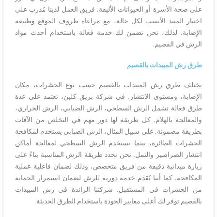
على صحة الأسرة أو الحيوانات الأليفة. فريق العمل لدينا مُدرب على
اختيار المبيد الأنسب لكل حالة، مع مراعاة ظروف الموقع وطبيعة
الإصابة. لذلك، نحن نضمن لك خدمة فعالة باستخدام أحدث مواد
الرش في القصيم.
طرق رش المبيدات بالقصيم
تختلف طرق رش المبيدات بالقصيم حسب نوع الحشرات، مكان
الإصابة، ومستوى الانتشار. في شركة بريق كلين، نعتمد على عدة
طرق فعالة تشمل الرش السطحي، الرش الضبابي، الرش الحراري،
والمعالجة بالهلام. كل طريقة لها دور مهم في التخلص من الآفات
بطريقة مضمونة. على سبيل المثال، الرش الضبابي يستخدم لمكافحة
الحشرات الطائرة، بينما يستخدم الرش السطحي لمعالجة أماكن
انتشار الصراصير والنمل. نحن نحدد طريقة الرش المناسبة بناءً على
زيارة ميدانية دقيقة من فريق متخصص، وذلك لضمان فاعلية عملية
المكافحة. كما أننا نُقدم خدمة دورية للرش لضمان استمرار الحماية
من الحشرات في المستقبل. شركتنا الرائدة في رش المبيدات
بالقصيم توفر لك أعلى معايير الجودة باستخدام الطرق الحديثة.