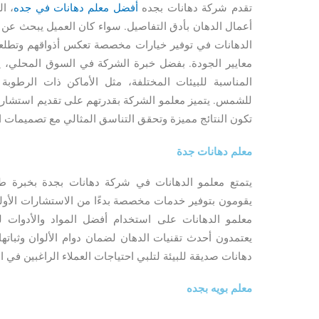
تقدم شركة دهانات بجده
أفضل معلم دهانات في جده
، ال
أعمال الدهان بأدق التفاصيل. سواء كان العميل يبحث عن
الدهانات في توفير خيارات مخصصة تعكس أذواقهم وتطلعا
معايير الجودة
. بفضل خبرة الشركة في السوق المحلي، يتم
المناسبة للبيئات المختلفة، مثل الأماكن ذات الرطوبة
للشمس. يتميز معلمو الشركة بقدرتهم على تقديم استشارا
تكون النتائج مميزة وتحقق التناسق المثالي مع تصميمات ال
معلم دهانات جدة
يتمتع معلمو الدهانات في شركة دهانات بجدة بخبرة طويل
يقومون بتوفير خدمات مخصصة بدءًا من الاستشارات الأول
معلمو الدهانات على استخدام أفضل المواد والأدوات لت
يعتمدون أحدث تقنيات الدهان لضمان دوام الألوان وثباتها
دهانات صديقة للبيئة لتلبي احتياجات العملاء الراغبين في 
معلم بويه بجده