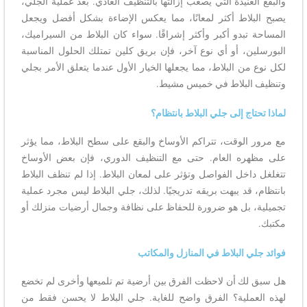
والبقع العنيدة التي يصعب إزالتها بالتنظيف العادي. بعد عملية الجلي،
يصبح البلاط أكثر لمعانًا، مما يعكس الإضاءة بشكل أفضل ويجعل
المساحة تبدو أكبر وأكثر إشراقًا. سواء كان البلاط من السيراميك،
البورسلين، أو أي نوع آخر، فإن بريق كلين تمتلك الحلول المناسبة
لكل نوع من البلاط، مما يجعلها الخيار الأول عندما يتعلق الأمر بجلي
وتنظيف البلاط في خميس مشيط.
لماذا تحتاج إلى جلي البلاط بانتظام؟
مع مرور الوقت، تتراكم الأوساخ والبقع على سطح البلاط، مما يؤثر
على مظهره العام. حتى مع التنظيف الدوري، فإن بعض الأوساخ
تتغلغل داخل الفواصل وتؤثر على لمعان البلاط. إذا لم تنظف البلاط
بانتظام، قد يبهت بريقه تدريجيًا. لذلك، جلي البلاط ليس مجرد عملية
تجميلية، بل هو ضرورة للحفاظ على نظافة وجمال أرضيات منزلك أو
مكتبك.
فوائد جلي البلاط في المنازل والمكاتب
هل سبق لك أن لاحظت الفرق بين أرضية تم تلميعها وأخرى لم تخضع
لهذه العملية؟ الفرق واضح للغاية. جلي البلاط لا يحسن فقط من