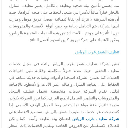
مما يضمن تأمين بيئة صحية ونظيفة بالكامل. يعتبر تنظيف المنازل
بالبخار خياراً مثالياً للأسر التي تسعى للحفاظ على صحة أفرادها، حيث
أن هذه الطريقة لا تترك أي بقايا كيميائية. بفضل فريق مؤهل ومدرب
لدى الشركة، يتم التعامل بعناية مع جميع أنواع الأقمشة والمفروشات
دون التأثير على جودتها. للاستفادة من هذه الخدمات المتميزة بالرياض،
يمكن الاعتماد على شركة بريق كلين لتقديم أفضل النتائج.
تنظيف الشقق غرب الرياض
تعتبر شركة تنظيف شقق غرب الرياض رائدة في مجال خدمات
تنظيف الشقق، حيث تقدم حلولاً متكاملة وفعّالة تلبي احتياجات
العملاء. كما تضمن الشركة استخدام أدوات وتقنيات حديثة تساهم في
الحفاظ على نظافة المنزل وإطالة عمر الأثاث والأسطح. بالإضافة
لذلك، تقدم الشركة خدمات متخصصة تشمل تنظيف السجاد
والمفروشات والتطهير الشامل لجميع الغرف. كما تبرز الشركة بكوادر
مدربة تلتزم بدقة مواعيدها وتعتبر رضا العميل الهدف الأسمى. إذا
كنت تبحث عن خدمات تنظيف الشقق بالرياض، تستطيع الاعتماد على
شركة تنظيف غرب الرياض
لضمان بيئة نظيفة وآمنة. كما يمكن
للعملاء الاستفسار عن العروض الخاصة وتقديم الخدمات ذات أسعار