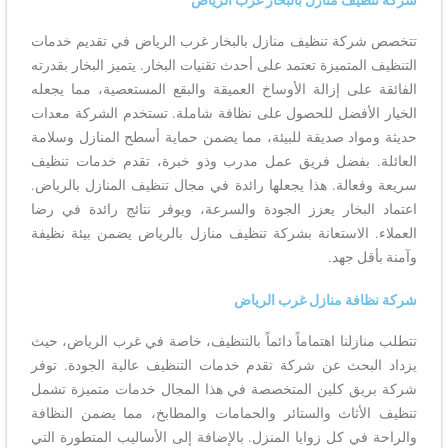
شركة تنظيف منازل بالبخار غرب الرياض
تتخصص شركة تنظيف منازل بالبخار غرب الرياض في تقديم خدمات
التنظيف المتميزة تعتمد على أحدث تقنيات البخار. يتميز البخار بقدرته
الفائقة على إزالة الأوساخ العميقة والبقع المستعصية، مما يجعله
الخيار الأفضل للحصول على نظافة شاملة. تستخدم الشركة معدات
حديثة ومواد صديقة للبيئة، مما يضمن حماية أسطح المنازل وسلامة
العائلة. بفضل فريق عمل مدرب وذو خبرة، تقدم خدمات تنظيف
سريعة وفعالة. هذا يجعلها رائدة في مجال تنظيف المنازل بالرياض.
اعتماد البخار يعزز الجودة والسرعة، ويوفر نتائج رائدة في رضا
العملاء. الاستعانة بشركة تنظيف منازل بالرياض يضمن بيئة نظيفة
وآمنة بأقل جهد.
شركة نظافة منازل غرب الرياض
تتطلب منازلنا اهتماماً دائماً بالتنظيف، خاصة في غرب الرياض، حيث
يزداد البحث عن شركة تقدم خدمات التنظيف عالية الجودة. توفر
شركة بريق كلين المتخصصة في هذا المجال خدمات متميزة تشمل
تنظيف الأثاث والستائر والحمامات والمطابخ، مما يضمن النظافة
والراحة في كل زوايا المنزل. بالإضافة إلى الأساليب المتطورة التي