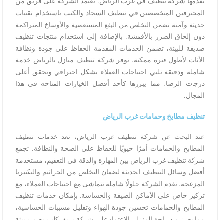
تقدمها شركة تنظيف في غرب الرياض. تعتمد الشركة على فريق من
المحترفين المتخصصين في تنظيف السجاد والكنب باستخدام تقنيات
حديثة وآمنة تضمن التخلص من البقع المستعصية والأوساخ المتراكمة
دون إلحاق الضرر بالأقمشة. بالإضافة إلى استخدام منتجات تنظيف
صديقة للبيئة، تضمن الخدمات المقدمة الحفاظ على جودة ونظافة
الأثاث لأطول فترة ممكنة. توفر شركة تنظيف منازل بالرياض خدمة
شاملة ودقيقة تلبي احتياجات العملاء بشكل احترافي وتحقق أعلى
درجات الرضا، مما يبرزها كأحد أفضل الخيارات المتاحة في هذا
المجال.
تنظيف مطابخ وحمامات غرب الرياض
عند البحث عن شركة تنظيف غرب الرياض، تعد خدمات تنظيف
المطابخ والحمامات أمرًا حيويًا للحفاظ على الصحة والنظافة. تجمع
شركة تنظيف غرب الرياض بين المهارة والدقة في التعقيم، مستخدمة
أفضل وسائل التنظيف الحديثة لضمان التخلص من الجراثيم والبكتيريا
المزعجة. تقدم الشركة حلولًا شاملة تتماشى مع احتياجات العملاء، مع
تركيز خاص على الأماكن الضيقة والحساسة. بإمكان خدمات تنظيف
المطابخ والحمامات تحسين جودة الهواء وتقليل مسببات الحساسية،
مما يعزز من راحة المنزل. الاعتماد على شركة بريق كلين يضمن بيئة