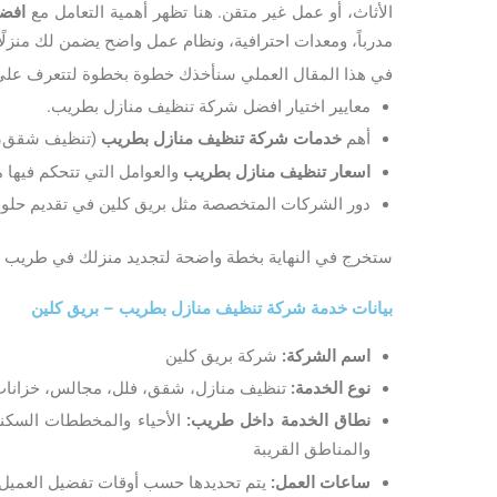
الأثاث، أو عمل غير متقن. هنا تظهر أهمية التعامل مع
افض
مدرباً، ومعدات احترافية، ونظام عمل واضح يضمن لك منزلًا ن
في هذا المقال العملي سنأخذك خطوة بخطوة لتتعرف على
معايير اختيار افضل شركة تنظيف منازل بطريب.
أهم
خدمات شركة تنظيف منازل بطريب
(تنظيف شقق، ف
اسعار تنظيف منازل بطريب
والعوامل التي تتحكم فيها
دور الشركات المتخصصة مثل بريق كلين في تقديم حلو
ستخرج في النهاية بخطة واضحة لتجديد منزلك في طريب بدو
بيانات خدمة شركة تنظيف منازل بطريب – بريق كلين
اسم الشركة:
شركة بريق كلين
نوع الخدمة:
تنظيف منازل، شقق، فلل، مجالس، خزانا
نطاق الخدمة داخل طريب:
الأحياء والمخططات السكنية
والمناطق القريبة
ساعات العمل:
يتم تحديدها حسب أوقات تفضيل العميل 