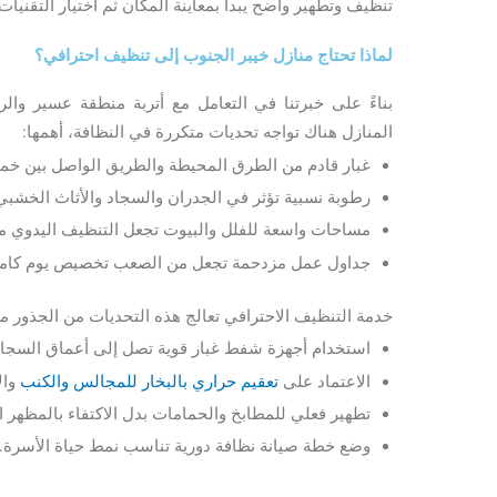
تنظيف وتطهير واضح يبدأ بمعاينة المكان ثم اختيار التقنيا
لماذا تحتاج منازل خيبر الجنوب إلى تنظيف احترافي؟
بناءً على خبرتنا في التعامل مع أتربة منطقة عسير وال
المنازل هناك تواجه تحديات متكررة في النظافة، أهمها:
غبار قادم من الطرق المحيطة والطريق الواصل بين خ
رطوبة نسبية تؤثر في الجدران والسجاد والأثاث الخشبي
مساحات واسعة للفلل والبيوت تجعل التنظيف اليدوي مره
جداول عمل مزدحمة تجعل من الصعب تخصيص يوم كام
خدمة التنظيف الاحترافي تعالج هذه التحديات من الجذور م
استخدام أجهزة شفط غبار قوية تصل إلى أعماق السجاد
الاعتماد على
تعقيم حراري بالبخار للمجالس والكنب
وال
تطهير فعلي للمطابخ والحمامات بدل الاكتفاء بالمظهر 
وضع خطة صيانة نظافة دورية تناسب نمط حياة الأسرة.