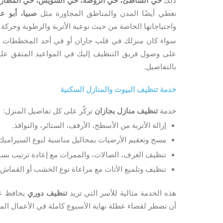
ذلك
حي الشاطئ، حي الروضة، حي السويس، حي المطار،
نغطي أيضًا المدن والمناطق المجاورة مثل
صبيا، أبو 
واحتياجاتها الخاصة من حيث نوعية الأتربة والرطوبة وحركة 
سواء كان منزلك في قلب جازان أو في أحد المخططات الحد
على وصول فريق التنظيف إليك في المواعيد المتفق عليه
بالتفاصيل.
خدمة تنظيف البيوت والمنازل السكنية
خدمة
تنظيف منازل بجازان
تركّز على كل تفاصيل المنزل:
إزالة الأتربة من الأسطح، الأرفف، الستائر، والنوافذ.
مسح وتعقيم الأرضيات بمحاليل مناسبة لنوع السيراميك 
تنظيف الغرف، الصالات، والممرات مع إعادة ترتيب بسيط
تنظيف وتلميع الأثاث مع مراعاة نوع الخشب أو القماش.
هذه الخدمة مثالية للأسر التي تريد
تنظيف دوري
يحافظ عل
أن تضطر لقضاء عطلة نهاية الأسبوع كاملة في الأعمال المن