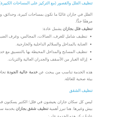
تنظيف الفلل والقصور (مع التركيز على المساحات الكبيرة)
الفلل في جازان غالبًا ما تكون بمساحات كبيرة، وحدائق، ومد
مرهقًا جدًّا.
تنظيف فلل بجازان
يشمل عادة:
تنظيف شامل للغرف، الصالات، المجالس، وغرف الضي
العناية بالمداخل والسلالم الداخلية والخارجية.
تنظيف المسابح والمداخل المحيطة بها بالتنسيق مع خ
إزالة الغبار من الأسقف والجدران العالية والثريات.
هذه الخدمة تناسب من يبحث عن
خدمة عالية الجودة
تحاف
بيئة صحية للعائلة.
تنظيف الشقق
ليس كل سكان جازان يعيشون في فلل؛ الكثير يسكنون في ش
بيش وغيرها. هنا تبرز أهمية
تنظيف شقق بجازان
بخدمة سريع
عادةً تركز هذه الخدمة على: