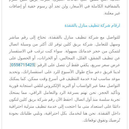
بالشفافية الكاملة في الأسعار، ولن تجد أي رسوم خفية أو إضافات
غير معلنة.
ارقام شركة تنظيف منازل بالقنفذة
للتواصل مع شركة تنظيف منازل بالقنفذة، تحتاج إلى رقم مباشر
وسهل للتعامل. شركة بريق كلين توفر لك أكثر من وسيلة اتصال
لتتمكن من حجز خدماتك بسهولة. سواء كنت ترغب في الاستفسار
عن تنظيف الشقق، الفلل، المجالس، أو الخزانات، أو الحصول على
عرض سعر سريع، يكفي فقط أن تتصل على الرقم: [
0558715425
].
لدينا فريق دعم متاح طوال الأسبوع للرد على استفساراتك، وتحديد
موعد مناسب لبدء خدمة التنظيف في أسرع وقت ممكن. كما يمكنك
التواصل معنا عبر الواتساب أو البريد الإلكتروني لتلقي استجابة فورية
وتأكيد الحجز. نحن نهتم بسرعة الرد والتعامل الراقي، مما يمنحك
تجربة سلسة منذ أول اتصال. احفظ الآن رقم شركة بريق كلين لتكون
دائمًا على استعداد متى ما احتجت إلى خدمة تنظيف منزلية احترافية
داخل القنفذة. نحن هنا لنخدمك بكل احترافية، ونلبي طلباتك بجودة
تُرضيك وتفوق توقعاتك.