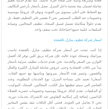
فعالة وسريعة وآمنة على صحة أفراد عائلتك. كما نقدم خدمة تعقيم
شاملة لضمان بيئة صحية داخل المنزل. نعمل بأسعار بأرخص التكاليف
مع الحفاظ على أعلى مستوى من الجودة، ونوفر لك عروضًا موسمية
وخصومات عند الطلب المستمر. نحن لا نقتصر على التنظيف فقط، بل
نقدم حلولاً متكاملة تشمل غسيل السجاد، تنظيف المجالس، وصيانة
المكيفات، لتلبية جميع احتياجاتك تحت سقف واحد.
اسعار شركة تنظيف منازل بالقنفذة
إذا كنت تبحث عن أسعار شركة تنظيف منازل بالقنفذة تناسب
ميزانيتك وتمنحك جودة عالية، فإن شركة بريق كلين توفر لك أفضل
التوازن بين السعر والخدمة. نحن نقدم خدمات تنظيف منزلية بأسعار
تبدأ من باقات اقتصادية وحتى عروض شاملة للمنازل الكبيرة والفلل
والقصور، وتتميز هذه الأسعار بمرونتها وتناسبها مع جميع الفئات.
أسعارنا تعتمد على مساحة المنزل، نوع الخدمات المطلوبة، وعدد
العناصر التي سيتم تنظيفها مثل الكنب، المجالس، السجاد، الموكيت،
أو المكيفات. نقدم كذلك عروضًا موسمية وخصومات حصرية للعملاء
الدائمين، إضافة إلى إمكانية التفاوض عند الاشتراك بخدمات دورية.
نحن لا نجامل في الجودة، فحتى أقل الباقات تنفذ بنفس المعايير
العالية التي تُطبق على الباقات الكبرى. شركة بريق كلين تلتزم