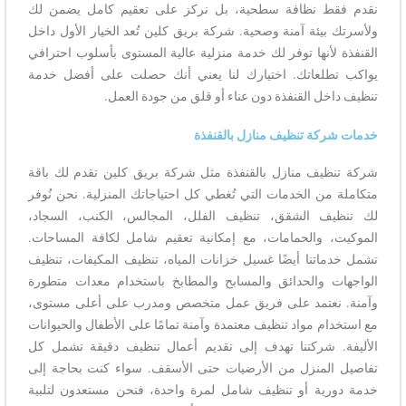
نقدم فقط نظافة سطحية، بل نركز على تعقيم كامل يضمن لك
ولأسرتك بيئة آمنة وصحية. شركة بريق كلين تُعد الخيار الأول داخل
القنفذة لأنها توفر لك خدمة منزلية عالية المستوى بأسلوب احترافي
يواكب تطلعاتك. اختيارك لنا يعني أنك حصلت على أفضل خدمة
تنظيف داخل القنفذة دون عناء أو قلق من جودة العمل.
خدمات شركة تنظيف منازل بالقنفذة
شركة تنظيف منازل بالقنفذة مثل شركة بريق كلين تقدم لك باقة
متكاملة من الخدمات التي تُغطي كل احتياجاتك المنزلية. نحن نُوفر
لك تنظيف الشقق، تنظيف الفلل، المجالس، الكنب، السجاد،
الموكيت، والحمامات، مع إمكانية تعقيم شامل لكافة المساحات.
تشمل خدماتنا أيضًا غسيل خزانات المياه، تنظيف المكيفات، تنظيف
الواجهات والحدائق والمسابح والمطابخ باستخدام معدات متطورة
وآمنة. نعتمد على فريق عمل متخصص ومدرب على أعلى مستوى،
مع استخدام مواد تنظيف معتمدة وآمنة تمامًا على الأطفال والحيوانات
الأليفة. شركتنا تهدف إلى تقديم أعمال تنظيف دقيقة تشمل كل
تفاصيل المنزل من الأرضيات حتى الأسقف. سواء كنت بحاجة إلى
خدمة دورية أو تنظيف شامل لمرة واحدة، فنحن مستعدون لتلبية