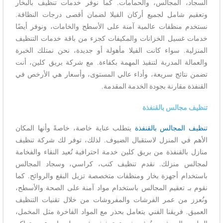
السجاد، المجالس، والحمامات. كما نوفر خدمات تنظيف بالبخار
وتعقيم شامل لجميع أركان الفيلا لضمان أقصى درجات النظافة.
نستخدم منظفات عالمية آمنة على الأسطح والخامات، ونوفر أيضًا
خدمات غسيل الخزانات والمكيفات كجزء من باقة خدمات التنظيف
المنزلية. سواء كانت الفيلا مأهولة أو جديدة، نحن نمتلك الخبرة
والعمالة المدربة لتنفيذ المهمة بكفاءة. مع شركة بريق كلين، أنت
تضمن نتائج سريعة، وأداء عالي المستوى، وأسعار هي الأرخص في
القنفذة مقارنة بجودة الخدمة المقدمة.
تنظيف مجالس بالقنفذة
تنظيف المجالس بالقنفذة
يتطلب عناية خاصة، خاصةً وأنها المكان
الأهم في المنزل لاستقبال الضيوف. لذلك، توفر لك شركة تنظيف
منازل بالقنفذة من بريق كلين خدمة احترافية تُعيد النقاء والفخامة
لمجالس منزلك. نقدم تنظيف كنب، كراسي، وسجاد المجالس
باستخدام أجهزة بخار ومنظفات متخصصة تزيل البقع والروائح. كما
نقوم بـ تعقيم المجالس باستخدام مواد آمنة على الصحة والأسطح،
ونُعزز من عمر الفرشات والمفروشات من خلال تقنيات التنظيف
العميق. فريقنا الفني يتعامل بحذر مع المواد الفاخرة مثل المخمل،