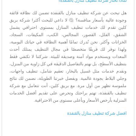
لماذا تختار شركة تنظيف منازل بالقنفذة؟
هل تبحث عن شركة تنظيف منازل بالقنفذة تضمن لك نظافة فائقة
وجودة عالية بأسعار منافسة؟ 🤔 لا داعي للبحث أكثر! شركة بريق
كلين تقدم لك خدمات تنظيف المنازل بمستوى احترافي يشمل
الشقق، الفلل، القصور، المجالس، الكنب، المكيفات، السجاد،
الخزانات وأكثر. نحن نُدرك تمامًا أهمية النظافة في حياتك اليومية،
ولهذا نوفر لك فريقًا متخصصًا في مجال التنظيف يمتلك أحدث
المعدات ويستخدم مواد آمنة وصديقة للبيئة. شركتنا لا تكتفي فقط
بتنظيف الأسطح، بل نهتم بالتفاصيل الدقيقة في كل زاوية من المنزل،
ونقدم خدمات مثل غسيل بالبخار، تعقيم شامل، تنظيف واجهات،
وجلي البلاط بجودة عالمية. وبفضل خبرتنا الطويلة، نضمن لك نتائج
ملموسة تظهر من أول مرة. مع بريق كلين، أنت تتعامل مع شركة
تنظيف بالقنفذة، تهتم براحتك وتحرص على تقديم أفضل الخدمات
المنزلية بأرخص الأسعار وبأعلى مستوى من الاحترافية.
افضل شركة تنظيف منازل بالقنفذة