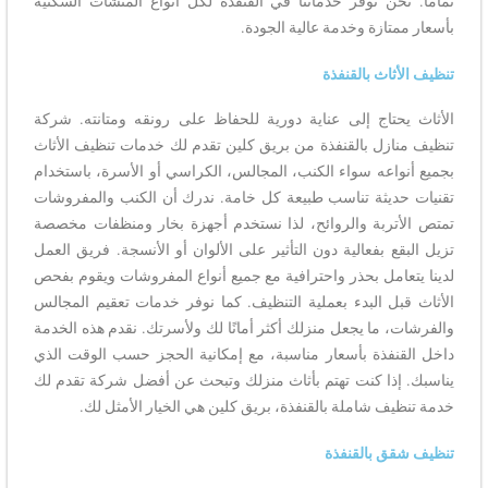
تمامًا. نحن نوفر خدماتنا في القنفذة لكل أنواع المنشآت السكنية
بأسعار ممتازة وخدمة عالية الجودة.
تنظيف الأثاث بالقنفذة
الأثاث يحتاج إلى عناية دورية للحفاظ على رونقه ومتانته. شركة
تنظيف منازل بالقنفذة من بريق كلين تقدم لك خدمات تنظيف الأثاث
بجميع أنواعه سواء الكنب، المجالس، الكراسي أو الأسرة، باستخدام
تقنيات حديثة تناسب طبيعة كل خامة. ندرك أن الكنب والمفروشات
تمتص الأتربة والروائح، لذا نستخدم أجهزة بخار ومنظفات مخصصة
تزيل البقع بفعالية دون التأثير على الألوان أو الأنسجة. فريق العمل
لدينا يتعامل بحذر واحترافية مع جميع أنواع المفروشات ويقوم بفحص
الأثاث قبل البدء بعملية التنظيف. كما نوفر خدمات تعقيم المجالس
والفرشات، ما يجعل منزلك أكثر أمانًا لك ولأسرتك. نقدم هذه الخدمة
داخل القنفذة بأسعار مناسبة، مع إمكانية الحجز حسب الوقت الذي
يناسبك. إذا كنت تهتم بأثاث منزلك وتبحث عن أفضل شركة تقدم لك
خدمة تنظيف شاملة بالقنفذة، بريق كلين هي الخيار الأمثل لك.
تنظيف شقق بالقنفذة