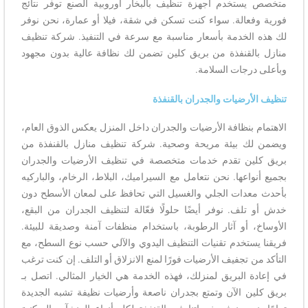
متخصص يستخدم أجهزة تنظيف بالبخار أوروبية الصنع توفر نتائج
فورية وفعالة. سواء كنت تسكن في شقة، فيلا أو عمارة، نحن نوفر
لك هذه الخدمة بأسعار مناسبة مع سرعة في التنفيذ. شركة تنظيف
منازل بالقنفذة من بريق كلين تضمن لك نظافة عالية بدون مجهود
وبأعلى درجات السلامة.
تنظيف الأرضيات والجدران بالقنفذة
الاهتمام بنظافة الأرضيات والجدران داخل المنزل يعكس الذوق العام،
ويضمن لك بيئة مريحة وصحية. شركة تنظيف منازل بالقنفذة من
بريق كلين تقدم خدمات متخصصة في تنظيف الأرضيات والجدران
بجميع أنواعها. نحن نتعامل مع السيراميك، البلاط، الرخام، والباركيه
بأحدث معدات الجلي والغسيل التي تحافظ على لمعان الأسطح دون
خدش أو تلف. نوفر أيضًا حلولًا فعّالة لتنظيف الجدران من البقع،
الأوساخ، أو آثار الرطوبة، باستخدام منظفات آمنة وصديقة للبيئة.
فريقنا يستخدم تقنيات التنظيف اليدوي والآلي حسب نوع السطح، مع
التأكد من تجفيف الأرضيات فورًا لمنع الانزلاق أو التلف. إن كنت ترغب
في إعادة البريق لمنزلك، فهذه الخدمة هي الخيار المثالي. اتصل بـ
بريق كلين الآن وتمتع بجدران ناصعة وأرضيات نظيفة تشبه الجديدة