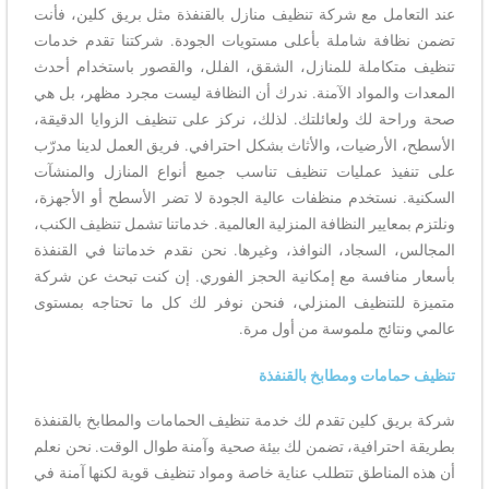
عند التعامل مع شركة تنظيف منازل بالقنفذة مثل بريق كلين، فأنت
تضمن نظافة شاملة بأعلى مستويات الجودة. شركتنا تقدم خدمات
تنظيف متكاملة للمنازل، الشقق، الفلل، والقصور باستخدام أحدث
المعدات والمواد الآمنة. ندرك أن النظافة ليست مجرد مظهر، بل هي
صحة وراحة لك ولعائلتك. لذلك، نركز على تنظيف الزوايا الدقيقة،
الأسطح، الأرضيات، والأثاث بشكل احترافي. فريق العمل لدينا مدرّب
على تنفيذ عمليات تنظيف تناسب جميع أنواع المنازل والمنشآت
السكنية. نستخدم منظفات عالية الجودة لا تضر الأسطح أو الأجهزة،
ونلتزم بمعايير النظافة المنزلية العالمية. خدماتنا تشمل تنظيف الكنب،
المجالس، السجاد، النوافذ، وغيرها. نحن نقدم خدماتنا في القنفذة
بأسعار منافسة مع إمكانية الحجز الفوري. إن كنت تبحث عن شركة
متميزة للتنظيف المنزلي، فنحن نوفر لك كل ما تحتاجه بمستوى
عالمي ونتائج ملموسة من أول مرة.
تنظيف حمامات ومطابخ بالقنفذة
شركة بريق كلين تقدم لك خدمة تنظيف الحمامات والمطابخ بالقنفذة
بطريقة احترافية، تضمن لك بيئة صحية وآمنة طوال الوقت. نحن نعلم
أن هذه المناطق تتطلب عناية خاصة ومواد تنظيف قوية لكنها آمنة في