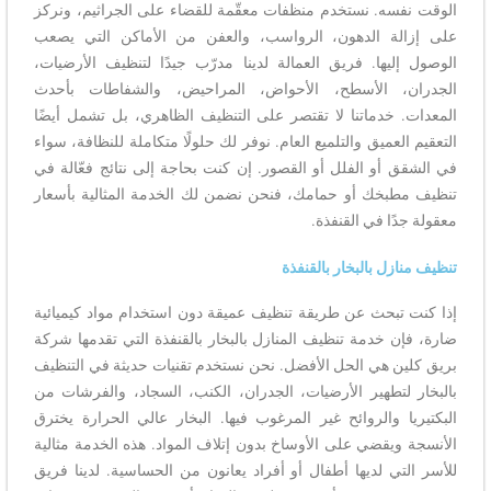
الوقت نفسه. نستخدم منظفات معقّمة للقضاء على الجراثيم، ونركز
على إزالة الدهون، الرواسب، والعفن من الأماكن التي يصعب
الوصول إليها. فريق العمالة لدينا مدرّب جيدًا لتنظيف الأرضيات،
الجدران، الأسطح، الأحواض، المراحيض، والشفاطات بأحدث
المعدات. خدماتنا لا تقتصر على التنظيف الظاهري، بل تشمل أيضًا
التعقيم العميق والتلميع العام. نوفر لك حلولًا متكاملة للنظافة، سواء
في الشقق أو الفلل أو القصور. إن كنت بحاجة إلى نتائج فعّالة في
تنظيف مطبخك أو حمامك، فنحن نضمن لك الخدمة المثالية بأسعار
معقولة جدًا في القنفذة.
تنظيف منازل بالبخار بالقنفذة
إذا كنت تبحث عن طريقة تنظيف عميقة دون استخدام مواد كيميائية
ضارة، فإن خدمة تنظيف المنازل بالبخار بالقنفذة التي تقدمها شركة
بريق كلين هي الحل الأفضل. نحن نستخدم تقنيات حديثة في التنظيف
بالبخار لتطهير الأرضيات، الجدران، الكنب، السجاد، والفرشات من
البكتيريا والروائح غير المرغوب فيها. البخار عالي الحرارة يخترق
الأنسجة ويقضي على الأوساخ بدون إتلاف المواد. هذه الخدمة مثالية
للأسر التي لديها أطفال أو أفراد يعانون من الحساسية. لدينا فريق