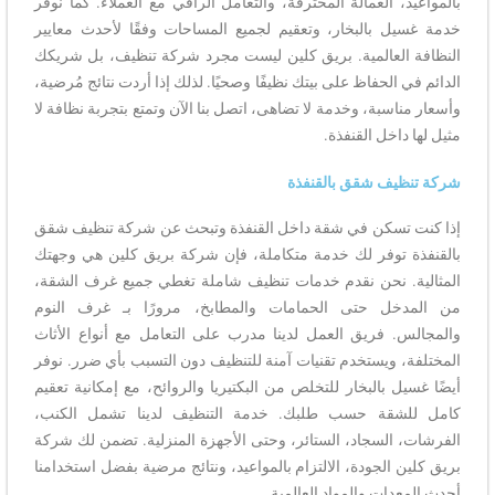
بالمواعيد، العمالة المحترفة، والتعامل الراقي مع العملاء. كما نوفر
خدمة غسيل بالبخار، وتعقيم لجميع المساحات وفقًا لأحدث معايير
النظافة العالمية. بريق كلين ليست مجرد شركة تنظيف، بل شريكك
الدائم في الحفاظ على بيتك نظيفًا وصحيًا. لذلك إذا أردت نتائج مُرضية،
وأسعار مناسبة، وخدمة لا تضاهى، اتصل بنا الآن وتمتع بتجربة نظافة لا
مثيل لها داخل القنفذة.
شركة تنظيف شقق بالقنفذة
إذا كنت تسكن في شقة داخل القنفذة وتبحث عن شركة تنظيف شقق
بالقنفذة توفر لك خدمة متكاملة، فإن شركة بريق كلين هي وجهتك
المثالية. نحن نقدم خدمات تنظيف شاملة تغطي جميع غرف الشقة،
من المدخل حتى الحمامات والمطابخ، مرورًا بـ غرف النوم
والمجالس. فريق العمل لدينا مدرب على التعامل مع أنواع الأثاث
المختلفة، ويستخدم تقنيات آمنة للتنظيف دون التسبب بأي ضرر. نوفر
أيضًا غسيل بالبخار للتخلص من البكتيريا والروائح، مع إمكانية تعقيم
كامل للشقة حسب طلبك. خدمة التنظيف لدينا تشمل الكنب،
الفرشات، السجاد، الستائر، وحتى الأجهزة المنزلية.
تضمن لك
شركة
بريق كلين الجودة، الالتزام بالمواعيد، ونتائج مرضية بفضل استخدامنا
أحدث المعدات والمواد العالمية.