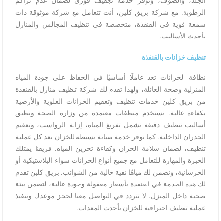
الجلد، والصوف، ونُوفر خدمة تجفيف فوري لضمان عدم تراكم
الرطوبة. مع شركة بريق كلين، أنت تتعامل مع شركة موثوقة ذات
سمعة قوية في القنفذة، متخصصة في تنظيف المجالس والمنازل
بأحدث الأساليب.
تنظيف خزانات بالقنفذة
نظافة الخزانات تعد عاملًا أساسيًا في الحفاظ على جودة المياه
المنزلية وصحة العائلة، ولهذا تقدم لك شركة تنظيف منازل بالقنفذة
من بريق كلين خدمات تنظيف وتعقيم الخزانات العلوية والأرضية
بكفاءة عالية. نستخدم منظفات معتمدة من وزارة الصحة ونطبق
أساليب تنظيف دقيقة تشمل تفريغ المياه، إزالة الرواسب، وتعقيم
الجدران الداخلية. كما نوفر خدمة صيانة بسيطة للخزان بعد كل عملية
تنظيف، لضمان سلامة الخزان وكفاءة تخزين المياه. فريقنا يمتلك
الخبرة والمهارة للتعامل مع جميع أنواع الخزانات سواء البلاستيكية أو
الخرسانية، ونضمن لك مياهًا نقية خالية من الشوائب. بريق كلين تقدم
لك هذه الخدمة في القنفذة بأسعار معقولة وجودة عالية، لتضمن بيئة
صحية داخل المنزل. لا تتردد في التواصل معنا لحجز موعدك وتنفيذ
عملية تنظيف احترافية للخزان بأحدث المعدات.