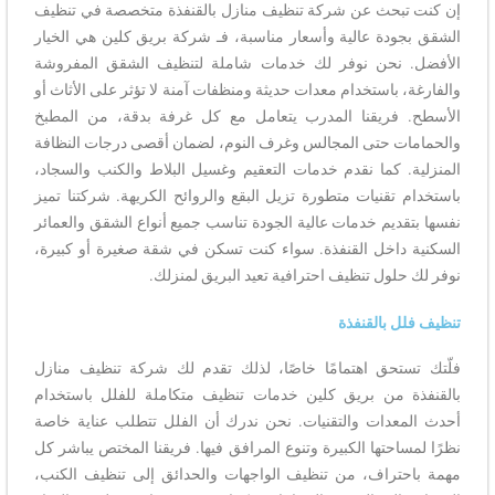
إن كنت تبحث عن شركة تنظيف منازل بالقنفذة متخصصة في تنظيف
الشقق بجودة عالية وأسعار مناسبة، فـ شركة بريق كلين هي الخيار
الأفضل. نحن نوفر لك خدمات شاملة لتنظيف الشقق المفروشة
والفارغة، باستخدام معدات حديثة ومنظفات آمنة لا تؤثر على الأثاث أو
الأسطح. فريقنا المدرب يتعامل مع كل غرفة بدقة، من المطبخ
والحمامات حتى المجالس وغرف النوم، لضمان أقصى درجات النظافة
المنزلية. كما نقدم خدمات التعقيم وغسيل البلاط والكنب والسجاد،
باستخدام تقنيات متطورة تزيل البقع والروائح الكريهة. شركتنا تميز
نفسها بتقديم خدمات عالية الجودة تناسب جميع أنواع الشقق والعمائر
السكنية داخل القنفذة. سواء كنت تسكن في شقة صغيرة أو كبيرة،
نوفر لك حلول تنظيف احترافية تعيد البريق لمنزلك.
تنظيف فلل بالقنفذة
فلّتك تستحق اهتمامًا خاصًا، لذلك تقدم لك شركة تنظيف منازل
بالقنفذة من بريق كلين خدمات تنظيف متكاملة للفلل باستخدام
أحدث المعدات والتقنيات. نحن ندرك أن الفلل تتطلب عناية خاصة
نظرًا لمساحتها الكبيرة وتنوع المرافق فيها. فريقنا المختص يباشر كل
مهمة باحتراف، من تنظيف الواجهات والحدائق إلى تنظيف الكنب،