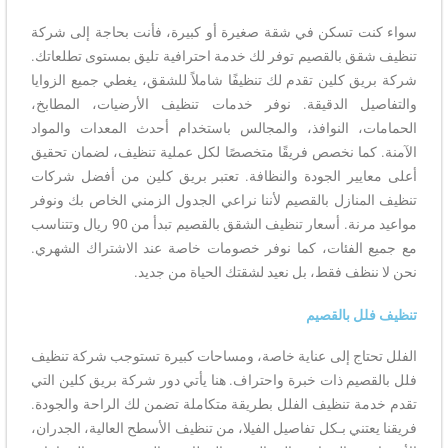
سواء كنت تسكن في شقة صغيرة أو كبيرة، فأنت بحاجة إلى شركة
تنظيف شقق بالقصيم توفر لك خدمة احترافية تليق بمستوى تطلعاتك.
شركة بريق كلين تقدم لك تنظيفًا شاملاً للشقق، يغطي جميع الزوايا
والتفاصيل الدقيقة. نوفر خدمات تنظيف الأرضيات، المطابخ،
الحمامات، النوافذ، والمجالس باستخدام أحدث المعدات والمواد
الآمنة. كما نخصص فريقًا متخصصًا لكل عملية تنظيف، لضمان تحقيق
أعلى معايير الجودة والنظافة. تعتبر بريق كلين من أفضل شركات
تنظيف المنازل بالقصيم لأننا نراعي الجدول الزمني الخاص بك ونوفر
مواعيد مرنة. أسعار تنظيف الشقق بالقصيم تبدأ من 90 ريال وتتناسب
مع جميع الفئات، كما نوفر خصومات خاصة عند الاشتراك الشهري.
نحن لا ننظف فقط، بل نعيد لشقتك الحياة من جديد.
تنظيف فلل بالقصيم
الفلل تحتاج إلى عناية خاصة، ومساحات كبيرة تستوجب شركة تنظيف
فلل بالقصيم ذات خبرة واحتراف. هنا يأتي دور شركة بريق كلين التي
تقدم خدمة تنظيف الفلل بطريقة متكاملة تضمن لك الراحة والجودة.
فريقنا يعتني بـكل تفاصيل الفيلا، من تنظيف الأسطح العالية، الجدران،