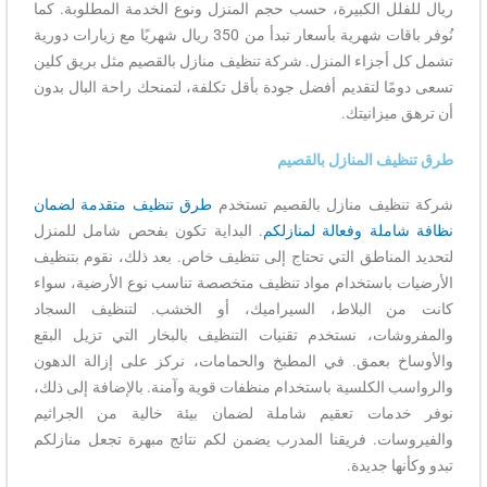
ريال للفلل الكبيرة، حسب حجم المنزل ونوع الخدمة المطلوبة. كما
نُوفر باقات شهرية بأسعار تبدأ من 350 ريال شهريًا مع زيارات دورية
تشمل كل أجزاء المنزل. شركة تنظيف منازل بالقصيم مثل بريق كلين
تسعى دومًا لتقديم أفضل جودة بأقل تكلفة، لتمنحك راحة البال بدون
أن ترهق ميزانيتك.
طرق تنظيف المنازل بالقصيم
شركة تنظيف منازل بالقصيم تستخدم
طرق تنظيف متقدمة لضمان
نظافة شاملة وفعالة لمنازلكم
. البداية تكون بفحص شامل للمنزل
لتحديد المناطق التي تحتاج إلى تنظيف خاص. بعد ذلك، نقوم بتنظيف
الأرضيات باستخدام مواد تنظيف متخصصة تناسب نوع الأرضية، سواء
كانت من البلاط، السيراميك، أو الخشب. لتنظيف السجاد
والمفروشات، نستخدم تقنيات التنظيف بالبخار التي تزيل البقع
والأوساخ بعمق. في المطبخ والحمامات، نركز على إزالة الدهون
والرواسب الكلسية باستخدام منظفات قوية وآمنة. بالإضافة إلى ذلك،
نوفر خدمات تعقيم شاملة لضمان بيئة خالية من الجراثيم
والفيروسات. فريقنا المدرب يضمن لكم نتائج مبهرة تجعل منازلكم
تبدو وكأنها جديدة.