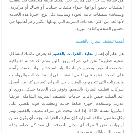
من نظافة كل جزء في منزلك. نحن نمتلك فريقًا متخصصًا في تنظيف
المكيفات بجميع أنواعها، سواء مكيفات سبليت أو شباك أو مركزية،
ونستخدم منظفات عالية الجودة ومناسبة لكل نوع. اخترنا هذه الخدمة
لأنها تُعد من أكثر الخدمات المنزلية التي يهملها الكثير رغم أهميتها في
تحسين الصحة وكفاءة التبريد.
أهمية تنظيف المنازل بالقصيم
هل تعلم أن إهمال
تنظيف الخزانات بالقصيم
قد يعرض عائلتك لمشاكل
صحية خطيرة؟ نحن في
شركة بريق كلين
نقدم لك خدمة احترافية
مخصصة لتنظيف وتعقيم خزانات المياه باستخدام مواد معتمدة وآمنة
على الصحة. نعتمد على أفضل التقنيات في إزالة الطحالب والرواسب
والملوثات التي تتجمع مع الوقت داخل الخزان.
تُعد شركتنا من
أفضل
شركات تنظيف المنازل بالقصيم
، ونوفر هذه الخدمة بشكل دوري أو
عند الطلب ضمن باقات
خدمات التنظيف المنزلية الشاملة
. فريقنا
مدرب ويستخدم أجهزة ضغط حديثة ومعقمات قوية تقضي على
البكتيريا بنسبة 100%.
إذا كنت تبحث عن
شركة تنظيف بالقصيم
تهتم
بكل تفاصيل
نظافة المنزل
، فإن تنظيف الخزانات يجب أن يكون ضمن
أولوياتك. نحن لا نترك أي مجال للصدفة، بل نُنفذ كل خطوة بدقة
لنضمن لك مياهًا نقية وصحية.