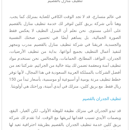
تنظيف منازل بالقصيم
في عالم متسارع، قد لا تجد الوقت الكافي للعناية بمنزلك كما يجب.
وهنا تأتي شركة بريق كلين لتوفر لك خدمة تنظيف منازل بالقصيم
على أعلى مستوى. نحن نعلم أن المنزل النظيف لا يعكس فقط
الصورة الجمالية، بل يساهم أيضًا في تحسين صحتك النفسية
والجسدية. فريقنا في شركة تنظيف منازل بالقصيم مدرب ومجهز
لتنفيذ أعمال التنظيف بجميع أنواعها، بداية من تنظيف الأرضيات،
الجدران، النوافذ، المطابخ، الحمامات، والمجالس. نحن نستخدم مواد
تنظيف آمنة ومعقمة تضمن لك بيئة خالية من الجراثيم. شركتنا تعد من
أفضل الشركات بالمملكة العربية السعودية في هذا المجال، لأنها توفر
خطط تنظيف مرنة يومية أو أسبوعية أو موسمية، بأسعار تبدأ من 150
ريال فقط. مع بريق كلين، منزلك في أيدي أمينة، وراحتك هي أولويتنا.
تنظيف الجدران بالقصيم
قد تبدو الجدران في منزلك نظيفة للوهلة الأولى، لكن الغبار، البقع،
وبصمات الأيدي تسبب فقدانها لبريقها مع الوقت. لذا تقدم لك شركة
بريق كلين خدمة تنظيف الجدران بالقصيم بطريقة احترافية تعيد لها