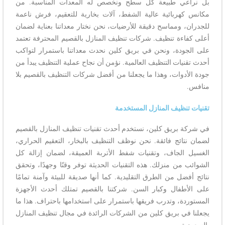
بل نراعي طبيعة كل سطح ونخصص له المعدات المناسبة. من
مكانس كهربائية عالية الشفط، آلات بخارية للتعقيم، فرش ناعمة
للجدران، ومماسح دقيقة للأرضيات، نحن نختار معداتنا بعناية لضمان
أعلى كفاءة تنظيف. شركات تنظيف المنازل بالقصيم المحترفة تعتمد
على الجودة، ونحن في بريق كلين نحدث معداتنا باستمرار لتواكب
أحدث تقنيات التنظيف العالمية. نؤمن أن نجاح عملية التنظيف يبدأ من
جودة الأدوات، وهذا ما يجعلنا من أفضل شركات التنظيف بالقصيم بلا
منافس.
تقنيات تنظيف المنازل المستخدمة
في شركة بريق كلين، نستخدم أحدث تقنيات تنظيف المنازل بالقصيم
لضمان نتائج فائقة. نحن نوظف التنظيف بالبخار، التعقيم الحراري،
الغسيل الجاف، وتقنيات شفط الأتربة العميقة، لضمان إزالة كل
الشوائب من منزلك. هذه التقنيات الحديثة توفر وقتًا وجهدًا، وتحقق
نتائج أفضل من الطرق التقليدية. كما أنها صديقة للبيئة وآمنة تمامًا
على الأطفال وكبار السن. شركتنا بالقصيم تمتلك أحدث الأجهزة
المستوردة، وتدرب فريقها باستمرار على استخدامها باحتراف. هذا ما
يجعلنا في بريق كلين من الشركات الرائدة في مجال تنظيف المنازل