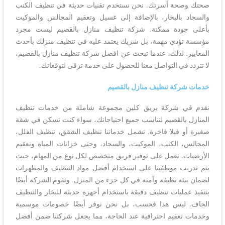
صحتك وصحة أسرتك. نحن نستخدم تقنيات حديثة في تنظيف الكنب
والسجاد بالبخار، بالإضافة إلى غسيل وتعقيم المجالس والموكيت
بأعلى جودة ممكنة. شركة تنظيف منازل بالقصيم ليست مجرد
مؤسسة تؤدي مهمة، بل شريك يعتمد عليه في تنظيف منزلك بأحدث
المعايير. لذلك، عندما تبحث عن افضل شركة تنظيف منازل بالقصيم،
لا تتردد في التواصل معنا للحصول على خدمة ترقى لتوقعاتك.
خدمات شركة تنظيف منازل بالقصيم
نقدم في شركة بريق كلين مجموعة شاملة من خدمات تنظيف
المنازل بالقصيم لتناسب جميع احتياجاتك، سواء كنت تسكن في شقة
صغيرة أو فيلا فاخرة. تشمل خدماتنا تنظيف الشقق، تنظيف الفلل،
المجالس، الكنب، الموكيت، والسجاد، وحتى خزانات المياه وتعقيم
الأرضيات. نعمل على توفير فريق متخصص لكل نوع من المهام، حيث
يتم تدريب موظفينا على استخدام أفضل مواد التنظيف والمطهرات
لضمان بيئة نظيفة وآمنة في كل جزء من المنزل. وتقوم الشركة أيضًا
بتنفيذ عمليات تنظيف دقيقة باستخدام أجهزة حديثة للبخار والتنظيف
الجاف. ليس هذا فحسب، بل نحن نوفر أيضًا خصومات موسمية
وخدمات تعقيم احترافية عند الحاجة، مما يجعل شركتنا ضمن أفضل