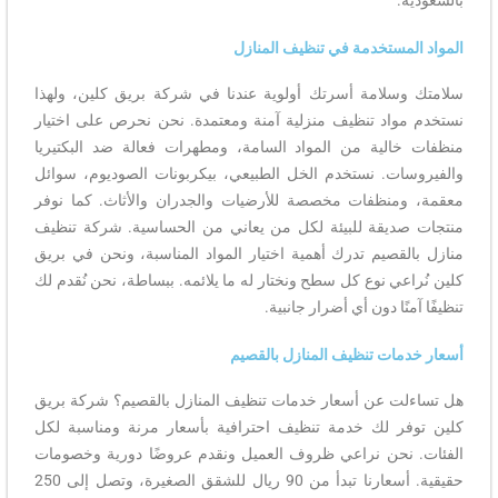
بالسعودية.
المواد المستخدمة في تنظيف المنازل
سلامتك وسلامة أسرتك أولوية عندنا في شركة بريق كلين، ولهذا
نستخدم مواد تنظيف منزلية آمنة ومعتمدة. نحن نحرص على اختيار
منظفات خالية من المواد السامة، ومطهرات فعالة ضد البكتيريا
والفيروسات. نستخدم الخل الطبيعي، بيكربونات الصوديوم، سوائل
معقمة، ومنظفات مخصصة للأرضيات والجدران والأثاث. كما نوفر
منتجات صديقة للبيئة لكل من يعاني من الحساسية. شركة تنظيف
منازل بالقصيم تدرك أهمية اختيار المواد المناسبة، ونحن في بريق
كلين نُراعي نوع كل سطح ونختار له ما يلائمه. ببساطة، نحن نُقدم لك
تنظيفًا آمنًا دون أي أضرار جانبية.
أسعار خدمات تنظيف المنازل بالقصيم
هل تساءلت عن أسعار خدمات تنظيف المنازل بالقصيم؟ شركة بريق
كلين توفر لك خدمة تنظيف احترافية بأسعار مرنة ومناسبة لكل
الفئات. نحن نراعي ظروف العميل ونقدم عروضًا دورية وخصومات
حقيقية. أسعارنا تبدأ من 90 ريال للشقق الصغيرة، وتصل إلى 250