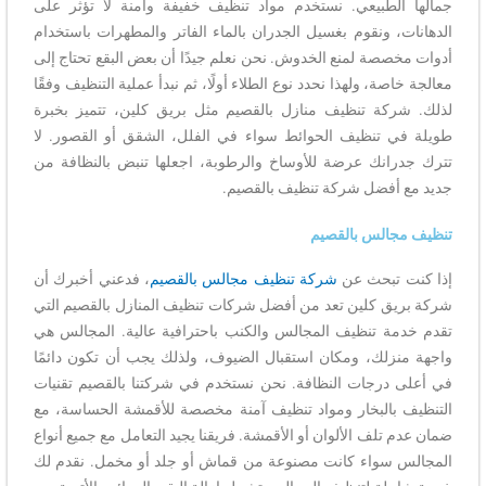
جمالها الطبيعي. نستخدم مواد تنظيف خفيفة وآمنة لا تؤثر على
الدهانات، ونقوم بغسيل الجدران بالماء الفاتر والمطهرات باستخدام
أدوات مخصصة لمنع الخدوش. نحن نعلم جيدًا أن بعض البقع تحتاج إلى
معالجة خاصة، ولهذا نحدد نوع الطلاء أولًا، ثم نبدأ عملية التنظيف وفقًا
لذلك. شركة تنظيف منازل بالقصيم مثل بريق كلين، تتميز بخبرة
طويلة في تنظيف الحوائط سواء في الفلل، الشقق أو القصور. لا
تترك جدرانك عرضة للأوساخ والرطوبة، اجعلها تنبض بالنظافة من
جديد مع أفضل شركة تنظيف بالقصيم.
تنظيف مجالس بالقصيم
إذا كنت تبحث عن
شركة تنظيف مجالس بالقصيم
، فدعني أخبرك أن
شركة بريق كلين تعد من أفضل شركات تنظيف المنازل بالقصيم التي
تقدم خدمة تنظيف المجالس والكنب باحترافية عالية. المجالس هي
واجهة منزلك، ومكان استقبال الضيوف، ولذلك يجب أن تكون دائمًا
في أعلى درجات النظافة. نحن نستخدم في شركتنا بالقصيم تقنيات
التنظيف بالبخار ومواد تنظيف آمنة مخصصة للأقمشة الحساسة، مع
ضمان عدم تلف الألوان أو الأقمشة. فريقنا يجيد التعامل مع جميع أنواع
المجالس سواء كانت مصنوعة من قماش أو جلد أو مخمل. نقدم لك