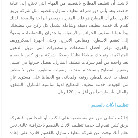
لا شك أن تنظيف المطابخ بالقصيم من المهام التي تحتاج إلى عناية
خاصة، وهنا يأتي دور شركة تنظيف منازل بالقصيم مثل شركة بريق
كلين. نعلم أن المطبخ هو قلب المنزل، ومصدر الراحة والصحة، لذلك
نُقدم لك خدمة تنظيف دقيقة وشاملة تشمل كل ركن في مطبخك.
يبدأ عملنا بتنظيف الخزائن والأرضيات والجدران والشفاطات، وصولًا
إلى تعقيم الأسطح، ومقابض الأدراج، وحتى أجهزة الميكروويف
والفرن. نوفر أفضل المنظفات والمطهرات التي تزيل الدهون
المتراكمة، وتمنحك مطبخًا نظيفًا وصحيًا. شركة بريق كلين بالقصيم
تعد واحدة من أهم شركات تنظيف المنازل، بفضل خبرتها في غسيل
وتعقيم المطابخ باستخدام معدات وتقنيات متطورة. نحن لا ننظف
فقط، بل نعيد للمطبخ رونقه ولمعانه، مع الحفاظ على مستوى عالٍ
من الجودة. خدمة تنظيف المطابخ لدينا مناسبة للمنازل، الشقق،
والفلل، بأسعار تبدأ من أقل من 120 ريال!
تنظيف الأثاث بالقصيم
إذا كنت تُعاني من بقع مستعصية على الكنب أو المجالس، فـشركة
بريق كلين تقدم لك خدمة تنظيف الأثاث بالقصيم باحترافية عالية. نحن
نعلم أنك تبحث عن شركة تنظيف منازل بالقصيم قادرة على إعادة