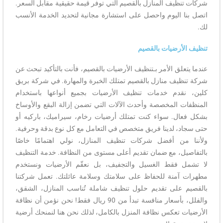
شركات تنظيف المنازل بالقصيم التي توفر قيمة حقيقية مقابل السعر.
اتصل بنا اليوم واحصل على استشارة مجانية لتحديد الخدمة الأنسب
لك.
تنظيف الأرضيات بالقصيم
عندما يتعلق الأمر بـتنظيف الأرضيات بالقصيم، فأنت بالتأكيد تبحث عن
شركة تنظيف منازل بالقصيم تمتلك الخبرة والمهارة. في شركة بريق
كلين، نقدم خدمات تنظيف الأرضيات بجميع أنواعها باستخدام
المنظفات المخصصة وأحدث الآلات التي تضمن إزالة البقع والأوساخ
بشكل فعال. سواء كنت تمتلك أرضيات رخام، سيراميك، باركيه أو
حتى سجاد، لدينا فريق متخصص في التعامل مع كل نوع بدقة وحرفية.
ولأننا من أفضل شركات تنظيف المنازل، نولي اهتمامًا خاصًا
بالتفاصيل، مع ضمان تقديم أعلى مستوى من النظافة. خدمة التنظيف
لا تشمل فقط الغسيل والتجفيف، بل نعقّم الأرضيات ونستخدم
مطهرات آمنة للحفاظ على سلامتك وسلامة عائلتك. تعمل شركتنا
بالقصيم على تقديم حلول تنظيف شاملة تُناسب المنازل، الشقق،
والفلل، بأسعار منافسة تبدأ من 90 ريال فقط! نحن نؤمن أن نظافة
الأرضيات تعكس نظافة المنزل بالكامل، لذلك نحن هنا لنمنحك أرضية