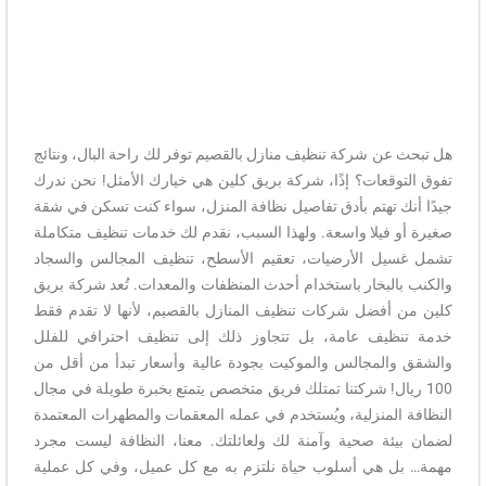
هل تبحث عن شركة تنظيف منازل بالقصيم توفر لك راحة البال، ونتائج
تفوق التوقعات؟ إذًا، شركة بريق كلين هي خيارك الأمثل! نحن ندرك
جيدًا أنك تهتم بأدق تفاصيل نظافة المنزل، سواء كنت تسكن في شقة
صغيرة أو فيلا واسعة. ولهذا السبب، نقدم لك خدمات تنظيف متكاملة
تشمل غسيل الأرضيات، تعقيم الأسطح، تنظيف المجالس والسجاد
والكنب بالبخار باستخدام أحدث المنظفات والمعدات. تُعد شركة بريق
كلين من أفضل شركات تنظيف المنازل بالقصيم، لأنها لا تقدم فقط
خدمة تنظيف عامة، بل تتجاوز ذلك إلى تنظيف احترافي للفلل
والشقق والمجالس والموكيت بجودة عالية وأسعار تبدأ من أقل من
100 ريال! شركتنا تمتلك فريق متخصص يتمتع بخبرة طويلة في مجال
النظافة المنزلية، ويُستخدم في عمله المعقمات والمطهرات المعتمدة
لضمان بيئة صحية وآمنة لك ولعائلتك. معنا، النظافة ليست مجرد
مهمة… بل هي أسلوب حياة نلتزم به مع كل عميل، وفي كل عملية