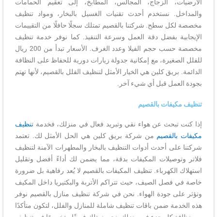
الأرضيات، الزجاج، المجالس، المطابخ، إلى تعقيم الحمامات
والمداخل. نستخدم أحدث تقنيات الغسيل بالبخار، ومواد تنظيف
مخصصة لكل سطح. شركتنا بالقصيم تمتلك سجلًا حافلًا من التقييمات
الإيجابية بفضل دقة العمل وسرعة التنفيذ. كما نوفر خدمة تنظيف
مخصصة حسب حجم الفيلا وعدد الغرف. الأسعار تبدأ من 200 ريال
للفلل الصغيرة، مع إمكانية جدولة زيارات دورية للحفاظ على النظافة
الدائمة. بريق كلين هي الخيار الأمثل لتنظيف الفلل بالقصيم، لأنها تهتم
بجودة العمل قبل أي شيء آخر.
تنظيف مكيفات بالقصيم
إذا كنت تبحث عن هواء نقي وتبريد فعال في منزلك، فخدمة
تنظيف
مكيفات بالقصيم
من شركة بريق كلين هي الحل الأمثل لك. تعتمد
شركتنا على أحدث أدوات التنظيف بالبخار والمطهرات الآمنة لتنظيف
فلاتر وتوصيلات المكيفات بدقة، مما يضمن لك أداءً أفضل وتقليل
استهلاك الكهرباء. تنظيف المكيفات بالقصيم لا يُعد رفاهية بل ضرورة
خاصة في فصل الصيف، حيث تتراكم الأتربة والبكتيريا داخل المكيف
وتؤثر على جودة الهواء. نحن في شركة تنظيف منازل بالقصيم نوفر
هذه الخدمة ضمن باقات تنظيف شاملة للمنازل والفلل، لتكون متأكدًا