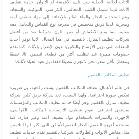
الأثاث لحالته الأصلية دون تلف الأقمشة أو الألوان. خدمة تنظيف
الأثاث لدينا تشمل الكنب، المجالس، الكراسي، الموكيت والسجاد،
ويتم استخدام البخار والماء الفاتر بالإضافة إلى مواد تنظيف آمنة
ومجربة. لدينا فريق متخصص في معرفة نوع القماش والتعامل معه
بعناية، مما يمنع الانكماش أو تغير اللون. شركتنا تعد من أفضل
شركات تنظيف المنازل بالقصيم في هذا المجال، لأننا نوفر أحدث
المعدات التي تزيل الأوساخ والبكتيريا بدون الإضرار بالأثاث. كما نقدم
خصومات مميزة عند تنظيف أكثر من قطعة، لتضمن أثاثًا نظيفًا
ومعطرًا بأقل سعر. نحن لا نجري تنظيفًا فقط، بل نعيد الحياة لأثاثك!
تنظيف المكاتب بالقصيم
في عالم الأعمال، نظافة المكاتب بالقصيم ليست رفاهية، بل ضرورة
تعكس صورة احترافية. ولهذا السبب، تعد شركة بريق كلين شركة
تنظيف منازل بالقصيم توفر أيضًا خدمة تنظيف المكاتب والمؤسسات
بمستوى احترافي. نقوم بتنظيف الأرضيات، المكاتب، الكراسي،
الأجهزة، والممرات باستخدام مواد تنظيف آمنة وغير ضارة. كما
نستخدم أجهزة التعقيم بالبخار لتعقيم الأماكن التي يكثر فيها التلامس
مثل مقابض الأبواب والطاولات. شركتنا بالقصيم تقدم خدمات تنظيف