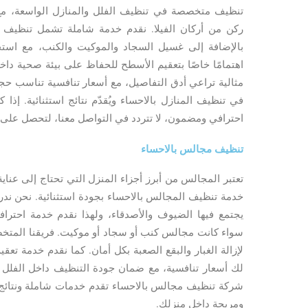
تنظيف متخصصة في تنظيف الفلل والمنازل الواسعة، م
ركن من أركان الفيلا. نقدم خدمة شاملة تشمل تنظيف ا
بالإضافة إلى غسيل السجاد والموكيت والكنب، مع استخد
اهتمامًا خاصًا بتعقيم الأسطح للحفاظ على بيئة صحية دا
مثالية تراعي أدق التفاصيل، مع أسعار تنافسية تناسب حجم 
في تنظيف المنازل بالاحساء ويُقدّم نتائج استثنائية. إذا
احترافي ومضمون، لا تتردد في التواصل معنا، لتحصل على 
تنظيف مجالس بالاحساء
تعتبر المجالس من أبرز أجزاء المنزل التي تحتاج إلى عنا
خدمة تنظيف المجالس بالاحساء بجودة استثنائية. نحن ند
يجتمع فيها الضيوف والأصدقاء، ولهذا نقدم خدمة احترا
سواء كانت مجالس كنب أو سجاد أو موكيت. فريقنا المتخ
لإزالة الغبار والبقع الصعبة بكل أمان. كما نقدم خدمة تع
لك أسعار تنافسية، مع ضمان جودة التنظيف داخل الفلل
شركة تنظيف مجالس بالاحساء تقدم خدمات شاملة ونتائج فو
ومريحة داخل منزلك.