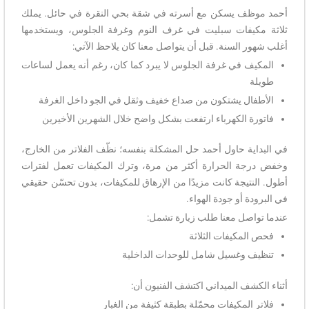
أحمد موظف يسكن مع أسرته في شقة بحي النقرة في حائل. يملك
ثلاثة مكيفات سبليت في غرف النوم وغرفة الجلوس، ويستخدمها
أغلب شهور السنة. قبل أن يتواصل معنا كان يلاحظ الآتي:
المكيف في غرفة الجلوس لا يبرد كما كان، رغم أنه يعمل لساعات
طويلة
الأطفال يشتكون من صداع خفيف وثقل في الجو داخل الغرفة
فاتورة الكهرباء ارتفعت بشكل واضح خلال الشهرين الأخيرين
في البداية حاول أحمد حل المشكلة بنفسه؛ نظّف الفلاتر من الخارج،
وخفض درجة الحرارة أكثر من مرة، وترك المكيفات تعمل لفترات
أطول. النتيجة كانت مزيدًا من الإرهاق للمكيفات، بدون تحسّن حقيقي
في البرودة أو جودة الهواء.
عندما تواصل معنا طلب زيارة تشمل:
فحص المكيفات الثلاثة
تنظيف وغسيل شامل للوحدات الداخلية
أثناء الكشف الميداني اكتشف الفنيون أن:
فلاتر المكيفات محمّلة بطبقة كثيفة من الغبار