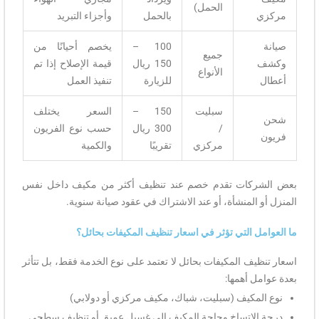
الحمل)
مركزي
بالحمل
وأجزاء التبريد
صيانة
100 –
يخصم أحيانًا من
جميع
وكشف
150 ريال
قيمة الإصلاح إذا تم
الأنواع
أعطال
للزيارة
تنفيذ العمل
سبليت
150 –
السعر يختلف
شحن
/
300 ريال
حسب نوع الفريون
فريون
مركزي
تقريبًا
والكمية
بعض الشركات تقدم خصم عند تنظيف أكثر من مكيف داخل نفس
المنزل أو المنشأة، أو عند الاشتراك في عقود صيانة سنوية.
ما العوامل التي تؤثر في اسعار تنظيف المكيفات بحائل؟
اسعار تنظيف المكيفات بحائل لا تعتمد على نوع الخدمة فقط، بل تتأثر
بعدة عوامل أهمها:
نوع المكيف (سبليت، شباك، مكيف مركزي أو دولابي)
درجة الاتساخ وحاجة المكيف إلى غسيل عميق أو تنظيف سطحي