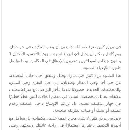
في بريق كلين نعرف تمامًا ماذا يعني أن يتعب المكيف في حر حائل.
يوم كامل يمكن أن يختل لأن الهواء لم يعد ببرودة الأمس، الأطفال لا
ينامون جيدًا، والموظفون يشعرون بالإرهاق في المكاتب، بينما تواصل
فاتورة الكهرباء الصعود.
هذا المشهد نراه كثيرًا في منازل وفلل وشقق أحياء حائل المختلفة؛
من حي أجا وحي المطار وصديان، إلى حي النقرة وحي المنتزه
والمخططات الجديدة، خصوصًا عندما يتأخر التواصل مع شركة تنظيف
مكيفات بحائل متخصصة. السبب في معظم الحالات ليس عطلًا خطيرًا
في جهاز التكييف نفسه، بل تراكم الأوساخ داخل المكيف وعدم
تنظيفه أو غسله أو صيانته بطريقة صحيحة.
نحن في بريق كلين لا نقدم مجرد خدمة غسيل مكيفات، بل نتعامل مع
أجهزة التكييف باعتبارها استثمارًا في راحة عائلتك وصحتها، ونبني