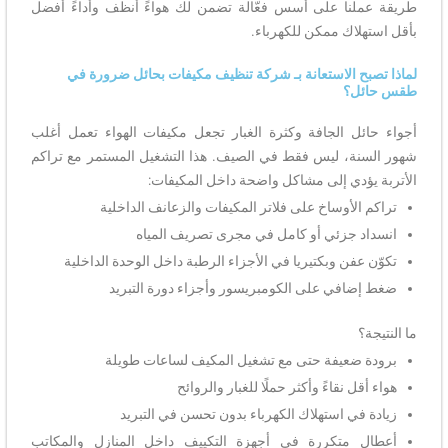
طريقة عملنا على أسس فعّالة تضمن لك هواءً أنظف وأداءً أفضل
بأقل استهلاك ممكن للكهرباء.
لماذا تصبح الاستعانة بـ شركة تنظيف مكيفات بحائل ضرورة في
طقس حائل؟
أجواء حائل الجافة وكثرة الغبار تجعل مكيفات الهواء تعمل أغلب
شهور السنة، ليس فقط في الصيف. هذا التشغيل المستمر مع تراكم
الأتربة يؤدي إلى مشاكل واضحة داخل المكيفات:
تراكم الأوساخ على فلاتر المكيفات والزعانف الداخلية
انسداد جزئي أو كامل في مجرى تصريف المياه
تكوّن عفن وبكتيريا في الأجزاء الرطبة داخل الوحدة الداخلية
ضغط إضافي على الكومبريسور وأجزاء دورة التبريد
ما النتيجة؟
برودة ضعيفة حتى مع تشغيل المكيف لساعات طويلة
هواء أقل نقاءً وأكثر حملًا للغبار والروائح
زيادة في استهلاك الكهرباء بدون تحسن في التبريد
أعطال متكررة في أجهزة التكييف داخل المنازل والمكاتب