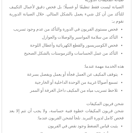
الصيانة ليست فقط تنظيفًا أو غسيلًا؛ بل فحص دقيق لأعمال التكييف
للتأكد من أن كل شيء يعمل بالشكل المثالي. خلال الصيانة الدورية
نقوم بـ:
فحص مستوى الفريون في الدورة والتأكد من عدم وجود تسريب
التأكد من سلامة المواسير والوصلات والعوازل
فحص الكومبريسور والقطع الكهربائية وأعطال اللوحة
التأكد من عمل الحساسات والثرموستات بالشكل الصحيح
هذه الخدمة مهمة عندما:
يتوقف المكيف عن العمل فجأة أو يعمل ويفصل بسرعة
تسمع أصواتًا غريبة من الوحدة الداخلية أو الخارجية
تلاحظ تسريب مياه من المكيف داخل الغرفة أو الممر
شحن فريون المكيفات
شحن فريون المكيفات خطوة فنية حساسة، ولا يجب أن تتم إلا بعد
فحص كامل لدورة التبريد. نلجأ لشحن الفريون عندما:
يثبت قياس الضغط وجود نقص في الفريون