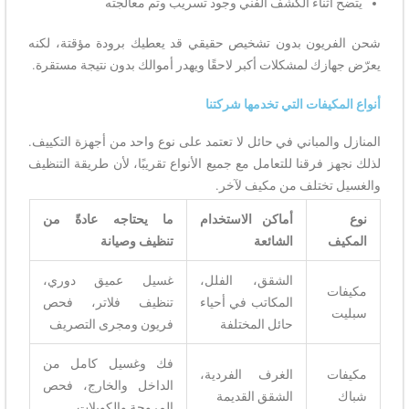
يتضح أثناء الكشف الفني وجود تسريب وتم معالجته
شحن الفريون بدون تشخيص حقيقي قد يعطيك برودة مؤقتة، لكنه
يعرّض جهازك لمشكلات أكبر لاحقًا ويهدر أموالك بدون نتيجة مستقرة.
أنواع المكيفات التي تخدمها شركتنا
المنازل والمباني في حائل لا تعتمد على نوع واحد من أجهزة التكييف.
لذلك نجهز فرقنا للتعامل مع جميع الأنواع تقريبًا، لأن طريقة التنظيف
والغسيل تختلف من مكيف لآخر.
نوع
أماكن الاستخدام
ما يحتاجه عادةً من
المكيف
الشائعة
تنظيف وصيانة
الشقق، الفلل،
غسيل عميق دوري،
مكيفات
المكاتب في أحياء
تنظيف فلاتر، فحص
سبليت
حائل المختلفة
فريون ومجرى التصريف
فك وغسيل كامل من
مكيفات
الغرف الفردية،
الداخل والخارج، فحص
شباك
الشقق القديمة
المروحة والكويلات