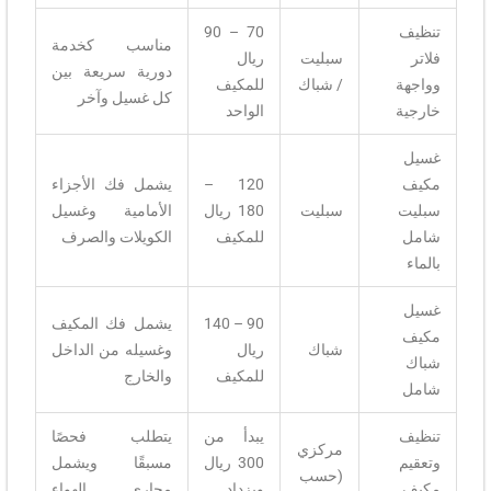
تنظيف
70 – 90
مناسب كخدمة
فلاتر
سبليت
ريال
دورية سريعة بين
وواجهة
/ شباك
للمكيف
كل غسيل وآخر
خارجية
الواحد
غسيل
مكيف
120 –
يشمل فك الأجزاء
سبليت
سبليت
180 ريال
الأمامية وغسيل
شامل
للمكيف
الكويلات والصرف
بالماء
غسيل
90 – 140
يشمل فك المكيف
مكيف
شباك
ريال
وغسيله من الداخل
شباك
للمكيف
والخارج
شامل
تنظيف
يبدأ من
يتطلب فحصًا
مركزي
وتعقيم
300 ريال
مسبقًا ويشمل
(حسب
مكيف
ويزداد
مجاري الهواء