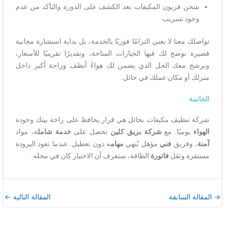
شحن فريون المكيفات بعد الكشف على الدورة والتأكد من عدم
وجود تسريب
تواصلك معنا لا يعني التزامًا فوريًا بالخدمة، بل بداية استشارة مجانية
قصيرة نوضح لك فيها الخيارات المتاحة، وتقديرًا تقريبيًا للأسعار،
ونرشح معك الحل الذي يضمن لك هواءً أنظف وراحة أكبر داخل
منزلك أو مكان عملك في حائل.
الخاتمة
شركة تنظيف مكيفات بحائل هي قرار يحافظ على راحة بيتك وجودة
الهواء
يوميًا. مع
شركة بريق كلين
تحصل على
خدمة
شامل
ة، مواد
آمنة
، وفريق
فني
مؤهل يُنهي
مهام
ه دون تعطيل. عندما تعود البرودة
مستقرة وتقل
فاتورة
الطاقة، ستعرف أن الاختيار كان في محله.
→
المقالة السابقة
المقالة التالية
←