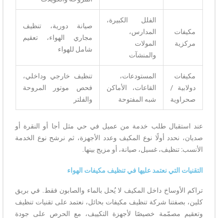
الفلل الكبيرة،
صيانة دورية، تنظيف
مكيفات
المدارس،
مجاري الهواء، تعقيم
مركزية
المولات
شامل للهواء
والمنشآت
مكيفات
المستودعات،
تنظيف خارجي وداخلي،
دولابية /
القاعات، الأماكن
فحص موتور المروحة
صحراوية
شبه المفتوحة
والفلتر
عند استقبال طلب خدمة من عميل في حي مثل أجا أو النقرة أو
صديان، نحدد أولًا نوع المكيف وعدد الأجهزة، ثم نرشح نوع الخدمة
الأنسب: تنظيف، غسيل، صيانة، أو مزيج بينها.
التقنيات التي نعتمد عليها في تنظيف مكيفات الهواء
تراكم الأوساخ داخل المكيف لا يُحل بالماء والصابون فقط. في بريق
كلين، بصفتنا شركة تنظيف مكيفات بحائل، نعتمد على تقنيات تنظيف
وتعقيم مصمّمة خصيصًا لأجهزة التكييف، مع الحرص على جودة