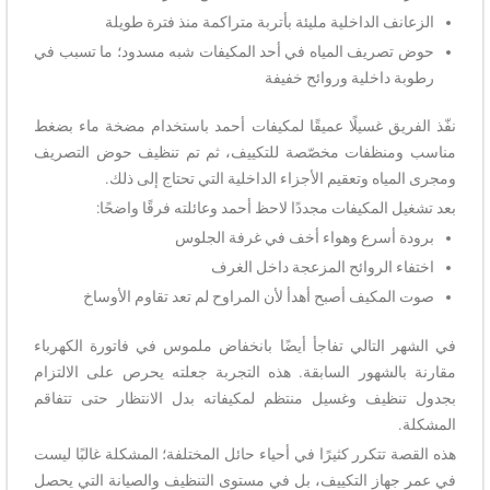
الزعانف الداخلية مليئة بأتربة متراكمة منذ فترة طويلة
حوض تصريف المياه في أحد المكيفات شبه مسدود؛ ما تسبب في
رطوبة داخلية وروائح خفيفة
نفّذ الفريق غسيلًا عميقًا لمكيفات أحمد باستخدام مضخة ماء بضغط
مناسب ومنظفات مخصّصة للتكييف، ثم تم تنظيف حوض التصريف
ومجرى المياه وتعقيم الأجزاء الداخلية التي تحتاج إلى ذلك.
بعد تشغيل المكيفات مجددًا لاحظ أحمد وعائلته فرقًا واضحًا:
برودة أسرع وهواء أخف في غرفة الجلوس
اختفاء الروائح المزعجة داخل الغرف
صوت المكيف أصبح أهدأ لأن المراوح لم تعد تقاوم الأوساخ
في الشهر التالي تفاجأ أيضًا بانخفاض ملموس في فاتورة الكهرباء
مقارنة بالشهور السابقة. هذه التجربة جعلته يحرص على الالتزام
بجدول تنظيف وغسيل منتظم لمكيفاته بدل الانتظار حتى تتفاقم
المشكلة.
هذه القصة تتكرر كثيرًا في أحياء حائل المختلفة؛ المشكلة غالبًا ليست
في عمر جهاز التكييف، بل في مستوى التنظيف والصيانة التي يحصل