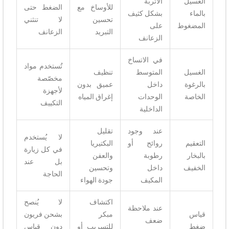
الغسيل
الأتربة
للأوساخ مع
الضغط حتى
بالماء
بشكل كثيف
تحسين
لا تنثني
المضغوط
على
التبريد
الزعانف
الزعانف
في الاتساخ
تُستخدم مواد
الغسيل
المتوسط
تنظيف
مخصّصة
بالرغوة
داخل
عميق بدون
لأجهزة
الخاصة
الوحدات
إغراق المياه
التكييف
الداخلية
عند وجود
تقليل
لا يُستخدم
التعقيم
روائح أو
البكتيريا
في كل زيارة
بالبخار
رطوبة
والعفن
بل عند
الخفيف
داخل
وتحسين
الحاجة
المكيف
جودة الهواء
اكتشاف
لا يُنصح
عند ملاحظة
قياس
مبكر
بشحن فريون
ضعف
ضغط
للتسريب أو
دون قياس