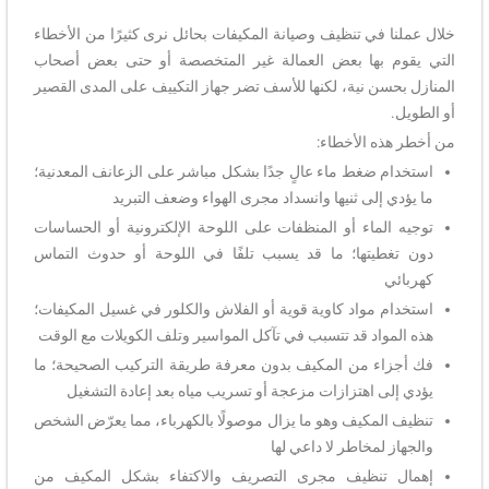
خلال عملنا في تنظيف وصيانة المكيفات بحائل نرى كثيرًا من الأخطاء
التي يقوم بها بعض العمالة غير المتخصصة أو حتى بعض أصحاب
المنازل بحسن نية، لكنها للأسف تضر جهاز التكييف على المدى القصير
أو الطويل.
من أخطر هذه الأخطاء:
استخدام ضغط ماء عالٍ جدًا بشكل مباشر على الزعانف المعدنية؛
ما يؤدي إلى ثنيها وانسداد مجرى الهواء وضعف التبريد
توجيه الماء أو المنظفات على اللوحة الإلكترونية أو الحساسات
دون تغطيتها؛ ما قد يسبب تلفًا في اللوحة أو حدوث التماس
كهربائي
استخدام مواد كاوية قوية أو الفلاش والكلور في غسيل المكيفات؛
هذه المواد قد تتسبب في تآكل المواسير وتلف الكويلات مع الوقت
فك أجزاء من المكيف بدون معرفة طريقة التركيب الصحيحة؛ ما
يؤدي إلى اهتزازات مزعجة أو تسريب مياه بعد إعادة التشغيل
تنظيف المكيف وهو ما يزال موصولًا بالكهرباء، مما يعرّض الشخص
والجهاز لمخاطر لا داعي لها
إهمال تنظيف مجرى التصريف والاكتفاء بشكل المكيف من