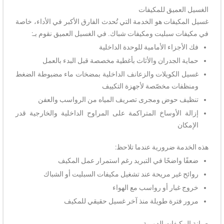
الغسيل العميق للمكيفات
غسيل المكيفات هو الخدمة التي تُحدث الفارق الأكبر في الأداء، خاصة
في مكيفات سبليت ومكيفات شباك. في الغسيل العميق نقوم بـ:
فك الأجزاء الأمامية للوحدة الداخلية
حماية الجدران والأثاث بأغطية مخصصة قبل البدء بالعمل
غسيل الكويلات والزعانف الداخلية بمضخات ماء مضبوطة الضغط
ومنظفات مخصّصة لأجهزة التكييف
تنظيف حوض ومجرى تصريف المياه من الرواسب والعفن
إزالة الأوساخ المتراكمة على المراوح الداخلية والخارجية قدر
الإمكان
هذه الخدمة ضرورية عندما تلاحظ:
ضعفًا واضحًا في التبريد رغم استمرار عمل المكيف
روائح غير مريحة عند تشغيل مكيفات السبليت أو الشباك
خروج غبار أو رواسب مع الهواء
مرور فترة طويلة منذ آخر غسيل حقيقي للمكيف
صيانة المكيفات الدورية