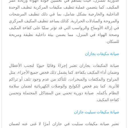
الدورية للمنزل، حيث يساهم في تحسين جودة الهواء وزيادة عمر
المكيف. كما يتضمن عملية تنظيف مكيفات المركزية تنظيف الوحدة
الداخلية والخارجية بشكل شامل، بما في ذلك تنظيف المرشحات
والمروحة والمبادلات الحرارية. كذلك يساعد تنظيف المكيف المركزي
في إزالة الأوساخ والرواسب التي قد تؤثر سلبًا على كفاءة المكيف
وصحة الهواء في المنزل، مما يضمن بيئة داخلية نظيفة ومريحة
للسكان.
صيانة مكيفات بجازان
صيانة المكيفات بجازان تعتبر إجراءً وقائيًا حيويًا لتجنب الأعطال
وضمان أداء المكيف بكفاءة. كما يشمل ذلك فحص جميع الأجزاء، مثل
المراوح والمكثفات والمبخرات، للتأكد من عدم وجود تلف أو تراكم
للأتربة. كما يتم فحص الكوابح والوصلات الكهربائية لضمان سلامة
النظام بأكمله. صيانة دورية تحمي من المشاكل المحتملة وتحسن
كفاءة المكيف.
صيانة مكيفات سبليت جازان
تعتبر صيانة مكيفات سبليت في جازان أمرًا لا غنى عنه لضمان