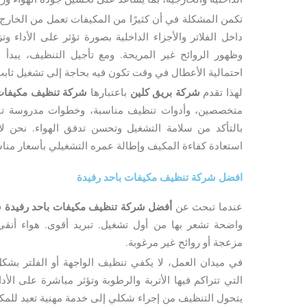
تكمن المشكلة في أن كثيرًا من المكيفات تعمل من الخارج ب
داخل الفلاتر والأجزاء الداخلية بصورة تؤثر على الأداء و
وظهور الروائح غير المريحة. ومع تأجيل التنظيف، يبدأ ا
احتمالية الأعطال في وقت تكون فيه بحاجة إلى تشغيل ثابت
لهذا تقدم
شركة بريق كلين
باعتبارها
شركة تنظيف مكيفات 
متخصصين، وأدوات تنظيف مناسبة، وخطوات مدروسة تبدأ
بالتأكد من سلامة التشغيل وتحسن تدفق الهواء. نحن لا
استعادة كفاءة المكيف وإطالة عمره التشغيلي بأسعار منا
افضل شركة تنظيف مكيفات باحد رفيدة
عندما تبحث عن
أفضل شركة تنظيف مكيفات باحد رفيدة
ف
واضحة تشعر بها من أول تشغيل. تبريد أقوى. هواء أن
مزعجة أو روائح غير مرغوبة.
في ميدان العمل، لا يكفي تنظيف الواجهة أو الفلتر بشكل
التي تتراكم فيها الأتربة والرطوبة وتؤثر مباشرة على الأد
يتحول التنظيف من إجراء شكلي إلى خدمة مهنية تعيد للمكي