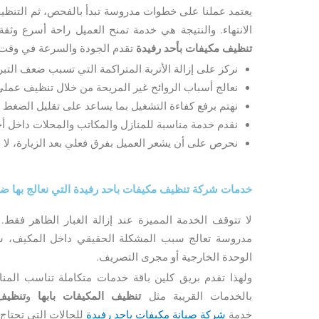
يعتمد عملنا على خطوات مدروسة تبدأ بالفحص، ثم التنظيف
الانتهاء. والنتيجة هي خدمة تمنح العميل راحة أسرع وثقة
تنظيف مكيفات بأحد رفيدة
تقدم الجودة والسرعة في وقت 
نركز على إزالة الأتربة المتراكمة التي تسبب ضعف التبري
نعالج أسباب الروائح غير المريحة من خلال تنظيف عملي 
نهتم برفع كفاءة التشغيل بما يساعد على تقليل الضغط 
نقدم خدمة مناسبة للمنازل والمكاتب والمحلات داخل أح
نحرص على أن يشعر العميل بفرق فعلي بعد الزيارة، ل
خدمات شركة تنظيف مكيفات باحد رفيدة التي نعالج بها ض
لا تتوقف الخدمة المميزة عند إزالة الغبار الظاهر فقط
مدروسة تعالج سبب المشكلة الحقيقي داخل المكيف، سواء
الوحدة الخارجية أو مجرى التصريف.
ولهذا تقدم بريق كلين باقة خدمات متكاملة تناسب المن
بالخدمات القريبة مثل
تنظيف المكيفات بابها
و
تنظيف
خدمة
شركة صيانة مكيفات باحد رفيدة
للحالات التي تحتاج