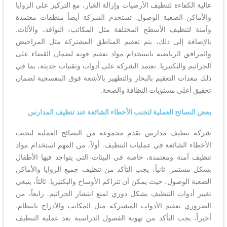
عالية الكفاءة لتنظيف الأرضيات وإزالة الغبار، مع التركيز على الزوايا
والأماكن الصعبة الوصول. تستخدم الشركة أيضاً منظفات معتمدة
وآمنة لتنظيف الأسطح المختلفة مثل المكاتب، النوافذ، والأثاث.
بالإضافة إلى ذلك، يتم تعقيم المناطق المشتركة مثل المراحيض
والمرافق الرياضية باستخدام مواد تعقيم قوية لضمان القضاء على
الجراثيم والبكتيريا. تعتمد الشركة على أدوات وتقنيات حديثة، بما في
ذلك معدات التعقيم بالبخار والتطهير بالأشعة فوق البنفسجية لضمان
تحقيق أعلى مستويات النظافة والصحة.
بعض النصائح العملية لتجنب الأخطاء الشائعة عند تنظيف المدارس
شركة تنظيف مدارس تقدم مجموعة من النصائح العملية لتجنب
الأخطاء الشائعة في عمليات التنظيف. أولاً، من المهم استخدام مواد
تنظيف آمنة ومعتمدة، خاصة في البيئات التي يتواجد فيها الأطفال
بشكل مستمر. ثانياً، يجب التأكد من تنظيف جميع الزوايا والأماكن
الصعبة الوصول، حيث يمكن أن تتراكم الأوساخ والبكتيريا. ثالثاً، ينبغي
تغيير أدوات التنظيف بشكل دوري لمنع انتشار الجراثيم. رابعاً، من
الضروري تعقيم الأدوات المشتركة مثل المكاتب والأدراج بانتظام.
أخيراً، يجب التأكد من تهوية الفصول الدراسية بعد عملية التنظيف