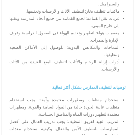
والسيراميك.
ماكينات تنظيف بخار: لتنظيف الأثاث والأرضيات وتعقيمها.
عربات نقل القمامة: لجمع القمامة من جميع أنحاء المدرسة ونقلها
إلى خارج المبنى.
معقمات هواء: لتطهير وتعقيم الهواء في الفصول الدراسية وغرف
الإدارة والممرات.
المماحات والمكانس اليدوية: للوصول إلى الأماكن الصعبة
وتنظيفها.
أدوات إزالة الرخام والأثاث: لتنظيف البقع العنيدة من الأثاث
والأرضيات.
توصيات لتنظيف المدارس بشكل أكثر فعالية
استخدام منظفات ومطهرات معتمدة وآمنة: يجب استخدام
منظفات عالية الجودة خالية من المواد السامة والقوية. ومطهرات
معتمدة لتطهير دورات المياه والمناطق الحساسة.
التدريب الجيد لفريق التنظيف: يجب تدريب العمال على أفضل
الممارسات للتنظيف الآمن والفعال. وكيفية استخدام معدات