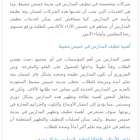
شركات متخصصة في تنظيف المدارس في مدينة خميس مشيط، وما
هي الخدمات التي يجب أن تقدمها هذه الشركات لضمان بيئة نظيفة
وآمنة في المدارس. كما سنناقش كيف يمكن لخدمات تنظيف
المدارس أن تساهم في تحسين الأداء الأكاديمي للطلبة ورفع مستوى
رضا المعلمين وأولياء الأمور.
أهمية تنظيف المدارس في خميس مشيط
تعتبر المدارس من أهم المؤسسات في أي مجتمع ،حيث يقضي
الطلاب وقتاً طويلاً بداخلها للحصول على العلم والمعرفة. ومن
الضروري أن تكون المدارس نظيفة وصحية بشكل عام ،لضمان بيئة
تعلم آمنة ومريحة للطلاب. تحظى مدينة خميس مشيط السعودية
بالعديد من المدارس الحديثة التي يتجاوز عدد طلابها الآلاف. ولكن قد
يتجاهل البعض أهمية نظافة وتطهير هذه المدارس بشكل دوري
ومستمر ،مما يؤدي إلى انتشار الأوساخ والتلوث والجراثيم الضارة في
ربوعها. سوف نستعرض أهمية تنظيف وتطهير المدارس في مدينة
خميس مشيط ،وكيف يمكن لعمليات التنظيف والتطهير المنتظمة أن
تساهم في خلق بيئة تعلم أكثر أماناً وصحة للطلاب.
ما هي الأساليب الفعالة لتنظيف المدارس بشكل دوري