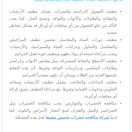
تنظيف الفصول الدراسية والممرات: يشمل تنظيف الأرضيات
والمقاعد والطاولات والأبواب والنوافذ ومسح الغبار. كما يجب
التأكد من خلو الفصول من أي مخلفات أو أوراق قد تشكل مخاطر
صحية.
تنظيف دورات المياه والمغاسل: يتضمن تنظيف المراحيض
والمغاسل والمباول وخزانات المياه والسيراميك والأرضيات.
ويجب مراعاة استخدام مواد تطهير وتنظيف قوية لقتل الجراثيم.
تنظيف الأسطح والنقاط المشتركة: مثل مقابض الأبواب وكراسي
وطاولات المعلمين ودرابزينات النوافذ وغيرها. لأن هذه النقاط
يلمسها العديد من الطلاب ويمكن أن تكون مصدراً للجراثيم.
تنظيف الساحات والملاعب: يشمل تنظيف الأرضيات ومقاعد
الجلوس وحاويات القمامة وغيرها. مع مراعاة التنظيف بعمق لإزالة
أي مخلفات أو أتربة.
مكافحة الحشرات والقوارض: يجب مكافحة الحشرات مثل
الصراصير والنمل والفئران لمنع انتشار الأمراض والتلوث. كما
لدينا
شركة مكافحة حشرات بخميس مشيط
لحل هذه المشكلة