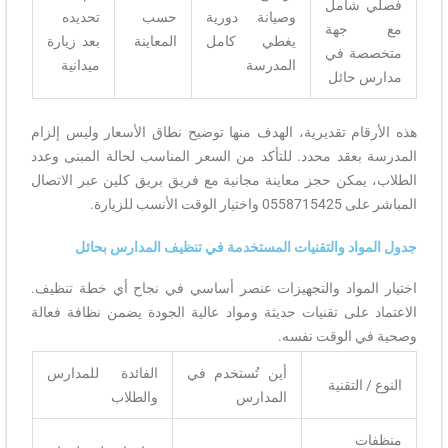
فصلي شامل
وصيانة دورية
حسب
تحديده
مع جهة
يغطي كامل
المعاينة
بعد زيارة
متخصصة في
المدرسة
ميدانية
مدارس حائل
هذه الأرقام تقديرية، الهدف منها توضيح نطاق الأسعار وليس إلزام
المدرسة بعقد محدد. للتأكد من السعر المناسب لحالة المبنى وعدد
الطلاب، يمكن حجز معاينة مجانية مع فريق بريق كلين عبر الاتصال
المباشر على 0558715425 واختيار الوقت الأنسب للزيارة.
جدول المواد والتقنيات المستخدمة في تنظيف المدارس بحائل
اختيار المواد والتجهيزات عنصر أساسي في نجاح أي خطة تنظيف.
الاعتماد على تقنيات حديثة ومواد عالية الجودة يضمن نظافة فعالة
وصحية في الوقت نفسه.
أين تُستخدم في
الفائدة للمدارس
النوع / التقنية
المدارس
والطلاب
منظفات