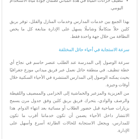
تنظيف خزانات المياه في هذه المباني لضمان جودة مياه الاستخدام
اليومي.
بهذا الجمع بين خدمات المدارس وخدمات المنازل والفلل، توفر بريق
كلين حلاً متكاملًا وشاملًا يسهل على الإدارة متابعة كل ما يخص
النظافة من خلال جهة واحدة فقط.
سرعة الاستجابة في أحياء حائل المختلفة
سرعة الوصول إلى المدرسة عند الطلب عنصر حاسم في نجاح أي
خطة تنظيف. في منطقة حائل نعمل عبر فريق ميداني موزع جغرافيًا
بحيث يمكنه الوصول إلى المدارس المنتشرة في الأحياء السكنية خلال
أوقات وجيزة.
من العزيزية والمزعبر والخماشية إلى الخزامى والممصيف واللقيطة
والرصف والوادي، يتحرك فريق بريق كلين وفق جدول مرن يسمح
بزيارات صباحية قبل حضور الطلاب أو مسائية بعد انتهاء الدوام. هذا
الانتشار داخل الأحياء يضمن أن تكون خدماتنا أقرب ما تكون
للمدارس، ويجعل الاستجابة للحالات الطارئة أسرع وأسهل على
الإدارة.