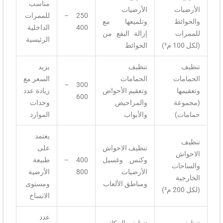
مناسب
الأرضيات
الأرضيات
250 –
للممرات
والحوائط
وتلميعها مع
400
الداخلية
للممرات
إزالة البقع من
الرئيسية
(لكل 100 م²)
الحوائط
تنظيف
تنظيف
يزيد
الحمامات
الحمامات
السعر مع
300 –
وتعقيمها
وتعقيم الأحواض
زيادة عدد
600
(مجموعة
والمراحيض
وحدات
حمامات)
والأبواب
الموارد
يعتمد
تنظيف
تنظيف الاحواش
على
الاحواش
وكنس وغسيل
400 –
طبيعة
والساحات
الأرضيات
800
الأرضية
الخارجية
ومناطق الألعاب
ومستوى
(لكل 200 م²)
الاتساخ
عدد