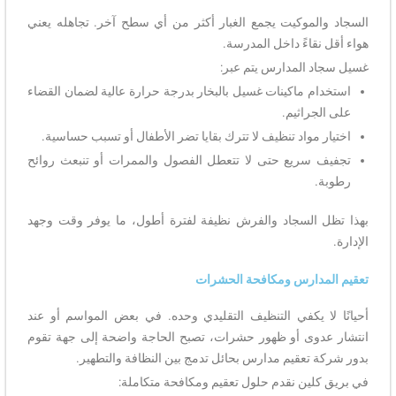
السجاد والموكيت يجمع الغبار أكثر من أي سطح آخر. تجاهله يعني
هواء أقل نقاءً داخل المدرسة.
غسيل سجاد المدارس يتم عبر:
استخدام ماكينات غسيل بالبخار بدرجة حرارة عالية لضمان القضاء
على الجراثيم.
اختيار مواد تنظيف لا تترك بقايا تضر الأطفال أو تسبب حساسية.
تجفيف سريع حتى لا تتعطل الفصول والممرات أو تنبعث روائح
رطوبة.
بهذا تظل السجاد والفرش نظيفة لفترة أطول، ما يوفر وقت وجهد
الإدارة.
تعقيم المدارس ومكافحة الحشرات
أحيانًا لا يكفي التنظيف التقليدي وحده. في بعض المواسم أو عند
انتشار عدوى أو ظهور حشرات، تصبح الحاجة واضحة إلى جهة تقوم
بدور شركة تعقيم مدارس بحائل تدمج بين النظافة والتطهير.
في بريق كلين نقدم حلول تعقيم ومكافحة متكاملة: