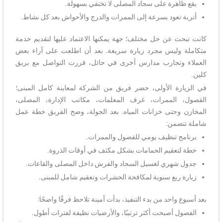
بقع ظاهرة على سجاد المصلى لا تختفي بسهولة.
أتربة تعود بسرعة إلى الممرات والدرج والأحواش بعد كل نشاط.
كانت تبحث عن حل مختلف؛ جهة يمكنها الاعتماد عليها لتقديم خدمة
متكاملة وليس مجرد زيارة سريعة. بعد أن اطلعت على آراء بعض
العملاء وتجارب مدارس أخرى في حائل، قررت التواصل مع بريق
كلين.
في الزيارة الأولى، حضر فريق من الشركة لمعاينة كامل المبنى؛
الفصول، الممرات، غرف المعلمات، مكاتب الإدارة، المصلى،
المخازن وحتى خزانات المياه. بعد الجولة، وضح الفريق خطة عمل
شاملة تتضمن:
برنامج تنظيف يومي للفصول والممرات.
خطة لتعقيم الحمامات بشكل مكثف في أوقات الذروة.
جدول شهري لغسيل السجاد والفرش داخل المصلى والقاعات.
زيارة ربع سنوية لمكافحة الحشرات وتعقيم شامل للمبنى.
بعد أسبوع واحد من بدء التنفيذ، بدأت أمينة تلاحظ فرقًا واضحًا:
الفصول أصبحت أكثر ترتيبًا، والأرضيات نظيفة لفترات أطول.