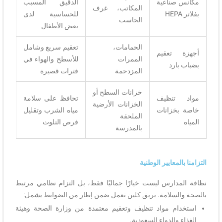
مكانس صناعية
الدقيق المسبب
المكاتب، غرف
بفلاتر HEPA
للحساسية لدى
الحاسب
بعض الأطفال
الحمامات،
تعقيم سريع وشامل
أجهزة تعقيم
الممرات
للأسطح والهواء في
بضباب بارد
المزدحمة
فترات قصيرة
خزانات السطح أو
مواد تنظيف
تحافظ على سلامة
الخزانات الأرضية
خاصة بخزانات
مياه الشرب وتقليل
الملحقة
المياه
فرص التلوث
بالمدرسة
التزامنا بالمعايير الوطنية
نظافة المدارس ليست خيارًا جماليًا فقط، بل التزام نظامي مرتبط
بالصحة والسلامة. بريق كلين تعمل ضمن إطار من الضوابط يشمل:
استخدام مواد تنظيف وتعقيم معتمدة من وزارة الصحة وهيئة
الغذاء والدواء السعودية.