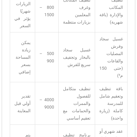
تنظيف
تنظيف المكاتب
الزيارات
المكاتب
وغرف
800 –
شهريًا
والإدارة (باقة
المعلمين
1500
يؤثر في
شهرية)
بزيارات منتظمة
السعر
غسيل سجاد
يمكن
وفرش
غسيل سجاد
زيادة
المصليات
500 –
بالبخار وتجفيف
المساحة
والقاعات
900
سريع للفرش
بسعر
(حتى 150
إضافي
م²)
باقة تنظيف
تنظيف متكامل
وتعقيم شامل
للفصول
تقدير
4000 –
للمدرسة
والممرات
أولي قبل
9000
كاملة (زيارة
والحمامات مع
المعاينة
واحدة)
تعقيم أساسي
عقد شهري أو
برنامج تنظيف
يتم