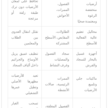
تحافظ على لمعان
أرضيات
الفصول،
الأرضيات دون ترك
منخفضة
الممرات،
طبقة زلقة أو
الرغوة
الأحواش
مزعجة
ومعتمدة صحيًا
محاليل تعقيم
الطاولات،
تقلل انتقال العدوى
عالية الفعالية
المقابض، الأسطح
بين الطلاب
للأسطح
المشتركة
والمعلمين
أجهزة غسيل
سجاد الفصول
تنظيف عميق يزيل
بالبخار للسجاد
والمصليات
الأوساخ والجراثيم
والفرش
وغرف النشاط
داخل ألياف السجاد
تعيد للأرضيات
ماكينات جلي
الممرات
مظهرها الأصلي
وتلميع
الرئيسية، صالات
وتطيل عمرها
الأرضيات
الأنشطة
التشغيلي
تسحب الغبار
الفصول المغلقة،