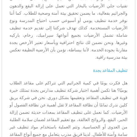
تقنيات جلي الأرضيات بالبخار التي تعمل على إزالة البقع والدهون
والجراثيم بفعالية، ما يضمن تحقيق بيئة آمنة وصحية للطلاب. كما أننا
نوفر خدمة تنظيف يومي أو أسبوعي حسب احتياج المدرسة ونوع
الأرضيات المستخدمة. كذلك تهدف شركتنا إلى تقديم خدمة تنظيف
شاملة تشمل الأرضيات بجميع أنواعها: سيراميك، رخام، باركيه
وغيرها. ونحن نضمن لك نتائج احترافية وبأسعار تعتبر الأرخص بجدة
مقارنةً بجودة الخدمة. لأننا ببساطة، نؤمن بأن الأرضية النظيفة تعكس
بيئة مدرسية راقية.
تنظيف المقاعد بجدة
هل فكرت يومًا في كمية الجراثيم التي تتراكم على مقاعد الطلاب
يوميًا؟ هنا تكمن أهمية اختيار شركة تنظيف مدارس بجدة تمتلك خبرة
قوية في تنظيف المقاعد وتعقيمها بشكل دوري. نحن في شركة بريق
كلين ندرك تمامًا أن نظافة المقاعد لا تقل أهمية عن نظافة الفصول أو
الأرضيات. كما نعمل على تنظيف المقاعد بمعدات حديثة تضمن إزالة
الحبر، البقع، والروائح العالقة، مع تعقيم المقاعد لضمان سلامة الطلبة
من العدوى أو الحساسية. وتتم العملية باستخدام مواد تنظيف غير
سامة وآمنة للأطفال. لدينا فريق مدرب يتعامل مع جميع أنواع المقاعد