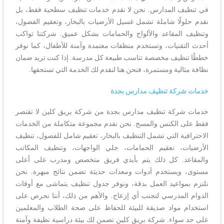
في تنظيف المدارس. نحن لا نقدم خدمات تنظيف سطحية فقط، بل
نقدم حلولًا شاملة تشمل غسيل الأرضيات بالبخار، وتعقيم الفصول،
وتنظيف المقاعد والألواح والحمامات بشكل عميق. شركتنا تواكب
أحدث التقنيات، وتستخدم منظفات معتمدة وآمنة للأطفال، كما نوفر
خططًا تنظيف مخصصة تناسب طبيعة كل مدرسة. إذا كنت تريد ضمان
نظافة مثالية ومستمرة، فنحن هنا لنقدم لك الخدمة التي تستحقها.
خدمات شركة تنظيف مدارس بجدة
خدمات شركة تنظيف مدارس بجدة من شركة بريق كلين لا تقتصر
فقط على الكنس والمسح. نحن نقدم مجموعة متكاملة من الخدمات
الاحترافية التي تشمل التنظيف بالبخار، تعقيم شامل للفصول، تنظيف
الأرضيات، تعقيم الحمامات، جلي الواجهات، وتنظيف المكاتب
والمقاعد. كل ذلك يتم بأيدي فريق متخصص ومدرب على أعلى
مستوى، ويستخدم أدوات ومعدات حديثة تضمن نتائج مبهرة. نحن
نلتزم بمواعيد العمل بدقة، ونوفر جدول تنظيف يتماشى مع أوقات
الدوام المدرسي لتجنب أي إزعاج. والأهم من ذلك، أننا نحرص على
استخدام مواد صديقة للبيئة للحفاظ على صحة الطلاب والمعلمين
على حد سواء. شركة بريق كلين تضمن لك بيئة دراسية نظيفة وآمنة