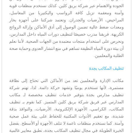
الجودة والاهتمام عبر شركة بريق كلين. كذلك نستخدم منظفات قوية
وآمنة ومعقمة تزيل كافة الرواسب والبكتيريا من المغاسل،
المراحيض، الأرضيات والجدران. وتعتمد شركتنا على أجهزة بخار
ومعدات ضغط عالية تضمن الوصول إلى أدق الأماكن وإزالة الروائح
الكريهة. فريقنا مدرب خصيصًا لتنظيف دورات المياه داخل المدارس،
ونحرص على استخدام منتجات معتمدة من الجهات الصحية. لأننا نعلم
أن بيئة دورة المياه النظيفة تساهم في منع انتشار العدوى وحماية صحة
الطلبة والمعلمين.
تنظيف المكاتب بجدة
مكاتب الإدارة والمعلمين تعد من الأماكن التي تحتاج إلى نظافة
مستمرة، لأنها تستخدم يوميًا وتشهد حركة دائمة. لذا، تهتم شركة
تنظيف مدارس بجدة بتوفير خدمات تنظيف مخصصة لـ مكاتب
المدارس عبر فريق شركة بريق كلين المتميز. كما نقوم بـ تنظيف
المكاتب، الكراسي، الأجهزة الإلكترونية، الأرضيات، والنوافذ بدقة
شديدة، مع تعقيم الأدوات المكتبية للحفاظ على بيئة عمل صحية
وآمنة. كما نستخدم منظفات ناعمة لا تتلف الأجهزة أو الأسطح. بفضل
الخبرة الطويلة في مجال تنظيف المكاتب بجدة، نطبق معايير عالمية