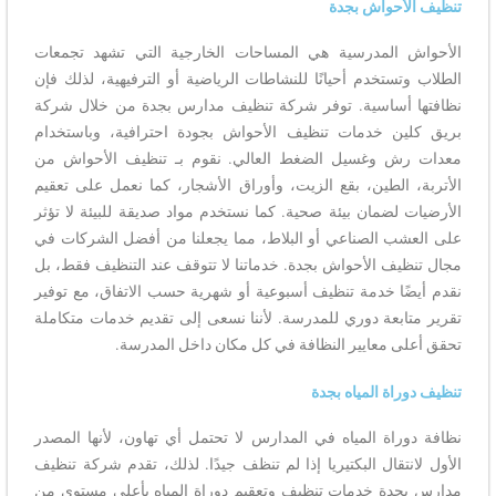
تنظيف الأحواش بجدة
الأحواش المدرسية هي المساحات الخارجية التي تشهد تجمعات
الطلاب وتستخدم أحيانًا للنشاطات الرياضية أو الترفيهية، لذلك فإن
نظافتها أساسية. توفر شركة تنظيف مدارس بجدة من خلال شركة
بريق كلين خدمات تنظيف الأحواش بجودة احترافية، وباستخدام
معدات رش وغسيل الضغط العالي. نقوم بـ تنظيف الأحواش من
الأتربة، الطين، بقع الزيت، وأوراق الأشجار، كما نعمل على تعقيم
الأرضيات لضمان بيئة صحية. كما نستخدم مواد صديقة للبيئة لا تؤثر
على العشب الصناعي أو البلاط، مما يجعلنا من أفضل الشركات في
مجال تنظيف الأحواش بجدة. خدماتنا لا تتوقف عند التنظيف فقط، بل
نقدم أيضًا خدمة تنظيف أسبوعية أو شهرية حسب الاتفاق، مع توفير
تقرير متابعة دوري للمدرسة. لأننا نسعى إلى تقديم خدمات متكاملة
تحقق أعلى معايير النظافة في كل مكان داخل المدرسة.
تنظيف دوراة المياه بجدة
نظافة دوراة المياه في المدارس لا تحتمل أي تهاون، لأنها المصدر
الأول لانتقال البكتيريا إذا لم تنظف جيدًا. لذلك، تقدم شركة تنظيف
مدارس بجدة خدمات تنظيف وتعقيم دوراة المياه بأعلى مستوى من