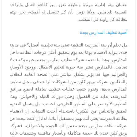
لضمان بيئة إدارية مرتبة ونظيفة تعزز من كفاءة العمل والراحة
النفسية للعاملين. ولأننا نؤمن بأن كل تفصيل له أهميته، نحن نهتم
بنظافة كل زاوية في المكتب.
أهمية تنظيف المدارس بجدة
هل تعلم أن بيئة المدرسة النظيفة تعني بيئة تعليمية أفضل؟ في مدينة
جدة، يتزايد الاهتمام يومًا بعد يوم بتحقيق أعلى درجات النظافة داخل
المدارس، وهذا ما تقدمه شركة تنظيف مدارس بجدة بخبرة وكفاءة لا
تضاهى. فالمدارس تعتبر بيئة حيوية لتعليم الأطفال، ووجود الأوساخ
والجراثيم فيها قد يؤثر بشكل مباشر على الصحة العامة للطلاب
والمعلمين. شركة بريق كلين من الشركات الرائدة في مجال تنظيف
المدارس بجدة، وتقوم بتنفيذ عمليات تنظيف شاملة لجميع مرافق
المدرسة، بداية من الفصول وحتى دورات المياه والأحواش. وهذا
التنظيف لا يقتصر على المظهر الخارجي فحسب، بل يشمل التعقيم
العميق والتخلص من البكتيريا باستخدام أحدث التقنيات. إن الاهتمام
بنظافة المدرسة يعني أنك تهتم بمستقبل أبنائنا. لذا، إن كنت تبحث عن
شركة نظافة مدارس بجدة تضمن لك الجودة والاحتراف، فشركة
بريق كلين تقدم لك خدمة متكاملة وبأسعار منافسة وبتقييمات عالية