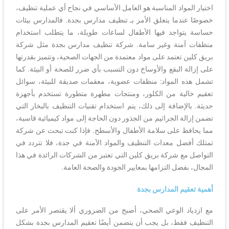
اختيار المواد المناسبة هو العامل الأساسي في نجاح أي عملية تنظيف،
خصوصًا عندما يتعلق الأمر بـ تنظيف مدارس بجدة. فالمدارس بيئات
حساسة يتواجد فيها الأطفال لساعات طويلة، ما يتطلب استخدام
منظفات آمنة وغير سامة. شركة تنظيف مدارس بجدة مثل شركة
بريق كلين تعتمد على مواد معتمدة من الجهات الصحية، وتتميز بقدرتها
على إزالة البقع والأوساخ دون التسبب بأي ضرر للصحة أو البيئة. كما
تشمل هذه المواد: منظفات عضوية، معقمات صديقة للبيئة، سوائل
تعقيم خالية من الكلور، ومنتجات مطهرة متطورة تستخدم بأجهزة
حديثة. بالإضافة إلى ذلك، يتم استخدام تقنيات التنظيف بالبخار التي
تضمن إزالة الجراثيم من الجذور دون الحاجة إلى مواد كيميائية قاسية،
مما يحافظ على سلامة الأطفال والأسطح. فإذا كنت تبحث عن شركة
تمتلك أفضل معدات التنظيف والمواد الآمنة في جدة، فلا تتردد في
التواصل مع شركة بريق كلين التي تعتبر من الشركات الرائدة في هذا
المجال، بفضل التزامها بمعايير الجودة والصحة العامة.
أهمية تعقيم المدارس بجدة
مع ازدياد الوعي الصحي، أصبح من الضروري ألا يقتصر الأمر على
التنظيف فقط، بل يجب أن يتضمن أيضًا تعقيم المدارس بجدة بشكل