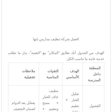
افضل شركة تنظيف مدارس بابها
الهدف من الجدول أنك تطابق “المكان” مع “التقنية”، بدل ما تطلب
خدمة عامة ما تناسب الكل.
المنطقة
الهدف
التقنيات
ملاحظات
داخل
الأساسي
المناسبة
تشغيلية
المدرسة
تنظيف
تقليل
جاف للغبار
الغبار +
+ مسح
يفضّل بعد الدوام
الفصول
تعقيم
وتعقيم +
لضمان التجفيف
نقاط