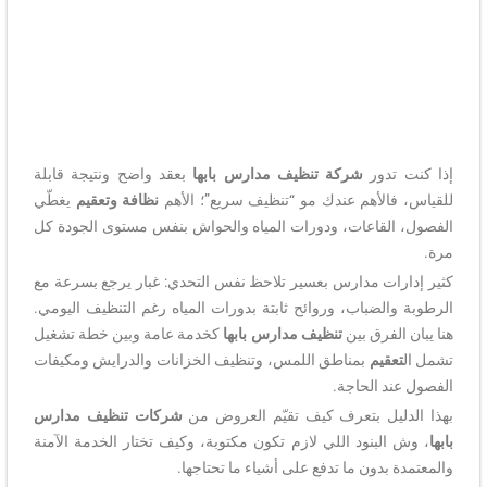
إذا كنت تدور
شركة تنظيف مدارس بابها
بعقد واضح ونتيجة قابلة
للقياس، فالأهم عندك مو “تنظيف سريع”؛ الأهم
نظافة وتعقيم
يغطّي
الفصول، القاعات، ودورات المياه والحواش بنفس مستوى الجودة كل
مرة.
كثير إدارات مدارس بعسير تلاحظ نفس التحدي: غبار يرجع بسرعة مع
الرطوبة والضباب، وروائح ثابتة بدورات المياه رغم التنظيف اليومي.
هنا يبان الفرق بين
تنظيف مدارس بابها
كخدمة عامة وبين خطة تشغيل
تشمل ال
تعقيم
بمناطق اللمس، وتنظيف الخزانات والدرايش ومكيفات
الفصول عند الحاجة.
بهذا الدليل بتعرف كيف تقيّم العروض من
شركات تنظيف مدارس
بابها
، وش البنود اللي لازم تكون مكتوبة، وكيف تختار الخدمة الآمنة
والمعتمدة بدون ما تدفع على أشياء ما تحتاجها.