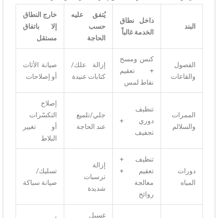
يُتفق عليه
خارج النطاق
داخل نطاق
البند
حسب
إلا باتفاق
الخدمة غالباً
الحاجة
مستقل
كنس ومسح
الفصول
إزالة علك/
صيانة الأثاث
+ تعقيم
والقاعات
كتابات عنيدة
أو إصلاحات
نقاط لمس
إصلاح
تنظيف
الممرات
جلي/تلميع
التكسّرات
دوري +
والسلالم
عند الحاجة
أو تغيير
تجفيف
البلاط
تنظيف +
إزالة
دورات
تعقيم +
تسليك/
ترسبات
المياه
معالجة
صيانة سباكة
شديدة
روائح
غسيل