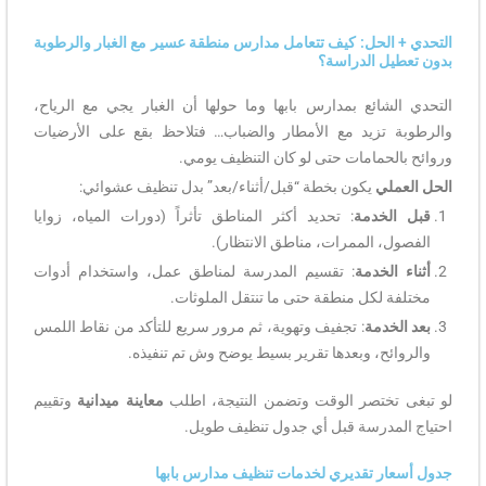
التحدي + الحل: كيف تتعامل مدارس منطقة عسير مع الغبار والرطوبة
بدون تعطيل الدراسة؟
التحدي الشائع بمدارس بابها وما حولها أن الغبار يجي مع الرياح،
والرطوبة تزيد مع الأمطار والضباب… فتلاحظ بقع على الأرضيات
وروائح بالحمامات حتى لو كان التنظيف يومي.
الحل العملي
يكون بخطة “قبل/أثناء/بعد” بدل تنظيف عشوائي:
قبل الخدمة
: تحديد أكثر المناطق تأثراً (دورات المياه، زوايا
الفصول، الممرات، مناطق الانتظار).
أثناء الخدمة
: تقسيم المدرسة لمناطق عمل، واستخدام أدوات
مختلفة لكل منطقة حتى ما تنتقل الملوثات.
بعد الخدمة
: تجفيف وتهوية، ثم مرور سريع للتأكد من نقاط اللمس
والروائح، وبعدها تقرير بسيط يوضح وش تم تنفيذه.
لو تبغى تختصر الوقت وتضمن النتيجة، اطلب
معاينة ميدانية
وتقييم
احتياج المدرسة قبل أي جدول تنظيف طويل.
جدول أسعار تقديري لخدمات تنظيف مدارس بابها