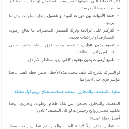
أكثر الأخطاء اللي نشوفها تصير بسبب استعجال أو اختيار خدمة غير
مناسبة لطبيعة المدرسة.
خلط الأدوات بين دورات المياه والفصول
: ينقل الملوثات بدل ما
يزيلها.
التركيز على الرائحة وترك المصدر
: المعطرات ما تعالج رطوبة
المصارف أو تراكمات قديمة.
تعقيم بدون تنظيف
: التعقيم وحده فوق سطح متسخ يعطي
إحساس زائف بالنظافة.
تلميع أرضيات بدون تجفيف كافي
: يزيد مخاطر الانزلاق.
لو الشركة تشرح لك كيف تتجنب هذه الأخطاء ضمن خطة العمل… هذا
مؤشر قوي على احترافها.
تنظيف المقصف والمخازن: منطقة حساسة تحتاج بروتوكول مختلف
المقصف والمخازن يجمعون بين بقايا طعام، رطوبة، وتخزين… وهذا
يخليهم مصدر روائح وحشرات لو كان التنظيف “عادي”.
أفضل خطة عملية:
تنظيف جاف أولاً لإزالة الفتات والغبار، ثم تنظيف رطب بمواد