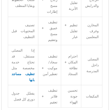
تقليل
والدرايش
مسح
وبقايا المنظف
الأتربة
إطارات
تنظيف
المخازن
تنظيم +
تصنيف
عميق +
وغرف
تقليل
المحتويات قبل
مسح
المعلمين
غبار
التنظيف
وتعقيم
إذا المصلى
احترام
تنظيف
مستقل، قد
المصلى
المكان +
سجاد/
تحتاج خدمة
داخل
نظافة
موكيت +
مخصصة مثل
المدرسة
السجاد
تعطير آمن
تنظيف مساجد
بابها
تحسين
تنظيف
يفضّل جدول
المكيفات
جودة
فلاتر +
دوري كل فصل
الهواء
تعقيم