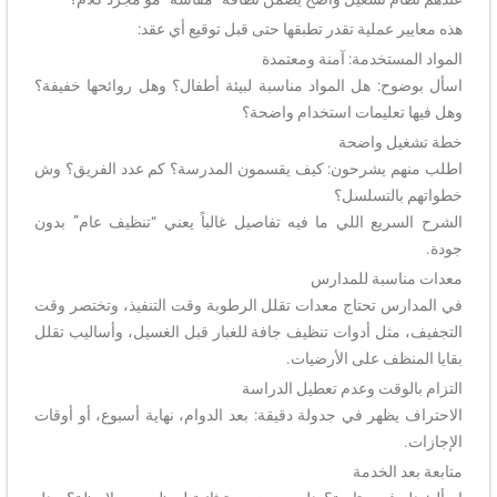
هذه معايير عملية تقدر تطبقها حتى قبل توقيع أي عقد:
المواد المستخدمة: آمنة ومعتمدة
اسأل بوضوح: هل المواد مناسبة لبيئة أطفال؟ وهل روائحها خفيفة؟
وهل فيها تعليمات استخدام واضحة؟
خطة تشغيل واضحة
اطلب منهم يشرحون: كيف يقسمون المدرسة؟ كم عدد الفريق؟ وش
خطواتهم بالتسلسل؟
الشرح السريع اللي ما فيه تفاصيل غالباً يعني “تنظيف عام” بدون
جودة.
معدات مناسبة للمدارس
في المدارس تحتاج معدات تقلل الرطوبة وقت التنفيذ، وتختصر وقت
التجفيف، مثل أدوات تنظيف جافة للغبار قبل الغسيل، وأساليب تقلل
بقايا المنظف على الأرضيات.
التزام بالوقت وعدم تعطيل الدراسة
الاحتراف يظهر في جدولة دقيقة: بعد الدوام، نهاية أسبوع، أو أوقات
الإجازات.
متابعة بعد الخدمة