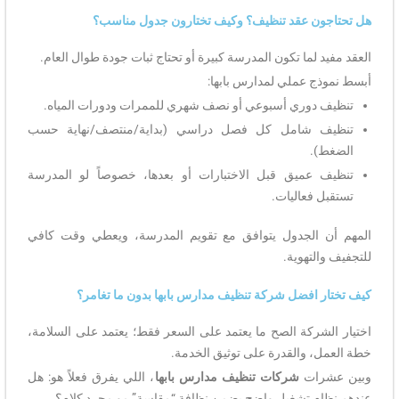
هل تحتاجون عقد تنظيف؟ وكيف تختارون جدول مناسب؟
العقد مفيد لما تكون المدرسة كبيرة أو تحتاج ثبات جودة طوال العام.
أبسط نموذج عملي لمدارس بابها:
تنظيف دوري أسبوعي أو نصف شهري للممرات ودورات المياه.
تنظيف شامل كل فصل دراسي (بداية/منتصف/نهاية حسب
الضغط).
تنظيف عميق قبل الاختبارات أو بعدها، خصوصاً لو المدرسة
تستقبل فعاليات.
المهم أن الجدول يتوافق مع تقويم المدرسة، ويعطي وقت كافي
للتجفيف والتهوية.
كيف تختار افضل شركة تنظيف مدارس بابها بدون ما تغامر؟
اختيار الشركة الصح ما يعتمد على السعر فقط؛ يعتمد على السلامة،
خطة العمل، والقدرة على توثيق الخدمة.
وبين عشرات
شركات تنظيف مدارس بابها
، اللي يفرق فعلاً هو: هل
عندهم نظام تشغيل واضح يضمن نظافة “مقاسة” مو مجرد كلام؟