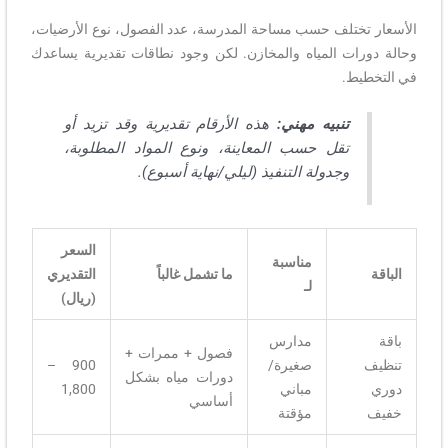
الأسعار تختلف حسب مساحة المدرسة، عدد الفصول، نوع الأرضيات،
وحالة دورات المياه والمخازن. لكن وجود نطاقات تقديرية يساعدك
في التخطيط.
تنبيه مهني:
هذه الأرقام تقديرية وقد تزيد أو
تقل حسب المعاينة، ونوع المواد المطلوبة،
وجدولة التنفيذ (ليلي/نهاية أسبوع).
السعر
مناسبة
الباقة
ما تشمل غالباً
التقديري
لـ
(ريال)
باقة
مدارس
فصول + ممرات +
تنظيف
صغيرة/
900 –
دورات مياه بشكل
دوري
مباني
1,800
أساسي
خفيف
مؤقتة