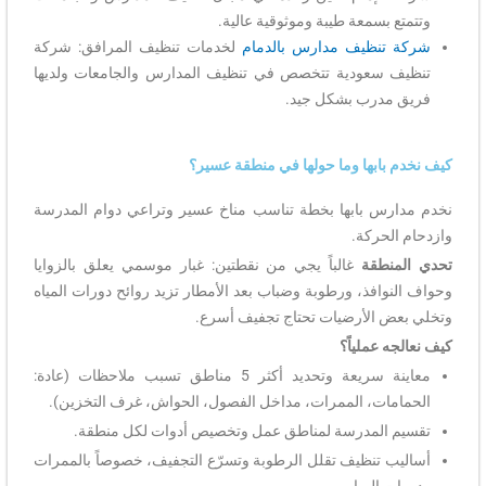
وتتمتع بسمعة طيبة وموثوقية عالية.
شركة تنظيف مدارس بالدمام
لخدمات تنظيف المرافق: شركة
تنظيف سعودية تتخصص في تنظيف المدارس والجامعات ولديها
فريق مدرب بشكل جيد.
كيف نخدم بابها وما حولها في منطقة عسير؟
نخدم مدارس بابها بخطة تناسب مناخ عسير وتراعي دوام المدرسة
وازدحام الحركة.
تحدي المنطقة
غالباً يجي من نقطتين: غبار موسمي يعلق بالزوايا
وحواف النوافذ، ورطوبة وضباب بعد الأمطار تزيد روائح دورات المياه
وتخلي بعض الأرضيات تحتاج تجفيف أسرع.
كيف نعالجه عملياً؟
معاينة سريعة وتحديد أكثر 5 مناطق تسبب ملاحظات (عادة:
الحمامات، الممرات، مداخل الفصول، الحواش، غرف التخزين).
تقسيم المدرسة لمناطق عمل وتخصيص أدوات لكل منطقة.
أساليب تنظيف تقلل الرطوبة وتسرّع التجفيف، خصوصاً بالممرات
ودورات المياه.