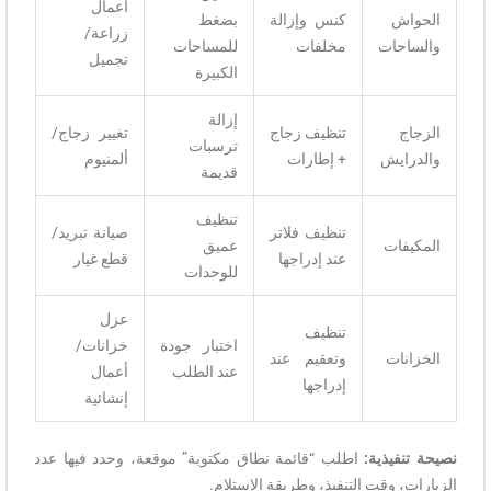
أعمال
الحواش
كنس وإزالة
بضغط
زراعة/
والساحات
مخلفات
للمساحات
تجميل
الكبيرة
إزالة
الزجاج
تنظيف زجاج
تغيير زجاج/
ترسبات
والدرايش
+ إطارات
ألمنيوم
قديمة
تنظيف
تنظيف فلاتر
صيانة تبريد/
المكيفات
عميق
عند إدراجها
قطع غيار
للوحدات
عزل
تنظيف
اختبار جودة
خزانات/
الخزانات
وتعقيم عند
عند الطلب
أعمال
إدراجها
إنشائية
نصيحة تنفيذية:
اطلب “قائمة نطاق مكتوبة” موقعة، وحدد فيها عدد
الزيارات، وقت التنفيذ، وطريقة الاستلام.