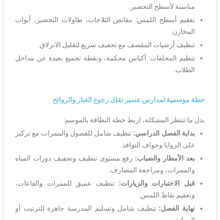
مناسبة لأسطح التحضير.
تعقيم أسطح اللمس: مقابض الثلاجات، طاولات التحضير، أبواب
المخازن.
تنظيف أرضيات المقصف مع تجفيف سريع لتقليل الانزلاق.
تنظيم المخلفات: أكياس محكمة، ونقطة تجميع بعيدة عن مداخل
الطلاب.
خطة موسمية لمدارس عسير تقلل رجوع الغبار والروائح
بدل ما تنتظر المشكلة، اربط خطة النظافة بالموسم:
بداية الفصل الدراسي:
تنظيف شامل للفصول والممرات مع تركيز
على الزوايا وحواف النوافذ.
بعد الأمطار والضباب:
رفع مستوى تنظيف وتجفيف دورات المياه
والممرات، ومراجعة المصارف.
قبل الاختبارات والزيارات:
تنظيف عميق للممرات والقاعات،
وتعقيم نقاط اللمس.
نهاية الفصل:
تنظيف شامل وتسليم المدرسة جاهزة للترتيب أو
الصيانة.