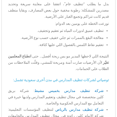
بدل ما يطلب “تنظيف عام”، اتفقنا على معاينة سريعة وتحديد
مصدرين للمشكلة: رطوبة مخفية حول بعض المصارف، وبقايا منظف
قديم كانت تتراكم وتجمع الغبار على الأرضية.
توزعت الخطة على يومين بعد الدوام:
تنظيف عميق لدورات المياه ثم تعقيم وتجفيف.
معالجة البقع بالممرات ثم جلي خفيف حسب نوع الأرضية.
تعقيم نقاط اللمس بالفصول اللي عليها كثافة.
النتيجة اللي لاحظها المدير مو بس ريحة أفضل… حتى
انطباع المعلمين
تغيّر
لأن الأرضيات صارت آمنة ومريحة للمشي، وقلّت الملاحظات من
الطلاب على الحمامات.
توصياتي لشركات تنظيف المدارس في مدن أخرى سعودية تشمل:
شركة تنظيف مدارس بخميس مشيط
: شركة بريق
كلين متخصصة في مجال تنظيف وتعقيم المدارس ولديها خبرة في
التعامل مع المدارس الحكومية والخاصة.
شركة تنظيف مدارس بالرياض
لتنظيف المؤسسات التعليمية:
شركة الإمام كلين رائدة في مجال تنظيف المدارس والجامعات