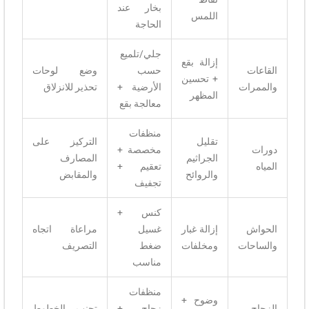
بخار عند
اللمس
الحاجة
جلي/تلميع
إزالة بقع
القاعات
حسب
وضع لوحات
+ تحسين
والممرات
الأرضية +
تحذير للانزلاق
المظهر
معالجة بقع
منظفات
تقليل
التركيز على
دورات
مخصصة +
الجراثيم
المصارف
المياه
تعقيم +
والروائح
والمقابض
تجفيف
كنس +
الحواش
إزالة غبار
غسيل
مراعاة اتجاه
والساحات
ومخلفات
ضغط
التصريف
مناسب
منظفات
وضوح +
الزجاج
زجاج +
تجنب الخطوط