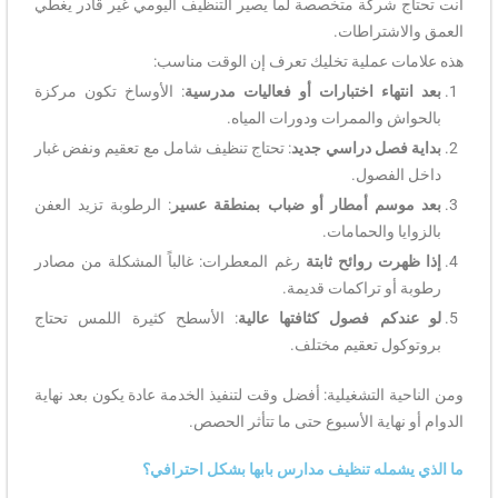
أنت تحتاج شركة متخصصة لما يصير التنظيف اليومي غير قادر يغطي
العمق والاشتراطات.
هذه علامات عملية تخليك تعرف إن الوقت مناسب:
بعد انتهاء اختبارات أو فعاليات مدرسية
: الأوساخ تكون مركزة
بالحواش والممرات ودورات المياه.
بداية فصل دراسي جديد
: تحتاج تنظيف شامل مع تعقيم ونفض غبار
داخل الفصول.
بعد موسم أمطار أو ضباب بمنطقة عسير
: الرطوبة تزيد العفن
بالزوايا والحمامات.
إذا ظهرت روائح ثابتة
رغم المعطرات: غالباً المشكلة من مصادر
رطوبة أو تراكمات قديمة.
لو عندكم فصول كثافتها عالية
: الأسطح كثيرة اللمس تحتاج
بروتوكول تعقيم مختلف.
ومن الناحية التشغيلية: أفضل وقت لتنفيذ الخدمة عادة يكون بعد نهاية
الدوام أو نهاية الأسبوع حتى ما تتأثر الحصص.
ما الذي يشمله تنظيف مدارس بابها بشكل احترافي؟