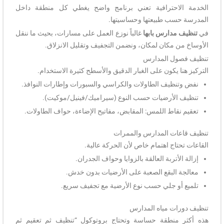
الخدمة الاحترافية تعني برنامج واضح يغطي كل منطقة داخل
المدرسة حسب طبيعتها وحساسيتها.
في
تنظيف مدارس بابها
غالباً نوزع العمل على مسارات، بحيث ما ننقل
الأوساخ من مكان لمكان، ونضمن التجفيف وتقليل الانزلاق.
تنظيف فصول المدارس
التركيز هنا يكون على الغبار الدقيق والأسطح كثيرة الاستخدام.
نفض وتنظيف الطاولات والكراسي والسبورات وإطارات النوافذ.
تنظيف الأرضيات حسب النوع (سيراميك/فينيل/موكيت).
تعقيم نقاط اللمس: المقابض، مفاتيح الإضاءة، حواف الطاولات.
تنظيف قاعات المدارس والممرات
القاعات تحتاج اهتمام خاص لأن الحركة عالية.
إزالة الأتربة العالقة بالزوايا وحواف الجدران.
معالجة البقع الصعبة على الأرضيات بدون خدش.
تلميع أو جلي حسب نوع الأرضية مع تجفيف سريع.
تنظيف دورات مياه المدارس
هذه أكثر منطقة حساسة وتحتاج بروتوكول “تنظيف ثم تعقيم ثم