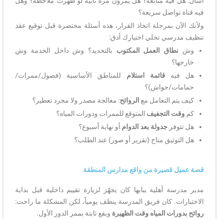
اسأل: هل فيه متابعة؟ هل يمرون مرة ثانية لو ظهرت ملاحظة؟ وهل
فيه قناة تواصل سريعة؟
ولأنك الآن بمرحلة اتخاذ القرار، هذه أسئلة مختصرة قبل توقيع عقد
تنظيف مدرسي تخلي اختيارك أدق:
وش
نطاق العمل المكتوب
بالتحديد؟ وش داخل الخدمة وش
خارجها؟
هل فيه
قائمة استلام
للمناطق الأساسية (فصول/ممرات/
حمامات/حواش)؟
كيف يتم التعامل مع
الروائح
: معالجة مصدر ولا مجرد تعطير؟
كم
وقت التجفيف
المتوقع للممرات ودورات المياه؟
هل تتوفر
جدولة بعد الدوام
أو نهاية أسبوع؟
هل التوثيق متاح (تقرير أو صور) عند الطلب؟
قصة عميل قصيرة من واقع مدارس المنطقة
مدير مدرسة أهلية ببابها كان يجهّز لزيارة تقييم داخلية قبل بداية
الاختبارات. كان فريق المدرسة ينظف يومياً، لكن المشكلة ما راحت:
روائح بدورات المياه وقت الظهيرة
وبقع ثابتة بممر الدور الأول.