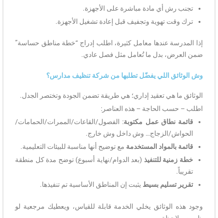
تجنب رش أي مادة مباشرة على الأجهزة.
ترك وقت تهوية وتجفيف قبل إعادة تشغيل الأجهزة.
إذا المدرسة عندها معامل كثيرة، اطلب إدراج “خطة مناطق حساسة”
ضمن العرض، بدل ما تُعامل مثل فصل عادي.
وش الوثائق اللي يفضّل تطلبها من شركة تنظيف مدارس؟
الوثائق ما هي تعقيد إداري؛ هي طريقة تضمن الجودة وتختصر الجدل.
اطلب – حسب الحاجة – هذه العناصر:
قائمة نطاق عمل مكتوبة
: الفصول/القاعات/الممرات/الحمامات/
الحواش/الزجاج… وش داخل وش خارج.
قائمة بالمواد المستخدمة
مع توضيح أنها مناسبة للبيئات التعليمية.
خطة زمنية للتنفيذ
(بعد الدوام/نهاية أسبوع) توضح مدة كل منطقة
تقريباً.
تقرير تسليم بسيط
يثبت إن المناطق الأساسية تم تنفيذها.
وجود هذه الوثائق يخلي الخدمة قابلة للقياس، ويعطيك مرجعية لو
ظهرت ملاحظة.