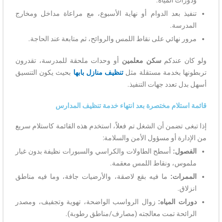
تنفيذ بعد الدوام أو نهاية الأسبوع، مع مراعاة مداخل ومخارج
المدرسة.
مرور نهائي على نقاط اللمس والروائح، ثم متابعة عند الحاجة.
ولو كان عندكم
سكن معلمين
أو وحدات ملحقة للمدرسة، تقدرون
تربطونها بخدمة مستقلة مثل
تنظيف منازل بابها
بحيث يكون التنسيق
أسهل بدل تعدد جهات التنفيذ.
قائمة استلام مختصرة بعد انتهاء خدمة تنظيف المدارس
إذا تبغى تضمن أن الشغل تم فعلاً، استخدم هذه القائمة كاستلام سريع
من الإدارة أو مسؤول الأمن والسلامة:
الفصول:
أسطح الطاولات والكراسي والسبورات نظيفة بدون غبار
ملموس، ونقاط اللمس معقمة.
الممرات:
ما فيه بقع لاصقة، والأرضيات جافة، وما فيه مناطق
انزلاق.
دورات المياه:
زوال الرواسب الواضحة، تهوية وتجفيف، ومصدر
الرائحة تمت معالجته (مصارف/مناطق رطوبة).