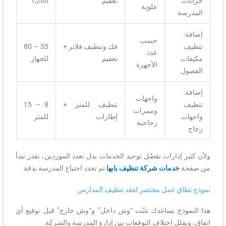
خزانات
تعقيم
1,200
علوية
المدرسة
إضافة:
حسب
تنظيف
فك وتنظيف فلاتر +
35 – 80
عدد
مكيفات
تعقيم
للجهاز
الأجهزة
الفصول
إضافة:
واجهات
تنظيف
تنظيف للمتر +
8 – 15
وممرات
واجهات
إطارات
للمتر
زجاجية
زجاج
ولأن كثير إدارات تفضّل توحيد الخدمات بدل تعدد الموردين، تقدر تبدأ
من صفحة
خدمات شركة تنظيف بابها
ثم تحدد احتياج المدرسة بدقة.
نموذج نطاق عمل مختصر لعقد تنظيف المدارس
هذا النموذج يساعدك تثبّت “وش داخل” و“وش خارج” قبل توقيع أي
اتفاق، ويقلل اختلاف التوقعات بين إدارة المدرسة والشركة.