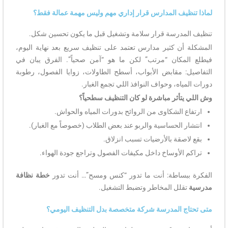
لماذا تنظيف المدارس قرار إداري مهم وليس مهمة عمالة فقط؟
تنظيف المدرسة قرار سلامة وتشغيل قبل ما يكون تحسين شكل.
المشكلة أن كثير مدارس تعتمد على تنظيف سريع بعد نهاية اليوم،
فيطلع المكان “مرتب” لكن ما هو “آمن صحياً”. الفرق يبان في
التفاصيل: مقابض الأبواب، أسطح الطاولات، زوايا الفصول، رطوبة
دورات المياه، وحواف النوافذ اللي تجمع الغبار.
وش اللي يتأثر مباشرة لو كان التنظيف سطحياً؟
ارتفاع الشكاوى من الروائح بدورات المياه والحواش.
انتشار الحساسية والربو عند بعض الطلاب (خصوصاً مع الغبار).
بقع لاصقة بالأرضيات تسبب انزلاق.
تراكم الأوساخ داخل مكيفات الفصول وتراجع جودة الهواء.
الفكرة ببساطة: أنت ما تدور “كنس ومسح”… أنت تدور
خطة نظافة
مدرسية
تقلل المخاطر وتضبط التشغيل.
متى تحتاج المدرسة شركة متخصصة بدل التنظيف اليومي؟