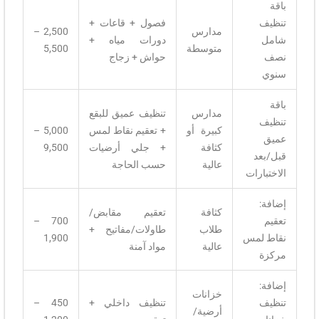
باقة
تنظيف
فصول + قاعات +
مدارس
2,500 –
شامل
دورات مياه +
متوسطة
5,500
نصف
حواش + زجاج
سنوي
باقة
مدارس
تنظيف عميق للبقع
تنظيف
كبيرة أو
+ تعقيم نقاط لمس
5,000 –
عميق
كثافة
+ جلي أرضيات
9,500
قبل/بعد
عالية
حسب الحاجة
الاختبارات
إضافة:
كثافة
تعقيم مقابض/
تعقيم
700 –
طلاب
طاولات/مفاتيح +
نقاط لمس
1,900
عالية
مواد آمنة
مركزة
إضافة:
خزانات
تنظيف
تنظيف داخلي +
450 –
أرضية/