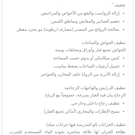
تجفيف”.
إزالة الرواسب والبقع من الأحواض والمراحيض.
تعقيم الصنابير والمقابض ومناطق اللمس.
معالجة الروائح من المصدر (مصارف/رطوبة) مو مجرد معطر.
تنظيف الحواش والساحات
الحواش تجمع غبار وأوراق ومخلفات يومية.
كنس ميكانيكي أو يدوي حسب المساحة.
غسيل أرضيات الساحات بضغط مناسب.
إزالة الأتربة من الزوايا خلف المخازن والحواجز.
تنظيف الدرايش والواجهات الزجاجية
الزجاج يبان فيه الغبار بسرعة، خصوصاً مع الرياح.
تنظيف زجاج داخلي وخارجي.
مسح الإطارات والمجاري (أماكن تجمع الغبار).
تنظيف الخزانات (لو المدرسة فيها خزانات مياه)
نظافة الخزان لها علاقة مباشرة بجودة الماء المستخدم للشرب