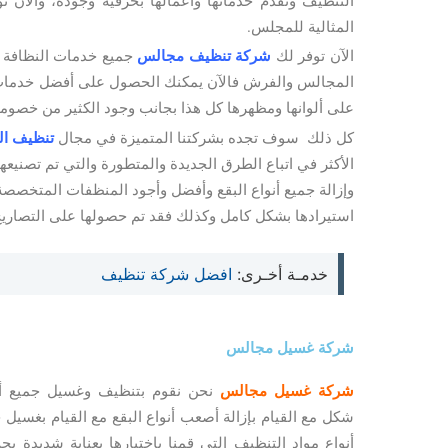
التنظيف وتقدم خدماتها وأعمالها بحرفية وجودة، والآن
المثالية للمجلس.
الآن توفر لك
شركة تنظيف مجالس
جميع خدمات النظافة ا
المجالس والفرش فالآن يمكنك الحصول على أفضل خدما
على ألوانها ومظهرها كل هذا بجانب وجود الكثير من خصو
كل ذلك سوف تجده بشركتنا المتميزة في مجال
تنظيف ال
الأكثر في اتباع الطرق الجديدة والمتطورة والتي تم تصن
وإزالة جميع أنواع البقع وأفضل وأجود المنظفات المتخص
استيرادها بشكل كامل وكذلك فقد تم حصولها على التصاريح 
خدمـة أخـرى:
افضل شركة تنظيف
شركة غسيل مجالس
شركة غسيل مجالس
نحن نقوم بتنظيف وغسيل جميع أن
شكل مع القيام بإزالة أصعب أنواع البقع مع القيام بغسيل
أنواع مواد التنظيف التي قمنا باختيارها بعناية شديدة ب