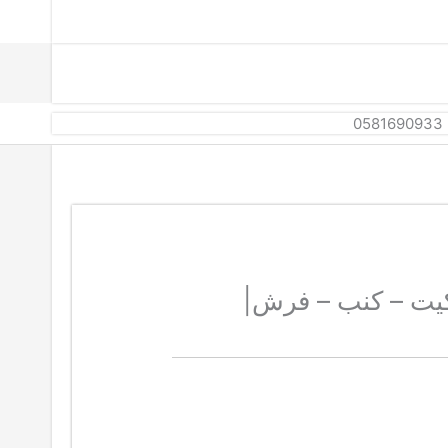
يت – كنب – فرش|