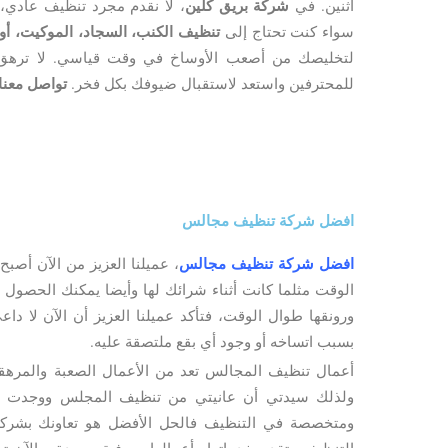
اثنين. في
شركة بريق كلين
، لا نقدم مجرد تنظيف عادي، ب
سواء كنت تحتاج إلى
تنظيف الكنب، السجاد، الموكيت، أو 
لتخليصك من أصعب الأوساخ في وقت قياسي. لا ترهق 
للمحترفين واستعد لاستقبال ضيوفك بكل فخر.
تواصل معنا 
افضل شركة تنظيف مجالس
افضل شركة تنظيف مجالس
، عميلنا العزيز من الآن أ
الوقت مثلما كانت أثناء شرائك لها وأيضا يمكنك الحصول
ورونقها طوال الوقت، فتأكد عميلنا العزيز أن الآن لا د
بسبب اتساخه أو وجود أي بقع ملتصقة عليه.
أعمال تنظيف المجالس تعد من الأعمال الصعبة والمرهقة
ولذلك سيدتي أن عانيتي من تنظيف المجلس ووجدت مش
ومتخصصة في التنظيف فالحل الأفضل هو تعاونك بشركة