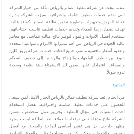
عندما تبحث عن شركة تنظيف عمائر بالرياض، تأكد من اختيار الشركة
التي تقدم خدمات تنظيف شاملة واحترافية. تميزت الشركة بإدارة
فعالة للفريق وتجهيزات متطورة تضمن نظافة العمائر بكفاءة عالية.
تهدف لضمان رضا العملاء وتقديم خدمات تنظيف تناسب احتياجاتهم.
تستخدم أفضل الأدوات والمواد لتوفير نتائج مثالية تتماشى مع معايير
عالية الجودة في الرياض. من أهم مميزاتها الالتزام بالمواعيد المحددة
وتقديم أسعار تنافسية تناسب جميع الفئات. خدمات شركة بريق كلين
تتنوع بين تنظيف الواجهات والزجاج والرخام، إلى تنظيف السلالم
والمصاعد. اعتمادك عليها يضمن لك الاستمتاع ببيئة نظيفة وصحية
تدوم طويلاً.
الخاتمة
في الختام، تُعد شركة تنظيف عمائر بالرياض الخيار الأمثل لمن يسعى
للحصول على خدمات تنظيف شاملة واحترافية. بفضل استخدام
أحدث التقنيات في مجال التنظيف وفريق عمل متخصص، تضمن
الشركة نتائج مذهلة تلبي توقعات العملاء. تعد النظافة ليست مجرد
مظهر خارجي، بل هي عنصر أساسي للراحة والصحة. مع أفضل
العروض والخدمات، يمكن لكل من أصحاب المنازل والعمائر التجارية