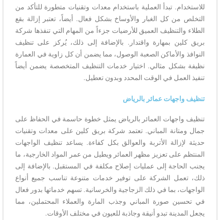
للاستخدام. تبدأ العملية باستخدام معدات وتقنيات متطورة للتأكد من
التخلص من كل الغبار والأوساخ بشكل فعال. أيضاً، تعتبر إزالة بقع
الطلاء والتنظيف العميق للأرضيات جزءاً من المهام التي تنفذها شركة
بريق كلين بمهارة واقتدار. بالإضافة إلى ذلك، يُركز على تنظيف
النوافذ والأماكن الصعبة الوصول، مما يضمن أن كل زاوية في العمارة
نظيفة بشكل مثالي. اختيار خدمات التنظيف المتخصصة يضمن أيضاً
تنفيذ العمل في الوقت المحدد وبدون تعطيل.
تنظيف واجهات عمائر بالرياض
تنظيف واجهات العمائر بالرياض يمثل خطوة حاسمة في الحفاظ على
جمال ومتانة المباني. تعتمد شركة بريق كلين على معدات وتقنيات
حديثة لإزالة الأتربة والعوالق بكل كفاءة. يساعد تنظيف الواجهات
المنتظم على تعزيز مظهر العمائر ويطيل من عمر المواد الخارجية، ما
يجنب الحاجة إلى عمليات إصلاح مكلفة في المستقبل. بالإضافة إلى
ذلك، تعمل الشركة على توفير خدمات متنوعة تناسب جميع أنواع
الواجهات، بما في ذلك الزجاجية والخرسانية. تسهم خدماتها بدور فعال
في تحسين صورة المباني وجذب المارة والعملاء المحتملين، مما
يجعل المدينة تبدو أنيقة وجاذبة للعيون في مختلف الأوقات.