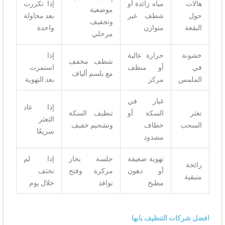
هالات
مياه زائدة أو
إذا تكررت
موضعية
حول
شطف غير
بعد محاولة
وتجفيف
البقعة
متوازن
واحدة
مرحلي
خشونة
حرارة عالية
إذا
شطف مخفف
في
أو منظف
استمرت
مع بلسم ألياف
الملمس
مركز
بعد التهوية
غبار في
إذا عاد
تعثر
السكة أو
تنظيف السكة
التعثر
السحب
خطاف
وتشحيم خفيف
سريعًا
مشدود
تهوية ضعيفة
جلسة بخار
إذا لم
رائحة
أو دهون
مركزة وفتح
تختف
متبقية
مطبخ
نوافذ
خلال يوم
افضل شركات التنظيف بابها