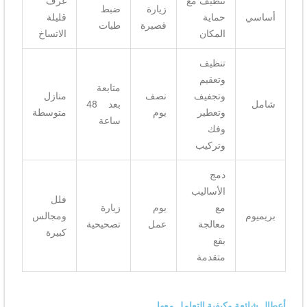
تنظيف مع
غرف
زيارة
ضبط
أساسي
حماية
قليلة
قصيرة
طيات
المكان
الاتساخ
تنظيف
وتعقيم
متابعة
وتجفيف
نصف
منازل
شامل
بعد 48
وتعطير
يوم
متوسطة
ساعة
وفك
وتركيب
دمج
الأساليب
فلل
مع
يوم
زيارة
بريميوم
ومجالس
معالجة
عمل
تصحيحية
كبيرة
بقع
متقدمة
أعطال شائعة وكيفية التعامل معها