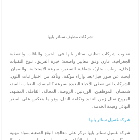
شركات تنظيف ستائر بابها
تتفاوت شركات تنظيف ستائر بابها في الخبرة والباقات والتغطية
الجغرافية. قارن وفق معايير واضحة: خبرة الفريق، تنوع التقنيات
(جاف، رطب، بخار)، شفافية التسعير، سرعة الاستجابة، والضمان.
ابحث عن صور قبل/بعد وآراء موثّقة، وتأكد من اختبار ثبات اللون.
الشركات التي تغطي الأحياء البعيدة بسرعة كالمنسك، الضباب، السد،
شمسان، الموظفين، الوردتين، الروضة، المحالة، القافلة، المشهد،
المروج تقلل زمن التنفيذ وتكلفة النقل، وهو ما ينعكس على السعر
النهائي وقيمة الخدمة.
شركة غسيل ستائر بابها
شركة غسيل ستائر بابها تركز على معالجة البقع الصعبة بمواد مهنية
ومعدّات قوية دون إضرار بالألياف. تنفذ دورات غسيل محسوبة زمنًا