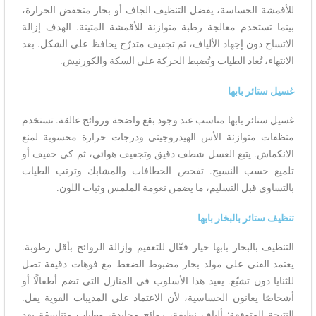
للأقمشة الحساسة، يفضل التنظيف الجاف أو بخار منخفض الحرارة،
بينما تستخدم معالجة رطبة متوازنة للأقمشة المتينة. الهدف إزالة
الاتساخ دون إجهاد الألياف، ثم تجفيف متدرّج يحافظ على الشكل. بعد
الانتهاء، تُعاد الطيات وتُضبط الحركة على السكة والكورنيش.
غسيل ستائر بابها
غسيل ستائر بابها مناسب عند وجود بقع واضحة وروائح عالقة. تستخدم
منظفات متوازنة الأس الهيدروجيني ودرجات حرارة محسوبة لمنع
الانكماش. يتبع الغسل شطف دقيق وتجفيف هوائي، ثم كي خفيف أو
تلميع حسب النسيج. تفحص الخطافات والمشابك وترتب الطيات
بالتساوي قبل التسليم، ما يضمن نعومة الملمس وثبات اللون.
تنظيف ستائر بالبخار بابها
التنظيف بالبخار بابها خيار فعّال للتعقيم وإزالة الروائح بأقل رطوبة.
يعتمد الفني على مولد بخار مضبوط الضغط مع فوهات دقيقة تصل
للثنايا دون تشبّع. يفيد هذا الأسلوب في المنازل التي تضم أطفالًا أو
أشخاصًا يعانون الحساسية، لأن الاعتماد على المذيبات القوية يقل.
النتيجة المتوقعة: ألياف نظيفة، روائح محايدة، وطيات متناسقة بعد