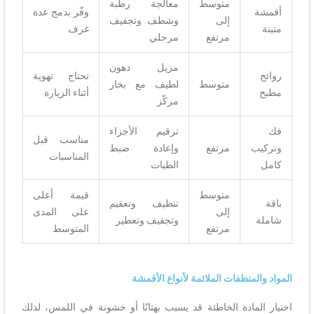
متوسط
معالجة رطبة
أقمشة
وفّر بدمج عدة
إلى
وشطف وتجفيف
متينة
غرف
مرتفع
مرحلي
مزيل دهون
روائح
تحتاج تهوية
متوسط
لطيف مع بخار
مطبخ
أثناء الزيارة
مركّز
فك
ترقيم الأجزاء
مناسب قبل
وتركيب
مرتفع
وإعادة ضبط
المناسبات
كامل
الطيات
متوسط
قيمة أعلى
باقة
تنظيف وتعقيم
إلى
على المدى
شاملة
وتجفيف وتعطير
مرتفع
المتوسط
المواد والمنظفات الملائمة لأنواع الأقمشة
اختيار المادة الخاطئة قد يسبب بهتانًا أو خشونة في اللمس، لذلك