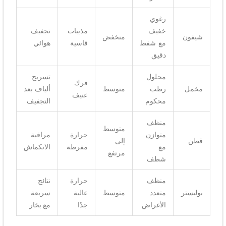
رغوي
خفيف
مذيبات
تجفيف
شيفون
منخفض
مع شفط
قاسية
هوائي
دقيق
محلول
تسريح
فرك
مخمل
رطب
متوسط
ألياف بعد
عنيف
محكوم
التجفيف
منظف
متوسط
متوازن
حرارة
مراقبة
قطن
إلى
مع
مفرطة
الانكماش
مرتفع
شطف
منظف
حرارة
نتائج
بوليستر
متعدد
متوسط
عالية
سريعة
الأغراض
جدًا
مع بخار