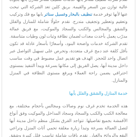
عالية توازن بين السعر والقيمة. بريق كلين تعد الشركة التي تبحث
عنها لأنها توفر خدمة
تنظيف بالبخار وغسيل ستائر
بابها مع فك وتركيب
وتعقيم وتعطير وتجفيف متدرج. نقدم حلولًا شاملة للمنازل والفلل
والشقق والمجالس والكنب والسجاد والموكيت، مع فريق عمالة
مدرّب يعمل بأحدث معدات لضمان نظافة وثبات لون وطيات متناسقة.
تقدم الشركة خدمات واضحة البنود، وأسعارًا بأسعار عادلة قد تكون
بأقل كلفة عند دمج غرف متعددة، وتحرص على تسهيل التواصل عبر
اتصال واحد للحجز. الهدف هو تقديم عمل مضبوط في وقت مناسب
داخل مدينة أبها، يصل الفريق إلى مكانها بسرعة ويبدأ التنفيذ بمستوى
احترافي يضمن راحة العملاء ويرفع مستوى النظافة في المنزل
والمنازل.
خدمة المنازل والشقق والفلل بأبها
هذه الخدمة تخدم غرف نوم وصالات ومجالس بأحجام مختلفة، مع
معالجة الكنب والكنب والسجاد وسجاد المداخل والموكيت وفق أنواع
الأقمشة بجميع تفاصيلها. تتواجد الفرق بشكل منظم داخل مدينة أبها
لتصل العمالة بسرعة وتبدأ زيارة مغلقة تحمي أثاث المنزل وتراعي
البقع والروائح والغبار. نقدم باقات شاملة تناسب فلل كبيرة وشقق