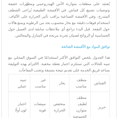
يُعتمَد على منظفات متوازنة الأس الهيدروجيني ومطهّرات خفيفة
وتوصيات تصنيع كل قماش. في الأقمشة الطبيعية يُراعى الشطف
المتدرج، وفي الأقمشة الصناعية يراقب تأثير الحرارة على الألياف.
استخدام فوهات دقيقة مع بخار محسوب يحد من الرطوبة ويمنع هالات
حول البقعة. قبل البدء تراجع أي ملاحظات سابقة لدى العميل حول
الحساسية أو الروائح لضمان تجربة مريحة في المنازل والمجالس.
توافق المواد مع الأقمشة الشائعة
هذا الجدول يلخص التوافق الأكثر استخدامًا في السوق المحلي مع
تنبيه للحالات التي تستلزم اختبار نقطة مخفية. الالتزام بهذه التوليفة
يساعد فريق الخدمة على تقديم نتيجة متسقة وتجنب المفاجآت.
منظف
غير
تنبيه
القماش
بخار
مناسب
مناسب
عملي
منظف
لطيف
منخفض
مبيضات
اختبار
حرير
متوازن
الحرارة
قوية
لون أولًا
الحموضة