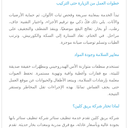
خطوات العمل من الزيارة حتى التركيب
تبدأ الخدمة بمعاينة سريعة وفحص ثبات الألوان، ثم حماية الأرضيات
والأثاث. يلي ذلك فكٌ ذكي مع ترقيم الأجزاء، واختيار التقنية: جاف،
رطب، أو بخار. تعالج البقع موضعيًا، وينفذ الشطف والتجفيف على
مراحل. في الختام، تعاد الستارة إلى السكة والكورنيش، وترتب
الطيات وتسلم توصيات صيانة موجزة.
معايير السلامة وجودة المواد
تستخدم منظفات متوازنة الأس الهيدروجيني ومطهّرات خفيفة صديقة
للبيئة، مع قفازات وأغطية واقية وتهوية مستمرة. تحفظ العبوات
معلمة بإرشادات السلامة، ويبتعد الأطفال والحيوانات عن موقع العمل
حتى يجف القماش تمامًا. بهذه الإجراءات تقل المخاطر وتستقر
النتيجة.
لماذا تختار شركة بريق كلين؟
شركة بريق كلين تقدم خدمة تنظيف ستائر شركة تنظيف ستائر بابها
بجودة عالية وبأسعار عادلة، مع فرق مدربة ومعدات بخار حديثة. تقدم