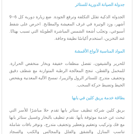
جدولة الصيانة الدورية للستائر
الجدولة الذكية تقلل التكلفة وترفع الجودة. ضع زيارة دورية كل 6–9
أشهر، وزِد الوتيرة في غرف المعيشة والمطابخ. احرص على شفط
أسبوعي، وتجنّب أشعة الشمس المباشرة الطويلة التي تسبب بهتانًا.
عند التخزين، استخدم أكياسًا نظيفة وجافة.
المواد المناسبة لأنواع الأقمشة
للحرير والشيفون، تفضل منظفات خفيفة وبخار منخفض الحرارة.
للمخمل والقطن، تنجح المعالجة الرطبة المتوازنة مع شطف دقيق
وتجفيف متدرج. للستائر الرول والزيبرا، تمسح الآلية المعدنية ويفحص
الخيط وتضبط حركة السحب.
بطاقة خدمة بريق كلين في بابها
بريق كلين شركة تنظيف ستائر بابها تقدم حلا مباشرًا للأسر التي
تبحث عن خدمة موثوقة بأبها. نقدم تنظيف بالبخار وغسيل ستائر بابها
مع فك وتركيب وتعقيم وتعطير وتجفيف متدرج، ونوفر باقات شاملة
تناسب المنازل والشقق والفلل والمجالس والكنب والسجاد