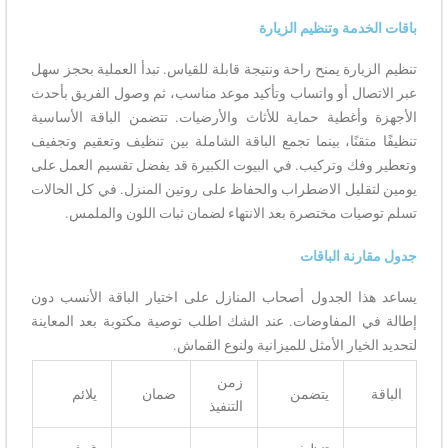
باقات الخدمة وتنظيم الزيارة
تنظيم الزيارة يمنح راحة ونتيجة قابلة للقياس. تبدأ العملية بحجز سهل
عبر الاتصال أو واتساب وتأكيد موعد مناسب، ثم وصول الفريق بأحدث
الأجهزة وأغطية حماية للأثاث والأرضيات. تتضمن الباقة الأساسية
تنظيفًا متقنًا، بينما تجمع الباقة الشاملة بين تنظيف وتعقيم وتجفيف
وتعطير وفك وتركيب. في البيوت الكبيرة قد يفضل تقسيم العمل على
يومين لتقليل الاضطراب والحفاظ على روتين المنزل. في كل الحالات
تسلم توصيات مختصرة بعد الانتهاء لضمان ثبات اللون والملمس.
جدول مقارنة الباقات
يساعد هذا الجدول أصحاب المنازل على اختيار الباقة الأنسب دون
إطالة في المفاوضات. عند الشك اطلب توصية مكتوبة بعد المعاينة
لتحديد الخيار الأمثل للميزانية ولنوع القماش.
زمن
الباقة
يتضمن
ضمان
يلائم
التنفيذ