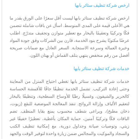
ارخص شركة تنظيف ستائر بابها
ارخص شركة تنظيف ستائر بابها ليست أقل سعرًا على الورق بقدر ما
هي الأعلى قيمة على المدى المتوسط. اسأل عن باقات شاملة تتضمن
فكًا وتركيبًا وتعقيمًا بالبخار مع تعطير متوازن وتجفيف متدرّج. اطلب
عرضًا مكتوبًا يشرح بنود الخدمة، قارن بين الشركات وفق جودة المواد
وخبرة العمالة وسرعة الاستجابة. السعر العادل مع ضمانات صريحة
أفضل من رقم منخفض ينتهي بتلف القماش أو بهتان اللون.
خدمات شركة تنظيف ستائر بابها
خدمات شركة تنظيف ستائر بابها تغطي احتياج المنزل من المعاينة
وحتى إعادة التركيب. تشمل الخدمة تنظيفًا جافًا للأقمشة الحساسة
كالحرير والشيفون، وغسيلًا رطبًا للأوساخ السطحية، وتنظيفًا بالبخار
لتعقيم الألياف وإزالة الروائح. تنفذ المعالجة الموضعية للبقع (زيوت،
دخان مطبخ)، ويراعى شطف محسوب يمنع بقايا المنظف. تضم
الباقات فكًا وتركيبًا آمنين، حماية المكان بأغطية، تعطيرًا خفيفًا غير
زيتي، وتوصيات صيانة وجداول دورية، مع إمكانية تنظيف الكنب
والسجاد والموكيت والمجالس ضمن زيارة واحدة لتوفير الوقت والجهد