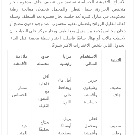
الاتساخ. الأقمشة الحساسة تستفيد من تنظيف جاف مدعوم ببخار
منخفض الحرارة، بينما القطن والمخمل يتحملان معالجة رطبة
محكومة. في منازل كثيرة تُعد جلسة بخار قصيرة بعد الشطف وسيلة
فعالة لتقليل الروائح ولضمان تعقيم محسوب. عند وجود دهون مطبخ أو
دخان مجالس يُجمع بين مزيل بقع لطيف وبخار مركز على الطيات. إن
لاحظت هالات أو بهتانًا سابقًا فاطلب اختبار نقطة مخفية قبل البدء.
الجدول التالي يلخص الاختيارات الأكثر شيوعًا.
الاستخدام
مزايا
حدود
ملاءمة
التقنية
المثالي
رئيسية
محتملة
الأقمشة
أقل
حرير
أقل ماء
فاعلية
تنظيف
وشيفون
ويحافظ
ممتاز
مع
جاف
وأقمشة
على
للحساس
الدهون
حساسة
اللون
الثقيلة
قطن
يزيل
يحتاج
تنظيف
ومخمل
أوساخًا
جيد
تجفيفًا
رطب
وأقمشة
سطحية
للمتين