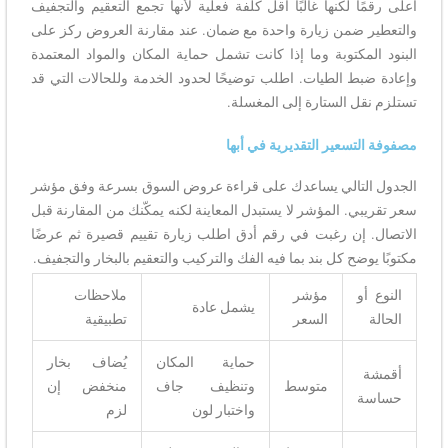
أعلى رقمًا لكنها غالبًا أقل كلفة فعلية لأنها تجمع التعقيم والتجفيف
والتعطير ضمن زيارة واحدة مع ضمان. عند مقارنة العروض ركز على
البنود المكتوبة وما إذا كانت تشمل حماية المكان والمواد المعتمدة
وإعادة ضبط الطيات. اطلب توضيحًا لحدود الخدمة وللحالات التي قد
تستلزم نقل الستارة إلى المغسلة.
مصفوفة التسعير التقديرية في أبها
الجدول التالي يساعدك على قراءة عروض السوق بسرعة وفق مؤشر
سعر تقريبي. المؤشر لا يستبدل المعاينة لكنه يمكّنك من المقارنة قبل
الاتصال. إن رغبت في رقم أدق اطلب زيارة تقييم قصيرة ثم عرضًا
مكتوبًا يوضح كل بند بما فيه الفك والتركيب والتعقيم بالبخار والتجفيف.
النوع أو
مؤشر
ملاحظات
يشمل عادة
الحالة
السعر
تطبيقية
حماية المكان
يُضاف بخار
أقمشة
متوسط
وتنظيف جاف
منخفض إن
حساسة
واختبار لون
لزم