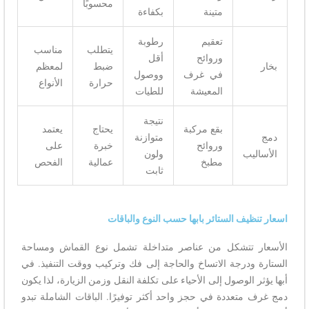
محسوبًا
متينة
بكفاءة
تعقيم
رطوبة
يتطلب
مناسب
وروائح
أقل
بخار
ضبط
لمعظم
في غرف
ووصول
حرارة
الأنواع
المعيشة
للطيات
نتيجة
بقع مركبة
يحتاج
يعتمد
دمج
متوازنة
وروائح
خبرة
على
الأساليب
ولون
مطبخ
عمالية
الفحص
ثابت
اسعار تنظيف الستائر بابها حسب النوع والباقات
الأسعار تتشكل من عناصر متداخلة تشمل نوع القماش ومساحة
الستارة ودرجة الاتساخ والحاجة إلى فك وتركيب ووقت التنفيذ. في
أبها يؤثر الوصول إلى الأحياء على تكلفة النقل وزمن الزيارة، لذا يكون
دمج غرف متعددة في حجز واحد أكثر توفيرًا. الباقات الشاملة تبدو