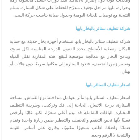
وحرارة، تليها مراحل تجفيف متدرّج للحفاظ على شكل الستارة. تسلم
النتيجة مع توصيات للعناية اليومية وجدول صيانة يناسب حركة البيت.
شركة تنظيف ستائر بالبخار بابها
شركة تنظيف ستائر بالبخار بابها تستخدم أجهزة بخار حديثة مع حماية
المكان وتغطية الأسطح. يحدد الفنيون الدرجة المناسبة لكل نسيج،
ويدمج البخار مع معالجة موضعية للبقع. هذه المقاربة تقلل المياه
وتقصر زمن التجفيف، فتعود الستارة إلى مكانها سريعًا دون هالات أو
بهتان.
اسعار تنظيف الستائر بابها
اسعار تنظيف الستائر بابها تتأثر بعوامل متداخلة: نوع القماش، مساحة
الستارة، درجة الاتساخ، الحاجة إلى فك وتركيب، وطريقة التنظيف
المختارة. الباقات الشاملة قد تبدو أعلى سعرًا، لكنها غالبًا وأرخص
فعليًا لأنّها تجمع التعقيم والتجفيف والتعطير ضمن زيارة واحدة وتقدم
ضمانًا واضحًا. اطلب تسعيرًا مكتوبًا، وقارن على أساس القيمة
والنتيجة لا الرقم وحده.