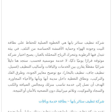
شركة تنظيف ستائر بابها هي الخطوة العملية للحفاظ على نظافة
البيت وجودة الهواء وحماية الأقمشة الحساسة من التلف. في بيئة
تتبدل فيها الرطوبة وتتحرك الرياح المحمّلة بالغبار، يصبح اختيار شركة
موثوقة قرارًا يوميًا ذكيًا، لا خدمة موسمية فحسب. ستجد هنا دليلاً
شرائيًا مفصّلًا يقارن بين الخدمات والباقات وأساليب التنظيف (غسيل،
تنظيف جاف، تنظيف بالبخار)، مع توضيح معايير الجودة، وطرق الفك
والتركيب، ونطاق التغطية داخل مدينة أبها وبأبها والأحياء المجاورة.
الهدف أن تصل إلى خدمة تناسب منزلك ومجالس الضيافة والكنب
والسجاد والموكيت، وتلائم ميزانيتك دون التضحية بالأمان أو النتيجة.
شركة تنظيف ستائر بابها – بطاقة خدمة وباقات
تقدم
شركة تنظيف ستائر بابها خدمات تنظيف ستائر منازل بأبها بجودة