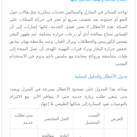
تواجه الستائر في المنازل والمجالس تحديات متكررة مثل هالات حول
البقع أو خشونة بعد تجفيف سريع أو تعثر في حركة السحّاب على
السكة. هذه الأعطال لا تعني فشل الخدمة، لكنها إشارات إلى أن
القماش يحتاج معالجة أدق أو درجات حرارة مختلفة. عند ظهور التعثر
يفحص الكورنيش والخطافات ويزال الغبار، وعند ملاحظة بهتان سابق
تخفض حرارة البخار وتزاد فترات التهوية. الهدف أن تصل النتيجة إلى
طيات متناسقة وروائح محايدة مع ملمس ناعم يدوم في الاستخدام
اليومي.
جدول الأعطال والحلول العملية
يساعد هذا الجدول على تصحيح الأعطال بسرعة في المنزل ويحدد
متى ينبغي طلب زيارة خدمة حتى لا يتفاقم الأثر. مع الالتزام
بالتوصيات تعود الستارة إلى شكلها الطبيعي بلا إجهاد.
السبب
متى تطلب
العرض
الحل المختصر
المحتمل
خدمة
إعادة معالجة