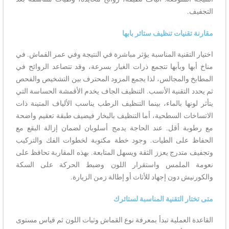
التجفيف.
مقارنة تقنيات تنظيف ستائر بابها
اختيار التقنية المناسبة يؤثر مباشرة في النتيجة وفي عمر القماش. في
مناخ أبها وبأبها تتجمع ذرات الغبار بسرعة، وقد تتصاعد الروائح في
المطابخ والمجالس، لذا يجمع المزود المحترف بين التشخيص والفحص
ثم يحدد التقنية الأنسب. التنظيف الجاف يخدم الأقمشة الحساسة التي
يتأثر لونها بالماء، بينما التنظيف الرطب يناسب الألياف المتينة ذات
الاتساخات السطحية، أما التنظيف بالبخار فيضيف طبقة تعقيم واضحة
مع رطوبة أقل. عند الحاجة يدمج أسلوبان لضمان إزالة البقع مع
الحفاظ على الطيات. وجود خطة مكتوبة لخطوات الفك والتركيب
وتجفيف متدرج يعزز الثقة ويسهل المتابعة. بهذه المقاربة تحافظ على
نعومة الملمس واستقرار اللون وضبط الحركة على السكة
والكورنيش دون إجهاد للأثاث أو إطالة زمن الزيارة.
متى تختار التقنية المناسبة لستائرك
القاعدة العملية تبدأ بمعرفة نوع القماش وثبات اللون ثم قياس مستوى