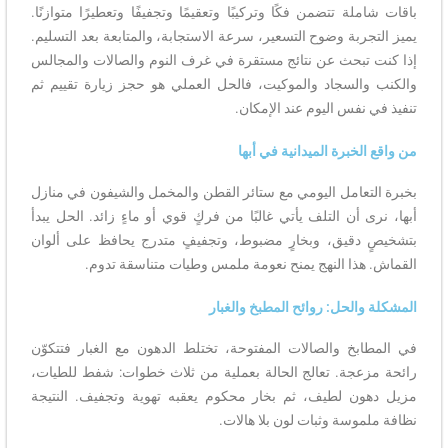
باقات شاملة تتضمن فكًا وتركيبًا وتعقيمًا وتجفيفًا وتعطيرًا متوازنًا.
يميز التجربة وضوح التسعير، سرعة الاستجابة، والمتابعة بعد التسليم.
إذا كنت تبحث عن نتائج مستقرة في غرف النوم والصالات والمجالس
والكنب والسجاد والموكيت، فالحل العملي هو حجز زيارة تقييم ثم
تنفيذ في نفس اليوم عند الإمكان.
من واقع الخبرة الميدانية في أبها
بخبرة التعامل اليومي مع ستائر القطن والمخمل والشيفون في منازل
أبها، نرى أن التلف يأتي غالبًا من فركٍ قوي أو ماءٍ زائد. الحل يبدأ
بتشخيصٍ دقيق، وبخارٍ مضبوط، وتجفيفٍ متدرج يحافظ على ألوان
القماش. هذا النهج يمنح نعومة ملمس وطيات متناسقة تدوم.
المشكلة والحل: روائح المطبخ والغبار
في المطابخ والصالات المفتوحة، تختلط الدهون مع الغبار فتتكوّن
رائحة مزعجة. تعالج الحالة بعملية من ثلاث خطوات: شفط للطيات،
مزيل دهون لطيف، ثم بخار محكوم يعقبه تهوية وتجفيف. النتيجة
نظافة ملموسة وثبات لون بلا هالات.