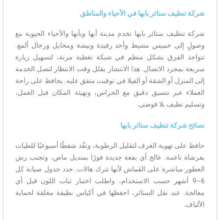
شركة تنظيف ستائر بابها في الأحياء والمناطق
شركة تنظيف ستائر بابها تخدم مدينة أبها وبأبها والأحياء الحيوية مع
وصولٍ إلى خميس مشيط وأحد رفيدة وبيشة ومحايل ورجال ألمع.
تتواجد الفرق بشكل منظم في شبكة تغطية مرنة، لتسهيل زيارة
سريعة بمجرد الاتصال. هذا الانتشار يقلل وقت الانتظار لتصل الخدمة
إلى المنزل أو الشقة أو الفيلا في توقيت متفق عليه. يحافظ على راحة
العملاء عبر تنسيق دقيق مع الحراس، وتهيئة المكان قبل العمل،
وتسليم نظيف بلا فوضى.
نصائح شركة تنظيف ستائر بابها
حافظ على تهوية الغرف لتقليل الرطوبة، ونفّذ شفطًا أسبوعيًا للطيات
بفرشاة ناعمة. عالج أي بقعة جديدة فورًا بمنديل ماص، وتجنب رش
العطور مباشرة على القماش لأنها تترك هالات. حدد جدول صيانة كل
6–9 أشهر حسب الاستخدام، واطلب اختبار ثبات اللون قبل أي
معالجة. عند نقل الستائر، احفظها في أكياس نظيفة مغلقة لحماية
الألياف.