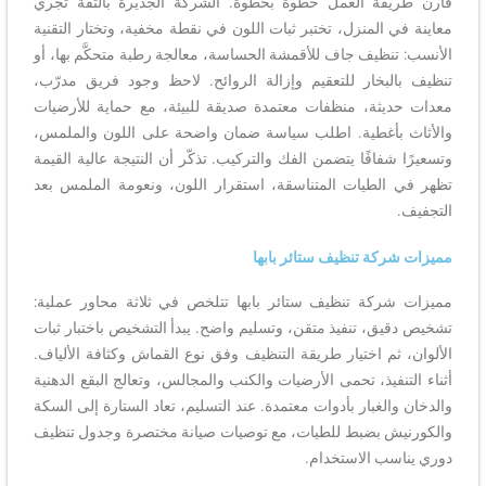
قارن طريقة العمل خطوة بخطوة. الشركة الجديرة بالثقة تُجري
معاينة في المنزل، تختبر ثبات اللون في نقطة مخفية، وتختار التقنية
الأنسب: تنظيف جاف للأقمشة الحساسة، معالجة رطبة متحكَّم بها، أو
تنظيف بالبخار للتعقيم وإزالة الروائح. لاحظ وجود فريق مدرّب،
معدات حديثة، منظفات معتمدة صديقة للبيئة، مع حماية للأرضيات
والأثاث بأغطية. اطلب سياسة ضمان واضحة على اللون والملمس،
وتسعيرًا شفافًا يتضمن الفك والتركيب. تذكّر أن النتيجة عالية القيمة
تظهر في الطيات المتناسقة، استقرار اللون، ونعومة الملمس بعد
التجفيف.
مميزات شركة تنظيف ستائر بابها
مميزات شركة تنظيف ستائر بابها تتلخص في ثلاثة محاور عملية:
تشخيص دقيق، تنفيذ متقن، وتسليم واضح. يبدأ التشخيص باختبار ثبات
الألوان، ثم اختيار طريقة التنظيف وفق نوع القماش وكثافة الألياف.
أثناء التنفيذ، تحمى الأرضيات والكنب والمجالس، وتعالج البقع الدهنية
والدخان والغبار بأدوات معتمدة. عند التسليم، تعاد الستارة إلى السكة
والكورنيش بضبط للطيات، مع توصيات صيانة مختصرة وجدول تنظيف
دوري يناسب الاستخدام.