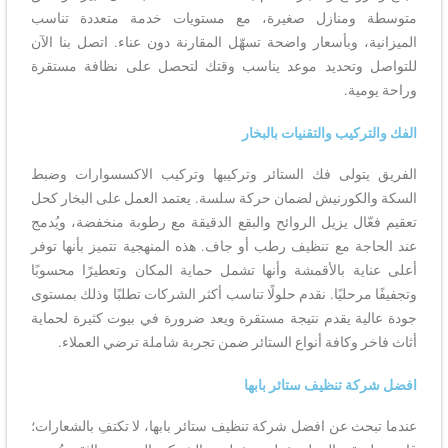
متوسطة ومنازل صغيرة، مع مستويات خدمة متعددة تناسب
الميزانية، وبأسعار واضحة تسهّل المقارنة دون عناء. اتصل بنا الآن
للتواصل وتحديد موعد يناسب وقتك لتحصل على نظافة مستقرة
وراحة يومية.
الفك والتركيب والتقنيات بالبخار
الفريق يتولى فك الستائر وتركيبها وتركيب الاكسسوارات وضبط
السكة والكورنيش لضمان حركة سلسة. يعتمد العمل على البخار كحل
تعقيم فعّال يزيل الروائح والبقع الدقيقة مع رطوبة منخفضة، ويُدمج
عند الحاجة مع تنظيف رطب أو جاف. هذه المنهجية تتميز بأنها توفر
أعلى عناية بالأقمشة وأنها تشمل حماية المكان وتعطيرًا محسوبًا
وتجفيفًا مرحليًا. نقدم حلولًا تناسب أكثر الشركات تطلبًا وذلك بمستوى
جودة عالية يقدم نتيجة مستقرة ويعد ضرورة في بيوت كثيرة لحماية
أثاث فاخر وكافة أنواع الستائر ضمن تجربة شاملة ترضي العملاء.
افضل شركة تنظيف ستائر بابها
عندما تبحث عن افضل شركة تنظيف ستائر بابها، لا تكتفِ بالشعارات؛