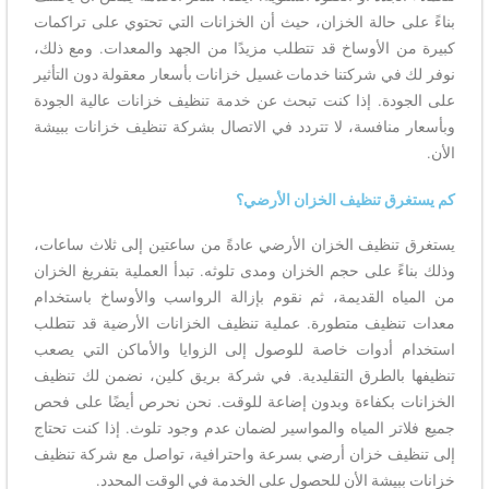
بناءً على حالة الخزان، حيث أن الخزانات التي تحتوي على تراكمات
كبيرة من الأوساخ قد تتطلب مزيدًا من الجهد والمعدات. ومع ذلك،
نوفر لك في شركتنا خدمات غسيل خزانات بأسعار معقولة دون التأثير
على الجودة. إذا كنت تبحث عن خدمة تنظيف خزانات عالية الجودة
وبأسعار منافسة، لا تتردد في الاتصال بشركة تنظيف خزانات ببيشة
الأن.
كم يستغرق تنظيف الخزان الأرضي؟
يستغرق تنظيف الخزان الأرضي عادةً من ساعتين إلى ثلاث ساعات،
وذلك بناءً على حجم الخزان ومدى تلوثه. تبدأ العملية بتفريغ الخزان
من المياه القديمة، ثم نقوم بإزالة الرواسب والأوساخ باستخدام
معدات تنظيف متطورة. عملية تنظيف الخزانات الأرضية قد تتطلب
استخدام أدوات خاصة للوصول إلى الزوايا والأماكن التي يصعب
تنظيفها بالطرق التقليدية. في شركة بريق كلين، نضمن لك تنظيف
الخزانات بكفاءة وبدون إضاعة للوقت. نحن نحرص أيضًا على فحص
جميع فلاتر المياه والمواسير لضمان عدم وجود تلوث. إذا كنت تحتاج
إلى تنظيف خزان أرضي بسرعة واحترافية، تواصل مع شركة تنظيف
خزانات ببيشة الأن للحصول على الخدمة في الوقت المحدد.