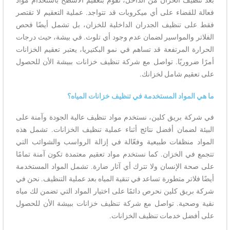
بعد تنظيف الخزان من الداخل، نقوم بتعقيم الأسطح باستخدام مواد
فعالة للقضاء على أي ميكروبات قد تتواجد. عملية التعقيم لا تقتصر
فقط على تنظيف الجدران الداخلية للخزان، بل تشمل أيضًا فحص
الفلاتر والمواسير لضمان عدم وجود أي تلوث. في بيشة، حيث درجات
الحرارة المرتفعة قد تساهم في نمو البكتيريا، يعتبر تعقيم الخزانات
أمرًا ضروريًا. تواصل مع شركة تنظيف خزانات ببيشة الأن للحصول
على تعقيم شامل لخزانك.
ما هي المواد المستخدمة في تنظيف خزانات المياه؟
في شركة بريق كلين، نستخدم مواد تنظيف عالية الجودة وآمنة على
البيئة لضمان أفضل نتائج أثناء عملية تنظيف الخزانات. تشمل هذه
المواد منظفات طبيعية وفعّالة في إزالة الرواسب والشوائب التي
تتجمع في الخزان. كما نستخدم مواد تعقيم معتمدة تكون آمنة تمامًا
على صحة الإنسان ولا تترك أي آثار ضارة. تشمل المواد المستخدمة
أيضًا فلاتر متطورة تساعد في تنقية المياه بعد عملية التنظيف. نحن في
شركة بريق كلين نحرص دائمًا على اختيار المواد التي تضمن لك مياه
نقية وصحية. تواصل مع شركة تنظيف خزانات ببيشة الأن للحصول
على أفضل خدمات تنظيف الخزانات.