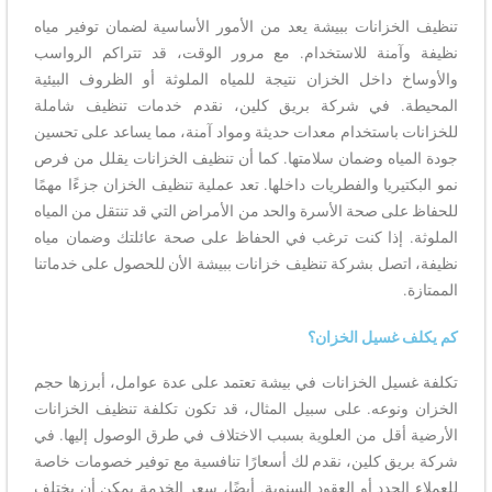
تنظيف الخزانات ببيشة يعد من الأمور الأساسية لضمان توفير مياه
نظيفة وآمنة للاستخدام. مع مرور الوقت، قد تتراكم الرواسب
والأوساخ داخل الخزان نتيجة للمياه الملوثة أو الظروف البيئية
المحيطة. في شركة بريق كلين، نقدم خدمات تنظيف شاملة
للخزانات باستخدام معدات حديثة ومواد آمنة، مما يساعد على تحسين
جودة المياه وضمان سلامتها. كما أن تنظيف الخزانات يقلل من فرص
نمو البكتيريا والفطريات داخلها. تعد عملية تنظيف الخزان جزءًا مهمًا
للحفاظ على صحة الأسرة والحد من الأمراض التي قد تنتقل من المياه
الملوثة. إذا كنت ترغب في الحفاظ على صحة عائلتك وضمان مياه
نظيفة، اتصل بشركة تنظيف خزانات ببيشة الأن للحصول على خدماتنا
الممتازة.
كم يكلف غسيل الخزان؟
تكلفة غسيل الخزانات في بيشة تعتمد على عدة عوامل، أبرزها حجم
الخزان ونوعه. على سبيل المثال، قد تكون تكلفة تنظيف الخزانات
الأرضية أقل من العلوية بسبب الاختلاف في طرق الوصول إليها. في
شركة بريق كلين، نقدم لك أسعارًا تنافسية مع توفير خصومات خاصة
للعملاء الجدد أو العقود السنوية. أيضًا، سعر الخدمة يمكن أن يختلف