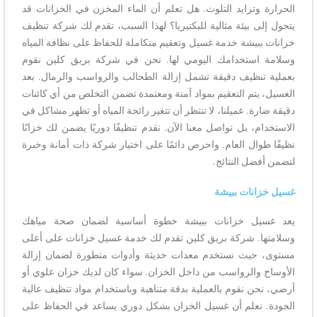
الحرارة وتزايد التلوث. هل تعلم أن الماء المخزن في الخزانات قد
يتحول إلى بيئة مثالية للبكتيريا؟ لهذا السبب، تقدم لك شركة تنظيف
خزانات ببيشة خدمة غسيل وتعقيم متكاملة للحفاظ على نظافة المياه
وسلامة استخدامك اليومي لها. نحن في شركة بريق كلين نقوم
بعملية تنظيف دقيقة تشمل إزالة الطحالب والرواسب والرمال. بعد
الغسيل، يتم التعقيم بمواد آمنة ومعتمدة تضمن التخلص من أي كائنات
دقيقة ضارة. عميلنا، لا تنتظر أن تتغير رائحة المياه أو تظهر مشاكل في
الاستخدام، بل تواصل معنا الآن. نقدم تنظيفًا دوريًا يضمن لك خزانًا
نظيفًا طوال العام. واحرص دائمًا على اختيار شركة ذات أمانة وخبرة
لتضمن أفضل النتائج.
غسيل خزانات ببيشة
يعد غسيل خزانات ببيشة خطوة أساسية لضمان صحة مياهك
وسلامتها. شركة بريق كلين تقدم لك خدمة غسيل خزانات على أعلى
مستوى، حيث نستخدم معدات حديثة وأدوات متطورة لضمان إزالة
الأوساخ والرواسب من داخل الخزان. سواء كان لديك خزان علوي أو
أرضي، نحن نقوم بالعملية بدقة متناهية وباستخدام مواد تنظيف عالية
الجودة. نعلم أن غسيل الخزان بشكل دوري يساعد في الحفاظ على