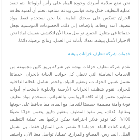
نحن نضع سلامة أسرتك وجودة المياه على رأس أولوياتنا. يتم تنفيذ
عملية التنظيف خلال وقت قياسي وبدقة متناهية. نعلم أن أهمية نظافة
الخزان تنعكس على صحتك العامة، لذا نحن نستخدم فقط مواد
تنظيف آمنة وفعالة. بالإضافة إلى ذلك، الخصومات الموسمية تجعل
خدماتنا في متناول الجميع. تواصل معنا الأن لتكتشف بنفسك لماذا نحن
الاختيار الأمثل ببيشة. نعدك بأمانة في العمل، ونتائج ترضيك دائمًا.
خدمات شركة تنظيف خزانات ببيشة
تقدم شركة تنظيف خزانات ببيشة عبر شركة بريق كلين مجموعة من
الخدمات الشاملة التي تغطي كل جوانب العناية بالخزان. خدماتنا
تشمل غسيل الخزانات، وتعقيم المياه، وفحص شامل للحالة الداخلية
للخزان. نقوم بتنظيف الخزانات الأرضية والعلوية باستخدام أدوات
متطورة تضمن إزالة كافة الرواسب والشوائب. نستخدم مواد تنظيف
قوية وآمنة مصممة خصيصًا للتعامل مع المياه، مما يحافظ على جودتها
ونقائها. كذلك، يتم تنفيذ التنظيف بتعقيم دقيق يضمن خزانًا نظيفًا
100%. كما نوفر فلاتر احترافية يمكن تركيبها بعد عملية التنظيف
لزيادة كفاءة الماء. خدماتنا لا تقتصر على المنازل فقط، بل تشمل
الفلل، المدارس، المصانع والمزارع. عميلنا، تواصل معنا الآن، واستفد