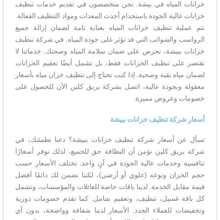
خزانات المياه في بيشة. نحن متخصصون في تقديم خدمات تنظيف
خزانات عالية الجودة باستخدام أحدث المعدات ومواد التنظيف الفعالة.
تتم عملية تنظيف خزانات المياه بعناية تامة لضمان إزالة جميع
الرواسب والشوائب التي قد تؤثر على جودة المياه. في شركة تنظيف
خزانات ببيشة، نحرص على ضمان سلامة المياه وصحتك. خدماتنا لا
تقتصر على تنظيف الخزانات فقط، بل تشمل أيضًا تعقيم الخزانات
لضمان مياه نقية وصحية. إذا كنت تحتاج إلى تنظيف خزان مياه بأسعار
معقولة وبجودة عالية، اتصل بشركة بريق كلين الأن للحصول على
خصومات وعروض مميزة.
أسعار شركة تنظيف خزانات ببيشة
تسأل عن أسعار شركة تنظيف خزانات ببيشة؟ دعنا نطمئنك، في
شركة بريق كلين نؤمن أن النظافة حق للجميع، لذلك نوفر أسعارًا
تنافسية وخدمات عالية الجودة في آنٍ واحد. تختلف الأسعار حسب
حجم الخزان ونوعه (علوي أو أرضي)، لكننا نضمن لك دائمًا أفضل
قيمة مقابل الخدمة. لدينا باقات خاصة للعائلات والمؤسسات، وتشمل
كل باقة غسيل، تنظيف، وتعقيم شامل. كما نقدم خصومات دورية
وتخفيضات للعملاء الجدد. الأسعار لدينا شفافة وواضحة، بدون أي