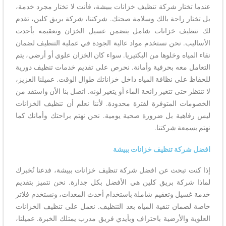
عندما تختار شركة تنظيف خزانات ببيشة، فأنت لا تختار مجرد خدمة،
بل تختار راحة بالك وسلامة صحتك. شركتنا، شركة بريق كلين، تقدم
لك تنظيف خزانات شامل يتضمن غسيل الخزان وتعقيمه بأحدث
الأساليب. نحن نستخدم مواد عالية الجودة في عملية التنظيف لضمان
نقاء المياه وخلوها من البكتيريا. سواء كان الخزان علوي أو أرضي، يتم
التعامل معه بحرفية وأمانة. نحرص على تقديم خدمات تنظيف دورية
للحفاظ على نظافة المياه داخل خزاناتك طوال الوقت. عميلنا العزيز،
لا تنتظر حتى تتغير رائحة الماء أو يتغير لونه. اتصل بنا الأن واستفد من
الخصومات المتوفرة لفترة محدودة. لأننا نعلم أن تنظيف الخزانات
ليس رفاهية بل ضرورة صحية يومية. نحن نهتم براحتك وأمانك كما
نهتم بسمعة شركتنا.
افضل شركة تنظيف خزانات ببيشة
إذا كنت تبحث عن افضل شركة تنظيف خزانات ببيشة، فدعنا نُخبرك
لماذا شركة بريق كلين هي الأفضل بكل جدارة. نحن نتميز بتقديم
خدمة غسيل وتعقيم شاملة باستخدام أحدث المعدات، ونستخدم فلاتر
خاصة لضمان تنقية المياه بعد التنظيف. نعمل على تنظيف الخزانات
العلوية والأرضية باحتراف وبأيدي فريق مدرب يمتلك الخبرة. عميلنا،