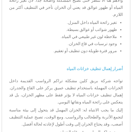
والأهم هنا ألا تنتظر حتى تصبح المشكلة واضحة جداً. لأن تغير رائحة
المياه أو ظهور عوالق قد يعني أن الخزان تأخر في التنظيف أكثر من
اللازم.
تغير رائحة المياه داخل المنزل.
ظهور شوائب أو عوالق بسيطة.
ملاحظة لون غير طبيعي في المياه.
وجود ترسبات في قاع الخزان.
مرور فترة طويلة دون تنظيف أو تعقيم.
أضرار إهمال تنظيف خزانات المياه
تواجه شركة بريق كلين مشكلة تراكم الرواسب القديمة داخل
الخزانات المهملة باستخدام تنظيف عميق يركز على القاع والجدران.
إهمال تنظيف خزانات المياه لا يؤثر فقط على مظهر الخزان، بل قد
ينعكس على رائحة المياه ونقائها اليومي.
إليك ما يجب الانتباه له: الخزان المهمل قد يتحول إلى بيئة مناسبة
لتجمع الأتربة والطحالب والرواسب. ومع الوقت، تصبح عملية التنظيف
أصعب، وقد يحتاج الخزان إلى وقت أطول لإعادته لحالة أفضل.
تراكم الرواسب في قاع الخزان.