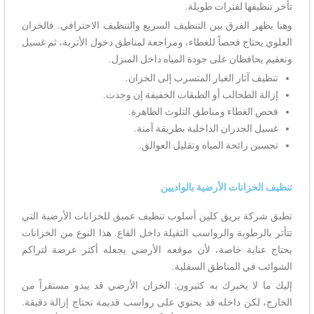
تأخر تنظيفها لفترات طويلة.
وهنا يظهر الفرق بين التنظيف السريع والتنظيف الاحترافي. فالخزان
العلوي يحتاج فحصاً للغطاء، ومراجعة لمناطق دخول الأتربة، ثم غسيل
وتعقيم يحافظان على جودة المياه داخل المنزل.
تنظيف آثار الغبار المتسرب إلى الخزان.
إزالة الطحالب أو الطبقات الخفيفة إن وجدت.
فحص الغطاء ومناطق التلوث الظاهرة.
غسيل الجدران الداخلية بطريقة آمنة.
تحسين رائحة المياه وتقليل العوالق.
تنظيف الخزانات الأرضية بالواديين
تطبق شركة بريق كلين أسلوب تنظيف عميق للخزانات الأرضية التي
تتأثر بالرطوبة والرواسب الثقيلة داخل القاع. هذا النوع من الخزانات
يحتاج عناية خاصة، لأن موقعه الأرضي يجعله أكثر عرضة لتراكم
الشوائب في المناطق السفلية.
إليك ما لا يخبرك به كثيرون: الخزان الأرضي قد يبدو مستقراً من
الخارج، لكن داخله قد يحتوي على رواسب قديمة تحتاج إزالة دقيقة.