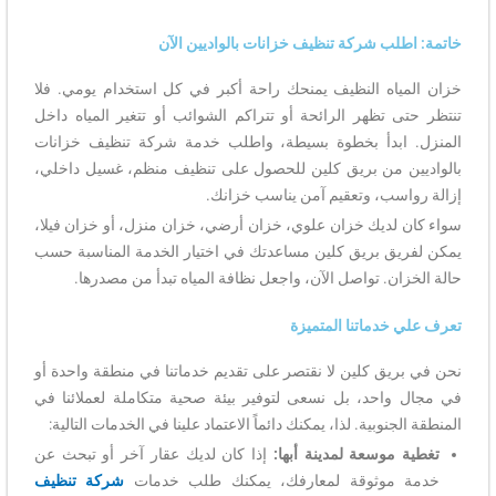
خاتمة: اطلب شركة تنظيف خزانات بالواديين الآن
خزان المياه النظيف يمنحك راحة أكبر في كل استخدام يومي. فلا
تنتظر حتى تظهر الرائحة أو تتراكم الشوائب أو تتغير المياه داخل
المنزل. ابدأ بخطوة بسيطة، واطلب خدمة شركة تنظيف خزانات
بالواديين من بريق كلين للحصول على تنظيف منظم، غسيل داخلي،
إزالة رواسب، وتعقيم آمن يناسب خزانك.
سواء كان لديك خزان علوي، خزان أرضي، خزان منزل، أو خزان فيلا،
يمكن لفريق بريق كلين مساعدتك في اختيار الخدمة المناسبة حسب
حالة الخزان. تواصل الآن، واجعل نظافة المياه تبدأ من مصدرها.
تعرف علي خدماتنا المتميزة
نحن في بريق كلين لا نقتصر على تقديم خدماتنا في منطقة واحدة أو
في مجال واحد، بل نسعى لتوفير بيئة صحية متكاملة لعملائنا في
المنطقة الجنوبية. لذا، يمكنك دائماً الاعتماد علينا في الخدمات التالية:
تغطية موسعة لمدينة أبها:
إذا كان لديك عقار آخر أو تبحث عن
خدمة موثوقة لمعارفك، يمكنك طلب خدمات
شركة تنظيف