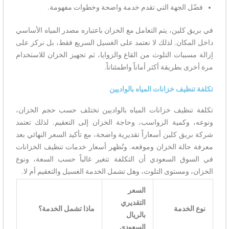
فضّل الجهة التي تقدم خدمة واضحة وخطوات مفهومة.
في بريق كلين، يتم التعامل مع الخزان باعتباره مصدر المياه الأساسي
داخل المكان. لذلك لا نعتمد على الغسيل السريع فقط، بل نركز على
إزالة مسببات التلوث من القاع والزوايا، ثم تجهيز الخزان للاستخدام
مرة أخرى بطريقة أكثر أماناً واطمئناناً.
تكلفة تنظيف خزانات المياه بالواديين
تكلفة تنظيف خزانات المياه بالواديين تختلف حسب حجم الخزان،
ونوعه، وكمية الرواسب، وحاجة الخزان إلى التعقيم. لذلك تعتمد
شركة بريق كلين أسعاراً تقديرية واضحة، مع تأكيد السعر النهائي بعد
معرفة حالة الخزان وموقعه. وتُظهر أسعار خدمات تنظيف الخزانات
في السوق السعودي أن التكلفة تتغير غالباً حسب السعة، ونوع
الخزان، ومستوى التلوث، وهل تشمل الخدمة الغسيل والتعقيم أم لا.
السعر
التقديري
نوع الخدمة
ماذا تشمل الخدمة؟
بالريال
السعودي