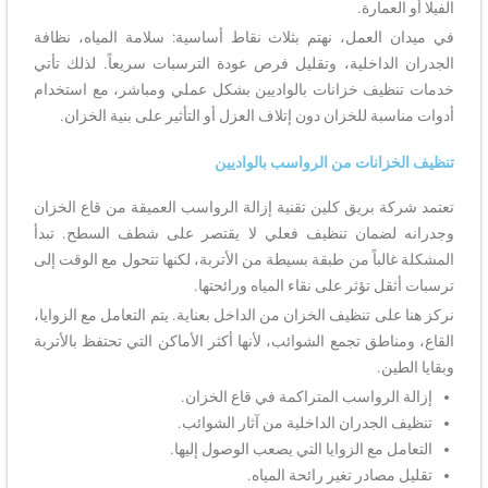
الفيلا أو العمارة.
في ميدان العمل، نهتم بثلاث نقاط أساسية: سلامة المياه، نظافة
الجدران الداخلية، وتقليل فرص عودة الترسبات سريعاً. لذلك تأتي
خدمات تنظيف خزانات بالواديين بشكل عملي ومباشر، مع استخدام
أدوات مناسبة للخزان دون إتلاف العزل أو التأثير على بنية الخزان.
تنظيف الخزانات من الرواسب بالواديين
تعتمد شركة بريق كلين تقنية إزالة الرواسب العميقة من قاع الخزان
وجدرانه لضمان تنظيف فعلي لا يقتصر على شطف السطح. تبدأ
المشكلة غالباً من طبقة بسيطة من الأتربة، لكنها تتحول مع الوقت إلى
ترسبات أثقل تؤثر على نقاء المياه ورائحتها.
نركز هنا على تنظيف الخزان من الداخل بعناية. يتم التعامل مع الزوايا،
القاع، ومناطق تجمع الشوائب، لأنها أكثر الأماكن التي تحتفظ بالأتربة
وبقايا الطين.
إزالة الرواسب المتراكمة في قاع الخزان.
تنظيف الجدران الداخلية من آثار الشوائب.
التعامل مع الزوايا التي يصعب الوصول إليها.
تقليل مصادر تغير رائحة المياه.