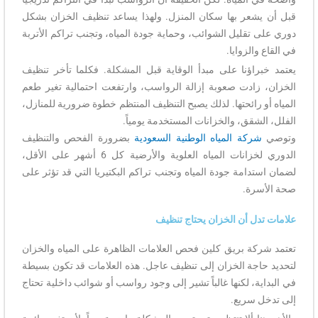
قبل أن يشعر بها سكان المنزل. ولهذا يساعد تنظيف الخزان بشكل
دوري على تقليل الشوائب، وحماية جودة المياه، وتجنب تراكم الأتربة
في القاع والزوايا.
يعتمد خبراؤنا على مبدأ الوقاية قبل المشكلة. فكلما تأخر تنظيف
الخزان، زادت صعوبة إزالة الرواسب، وارتفعت احتمالية تغير طعم
المياه أو رائحتها. لذلك يصبح التنظيف المنتظم خطوة ضرورية للمنازل،
الفلل، الشقق، والخزانات المستخدمة يومياً.
وتوصي
شركة المياه الوطنية السعودية
بضرورة الفحص والتنظيف
الدوري لخزانات المياه العلوية والأرضية كل 6 أشهر على الأقل،
لضمان استدامة جودة المياه وتجنب تراكم البكتيريا التي قد تؤثر على
صحة الأسرة.
علامات تدل أن الخزان يحتاج تنظيف
تعتمد شركة بريق كلين فحص العلامات الظاهرة على المياه والخزان
لتحديد حاجة الخزان إلى تنظيف عاجل. هذه العلامات قد تكون بسيطة
في البداية، لكنها غالباً تشير إلى وجود رواسب أو شوائب داخلية تحتاج
إلى تدخل سريع.