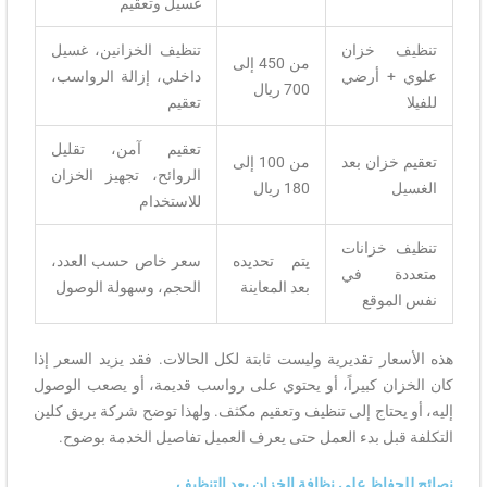
غسيل وتعقيم
تنظيف خزان
تنظيف الخزانين، غسيل
من 450 إلى
علوي + أرضي
داخلي، إزالة الرواسب،
700 ريال
للفيلا
تعقيم
تعقيم آمن، تقليل
تعقيم خزان بعد
من 100 إلى
الروائح، تجهيز الخزان
الغسيل
180 ريال
للاستخدام
تنظيف خزانات
يتم تحديده
سعر خاص حسب العدد،
متعددة في
بعد المعاينة
الحجم، وسهولة الوصول
نفس الموقع
هذه الأسعار تقديرية وليست ثابتة لكل الحالات. فقد يزيد السعر إذا
كان الخزان كبيراً، أو يحتوي على رواسب قديمة، أو يصعب الوصول
إليه، أو يحتاج إلى تنظيف وتعقيم مكثف. ولهذا توضح شركة بريق كلين
التكلفة قبل بدء العمل حتى يعرف العميل تفاصيل الخدمة بوضوح.
نصائح للحفاظ على نظافة الخزان بعد التنظيف