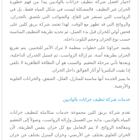
اختيار افضل شركة تنظيف خزانات بالواديين يبدأ من فهم خطورة
الخزان غير النظيف. فالمشكلة ليست في شكل المياه فقط، بل في
الرواسب التي تستقر في القاع، والشوائب التي تلتصق بالجدران،
والروائح التي قد تظهر مع الوقت. لهذا تعتمد شركة بريق كلين على
فحص أولي للخزان قبل بدء العمل، ثم تحديد طريقة التنظيف المناسبة
حسب نوع الخزان وحجم التلوث داخله.
يعتمد خبراؤنا على خطوات منظمة لا تترك الأمر للتخمين. يتم تفريغ
الخزان بطريقة آمنة، ثم إزالة الرواسب، ثم غسيل الجدران الداخلية،
وبعدها تأتي مرحلة التعقيم. والسبب هو أن النظافة الظاهرية لا تكفي
إذا بقيت البكتيريا أو آثار العوالق داخل الخزان.
ما يميز الخدمة أنها مناسبة للمنازل، الفلل، الشقق، والخزانات العلوية
والأرضية.
خدمات شركة تنظيف خزانات بالواديين
تقدم شركة بريق كلين مجموعة خدمات متكاملة لتنظيف خزانات
المياه بالواديين، بداية من الغسيل وإزالة الرواسب، وصولاً إلى التعقيم
ومعالجة الروائح. لا يتم التعامل مع كل خزان بنفس الطريقة، لأن
الخزان العلوي يختلف عن الأرضي، وخزان المنزل يختلف عن خزان