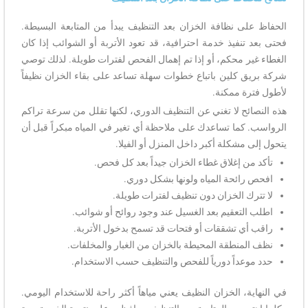
الحفاظ على نظافة الخزان بعد التنظيف يبدأ من المتابعة البسيطة.
فحتى بعد تنفيذ خدمة احترافية، قد تعود الأتربة أو الشوائب إذا كان
الغطاء غير محكم، أو إذا تم إهمال الفحص لفترات طويلة. لذلك توصي
شركة بريق كلين باتباع خطوات سهلة تساعد على بقاء الخزان نظيفاً
لأطول فترة ممكنة.
هذه النصائح لا تغني عن التنظيف الدوري، لكنها تقلل من سرعة تراكم
الرواسب. كما تساعدك على ملاحظة أي تغير في المياه مبكراً قبل أن
يتحول إلى مشكلة أكبر داخل المنزل أو الفيلا.
تأكد من إغلاق غطاء الخزان جيداً بعد كل فحص.
افحص رائحة المياه ولونها بشكل دوري.
لا تترك الخزان دون تنظيف لفترات طويلة.
اطلب التعقيم بعد الغسيل عند وجود روائح أو شوائب.
راقب أي تشققات أو فتحات قد تسمح بدخول الأتربة.
نظف المنطقة المحيطة بالخزان من الغبار والمخلفات.
حدد موعداً دورياً للفحص والتنظيف حسب الاستخدام.
في النهاية، الخزان النظيف يعني مياهاً أكثر راحة للاستخدام اليومي.