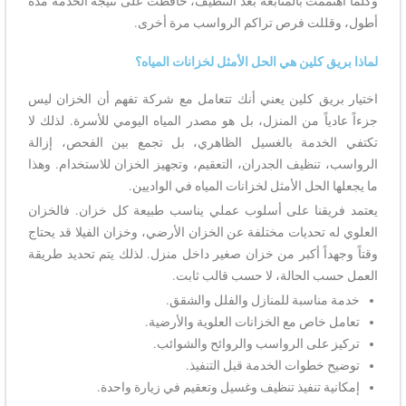
وكلما اهتممت بالمتابعة بعد التنظيف، حافظت على نتيجة الخدمة مدة
أطول، وقللت فرص تراكم الرواسب مرة أخرى.
لماذا بريق كلين هي الحل الأمثل لخزانات المياه؟
اختيار بريق كلين يعني أنك تتعامل مع شركة تفهم أن الخزان ليس
جزءاً عادياً من المنزل، بل هو مصدر المياه اليومي للأسرة. لذلك لا
تكتفي الخدمة بالغسيل الظاهري، بل تجمع بين الفحص، إزالة
الرواسب، تنظيف الجدران، التعقيم، وتجهيز الخزان للاستخدام. وهذا
ما يجعلها الحل الأمثل لخزانات المياه في الواديين.
يعتمد فريقنا على أسلوب عملي يناسب طبيعة كل خزان. فالخزان
العلوي له تحديات مختلفة عن الخزان الأرضي، وخزان الفيلا قد يحتاج
وقتاً وجهداً أكبر من خزان صغير داخل منزل. لذلك يتم تحديد طريقة
العمل حسب الحالة، لا حسب قالب ثابت.
خدمة مناسبة للمنازل والفلل والشقق.
تعامل خاص مع الخزانات العلوية والأرضية.
تركيز على الرواسب والروائح والشوائب.
توضيح خطوات الخدمة قبل التنفيذ.
إمكانية تنفيذ تنظيف وغسيل وتعقيم في زيارة واحدة.