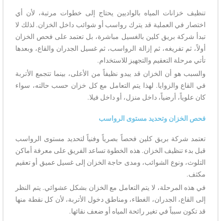
تنظيف خزانات المياه بالواديين يحتاج إلى خطوات مرتبة، لأن أي
اختصار في العملية قد يترك رواسب أو شوائب داخل الخزان. لذلك لا
تبدأ شركة بريق كلين بالغسيل مباشرة، بل تعتمد على فحص الخزان
أولاً، ثم تفريغه، ثم إزالة الرواسب، ثم غسيل الجدران والقاع، وبعدها
تأتي مرحلة التعقيم والتجهيز للاستخدام.
والسبب هو أن الخزان قد يبدو نظيفاً من الأعلى، بينما تتجمع الأتربة
في القاع والزوايا. لهذا يتم التعامل مع كل خزان حسب حالته، سواء
كان علوياً، أرضياً، داخل منزل، أو داخل فيلا.
فحص الخزان وتحديد مستوى الرواسب
تعتمد شركة بريق كلين فحصاً بصرياً وفنياً لتحديد مستوى الرواسب
قبل بدء تنظيف الخزان. هذه الخطوة تساعد الفريق على معرفة أماكن
التلوث، ونوع الشوائب، ومدى حاجة الخزان إلى غسيل عميق أو تعقيم
مكثف.
في هذه المرحلة، لا يتم التعامل مع الخزان بشكل عشوائي. يتم النظر
إلى القاع، الجدران، الغطاء، ومناطق دخول الأتربة، لأن كل نقطة منها
قد تكون سبباً في تغير رائحة المياه أو ضعف نقائها.