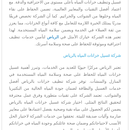
غسيل وتنظيف خزانات المياه بأعلى مستوى من الاحترافية والدقة. مع
اعتماد أفضل التقنيات والمعايير العالمية، تضمن الحفاظ على نقاء
المياه وخلوها من الشوائب والجراثيم. كما أن الشركة تخصص فريقًا
مدربًا يمتلك الخبرة اللازمة للتعامل مع كافة أنواع الخزانات، مما يعزز
من ثقة العملاء في الخدمة ويضمن سلامة المياه المستخدمة. لهذا
تعتبر هذه الشركة خيارك الأمثل في
الرياض
لتأمين خدمات تنظيف
احترافية وموثوقة للحفاظ على صحة وسلامة أسرتك.
شركة غسيل خزانات المياه بالرياض
تعتبر الرياض مركزًا حيويًا للعديد من الخدمات، وتبرز أهمية غسيل
خزانات المياه للحفاظ على صحة وسلامة المياه المستخدمة في
المنازل والمنشآت. توفر شركة تنظيف خزانات بالرياض أفضل
خدمات الغسيل والنظافة لضمان جودة المياه الخالية من البكتيريا
والشوائب. تعتمد الشركة على تقنيات متطورة وفرق عمل محترفة
لتحقيق النتائج المثلى. اختيار شركة غسيل خزانات المياه بالرياض
يضمن لكم الحصول على مياه نقية وصحية بفضل اعتمادها على معايير
صارمة وآليات صديقة للبيئة. تحققوا من خدمات الشركة لاختيار الحل
الأنسب لاحتياجاتكم وضمان صحة عائلتكم وجودة المياه في خزاناتكم
بأفضل الأسعار والخدمات في السوق.