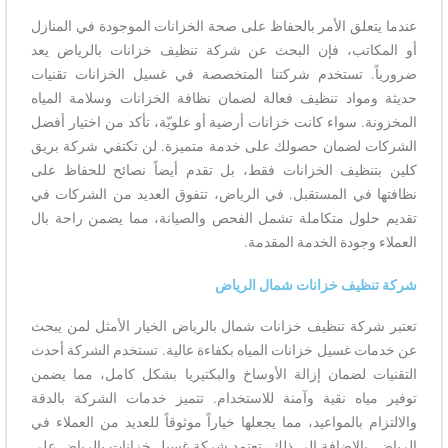
عندما يتعلق الأمر بالحفاظ على صحة الخزانات الموجودة في المنازل
أو المكاتب، فإن البحث عن شركة تنظيف خزانات بالرياض يعد
ضرورياً. تستخدم شركتنا المتخصصة في غسيل الخزانات تقنيات
حديثة ومواد تنظيف فعالة لضمان نظافة الخزانات وسلامة المياه
المخزونة. سواء كانت خزانات أرضية أو علويّة، تأكد من اختيار أفضل
الشركات لضمان حصولك على خدمة متميزة. لن تكتفي شركة بريق
كلين بتنظيف الخزانات فقط، بل تقدم أيضاً نصائح للحفاظ على
نظافتها في المستقبل. في الرياض، تتفوق العديد من الشركات في
تقديم حلول متكاملة تشمل الفحص والصيانة، مما يضمن راحة بال
العملاء وجودة الخدمة المقدمة.
شركة تنظيف خزانات شمال الرياض
تعتبر شركة تنظيف خزانات شمال بالرياض الخيار الأمثل لمن يبحث
عن خدمات غسيل خزانات المياه بكفاءة عالية. تستخدم الشركة أحدث
التقنيات لضمان إزالة الأوساخ والبكتيريا بشكل كامل، مما يضمن
توفير مياه نقية وآمنة للاستخدام. تتميز خدمات الشركة بالدقة
والالتزام بالمواعيد، مما يجعلها خياراً موثوقاً للعديد من العملاء في
الرياض. بالإضافة إلى ذلك، تعتمد شركة غسيل خزانات بالرياض على