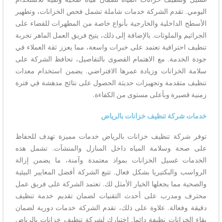
اليومي. تقدم الشركة خدمات شاملة تشمل فحص الخزانات، وتطهير
الأسطح الداخلية والخارجية بأنواع خاصة من المطهرات للقضاء على
الجراثيم والملوثات. بالإضافة إلى ذلك، يتيح فريق العمل الماهر تجربة
تنظيف احترافية تعتمد على خبرات واسعة، مما يعزز ثقة العملاء في
جودة الخدمة. مع الاهتمام القصوى بالتفاصيل، تحافظ الشركة على
سلامة الخزانات وزيادة عمرها الافتراضي. يضمن استخدام معدات
تنظيف متقدمة وتجهيزات حديثة الحصول على نتائج مدهشة في فترة
زمنية قصيرة وبأعلى مستوى من الكفاءة.
خدمات شركة تنظيف خزانات بالرياض
توفر شركة تنظيف خزانات بالرياض خدمات مميزة تهدف للحفاظ
على صحة وسلامة المياه داخل المنازل والمنشآت. تشمل هذه
الخدمات غسيل الخزانات بمواد معتمدة وآمنة، ما يضمن إزالة
الرواسب والبكتيريا بشكل فعال. تتبع الشركة أفضل المعايير البيئية
والصحية مما يجعلها الخيار الأمثل لك. تعتمد الشركة على فريق عمل
محترف ومدرب على أحدث التقنيات لضمان تقديم خدمة تنظيف
دقيقة وفعالة. علاوة على ذلك، تقدم الشركة خدمات دورية لضمان
بقاء الخزانات نظيفة دائما. اختيارك لشركة تنظيف خزانات بالرياض